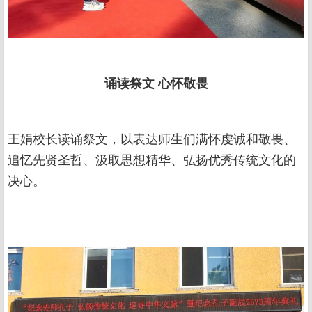
诵读祭文
心怀敬畏
王娟校长读诵祭文，以表达师生们满怀虔诚和敬畏、
追忆先贤圣哲、汲取思想精华、弘扬优秀传统文化的
决心。