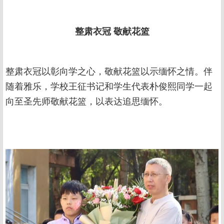
整肃衣冠
敬献花篮
整肃衣冠以彰向学之心，敬献花篮以示缅怀之情。伴
随着雅乐，学校王征书记和学生代表朴俊熙同学一起
向至圣先师敬献花篮，以表达追思缅怀。