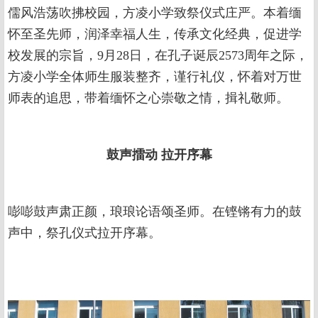
儒风浩荡吹拂校园，方凌小学致祭仪式庄严。本着缅
怀至圣先师，润泽幸福人生，传承文化经典，促进学
校发展的宗旨，9月28日，在孔子诞辰2573周年之际，
方凌小学全体师生服装整齐，谨行礼仪，怀着对万世
师表的追思，带着缅怀之心崇敬之情，揖礼敬师。
鼓声擂动
拉开序幕
嘭嘭鼓声肃正颜，琅琅论语颂圣师。在铿锵有力的鼓
声中，祭孔仪式拉开序幕。