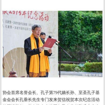
协会首席名誉会长、孔子第79代嫡长孙、至圣孔子基
金会会长孔垂长先生专门发来贺信祝贺本次纪念活动