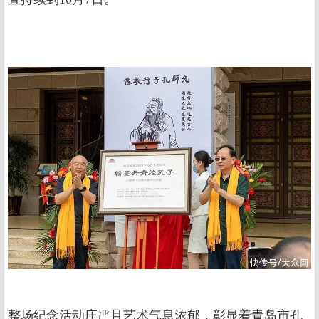
整场纪念活动庄严且艺术气息浓郁，彰显着青岛市孔