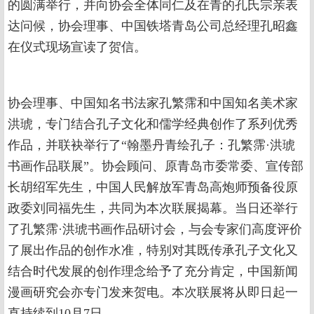
的圆满举行，并向协会全体同仁及在青的孔氏宗亲表
达问候，协会理事、中国铁塔青岛公司总经理孔昭鑫
在仪式现场宣读了贺信。
协会理事、中国知名书法家孔繁霈和中国知名美术家
洪琥，专门结合孔子文化和儒学经典创作了系列优秀
作品，并联袂举行了“翰墨丹青绘孔子：孔繁霈·洪琥
书画作品联展”。协会顾问、原青岛市委常委、宣传部
长胡绍军先生，中国人民解放军青岛高炮师预备役原
政委刘同福先生，共同为本次联展揭幕。当日还举行
了孔繁霈·洪琥书画作品研讨会，与会专家们高度评价
了展出作品的创作水准，特别对其既传承孔子文化又
结合时代发展的创作理念给予了充分肯定，中国新闻
漫画研究会亦专门发来贺电。本次联展将从即日起一
直持续到10月7日。