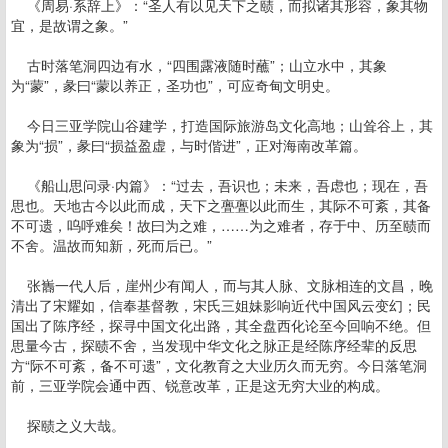
《周易·系辞上》：“圣人有以见天下之赜，而拟诸其形容，象其物
宜，是故谓之象。”
古时落笔洞四边有水，“四围露液随时蘸”；山立水中，其象
为“蒙”，彖曰“蒙以养正，圣功也”，可应奇甸文明史。
今日三亚学院山谷建学，打造国际旅游岛文化高地；山耸谷上，其
象为“损”，彖曰“损益盈虚，与时偕进”，正对海南改革篇。
《船山思问录·内篇》：“过去，吾识也；未来，吾虑也；现在，吾
思也。天地古今以此而成，天下之亹亹以此而生，其际不可紊，其备
不可遗，呜呼难矣！故曰为之难，……为之难者，存于中、历至赜而
不舍。温故而知新，死而后已。”
张巂一代人后，崖州少有闻人，而与其人脉、文脉相连的文昌，晚
清出了宋耀如，信奉基督教，宋氏三姐妹影响近代中国风云变幻；民
国出了陈序经，探寻中国文化出路，其全盘西化论至今回响不绝。但
思量今古，探赜不舍，当发现中华文化之脉正是经陈序经辈的反思
方“际不可紊，备不可遗”，文化教育之大业历久而无穷。今日落笔洞
前，三亚学院会通中西、锐意改革，正是这无穷大业的构成。
探赜之义大哉。