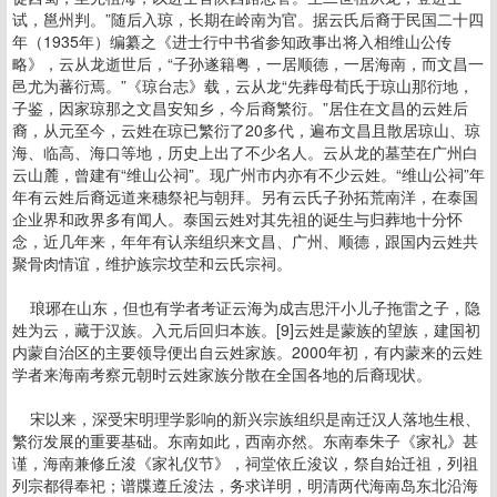
试，邕州判。”随后入琼，长期在岭南为官。据云氏后裔于民国二十四
年（1935年）编纂之《进士行中书省参知政事出将入相维山公传
略》，云从龙逝世后，“子孙遂籍粤，一居顺德，一居海南，而文昌一
邑尤为蕃衍焉。”《琼台志》载，云从龙“先葬母荀氏于琼山那衍地，
子鉴，因家琼那之文昌安知乡，今后裔繁衍。”居住在文昌的云姓后
裔，从元至今，云姓在琼已繁衍了20多代，遍布文昌且散居琼山、琼
海、临高、海口等地，历史上出了不少名人。云从龙的墓茔在广州白
云山麓，曾建有“维山公祠”。现广州市内亦有不少云姓。“维山公祠”年
年有云姓后裔远道来穗祭祀与朝拜。另有云氏子孙拓荒南洋，在泰国
企业界和政界多有闻人。泰国云姓对其先祖的诞生与归葬地十分怀
念，近几年来，年年有认亲组织来文昌、广州、顺德，跟国内云姓共
聚骨肉情谊，维护族宗坟茔和云氏宗祠。
琅琊在山东，但也有学者考证云海为成吉思汗小儿子拖雷之子，隐
姓为云，藏于汉族。入元后回归本族。[9]云姓是蒙族的望族，建国初
内蒙自治区的主要领导便出自云姓家族。2000年初，有内蒙来的云姓
学者来海南考察元朝时云姓家族分散在全国各地的后裔现状。
宋以来，深受宋明理学影响的新兴宗族组织是南迁汉人落地生根、
繁衍发展的重要基础。东南如此，西南亦然。东南奉朱子《家礼》甚
谨，海南兼修丘浚《家礼仪节》，祠堂依丘浚议，祭自始迁祖，列祖
列宗都得奉祀；谱牒遵丘浚法，务求详明，明清两代海南岛东北沿海