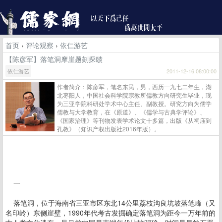
首页
›
评论观察
›
依仁游艺
【陈彦军】落笔洞摩崖题刻探赜
依仁游艺
2011-12-16 08:00:00
作者简介：陈彦军，笔名东民，男，西历一九七二年生，湖
北枣阳人，中国社会科学院宗教所儒教方向研究生毕业，现
为三亚学院科研处学术中心主任、副教授。研究方向为儒学
儒教与大学教育，在《原道》、《儒学与古典学评论》、
《国家治理》等刊物发表学术论文十多篇，出版《从祠庙到
孔教》（知识产权出版社2016年版）。
一
落笔洞，位于海南省三亚市区东北14公里荔枝沟良坑坡落笔峰（又
名印岭）东侧崖壁，1990年代考古发掘确定落笔洞为距今一万年前的