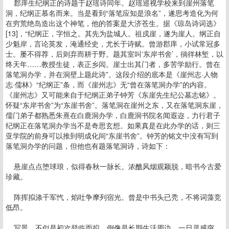
郡庠生纪纲正的诗题于赵瑶诗同年。赵瑶巡视学校来到崖州落笔
洞，纪纲正慕名而来。当是看到“落笔应知是浪名”，遂思考造化为何
在穷荒绝岛造出这个神笔，他的答案是大济苍生。据《琼岛诗词选》
[13]，“纪纲正，字恒之。其先为盐城人。祖戍崖，遂为崖人。纲正自
少魁岸，言论英发，淹通经史，尤长于诗赋。曾游郡庠，小试常冠多
士。屡不得荐，后则弃而耕于野。题其室叫‘东岸书舍’，徜徉林堑，以
终天年……教授生徒，表正乡闾。崖士出其门者，多苦学励行。曾在
落笔洞办学，并在洞壁上题此诗”。这段介绍的底本是《崖州志·人物
志·儒林》“纪纲正”条，而《崖州志》无“曾在落笔洞办学”的内容。
《崖州志》又可能来自于纪纲正弟子钟芳《东崖先生纪公墓志铭》。
怀疑“东岸书舍”为“东崖书舍”。落笔洞在崖州之东，又在落笔洞东崖，
儒门弟子都熟悉朱熹在白鹿洞办学，白鹿洞书院名闻遐迩，力行君子
纪纲正在落笔洞办学当不是奇思玄想。如果真是在此办学的话，则三
亚学院的前身可以推到明成化间“东崖书舍”。钟芳的铭文中没有写到
落笔洞办学的问题，但他也有题落笔洞诗，诗如下：
悬崖点点堕球琅，似得春秋一脉长。浓醮风烟观颖脱，暗书今古爱
珍藏。
阵挥拟涤千军忾，焰吐争摩列宿光。曾是中书头已秃，不将词藻竞
低昂。
写景，不似是初次登临而拟，倒像是长期生活周边，一日灵感突