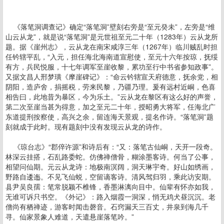
《落笔洞调查记》确定“落笔洞”壁刻右旁是“至元癸未”，左旁是“维
山云从龙”，就是说“落笔洞”是元世祖至元二十年（1283年）云从龙所
题。据《崖州志》，云从龙在南宋咸淳三年（1267年）临川贼乱时担
任钤辖平乱，“入元，担任海北海南道宣慰使，至元十六年按琼，抚绥
有方，兵民悦服，十七年调军至崖收黎，累功至行中书省参知政事”。
又据文昌人邢梦璜《摩崖碑记》：“命云钤辖宣天府德意，抚余党，相
阴阳，造庐舍，捐摇税，劳来民黎，乃疆乃理。爰有远村近峒，色喜
相告曰，此地昔为暴区，今为乐土。”云从龙在黎区有这么好的声誉，
第二次至崖当甚为得意，加之至元二十年，授昭勇大将军，任海北广
东道提刑按察使，高兴之余，留连海天景观，提名作诗。“落笔洞”题
刻就成于此时。现有题刻中没有发现云从龙的诗作。
《琼台志》“郡倅许源”和诗后有：“又：落笔古仙峒，天开一段奇。
林深云挂搭，石乱路委蛇。仿佛禅僧骨，糊涂墨客诗。何当了公事，
相望问仙期。元云从龙诗：地极南溟阔，洞天琳宇奇。好山如绣画，
野路自逶迤。不见飞仙蜕，空留谪客诗。清风驾归羽，乘此访安期。
县尹吴良孺：笔常脱颖不椎锋，香墨淋漓向目中。仙辈有怀亦如我，
无谁可诉只书空。《外记》：路入烟霞一洞深，悄无鸡犬昼沉沉。老
僧尚有栖禅迹，游客时闻击磬音。石窍漏天三百丈，井泉到海几千
寻。仙家景象人难道，天遣悬崖落笔吟。”