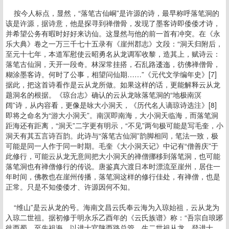
按今人标点，显然，“落笔古仙峒”是许源的诗，最早称呼落笔洞的
该是许源，据诗意，他是探寻到禅僧骨，发现了墨客诗即倭倭才诗，
并希望公务有暇时好好来访仙。这显然与他的前一首有冲突。在《永
乐大典》卷之一万三千七十五录有《崖州郡志》文段：“洞天归附后，
至元十七年，本道军慰使云昭勇名从龙调军收黎，造其上，赋诗云：
落笔古仙洞，天开一段奇。林深常挂搭，石乱路逶迤，彷佛禅僧骨，
糊涂墨客诗。何时了公事，相望问仙期……”《元代文学编年史》[7]
据此，把这首诗看作是云从龙所做。如果这样的话，更能解释云从龙
题洞名的根据。《琼台志》确认的云从龙咏落笔洞的“地极南溟
阔”诗，从内容看，更像是咏大小洞天，《历代名人谪琼诗选注》[8]
即将之命名为“游大小洞天”。南溟即南海，大小洞天临海，而落笔洞
距海还有距离，“洞天”二字更有明示，“不见”两句极可能是写毛奎，小
洞天有其五言诗百韵。此诗与“落笔古仙洞”韵脚相同，笔法一致，极
可能是同一人作于同一时期。毛奎《大小洞天记》中记有“僧善庆”于
此修行，可能云从龙无意间把大小洞天的禅僧挪移到落笔洞，也可能
落笔洞也有禅僧修行的传说。唐鉴真六渡日本时漂流至崖州，居住一
年时间，佛教也在崖州传播，落笔洞这样的修行佳处，有禅僧，也是
正常。只是不知倭倭才、许源因何不知。
“维山”是云从龙的号。海南文昌云氏奉云海为入琼始祖，云从龙为
入琼二世祖。据初修于明永乐乙酉年的《云氏族谱》称：“吾宗自琅琊
徙西蜀，至先祖海，以进士官陕西路总管。生二世祖从龙，登进士