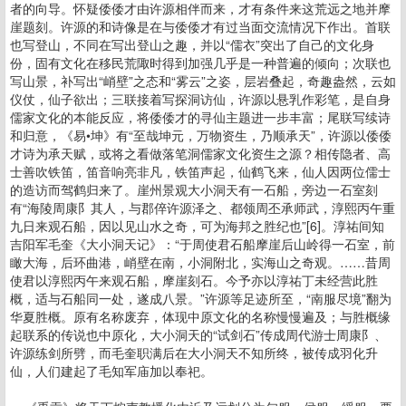
者的向导。怀疑倭倭才由许源相伴而来，才有条件来这荒远之地并摩
崖题刻。许源的和诗像是在与倭倭才有过当面交流情况下作出。首联
也写登山，不同在写出登山之趣，并以“儒衣”突出了自己的文化身
份，固有文化在移民荒陬时得到加强几乎是一种普遍的倾向；次联也
写山景，补写出“峭壁”之态和“雾云”之姿，层岩叠起，奇趣盎然，云如
仪仗，仙子欲出；三联接着写探洞访仙，许源以悬乳作彩笔，是自身
儒家文化的本能反应，将倭倭才的寻仙主题进一步丰富；尾联写续诗
和归意，《易•坤》有“至哉坤元，万物资生，乃顺承天”，许源以倭倭
才诗为承天赋，或将之看做落笔洞儒家文化资生之源？相传隐者、高
士善吹铁笛，笛音响亮非凡，铁笛声起，仙鹤飞来，仙人因两位儒士
的造访而驾鹤归来了。崖州景观大小洞天有一石船，旁边一石室刻
有“海陵周康阝其人，与郡倅许源泽之、都领周丕承师武，淳熙丙午重
九日来观石船，因以见山水之奇，可为海邦之胜纪也”[6]。淳祐间知
吉阳军毛奎《大小洞天记》：“于周使君石船摩崖后山岭得一石室，前
瞰大海，后环曲港，峭壁在南，小洞附北，实海山之奇观。……昔周
使君以淳熙丙午来观石船，摩崖刻石。今予亦以淳祐丁未经营此胜
概，适与石船同一处，遂成八景。”许源等足迹所至，“南服尽境”翻为
华夏胜概。原有名称废弃，体现中原文化的名称慢慢遍及；与胜概缘
起联系的传说也中原化，大小洞天的“试剑石”传成周代游士周康阝、
许源练剑所劈，而毛奎职满后在大小洞天不知所终，被传成羽化升
仙，人们建起了毛知军庙加以奉祀。