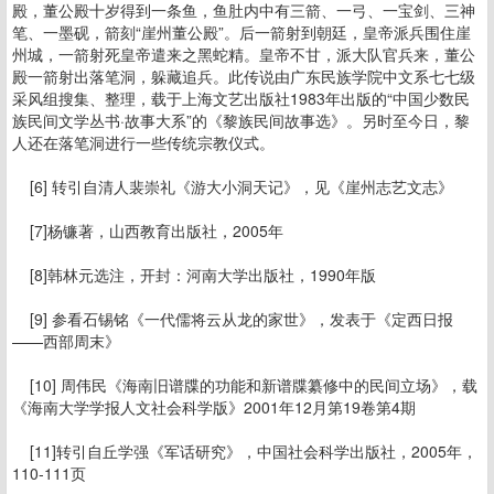
殿，董公殿十岁得到一条鱼，鱼肚内中有三箭、一弓、一宝剑、三神
笔、一墨砚，箭刻“崖州董公殿”。后一箭射到朝廷，皇帝派兵围住崖
州城，一箭射死皇帝遣来之黑蛇精。皇帝不甘，派大队官兵来，董公
殿一箭射出落笔洞，躲藏追兵。此传说由广东民族学院中文系七七级
采风组搜集、整理，载于上海文艺出版社1983年出版的“中国少数民
族民间文学丛书·故事大系”的《黎族民间故事选》。另时至今日，黎
人还在落笔洞进行一些传统宗教仪式。
[6] 转引自清人裴崇礼《游大小洞天记》，见《崖州志艺文志》
[7]杨镰著，山西教育出版社，2005年
[8]韩林元选注，开封：河南大学出版社，1990年版
[9] 参看石锡铭《一代儒将云从龙的家世》，发表于《定西日报
——西部周末》
[10] 周伟民《海南旧谱牒的功能和新谱牒纂修中的民间立场》，载
《海南大学学报人文社会科学版》2001年12月第19卷第4期
[11]转引自丘学强《军话研究》，中国社会科学出版社，2005年，
110-111页