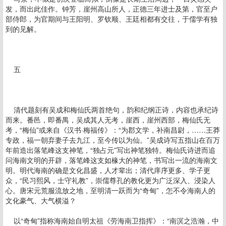
发，而出此佳作。钟芳，崖州高山所人，正德三年进士及第，官至户
部侍郎，为官期间与王阳明、罗钦顺、王廷相都有交往，于儒学有独
到的见解。
五
清代题刻有吴成和梅仙氏两首绝句，韵和纪纲正诗，内容也承纪诗
而来。番邑，即番禺，吴成其人无考，崖西，崖州西部，梅仙氏无
考，“梅仙”或来自《汉书·梅福传》：“为郡文学，补南昌尉，……王莽
专政，福一朝弃妻子去九江，至今传以为仙。”吴成诗写五指山在百万
年前造出落笔峰这支神笔，“独占元”写出神笔独特。梅仙氏诗进而追
问海南文明的开辟，落笔峰这支如椽大的神笔，书写出一流的海南文
明。明代海南的确是文化昌盛，人才辈出；清代庠序更多、学子更
众，“民习熙风，士守礼教”，崇儒尊孔的教化更为广泛深入、浸染人
心。唐宋元荒服流放之地，至明清一跃而为“奇甸”，怎不令海南人的
文化豪气、大气横溢？
以“奇甸”指称海南始自明太祖《劳海南卫指挥》：“南溟之浩瀚，中