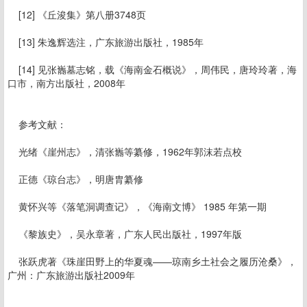
[12] 《丘浚集》第八册3748页
[13] 朱逸辉选注，广东旅游出版社，1985年
[14] 见张巂墓志铭，载《海南金石概说》，周伟民，唐玲玲著，海
口市，南方出版社，2008年
参考文献：
光绪《崖州志》，清张巂等纂修，1962年郭沫若点校
正德《琼台志》，明唐胄纂修
黄怀兴等《落笔洞调查记》，《海南文博》 1985 年第一期
《黎族史》，吴永章著，广东人民出版社，1997年版
张跃虎著《珠崖田野上的华夏魂——琼南乡土社会之履历沧桑》，
广州：广东旅游出版社2009年