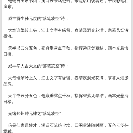
毫端日出蝌书灿，洞口云来鸟迹封。最是名山饶著述，千秋彩笔壮
崖东。
咸丰贡生孙元度的“落笔凌空”诗：
大笔谁擎岭上头，江山文字有缘留。春晴溪洞光花满，寒暮风烟泼
墨流。
天半书云分五色，毫巅垂露点千秋。指挥碧落凭摹结，画本光悬海
日楼。
咸丰举人吉大文的“落笔凌空”诗：
大笔谁擎岭上头，江山文字有缘留。春晴溪洞光花满，寒暮风烟泼
墨流。
天半书云分五色，毫巅垂露点千秋。指挥碧落凭摹结，画本光悬海
日楼。
光绪知州钟元棣之“落笔凌空”：
信是仙家逞妙才，洞遗石笔绝尘埃。四围露液随时蘸，五色云笺任
意裁。