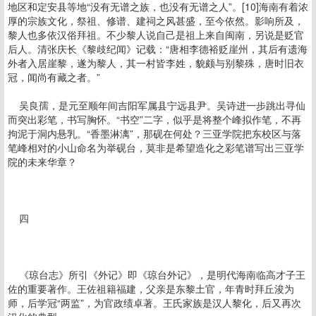
地区和定安县等地“没有无谱之族，也没有无谱之人”。[10]海南有着浓
厚的宗族文化，祭祖、修谱、建祠之风甚盛，至今依然。影响所及，
黎人也多依汉俗拜祖。不少黎人说自己是祖上来自闽南，另说是贬官
后人。清张庆长《黎歧纪闻》记载：“唐相李德裕贬崖州，其后有遗海
外者入居崖黎，遂为黎人，其一村皆李姓，貌颇与别黎殊，唐时旧衣
冠，闻尚有藏之者。”
吴良孺，是元至顺年间吉阳军属县宁远县尹。吴诗进一步跳出寻仙
而突出彩笔，书写胸怀。“书空”二字，似乎是将整个峰拟作笔，不再
拘泥于洞内悬乳。“香墨淋漓”，那砚在何处？三亚学院把东校区与落
笔峰相对的小山命名为举砚台，莫非是希望造化之彩笔谱写出三亚学
院的未来华章？
四
《琼台志》所引《外记》即《琼台外记》，是明代海南临高才子王
佐的重要著作。王佐祖籍福建，父亲是东黎土官，年青时拜丘浚为
师，后学冠“两监”，为官政绩卓著。王氏家族是汉人黎化，后又再次