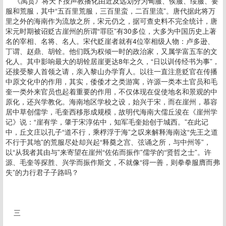
《禹贡》将天下按声教播化由近及远划分为甸服、侯服、绥服、要
服和荒服，其中“五百里荒服，三百里蛮，二百里流”。唐代据此将万
里之外的海南作为流放之所，宋元仍之，据可查史料不完全统计，唐
宋元时期被诏贬古崖州的所谓“罪臣”有30多位，大多为中国历史上著
名的宰相、名将、名人。宋代贬崖者就有4位宰相级人物：卢多逊、
丁谓、赵鼎、胡铨。他们既为权倾一时的政治家，又属学富五车的文
化人。其中影响最大的胡铨居崖更达8年之久，“日以训传经书为事”，
还接受黎人首领之请，亲入黎山办学育人。以往一直注意贬官在传播
中原文化中的作用，其实，倭倭才之类游寓，许源一类本土官员和毛
奎一类外来官员也起着重要的作用，不仅体现在促使地名和景观的中
原化，还兴学教化。海南地区学校之设，始兴于宋，而在崖州，慕容
居中草创儒学，毛奎西移形成规模，故明代海南大儒丘浚在《崖州学
记》说：“崖有学，肇于宋淳佑中，知军毛奎始创于城西。”在此记
中，丘文庄以孔子“道不行，乘桴浮于海”之叹来解释海南这“先王之道
不行于其地”的荒服尽处却兴起“释奠之宫、弦诵之所，与中州等”，
以“从我者其由与”来寄望在崖州“佐佑而振作”儒学的“贤哲之士”。许
源、毛奎等探胜、兴学而振作斯文，不就像“得一善，则拳拳服膺而弗
失”的力行君子子路吗？
三