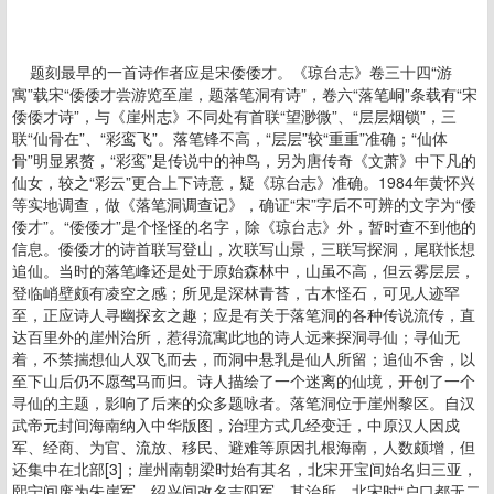
题刻最早的一首诗作者应是宋倭倭才。《琼台志》卷三十四“游
寓”载宋“倭倭才尝游览至崖，题落笔洞有诗”，卷六“落笔峒”条载有“宋
倭倭才诗”，与《崖州志》不同处有首联“望渺微”、“层层烟锁”，三
联“仙骨在”、“彩鸾飞”。落笔锋不高，“层层”较“重重”准确；“仙体
骨”明显累赘，“彩鸾”是传说中的神鸟，另为唐传奇《文萧》中下凡的
仙女，较之“彩云”更合上下诗意，疑《琼台志》准确。1984年黄怀兴
等实地调查，做《落笔洞调查记》，确证“宋”字后不可辨的文字为“倭
倭才”。“倭倭才”是个怪怪的名字，除《琼台志》外，暂时查不到他的
信息。倭倭才的诗首联写登山，次联写山景，三联写探洞，尾联怅想
追仙。当时的落笔峰还是处于原始森林中，山虽不高，但云雾层层，
登临峭壁颇有凌空之感；所见是深林青苔，古木怪石，可见人迹罕
至，正应诗人寻幽探玄之趣；应是有关于落笔洞的各种传说流传，直
达百里外的崖州治所，惹得流寓此地的诗人远来探洞寻仙；寻仙无
着，不禁揣想仙人双飞而去，而洞中悬乳是仙人所留；追仙不舍，以
至下山后仍不愿驾马而归。诗人描绘了一个迷离的仙境，开创了一个
寻仙的主题，影响了后来的众多题咏者。落笔洞位于崖州黎区。自汉
武帝元封间海南纳入中华版图，治理方式几经变迁，中原汉人因戍
军、经商、为官、流放、移民、避难等原因扎根海南，人数颇增，但
还集中在北部[3]；崖州南朝梁时始有其名，北宋开宝间始名归三亚，
熙宁间废为朱崖军，绍兴间改名吉阳军，其治所，北宋时“户口都无二