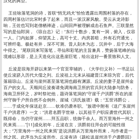
汉化的典型。
王佐咏落笔洞的诗，首联“悄无鸡犬”恰恰透露出周围村落的存在，
四周村落估计比宋时多了起来，而且一派汉家风貌。受云从龙诗影
响，王佐也写到老僧栖禅迹，山间回声被理解成击石鱼声。三联显然
写的是仙郎洞，《琼台志》记：“东行十数步，复有一洞，俯入，仅容
一人。门内如屏，仰望其上，高可十丈。内房甚暗，外有石窍通光，
可辨纤毫。极处有井，深不可测。昔人刻木为志，沉井中，后于大海
中得之。”尾联回来写落笔，寻仙和彩笔的主旨兼具，赞扬落笔峰的仙
境难以形容，是上天造化出这悬崖巨笔，绘出这好一番景致和人文。
丘浚是琼海开辟以来第一个官至宰辅的，《大学衍义补》一书足以
使丘浚跻入历代大儒之列。丘浚祖上元末从福建晋江来琼为官，后代
落籍琼山。丘浚与崖州甚至落笔洞也颇有渊源。丘浚的妻子是崖州金
百户的女儿。天顺间丘浚奏请免调海南卫所的官兵到大陆参与防务，
海南卫所怀之，岁时祭祀他，题诗落笔洞的“守崖千户洪爵”所在的崖
州守御千户所自然不会例外。崖城《洪氏族谱》载：“五世讳爵公，
……于成化年保送赴京……钦准仍袭本职。”族谱中附有《送广东崖州
千户洪君序》一文：“洪君名爵字世禄，以其祖千户职应袭世代其职，
既得命，当仍守崖州……拜五品职，统御千余人。而万里海外一州之
民来焉……”[11]成化初年，丘浚在京，洪爵前往拜会的可能性很
大；“万里海外一州之民来焉”是说洪爵从万里海外而来，与作者是一
州之民。此序当为丘浚所作。丘浚有诗《题松送崖州洪千户袭爵回》