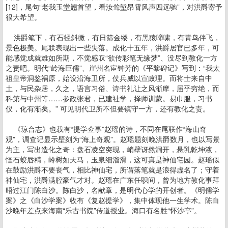
[12]，尾句“老我玉堂翘首望，看汝耸堑昂霄风声四远驰”，对洪爵寄予
很大希望。
洪爵笔下，有石径斜微，有日筛金缕，有黑猿啼啸，有青鸟伴飞，
景色极美。尾联表现出一些失落。成化十五年，洪爵居官已多年，可
能感觉成就难如所期，不觉感叹“欲传彩笔无缘梦”、没尽到教化一方
之责吧。明代“岭海巨儒”、崖州名宦钟芳的《平黎碑记》写到：“我太
祖皇帝洞鉴祸原，始设沿海卫所，仗兵威以宣政理。而将士来自中
土，与民杂居，久之，语言习俗、诗书礼让之风渐摩，届乎穷绝，而
科第与中州等……参政张君，已建社学，择师训蒙。易巾服，习书
仪，化有渐矣。” 可见明代卫所不但要镇守一方，还有教化之责。
《琼台志》也载有“提学佥事”赵瑶的诗，不同在尾联作“海山奇
观”，调查记显示壁刻为“海上奇观”。赵瑶题刻晚洪爵数月，也以写景
为主，写出造化之奇：盘石凌空突现，峭壁讶然洞开，悬乳乾坤液，
怪石蛟唇精，岭树如天马，玉泉细溜滑，这可真是神仙宅园。赵瑶似
在鼓励洪爵不要丧气，相比神仙宅，所谓落笔就是浪得虚名了；守着
神仙宅，洪爵满腔豪气才对。赵瑶在广东任职间，曾为地方教化事拜
晤过江门陈白沙。陈白沙，名献章，是明代心学的开创者。《明儒学
案》之《白沙学案》收有《复赵提学》，集中体现他一生学术。陈白
沙晚年差点来海南“乐古书院”传道授业。海口有名胜“怀沙亭”。