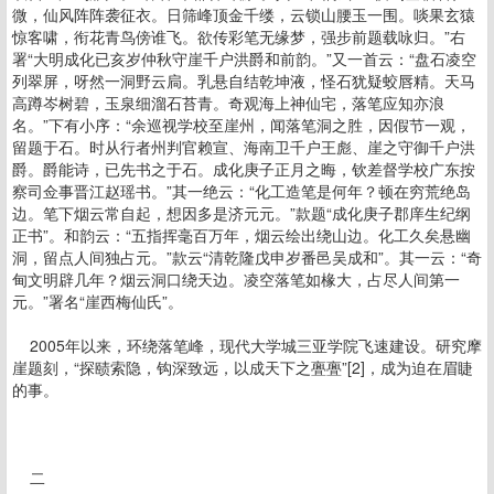
微，仙风阵阵袭征衣。日筛峰顶金千缕，云锁山腰玉一围。啖果玄猿
惊客啸，衔花青鸟傍谁飞。欲传彩笔无缘梦，强步前题载咏归。”右
署“大明成化已亥岁仲秋守崖千户洪爵和前韵。”又一首云：“盘石凌空
列翠屏，呀然一洞野云扃。乳悬自结乾坤液，怪石犹疑蛟唇精。天马
高蹲岑树碧，玉泉细溜石苔青。奇观海上神仙宅，落笔应知亦浪
名。”下有小序：“余巡视学校至崖州，闻落笔洞之胜，因假节一观，
留题于石。时从行者州判官赖宣、海南卫千户王彪、崖之守御千户洪
爵。爵能诗，已先书之于石。成化庚子正月之晦，钦差督学校广东按
察司佥事晋江赵瑶书。”其一绝云：“化工造笔是何年？顿在穷荒绝岛
边。笔下烟云常自起，想因多是济元元。”款题“成化庚子郡庠生纪纲
正书”。和韵云：“五指挥毫百万年，烟云绘出绕山边。化工久矣悬幽
洞，留点人间独占元。”款云“清乾隆戊申岁番邑吴成和”。其一云：“奇
甸文明辟几年？烟云洞口绕天边。凌空落笔如椽大，占尽人间第一
元。”署名“崖西梅仙氏”。
2005年以来，环绕落笔峰，现代大学城三亚学院飞速建设。研究摩
崖题刻，“探赜索隐，钩深致远，以成天下之亹亹”[2]，成为迫在眉睫
的事。
二