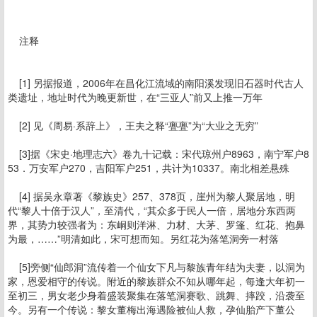
注释
[1] 另据报道，2006年在昌化江流域的南阳溪发现旧石器时代古人
类遗址，地址时代为晚更新世，在“三亚人”前又上推一万年
[2] 见《周易·系辞上》，王夫之释“亹亹”为“大业之无穷”
[3]据《宋史·地理志六》卷九十记载：宋代琼州户8963，南宁军户8
53．万安军户270，吉阳军户251，共计为10337。南北相差悬殊
[4] 据吴永章著《黎族史》257、378页，崖州为黎人聚居地，明
代“黎人十倍于汉人”，至清代，“其众多于民人一倍，居地分东西两
界，其势力较强者为：东峒则洋淋、力材、大茅、罗篷、红花、抱鼻
为最，……”明清如此，宋可想而知。另红花为落笔洞旁一村落
[5]旁侧“仙郎洞”流传着一个仙女下凡与黎族青年结为夫妻，以洞为
家，恩爱相守的传说。附近的黎族群众不知从哪年起，每逢大年初一
至初三，男女老少身着盛装聚集在落笔洞赛歌、跳舞、摔跤，沿袭至
今。另有一个传说：黎女董梅出海遇险被仙人救，孕仙胎产下董公