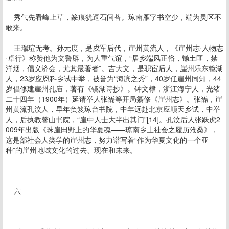
秀气先看峰上草，篆痕犹逗石间苔。琼南雁字书空少，端为灵区不
敢来。
王瑞瑄无考。孙元度，是戍军后代，崖州黄流人，《崖州志·人物志
·卓行》称赞他为文警辟，为人重气谊，“居乡端风正俗，锄土匪，禁
洋烟，倡义济会，尤其最著者”。吉大文，是职宦后人，崖州乐东镜湖
人，23岁应恩科乡试中举，被誉为“海滨之秀”，40岁任崖州同知，44
岁倡修建崖州孔庙，著有《镜湖诗抄》。钟文棣，浙江海宁人，光绪
二十四年（1900年）延请举人张巂等开局纂修《崖州志》。张巂，崖
州黄流孔汶人，早年负笈琼台书院，中年远赴北京应顺天乡试，中举
人，后执教鳌山书院，“崖中人士大半出其门”[14]。孔汶后人张跃虎2
009年出版《珠崖田野上的华夏魂——琼南乡土社会之履历沧桑》，
这是部社会人类学的崖州志，努力谱写着“作为华夏文化的一个亚
种”的崖州地域文化的过去、现在和未来。
六