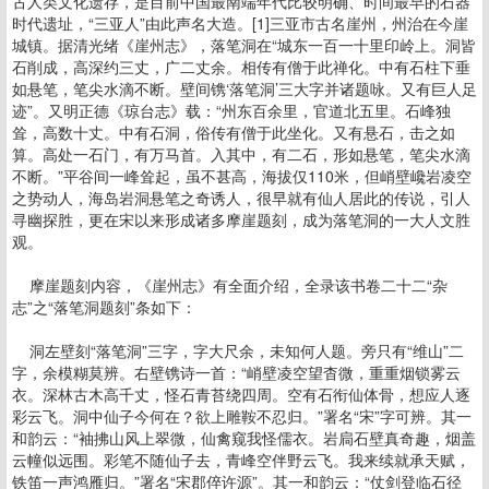
古人类文化遗存，是目前中国最南端年代比较明确、时间最早的石器
时代遗址，“三亚人”由此声名大造。[1]三亚市古名崖州，州治在今崖
城镇。据清光绪《崖州志》，落笔洞在“城东一百一十里印岭上。洞皆
石削成，高深约三丈，广二丈余。相传有僧于此禅化。中有石柱下垂
如悬笔，笔尖水滴不断。壁间镌‘落笔洞’三大字并诸题咏。又有巨人足
迹”。又明正德《琼台志》载：“州东百余里，官道北五里。石峰独
耸，高数十丈。中有石洞，俗传有僧于此坐化。又有悬石，击之如
算。高处一石门，有万马首。入其中，有二石，形如悬笔，笔尖水滴
不断。”平谷间一峰耸起，虽不甚高，海拔仅110米，但峭壁巉岩凌空
之势动人，海岛岩洞悬笔之奇诱人，很早就有仙人居此的传说，引人
寻幽探胜，更在宋以来形成诸多摩崖题刻，成为落笔洞的一大人文胜
观。
摩崖题刻内容，《崖州志》有全面介绍，全录该书卷二十二“杂
志”之“落笔洞题刻”条如下：
洞左壁刻“落笔洞”三字，字大尺余，未知何人题。旁只有“维山”二
字，余模糊莫辨。右壁镌诗一首：“峭壁凌空望杳微，重重烟锁雾云
衣。深林古木高千丈，怪石青苔绕四周。空有石衔仙体骨，想应人逐
彩云飞。洞中仙子今何在？欲上雕鞍不忍归。”署名“宋”字可辨。其一
和韵云：“袖拂山风上翠微，仙禽窥我怪儒衣。岩扃石壁真奇趣，烟盖
云幢似远围。彩笔不随仙子去，青峰空伴野云飞。我来续就承天赋，
铁笛一声鸿雁归。”署名“宋郡倅许源”。其一和韵云：“仗剑登临石径