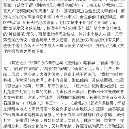
百家”（贬官丁谓《到崖州见市井萧条赋诗》），南宋初期“境内止三
百八户”(淳熙间知军周康阝家书)，落笔洞周边自然是汉人罕有[4]，而
招纳土军的军事据点临川镇（今三亚市区）会是倭倭才的接脚点。黎
区中以“落”音开头的地名很多；明代文献中不用“洞”而用“峒”，记
载“落笔峒又名落笔峰”；黎语中的“落笔峒”应与我们望文生义想象出
的“神仙落笔”无关，而是指此峰周边结成一体的多个黎人村落；关于
落笔洞的传说，也会与黎人男女恋情、反抗强权和山灵崇拜有关[5]。
倭倭才这个流落天涯的中原人一瞬间改变了这一切，并由汉字和汉文
化的强势将之固着下来。
《琼台志》“郡倅许源”和诗也与《崖州志》略有异，“仙禽”作“山
禽”，“岩扃”作“岩编”，“鸿雁”作“横鹤”。“仙禽”突兀；扃，门户，岩
编，层岩，更准确；大雁为候鸟，到衡山就不再南飞，“横鹤”为枝横
鹤栖，落笔洞前有水泽，水中有白鹭，形似仙鹤，常依枝而栖。也疑
《琼台志》准确。郡倅，郡守的副职。《崖州志》记许源为佥判。佥
判是签书判官厅公事的简称，为宋代各州幕职，协助州长官处理政务
及文书案牍。许源，“字泽之，淳熙间吉阳同知，有题落笔洞诗及洞天
石船题名”（《琼台志》卷三十一）。《崖州志》没说许源籍贯，怀疑
是海南本地人；宋代海南一般佥判多是从本地汉人中征辟，如慕容居
中出自崖城水南村慕容家族，约于绍兴年间由征辟历任承事郎、崖州
判官、宾州通判等职；再如邢梦璜，文昌人，咸淳年间，举文学，授
崖州佥判。既有文化修养，又熟悉地情，许源等成为风雅长官和流寓