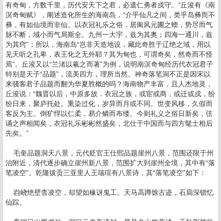
有奇甸，方数千里，历代安天下之君，必遣仁勇者戍守。”丘浚有《南
溟奇甸赋》，阐述造化所生的海南岛，“介乎仙凡之间，类乎岛彝而不
彝，有如仙境而非仙。以衣冠礼乐之俗，居阆风元圃之蝡，势尽而气
脉不断，域小而气局斯全。九州一大宇，兹为其奥；四海一通川，兹
为其窍”；所以，海南岛“岂非天造地设，藏此奇胜于辽绝之域，用以
见天听之孔卑，表王化之无外耶？其为甸也，可谓奇矣，然奇而不怪
焉”。丘浚又以“兰渚以羲之而著”为例，说明南溟奇甸经历代衣冠君子
特别是天子“品题”，流美四方，理所当然。神奇落笔洞不正是因宋以
来骚客君子品题而翻为华夏胜概的吗？海南物产丰富，且人杰地灵，
丘浚说：“魏晋以后，中原多故．衣冠之族，或宦或商，或迁或戍，纷
纷日来，聚庐托处。熏染过化，岁异而月或不同。世变风移，久假而
客反为主。倒犷悍以仁柔，易介鳞而布缕。今则礼义之俗日新矣，弦
诵之声相闻矣，衣冠礼乐彬彬然盛矣，北仕于中国而与四方髦士相后
先矣。”
毛奎品题洞天八景，元代贬官王仕熙品题崖州八景，范围还限于州
治附近，清代逐步确立崖州新八景，范围扩大到崖州全境，其中有“落
笔凌空”。乾隆拔贡三亚里人王瑞瑄有八景诗，其“落笔凌空”如下：
岧峣绝壁杳凌空，却望如椽讶鬼工。天马高蹲馀古迹，石扃深锁忆
仙踪。