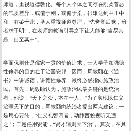
师道，重视道德教化。每个人个体之间存在刚柔善恶
的气质差异，或偏于刚，或偏于柔，很难达到中正中
和。有鉴于此，圣人重视师道尊严，“先觉觉后觉，暗
者求于明”，在老师的教诲引导之下让人能够“自易其
恶，自至其中”。
学而优则仕是儒家一贯的价值追求，士人学子加强德
性修养的目的在于治国安邦。因而，周敦颐在《通
书》中讲诚德，讲德性修养，最终必然指向施政治
民。首先，周敦颐认为，施政治民最关键的是统治
者，他说：“天下之众，本在一人。”为了实现以仁义
治理天下的目的，周敦颐向统治者提出两点建议：一
是用心要纯，“仁义礼智四者，动静言貌视听无违
之”；二是任用贤能，“贤才辅则天下治”。其次，在具