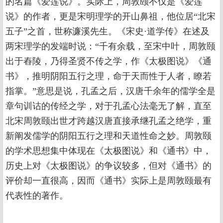
的名篇《爱莲说》。实际上，周敦颐不仅是《爱莲
说》的作者，更是宋明理学的开山鼻祖，他位居“北宋
五子”之首，世称濂溪先生。《宋史·道学传》在述及
两宋理学的发端时说：“千有余载，至宋中叶，周敦颐
出于舂陵，乃得圣贤不传之学，作《太极图说》《通
书》，推明阴阳五行之理，命于天而性于人者，瞭若
指掌。”意思是说，孔孟之后，汉唐千余年的儒学全是
章句训诂的传经之学，对于孔孟心法毫无了解，直至
北宋周敦颐出世才跨越汉唐直接承继孔孟之绝学，重
新阐发儒学的阴阳五行之理和天道性命之妙。周敦颐
的学术思想集中体现在《太极图说》和《通书》中，
历史上对《太极图说》的争议较多，但对《通书》的
评价却一直很高，因而《通书》实际上是周敦颐最有
代表性的著作。