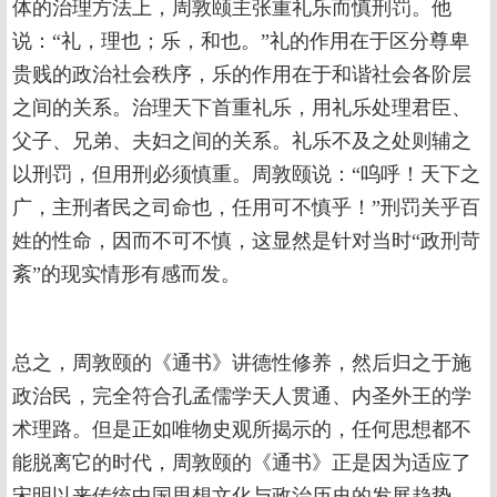
体的治理方法上，周敦颐主张重礼乐而慎刑罚。他
说：“礼，理也；乐，和也。”礼的作用在于区分尊卑
贵贱的政治社会秩序，乐的作用在于和谐社会各阶层
之间的关系。治理天下首重礼乐，用礼乐处理君臣、
父子、兄弟、夫妇之间的关系。礼乐不及之处则辅之
以刑罚，但用刑必须慎重。周敦颐说：“呜呼！天下之
广，主刑者民之司命也，任用可不慎乎！”刑罚关乎百
姓的性命，因而不可不慎，这显然是针对当时“政刑苛
紊”的现实情形有感而发。
总之，周敦颐的《通书》讲德性修养，然后归之于施
政治民，完全符合孔孟儒学天人贯通、内圣外王的学
术理路。但是正如唯物史观所揭示的，任何思想都不
能脱离它的时代，周敦颐的《通书》正是因为适应了
宋明以来传统中国思想文化与政治历史的发展趋势，