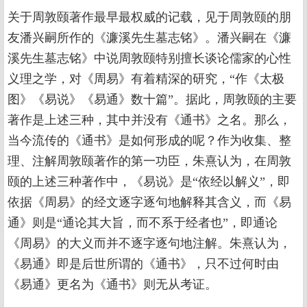
关于周敦颐著作最早最权威的记载，见于周敦颐的朋
友潘兴嗣所作的《濂溪先生墓志铭》。潘兴嗣在《濂
溪先生墓志铭》中说周敦颐特别擅长谈论儒家的心性
义理之学，对《周易》有着精深的研究，“作《太极
图》《易说》《易通》数十篇”。据此，周敦颐的主要
著作是上述三种，其中并没有《通书》之名。那么，
当今流传的《通书》是如何形成的呢？作为收集、整
理、注解周敦颐著作的第一功臣，朱熹认为，在周敦
颐的上述三种著作中，《易说》是“依经以解义”，即
依据《周易》的经文逐字逐句地解释其含义，而《易
通》则是“通论其大旨，而不系于经者也”，即通论
《周易》的大义而并不逐字逐句地注解。朱熹认为，
《易通》即是后世所谓的《通书》，只不过何时由
《易通》更名为《通书》则无从考证。