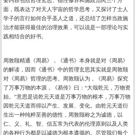
要内容包括哲理玄思、德性修养和施政治民三个方
面，既表达了对天人宇宙的哲学思考，又探讨了士人
学子的言行如何合乎圣人之道，还总结了怎样当政施
治才能获得最佳的治理效果，可以说是一部理论与实
践相结合的好书。
周敦颐精通《周易》，《通书》本身就是对《周易》
的解读，因而《通书》中的哲理玄思其实就是周敦颐
对《周易》哲理的思考。周敦颐认为，《周易》探究
了万事万物的本源，《易传》曰：“大哉乾元，万物资
始。”意思是说乾元天道是万事万物的根本，万事万物
因乾元天道而得以产生、发展、变化。由乾元天道衍
生出一种纯粹至善的德性，周敦颐称之为诚德，以
仁、义、礼、智、信五常为代表的伦理原则以及人类
的各种行为都是以诚德为根本遵循的。尽管我们每个