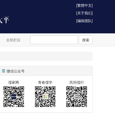
[繁體中文]
[关于我们]
[编辑团队]
全部栏目
搜索
微信公众号
儒家网
青春儒学
民间儒行