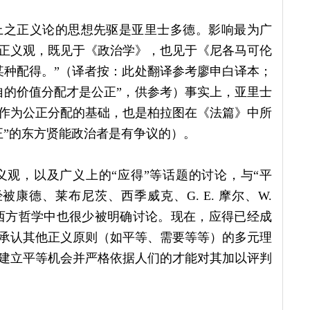
上之正义论的思想先驱是亚里士多德。影响最为广
正义观，既见于《政治学》，也见于《尼各马可伦
某种配得。”（译者按：此处翻译参考廖申白译本；
自的价值分配才是公正”，供参考）事实上，亚里士
作为公正分配的基础，也是柏拉图在《法篇》中所
正”的东方贤能政治者是有争议的）。
观，以及广义上的“应得”等话题的讨论，与“平
康德、莱布尼茨、西季威克、G. E. 摩尔、W.
代西方哲学中也很少被明确讨论。现在，应得已经成
承认其他正义原则（如平等、需要等等）的多元理
建立平等机会并严格依据人们的才能对其加以评判