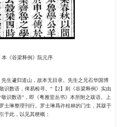
》本《谷梁释例》阮元序
，先生遽归道山，故本无目录。先生之兄石华国博
敬识数语，俾易检寻。”【2】则《谷梁释例》实由
“敬识数语”，即《粤雅堂丛书》本所附之跋语。上
罗士琳整理刊行。罗士琳爲许桂林的门生，其跋于
引于此，以见其梗概：