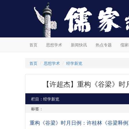
首页
思想学术
新闻快讯
热点专题
儒家
首页
思想学术
经学新览
【许超杰】重构《谷梁》时
栏目：经学新览
标签：
重构《谷梁》时月日例：许桂林《谷梁释例