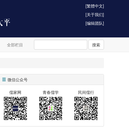
[繁體中文]
[关于我们]
[编辑团队]
全部栏目
搜索
微信公众号
儒家网
青春儒学
民间儒行