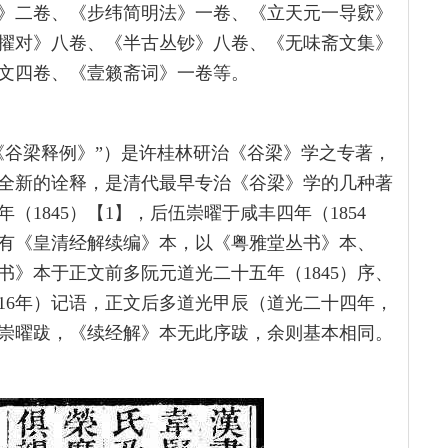
》二卷、《步纬简明法》一卷、《立天元一导窽》
擢对》八卷、《半古丛钞》八卷、《无味斋文集》
文四卷、《壹籁斋词》一卷等。
《谷梁释例》”）是许桂林研治《谷梁》学之专著，
全新的诠释，是清代最早专治《谷梁》学的几种著
1845）【1】，后伍崇曜于咸丰四年（1854
有《皇清经解续编》本，以《粤雅堂丛书》本、
》本于正文前多阮元道光二十五年（1845）序、
16年）记语，正文后多道光甲辰（道光二十四年，
）伍崇曜跋，《续经解》本无此序跋，余则基本相同。