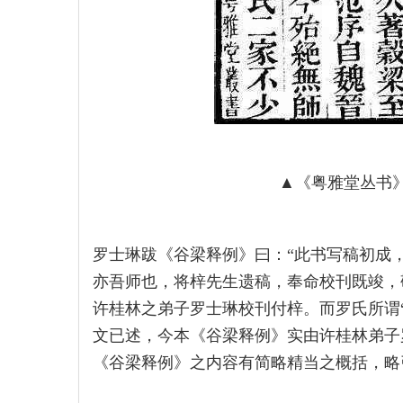
▲《粤雅堂丛书
罗士琳跋《谷梁释例》曰：“此书写稿初成
亦吾师也，将梓先生遗稿，奉命校刊既竣，
许桂林之弟子罗士琳校刊付梓。而罗氏所谓
文已述，今本《谷梁释例》实由许桂林弟子
《谷梁释例》之内容有简略精当之概括，略