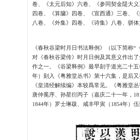
卷、《太元后知》六卷、《参同契金隄大义
四卷、《算牖》四卷、《宣西通》三卷、《
八卷、《外集》四卷、《诗集》八卷、骈体
《春秋谷梁时月日书法释例》（以下简称“
对《春秋谷梁传》时月日例及其意义作出了
作之一。《谷梁释例》最早刻于道光二十五年（
年）刻入《粤雅堂丛书》第十六集，是后又
《皇清经解续编》本较爲常见。《粤雅堂丛书
唐仲冕序、孙星衍丙子（嘉庆二十一年，18
1844年）罗士琳跋、咸丰甲寅（1854年