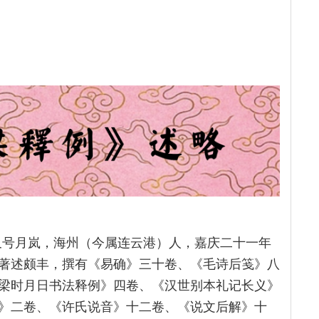
南，又号月岚，海州（今属连云港）人，嘉庆二十一年
，著述颇丰，撰有《易确》三十卷、《毛诗后笺》八
梁时月日书法释例》四卷、《汉世别本礼记长义》
》二卷、《许氏说音》十二卷、《说文后解》十