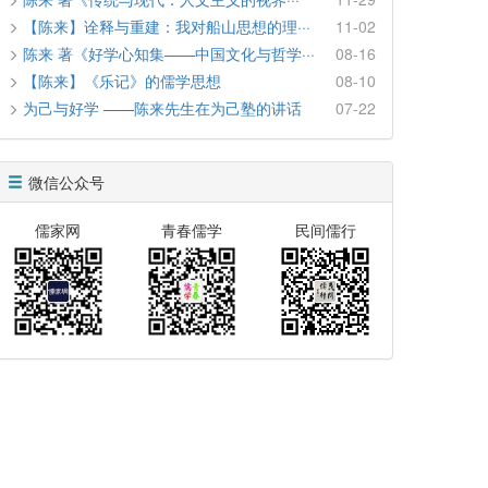
【陈来】诠释与重建：我对船山思想的理···
11-02
陈来 著《好学心知集——中国文化与哲学···
08-16
【陈来】《乐记》的儒学思想
08-10
为己与好学 ——陈来先生在为己塾的讲话
07-22
微信公众号
儒家网
青春儒学
民间儒行