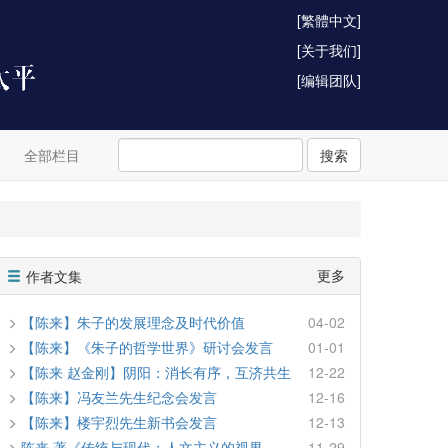
[繁體中文]
[关于我们]
[编辑团队]
全部栏目
搜索
更多
作者文集
【陈来】朱子的发展理念及时代价值
04-02
【陈来】《朱子的哲学世界》研讨会发言
01-01
【陈来 赵金刚】阴阳：消长有序，互济共生
12-22
【陈来】冯友兰先生纪念会发言
12-16
【陈来】楼宇烈先生新书会发言
12-13
陈来 著《传统与现代：人文主义的视界···
11-29