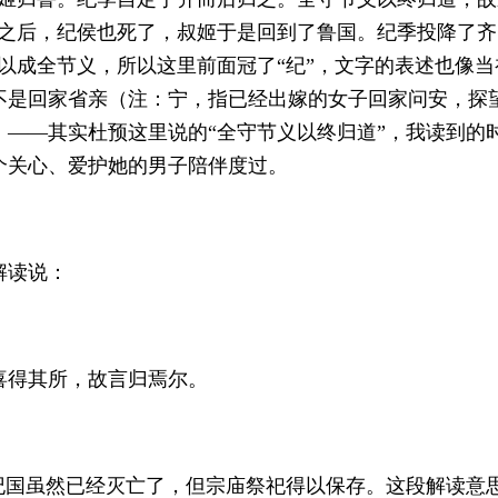
之后，纪侯也死了，叔姬于是回到了鲁国。纪季投降了齐
以成全节义，所以这里前面冠了“纪”，文字的表述也像
不是回家省亲（注：宁，指已经出嫁的女子回家问安，探
——其实杜预这里说的“全守节义以终归道”，我读到的
个关心、爱护她的男子陪伴度过。
解读说：
喜得其所，故言归焉尔。
纪国虽然已经灭亡了，但宗庙祭祀得以保存。这段解读意