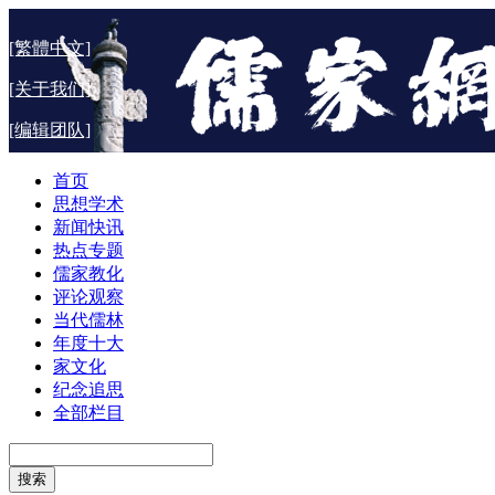
[繁體中文]
[关于我们]
[编辑团队]
首页
思想学术
新闻快讯
热点专题
儒家教化
评论观察
当代儒林
年度十大
家文化
纪念追思
全部栏目
搜索