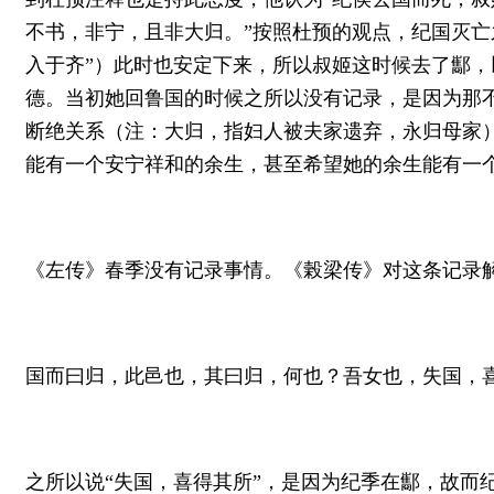
不书，非宁，且非大归。”按照杜预的观点，纪国灭亡
入于齐”）此时也安定下来，所以叔姬这时候去了酅，
德。当初她回鲁国的时候之所以没有记录，是因为那
断绝关系（注：大归，指妇人被夫家遗弃，永归母家）
能有一个安宁祥和的余生，甚至希望她的余生能有一
《左传》春季没有记录事情。《榖梁传》对这条记录
国而曰归，此邑也，其曰归，何也？吾女也，失国，
之所以说“失国，喜得其所”，是因为纪季在酅，故而