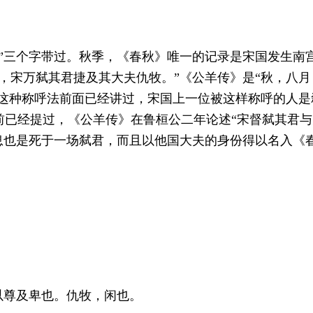
”三个字带过。秋季，《春秋》唯一的记录是宋国发生南
，宋万弑其君捷及其大夫仇牧。”《公羊传》是“秋，八
”这种称呼法前面已经讲过，宋国上一位被这样称呼的人是
已经提过，《公羊传》在鲁桓公二年论述“宋督弑其君与
息也是死于一场弑君，而且以他国大夫的身份得以名入《
以尊及卑也。仇牧，闲也。