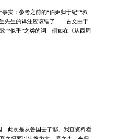
事实：参考之前的“伯姬归于纪”“叔
梦生先生的译注应该错了——古文由于
”“似乎”之类的词。例如在《从西周
？
国，此次是从鲁国去了酅。我查资料看
故系之纪而以出嫁为文，贤之也。来归