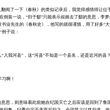
又翻阅了一下《春秋》的类似记录后，我觉得感情得让位于
在倒装一说，“归于酅”只能表示叔姬去了酅的意思，李
书业先生的《春秋史》，他写的就很谨慎，用了好多“大致
个例子说：
“入我河县”，这“河县”不知是一个县名，还是近河的县
学习啊！
的意思，则意味着此前她在纪国灭亡之后应该是回到了鲁
叔姬归鲁。纪季自定于齐而后归之。全守节义以终归道，