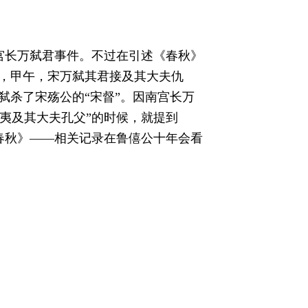
宫长万弑君事件。不过在引述《春秋》
月，甲午，宋万弑其君接及其大夫仇
弑杀了宋殇公的“宋督”。因南宫长万
夷及其大夫孔父”的时候，就提到
春秋》——相关记录在鲁僖公十年会看