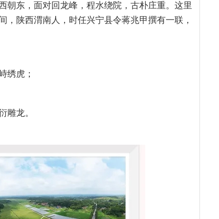
西朝东，面对回龙峰，程水绕院，古朴庄重。这里
间，陕西渭南人，时任兴宁县令蒋兆甲撰有一联，
峙绣虎；
衍雕龙。