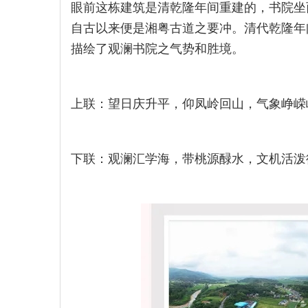
眼前这栋建筑是清乾隆年间重建的，书院坐
自古以来便是湘粤古道之要冲。清代乾隆年
描绘了观澜书院之气势和胜境。
上联：望日庆升平，仰凤岭回山，气象峥嵘
下联：观澜汇学海，带桃源醁水，文机活泼