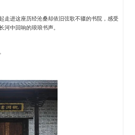
起走进这座历经沧桑却依旧弦歌不辍的书院，感受
长河中回响的琅琅书声。
。