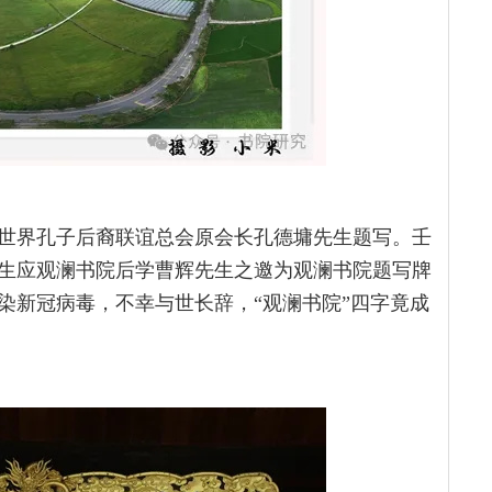
世界孔子后裔联谊总会原会长孔德墉先生题写。壬
墉先生应观澜书院后学曹辉先生之邀为观澜书院题写牌
染新冠病毒，不幸与世长辞，“观澜书院”四字竟成