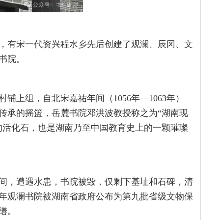
，有宋一代资兴程水乡先后创建了观澜、辰冈、文
书院。
上组，自北宋嘉祐年间（1056年—1063年）
传承的摇篮，岳麓书院邓洪波教授称之为“湖南现
的活化石，也是湖南乃至中国教育史上的一颗璀璨
间，遭遇水患，书院被毁，仅剩下基址和石碑，清
11年观澜书院被湖南省政府公布为第九批省级文物保
修缮。