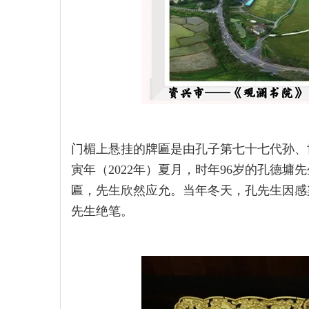
门楣上悬挂的牌匾是由孔子第七十七代孙、
寅年（2022年）夏月，时年96岁的孔德
匾，先生欣然应允。当年冬天，孔先生因感
先生绝笔。