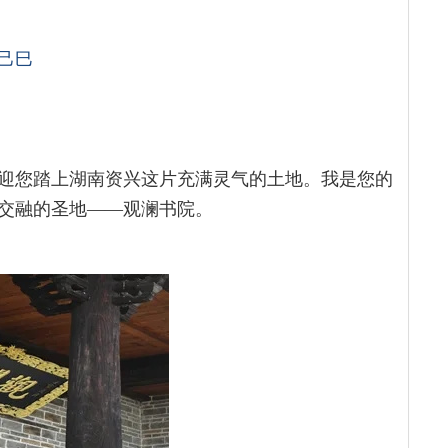
己巳
迎您踏上湖南资兴这片充满灵气的土地。我是您的
交融的圣地——观澜书院。