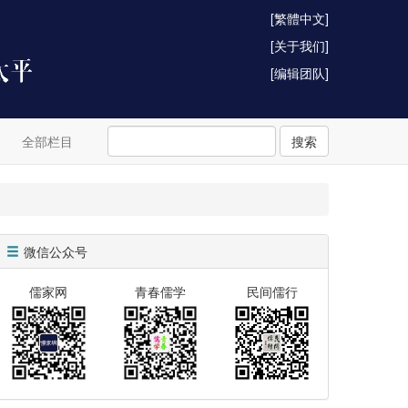
[繁體中文]
[关于我们]
[编辑团队]
全部栏目
搜索
微信公众号
儒家网
青春儒学
民间儒行