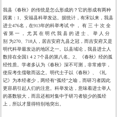
我县《春秋》的传统是怎么形成的？它的形成有两种
因素：1、安福县科举发达。据统计，有宋以来，我县
进士476名，在913年的科举考试 中 ， 有 三 十 次 全
省 第 一 ， 尤 其 在 明 代 我 县 的 进 士 、 举 人 分
别 为270、718人，居吉安府九县之冠，而吉安府又是
明代科举最发达的地区之一。以县域论，我县进士人
数排在全国1 4 2 7个县的第八名。2、《春秋》经的孤
经性质。学者多认为《春秋》深不可测，非常难学，
使应考生儒敬而远之。明代士子以《春秋》、《礼
记》为本经者少，两经有“孤经”之喻，而研习者因此
更容易引起人们的注意。科举发达，意味着进士举人
的基数较大，而且还相对集中于研习者较少的孤经
上，所以才显得特别地突出。