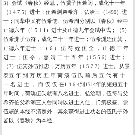
3）会试《春秋》经魁，伍骥子伍希闵，成化十一年
（1 4 7 5）进士；伍希渊弟希齐，弘治三（1490）进
士；同辈中又有伍希儒、伍希周分别以《春秋》经中
正德六年（1 5 1 1）进士及正德九年会试中式；（5）
伍希渊子伍符，成化二十三年进士；伍希渊姪伍箕，
正德六年进士 ；（ 6 ） 伍 符 姪 伍 全 ， 正 德 三 年
进 士 ；伍 令 ， 嘉 靖 三 十 五 年（1 5 5 6）进士；
（7）伍箕孙伍惟忠，万历五年（1 5 7 7）进士。从景
泰五 年 到 万 历 五 年 荷 溪 伍 氏 前 后 五 代 有 十
一 名 进 士 ， 而 仅 仅 在1 4 6 4到1514年的短短五十
年时间，荷溪伍氏就有八名进士。弘治朝，伍符与父
希齐伯父希渊三人曾同時以进士入仕，门第极盛。除
伍驥的本经不清楚外，其余获得进士功名的伍氏子孙
皆以《春秋》为本经。