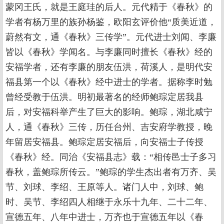
蒙冈王氏，就是王庭珪的后人。元代精于《春秋》的
学者有杨万里的族孙杨鉴，欧阳玄评价他“质美近道，
蔚然有文，通《春秋》三传学”。元代进士刘闻、李廉
皆以《春秋》学闻名。与李廉同时擅长《春秋》经的
安福学者，还有李廉的朋友伍洪，荷溪人，是明代安
福县第一个以《春秋》经中进士的学者。据称李时勉
曾经受教于伍洪。明初最著名的经师鲍琮定居我县
后，对安福科举产生了巨大的影响。鲍琮，湖北咸宁
人，通《春秋》三传，历任台州、吉安府学教授，晚
年留居安福县。鲍琮定居安福后，向安福士子传授
《春秋》经。同治《安福县志》载：“相传邑士子多习
春秋，盖鲍琮所传云。”鲍琮的学生杰出者有万齐、吴
节、刘球、李绍、王原等人。诸门人中，刘球、鲍
时、吴节、李绍四人相继于永乐十九年、二十二年、
宣德五年、八年中进士，万齐也于宣德五年以《春