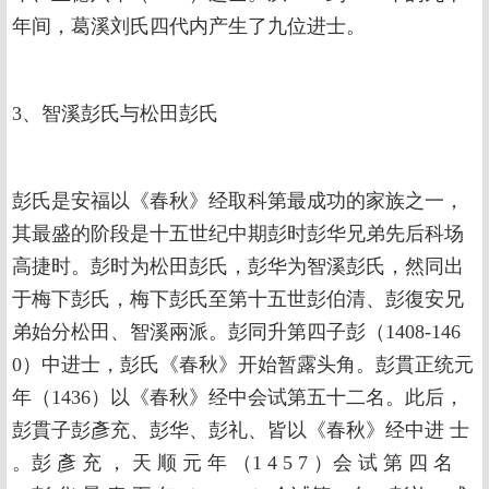
年间，葛溪刘氏四代内产生了九位进士。
3、智溪彭氏与松田彭氏
彭氏是安福以《春秋》经取科第最成功的家族之一，
其最盛的阶段是十五世纪中期彭时彭华兄弟先后科场
高捷时。彭时为松田彭氏，彭华为智溪彭氏，然同出
于梅下彭氏，梅下彭氏至第十五世彭伯清、彭復安兄
弟始分松田、智溪兩派。彭同升第四子彭（1408-146
0）中进士，彭氏《春秋》开始暂露头角。彭貫正统元
年（1436）以《春秋》经中会试第五十二名。此后，
彭貫子彭彥充、彭华、彭礼、皆以《春秋》经中进 士
。彭 彥 充 ， 天 顺 元 年 （1 4 5 7 ）会 试 第 四 名