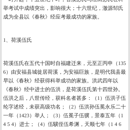
举考试中成绩突出，影响很大；十六世纪，澈源邹氏
成为全县以《春秋》经应考最成功的家族。
1、荷溪伍氏
荷溪伍氏在五代十国时自福建迁来，元至正丙申（135
6）由安福县城徙居荷溪，为安福巨族，是明代我县最
早以《春秋》经获得科举成功的家族。洪武四年以
《春秋》经中进士的伍洪，是荷溪伍氏第十四世孙。
伍洪之后，八世传经，获科名者甚多：（1）伍洪子伍
纶字述经，未获高级功名；（2）伍洪孙伍冕永乐二十
一年（1423）举人；（3）伍冕子伍骥，景泰五年（1
4 5 4）进士；（4）伍驥侄伍希渊，天顺七年（1 4 6