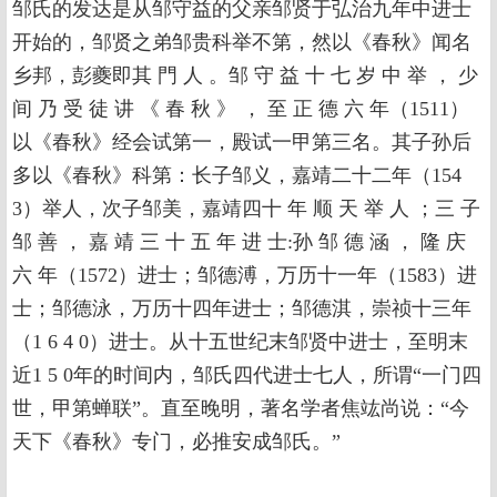
邹氏的发达是从邹守益的父亲邹贤于弘治九年中进士
开始的，邹贤之弟邹贵科举不第，然以《春秋》闻名
乡邦，彭夔即其 門 人 。邹 守 益 十 七 岁 中 举 ， 少
间 乃 受 徒 讲 《 春 秋 》 ， 至 正 德 六 年（1511）
以《春秋》经会试第一，殿试一甲第三名。其子孙后
多以《春秋》科第：长子邹义，嘉靖二十二年（154
3）举人，次子邹美，嘉靖四十 年 顺 天 举 人 ；三 子
邹 善 ， 嘉 靖 三 十 五 年 进 士:孙 邹 德 涵 ， 隆 庆
六 年（1572）进士；邹德溥，万历十一年（1583）进
士；邹德泳，万历十四年进士；邹德淇，崇祯十三年
（1 6 4 0）进士。从十五世纪末邹贤中进士，至明末
近1 5 0年的时间内，邹氏四代进士七人，所谓“一门四
世，甲第蝉联”。直至晚明，著名学者焦竑尚说：“今
天下《春秋》专门，必推安成邹氏。”