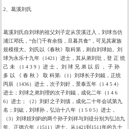
2、葛溪刘氏
葛溪刘氏自刘球的祖父刘子定从茨溪迁入，刘球当仿
浦江邓氏，“合门千有余指，旦暮共食”，可见其家族
規模很大。刘氏以《春秋》取科第，则自刘球始。刘
球为永乐十九年（1421）进士，其从弟刘玭，登 正 统
己 未 （1 4 3 9 ）进 士 。刘 球 兄 弟 以 后 ， 子 孙
多 以 《 春 秋 》 取 科第:（1）刘球长子刘鉞，正统
丙辰（1436）进士，次子刘釪，景泰五年（1 4 5 4）
进士；刘球之弟刘理的次子刘鎡，成化二年（1 4 6
6）进士；（2）刘釪之子刘缜，成化二十年会试第九
名；刘紘，刘球孙，弘治十八年（1 5 0 5）进士，
（3）刘球姪刘鈞的两个孙子刘祥与刘禔分别为弘治九
年、正德六年（1511）进士。从1421到1511年的九十