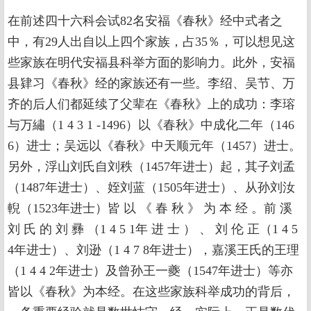
在前述四十六科会试82名安福《春秋》经中式者之
中，有29人出自以上四个家族，占35％，可以想见这
些家族在明代安福县科举方面的影响力。此外，安福
县肄习《春秋》经的家族还有一些。李绍、吴节、万
齐的后人们都延续了父辈在《春秋》上的成功：李瑢
与万繡（1 4 3 1 -1496）以《春秋》中成化二年（146
6）进士；吴远以《春秋》中天顺元年（1457）进士。
另外，浮山刘氏自刘秩（1457年进士）起，其子刘孟
（1487年进士）、姪刘蓝（1505年进士）、从孙刘汝
輗（1523年进士）皆 以 《 春 秋 》 为 本 经 。前 溪
刘 氏 的 刘 彞 （1 4 5 1年 进 士 ） 、 刘 伦 正（1 4 5
4年进士）、刘逊（1 4 7 8年进士），嘉溪王氏的王理
（1 4 4 2年进士）及曾孙王一夔（1547年进士）等亦
皆以《春秋》为本经。在这些家族科举成功的背后，