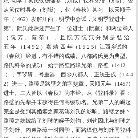
玘“幼学于舅氏仗德藩参（刘鉞）仗和宪使（刘釪）暨
从舅仗时县令（刘镃），业《春秋》甚习，以天顺壬
午（1462）发解江西，明季中会试，又明季登进士
第”。阮氏此后还产生了一位进士（阮薇）和两位举人
（ 阮 芳 、 阮 范 ） ， 且 阮 芳 阮 范 分 别 是 弘 治
五 年 （1 4 9 2 ）嘉 靖 四 年（1 5 2 5）江西乡试的
《春秋》经魁，有不错的成绩。八都路氏更为典型。
路氏科举的成功，始于路璧路璋兄弟，路璧（1412
-），字斐資，号重器，西乡八都人，正统壬戌（1 4 4
2）进士，路璋是路壁之弟字斐章，天顺元年（1457）
进士。二人皆以《春秋》为本经。从《登科录》看：
路璧的先辈并未获得任何高级功名。兄弟二人的崛起
完全是受到其婚姻之家葛溪刘氏的影响。路璧之妹丶
路璋之姊嫁给了刘球的姪子刘钧，刘钧因此与刘球之
子刘釪、內弟路璋一时同学，而路璋也与刘釪同登科