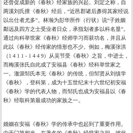
还曾促成新的《春秋》经家族的兴起。刘定之称，自
两溪刘氏擅《春秋》经后，“近邑郡诸后彥得其家经说
以出仕者尤多”。林瀚为彭华所作（行状）说“子姓姻
鄰远及四方之士受业者日众，承指划者多以科名显”。
通过向科举世家《春秋》经师学习而获功名，并且从
此以《春秋》经传家的情形也不少。例如，梅溪张洪
（1 4 1 1 - 1 4 4 9）从吴节受《春秋》之旨，中进士，
而梅溪张氏自此成了安福县《春秋》经科举世家之
一。澈源邹氏本无《春秋》的传统，但邹贤从刘缜学
《春秋》，登科第，成为十五世纪末十六世纪初安福
《春秋》学的代表人物，而邹氏也成为安福县以《春
秋》经取科第最成功的家族之一。
婚姻在安福《春秋》学的传承中也起到了重要作用。