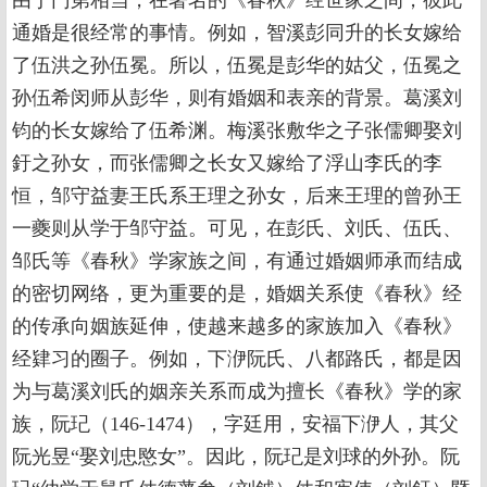
由于门第相当，在著名的《春秋》经世家之间，彼此
通婚是很经常的事情。例如，智溪彭同升的长女嫁给
了伍洪之孙伍冕。所以，伍冕是彭华的姑父，伍冕之
孙伍希闵师从彭华，则有婚姻和表亲的背景。葛溪刘
钧的长女嫁给了伍希渊。梅溪张敷华之子张儒卿娶刘
釪之孙女，而张儒卿之长女又嫁给了浮山李氏的李
恒，邹守益妻王氏系王理之孙女，后来王理的曾孙王
一夔则从学于邹守益。可见，在彭氏、刘氏、伍氏、
邹氏等《春秋》学家族之间，有通过婚姻师承而结成
的密切网络，更为重要的是，婚姻关系使《春秋》经
的传承向姻族延伸，使越来越多的家族加入《春秋》
经肄习的圈子。例如，下洢阮氏、八都路氏，都是因
为与葛溪刘氏的姻亲关系而成为擅长《春秋》学的家
族，阮玘（146-1474），字廷用，安福下洢人，其父
阮光昱“娶刘忠愍女”。因此，阮玘是刘球的外孙。阮