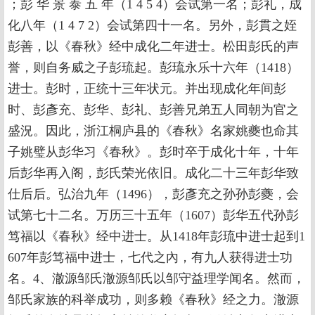
；彭 华 景 泰 五 年（1 4 5 4）会试第一名；彭礼，成
化八年（1 4 7 2）会试第四十一名。另外，彭貫之姪
彭善，以《春秋》经中成化二年进士。松田彭氏的声
誉，则自务威之子彭琉起。彭琉永乐十六年（1418）
进士。彭时，正统十三年状元。并出现成化年间彭
时、彭彥充、彭华、彭礼、彭善兄弟五人同朝为官之
盛況。因此，浙江桐庐县的《春秋》名家姚夔也命其
子姚璧从彭华习《春秋》。彭时卒于成化十年，十年
后彭华再入阁，彭氏荣光依旧。成化二十三年彭华致
仕后后。弘治九年（1496），彭彥充之孙孙彭夔，会
试第七十二名。万历三十五年（1607）彭华五代孙彭
笃福以《春秋》经中进士。从1418年彭琉中进士起到1
607年彭笃福中进士，七代之內，有九人获得进士功
名。4、澈源邹氏澈源邹氏以邹守益理学闻名。然而，
邹氏家族的科举成功，则多赖《春秋》经之力。澈源