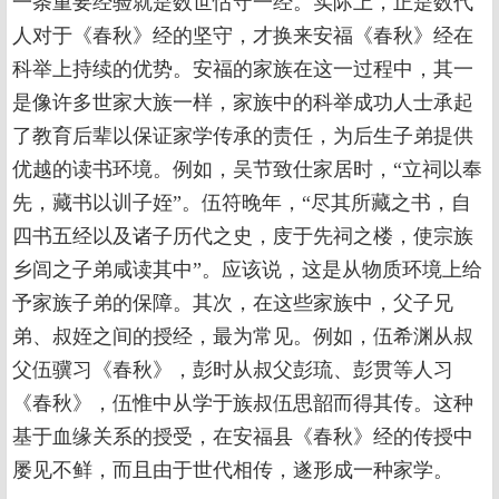
一条重要经验就是数世怙守一经。实际上，正是数代
人对于《春秋》经的坚守，才换来安福《春秋》经在
科举上持续的优势。安福的家族在这一过程中，其一
是像许多世家大族一样，家族中的科举成功人士承起
了教育后辈以保证家学传承的责任，为后生子弟提供
优越的读书环境。例如，吴节致仕家居时，“立祠以奉
先，藏书以训子姪”。伍符晚年，“尽其所藏之书，自
四书五经以及诸子历代之史，庋于先祠之楼，使宗族
乡闾之子弟咸读其中”。应该说，这是从物质环境上给
予家族子弟的保障。其次，在这些家族中，父子兄
弟、叔姪之间的授经，最为常见。例如，伍希渊从叔
父伍骥习《春秋》，彭时从叔父彭琉、彭贯等人习
《春秋》，伍惟中从学于族叔伍思韶而得其传。这种
基于血缘关系的授受，在安福县《春秋》经的传授中
屡见不鲜，而且由于世代相传，遂形成一种家学。