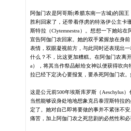
阿伽门农是阿哥斯(希腊东南一古城)的国
胜利回家了，还带着俘虏的特洛伊公主卡珊德拉
斯特拉（Clytemnestra）。想想一
宣告阿伽门农回家。她的双手紧握放在身前
表情，双眼凝视前方，与此同时还表现出一
什么？不，比这更加糟糕。在阿伽门农离开之前
a），将其当作祭品献给女神以便获得吹向
拉已经下定决心要报复，要杀死阿伽门农。
这是公元前500年埃斯库罗斯（Aeschy
当然能够设身处地地想象克吕泰涅斯特拉的
定了。她对自己即将要做的事并不紧张不安
痛苦，加上阿伽门农之死悲剧的必然性和必