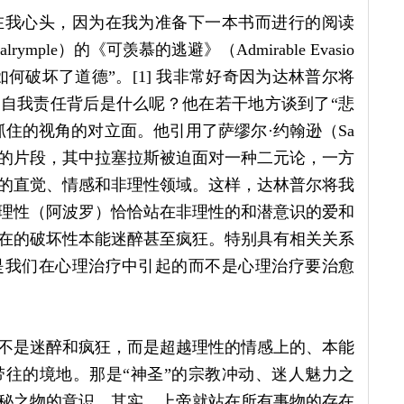
在我心头，因为在我为准备下一本书而进行的阅读
ymple）的《可羡慕的逃避》（Admirable Evasio
何破坏了道德”。[1] 我非常好奇因为达林普尔将
的自我责任背后是什么呢？他在若干地方谈到了“悲
住的视角的对立面。他引用了萨缪尔·约翰逊（Sa
selas）的片段，其中拉塞拉斯被迫面对一种二元论，一方
的直觉、情感和非理性领域。这样，达林普尔将我
理性（阿波罗）恰恰站在非理性的和潜意识的爱和
在的破坏性本能迷醉甚至疯狂。特别具有相关关系
是我们在心理治疗中引起的而不是心理治疗要治愈
-不是迷醉和疯狂，而是超越理性的情感上的、本能
往的境地。那是“神圣”的宗教冲动、迷人魅力之
秘之物的意识。其实，上帝就站在所有事物的存在