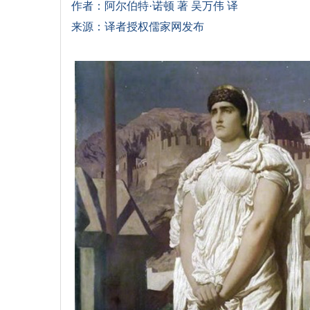
作者：阿尔伯特
·诺顿 著 吴万伟 译
来源：译者授权儒家网发布