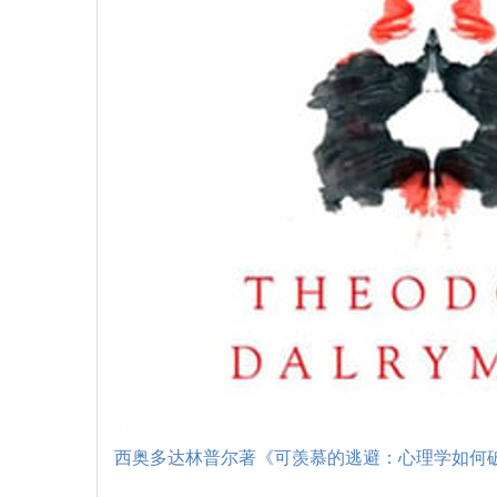
西奥多达林普尔著《可羡慕的逃避：心理学如何