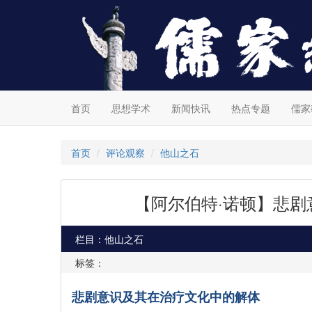
首页
思想学术
新闻快讯
热点专题
儒家
首页
评论观察
他山之石
【阿尔伯特·诺顿】悲
栏目：他山之石
标签：
悲剧意识及其在治疗文化中的解体