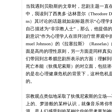
当我遇到贝勒斯的文章时，悲剧主题一直
中，我读到了西奥多·达林普尔（Theodore Dalr
ns）其讨论的话题就如副标题所示“心理学如
自己描述为“非宗教人士”，那么，他提倡
剧意识”作为心理学人在崇拜治疗世界观中抓
muel Johnson）的《拉塞拉斯》（Ras
面是高尚的理性原则，另一方面是同样真实
们带回到古希腊悲剧所表示的方面：理解到
死亡本能（狄俄尼索斯）的对立面，包括潜
的是在心理健康危机的背景下，这种危机
的。
宗教观点类似地采取了狄俄尼索斯的立场--
上的、梦游般的某种认识，就像音乐将你带
源，是人们感受到的某种比你的思考更加神