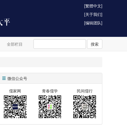
[繁體中文]
[关于我们]
[编辑团队]
全部栏目
搜索
微信公众号
儒家网
青春儒学
民间儒行