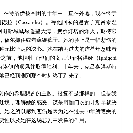
王，在特洛伊被围困的十年中一直在外地，现在终于
（Cassandra）。等他回家的是妻子克吕泰涅
下她站在阿哥斯城城垛遥望大海，观察灯塔的烽火，期待它
，偶尔抓住或者缠绕裤子。她的脸上是一幅悲伤的
种无比坚定的决心。她在纳闷过去的这些年意味着
，他牺牲了他们的女儿伊菲格涅娅（Iphigeni
特洛伊的顺风并取得胜利。十年来，克吕泰涅斯特
她已经预测到那个时刻终于到来了。
lus）创作的希腊悲剧的主题。报复不是那样的，但是我
处境，理解她的感受。谋杀阿伽门农的计划早就决
。她之所以感到悲伤是因为她在过去10年所遭受的
要性以及她在这场悲剧中发挥的作用。