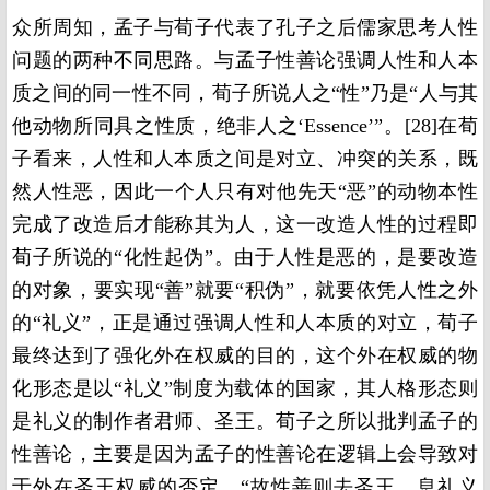
众所周知，孟子与荀子代表了孔子之后儒家思考人性
问题的两种不同思路。与孟子性善论强调人性和人本
质之间的同一性不同，荀子所说人之“性”乃是“人与其
他动物所同具之性质，绝非人之‘Essence’”。[28]在荀
子看来，人性和人本质之间是对立、冲突的关系，既
然人性恶，因此一个人只有对他先天“恶”的动物本性
完成了改造后才能称其为人，这一改造人性的过程即
荀子所说的“化性起伪”。由于人性是恶的，是要改造
的对象，要实现“善”就要“积伪”，就要依凭人性之外
的“礼义”，正是通过强调人性和人本质的对立，荀子
最终达到了强化外在权威的目的，这个外在权威的物
化形态是以“礼义”制度为载体的国家，其人格形态则
是礼义的制作者君师、圣王。荀子之所以批判孟子的
性善论，主要是因为孟子的性善论在逻辑上会导致对
于外在圣王权威的否定，“故性善则去圣王，息礼义