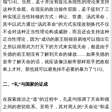
哉”[14]。当然，孟子并没有提出系统性的理论来支持
这种天命观。在现实的政治操作层面，孟子提到了三
种实现正当性转移的方式：禅让、世袭、汤武革命，
其中以武力通过“汤武革命”的方式实现改朝换代不仅
不会对这种正当性理论构成威胁，而且还会支持这种
正当性理论，因为“成功的新王朝很容易地可以指出它
之所以得用武力打天下的方式来实现天命，都是由于
失德的前王朝没有了解到天命的缘故……如果失德的
皇帝了解天命的话，就应该像汉献帝那样双手把政权
奉上才对。那也就可以避免掉不必要的暴力了”[15]。
二、“礼”与国家的证成
在探索政治之“道”的过程中，孔孟均强调了天命和德
之间的密切联系。至荀子，其对周人的“天命论”和孟