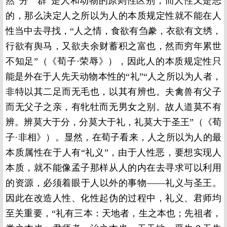
然“分”“群”是人和动物的原则性区别，而人性又是恶
的，那么决定人之所以为人的本质规定性就不能在人
性当中去寻找，“人之情，食欲有刍豢，衣欲有文绣，
行欲有舆马，又欲夫余财蓄积之富也，然而穷年累世
不知足”（《荀子·荣辱》），因此人的本质规定性只
能是外在于人先天动物本性的“礼”“人之所以为人者，
非特以其二足而无毛也，以其有辨也。夫禽兽有父子
而无父子之亲，有牝牡而无男女之别。故人道莫不有
辨。辨莫大于分，分莫大于礼，礼莫大于圣王”（《荀
子·非相》）。显然，在荀子看来，人之所以为人的最
本质属性在于人有“礼义”，由于人性恶，要想实现人
本质，就不能像孟子那样从人的内在去寻求可以利用
的资源，必须着眼于人以外的事物——礼义与圣王。
因此在改造人性、化性起伪的过程中，礼义、君师均
至关重要，“礼有三本：天地者，生之本也；先祖者，