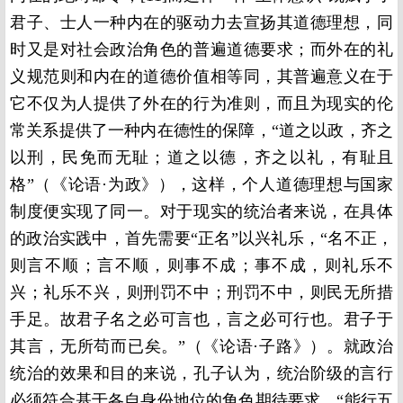
君子、士人一种内在的驱动力去宣扬其道德理想，同
时又是对社会政治角色的普遍道德要求；而外在的礼
义规范则和内在的道德价值相等同，其普遍意义在于
它不仅为人提供了外在的行为准则，而且为现实的伦
常关系提供了一种内在德性的保障，“道之以政，齐之
以刑，民免而无耻；道之以德，齐之以礼，有耻且
格”（《论语·为政》），这样，个人道德理想与国家
制度便实现了同一。对于现实的统治者来说，在具体
的政治实践中，首先需要“正名”以兴礼乐，“名不正，
则言不顺；言不顺，则事不成；事不成，则礼乐不
兴；礼乐不兴，则刑罚不中；刑罚不中，则民无所措
手足。故君子名之必可言也，言之必可行也。君子于
其言，无所苟而已矣。”（《论语·子路》）。就政治
统治的效果和目的来说，孔子认为，统治阶级的言行
必须符合基于各自身份地位的角色期待要求，“能行五