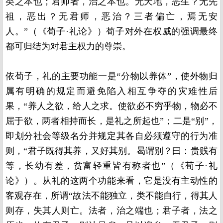
类之本也；君师者，治之本也。无天地，恶生？无先
祖，恶出？无君师，恶治？三者偏亡，焉无安
人。”（《荀子·礼论》）荀子对外在权威的强调最终
都可归结为对君主权力的尊崇。
依荀子，礼的主要功能一是“分物以养体”，使外物归
属有明确的规定而避免陷入相互争夺的灾难性后
果，“养人之欲，给人之求。使欲必不穷乎物，物必不
屈于欲，两者相持而长，是礼之所起也”；二是“别”，
即划分社会等级名分并规定其各自必须遵守的行为准
则，“君子既得其养，又好其别。曷谓别？曰：贵贱有
等，长幼有差，贫富轻重皆有称者也”（《荀子·礼
论》）。从礼的这两个功能来看，它是没有主动性的
客观存在，所谓“故法不能独立，类不能自行，得其人
则存，失其人则亡。法者，治之端也；君子者，法之