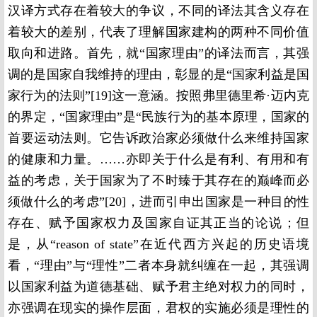
汉译方式存在着较大的争议，不同的译法其含义存在
着较大的差别，代表了理解国家建构的两种不同价值
取向和进路。首先，就“国家理由”的译法而言，其强
调的是国家自我维持的理由，彰显的是“国家利益是国
家行为的法则”[19]这一意涵。按照弗里德里希·迈内克
的界定，“国家理由”是“民族行为的基本原理，国家的
首要运动法则。它告诉政治家必须做什么来维持国家
的健康和力量。……亦即关于什么是有利、有用和有
益的考虑，关于国家为了不时臻于其存在的巅峰而必
须做什么的考虑”[20]，进而引申出国家是一种目的性
存在、赋予国家权力及国家自证其正当的论说；但
是，从“reason of state”在近代西方兴起的历史语境
看，“理由”与“理性”二者本身就纠缠在一起，其强调
以国家利益为道德基础、赋予君主绝对权力的同时，
亦强调在现实的操作层面，君权的实施必须是理性的