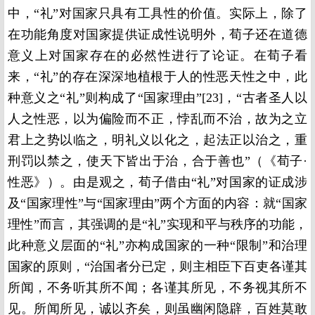
中，“礼”对国家只具有工具性的价值。实际上，除了
在功能角度对国家提供证成性说明外，荀子还在道德
意义上对国家存在的必然性进行了论证。在荀子看
来，“礼”的存在深深地植根于人的性恶天性之中，此
种意义之“礼”则构成了“国家理由”[23]，“古者圣人以
人之性恶，以为偏险而不正，悖乱而不治，故为之立
君上之势以临之，明礼义以化之，起法正以治之，重
刑罚以禁之，使天下皆出于治，合于善也”（《荀子·
性恶》）。由是观之，荀子借由“礼”对国家的证成涉
及“国家理性”与“国家理由”两个方面的内容：就“国家
理性”而言，其强调的是“礼”实现和平与秩序的功能，
此种意义层面的“礼”亦构成国家的一种“限制”和治理
国家的原则，“治国者分已定，则主相臣下百吏各谨其
所闻，不务听其所不闻；各谨其所见，不务视其所不
见。所闻所见，诚以齐矣，则虽幽闲隐辟，百姓莫敢