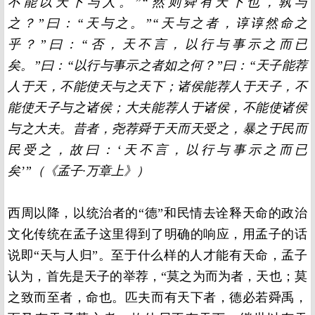
不能以天下与人。”“然则舜有天下也，孰与
之？”曰：“天与之。”“天与之者，谆谆然命之
乎？”曰：“否，天不言，以行与事示之而已
矣。”曰：“以行与事示之者如之何？”曰：“天子能荐
人于天，不能使天与之天下；诸侯能荐人于天子，不
能使天子与之诸侯；大夫能荐人于诸侯，不能使诸侯
与之大夫。昔者，尧荐舜于天而天受之，暴之于民而
民受之，故曰：‘天不言，以行与事示之而已
矣’”（《孟子·万章上》）
西周以降，以统治者的“德”和民情去诠释天命的政治
文化传统在孟子这里得到了明确的响应，用孟子的话
说即“天与人归”。至于什么样的人才能有天命，孟子
认为，首先是天子的举荐，“莫之为而为者，天也；莫
之致而至者，命也。匹夫而有天下者，德必若舜禹，