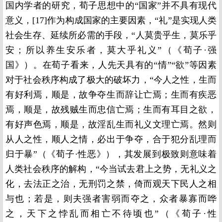
国内学者的研究，荀子思想中的“国家”并不具有现代
意义，[17]作为构成国家的主要因素，“礼”是实现人类
社会生存、延续所必需的手段，“人莫贵乎生，莫乐乎
安；所以养生安乐者，莫大乎礼义”（《荀子·强
国》）。在荀子看来，人先天具有的“情”“欲”等因素
对于社会秩序构成了极大的破坏力，“今人之性，生而
有好利焉，顺是，故争夺生而辞让亡焉；生而有疾恶
焉，顺是，故残贼生而忠信亡焉；生而有耳目之欲，
有好声色焉，顺是，故淫乱生而礼义文理亡焉。然则
从人之性，顺人之情，必出于争夺，合于犯分乱理而
归于暴”（《荀子·性恶》），其发展到极致则意味着
人类社会秩序的解构，“今当试去君上之势，无礼义之
化，去法正之治，无刑罚之禁，倚而观天下民人之相
与也；若是，则夫强者害弱而夺之，众者暴寡而哗
之，天下之悖乱而相亡不待顷也”（《荀子·性