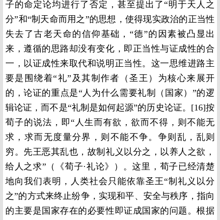
子的命定论均进行了否定，甚至提出了“明于天人之
分”和“制天命而用之”的思想，使得现实政治的正当性
失去了古老天命的信仰基础，“德”的因素被凸显出
来，遵循的思路却没有变化，即正当性与证成性的合
一，以证成性来取代和说明正当性。这一思维进路主
要是围绕着“礼”及其制作者（圣王）为核心来展开
的，论证的重点是“人为什么需要礼制（国家）”的逻
辑论证，而不是“礼制是如何起源”的历史论证。[16]按
荀子的说法，即“人生而有欲，欲而不得，则不能无
求，求而无度量分界，则不能不争。争则乱，乱则
穷。先王恶其乱也，故制礼义以分之，以养人之欲，
给人之求”（《荀子·礼论》）。这里，荀子已经清楚
地向我们表明，人类社会只能依靠圣王“制礼义以分
之”的方式来终止纷争，实现和平、安全与秩序，指向
的主要是国家存在的必要性即证成国家的问题。根据