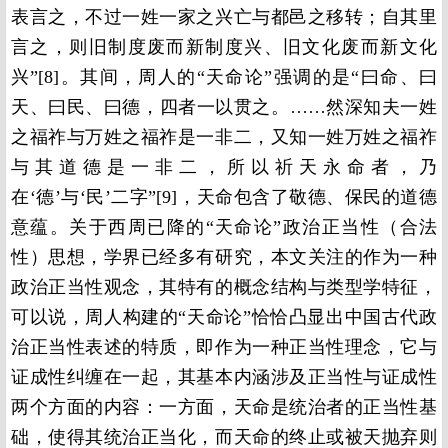
表言之，不过一姓一家之兴亡与都邑之移转；自其里
言之，则旧制度废而新制度兴、旧文化废而新文化
兴”[8]。其间，周人的“天命论”强调的是“曰命、曰
天、曰民、曰德，四者一以贯之。……然深知夫一姓
之福祚与万姓之福祚是一非二，又知一姓万姓之福祚
与其道德是一非二，所以祈天永命者，乃
在‘德’与‘民’二字”[9]，天命包含了敬德、保民的道德
意蕴。关于西周已降的“天命论”政治正当性（合法
性）思想，学界已经多有研究，本文关注的作为一种
政治正当性观念，其特有的概念结构与类型学特征，
可以说，周人构建的“天命论”恰恰凸显出中国古代政
治正当性表述的特质，即作为一种正当性理念，它与
证成性纠缠在一起，其基本内涵涉及正当性与证成性
两个方面的内容：一方面，天命是统治者的正当性基
础，使得其统治正当化，而天命的终止或被天抛弃则