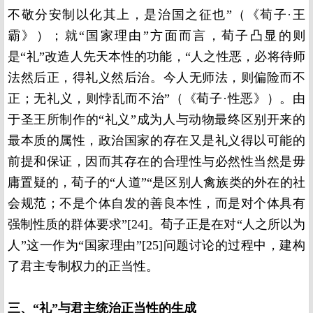
不敬分安制以化其上，是治国之征也”（《荀子·王
霸》）；就“国家理由”方面而言，荀子凸显的则
是“礼”改造人先天本性的功能，“人之性恶，必将待师
法然后正，得礼义然后治。今人无师法，则偏险而不
正；无礼义，则悖乱而不治”（《荀子·性恶》）。由
于圣王所制作的“礼义”成为人与动物最终区别开来的
最本质的属性，政治国家的存在又是礼义得以可能的
前提和保证，因而其存在的合理性与必然性当然是毋
庸置疑的，荀子的“人道”“是区别人禽族类的外在的社
会规范；不是个体自发的善良本性，而是对个体具有
强制性质的群体要求”[24]。荀子正是在对“人之所以为
人”这一作为“国家理由”[25]问题讨论的过程中，建构
了君主专制权力的正当性。
三、“礼”与君主统治正当性的生成