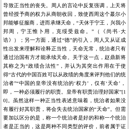
导致正当性的丧失。周人的言论中反复强调，上天将
曾经授予商的权力从商朝收回，致使西周这个蕞尔小
邦能够征服商，进而承继天命，“天休于宁王，兴我小
邦周，宁王惟卜用，克绥受兹命。”（《尚书·大
诰》）；另一方面，通过“德”的引入，周人又从证成
性出发来理解和诠释正当性，天命无常，统治者只有
通过治国有方才能承续天命。关于这一点，赵鼎新将
其称之为“政绩合法性”，并认为其突出作用在于使
得“古代的中国百姓可以从政绩的角度来评判他们的统
治者”“中国的皇帝没有统治的‘权力’，仅有‘天命’，
即，一种必须履行的职责。皇帝有职责治理好国家”[1
0]。虽然这样一种正当性表述意味着，统治者如果没
有履行好其职责，将会失去统治国家的“天命”。但需
要加以区分的是，称一个统治者是好的和称一个统治
者是正当的，这是两种不同类型的评价，前者属于证