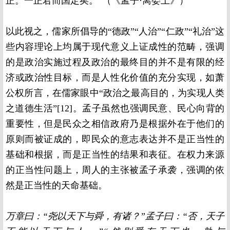
正。一正君而国定矣。”（《孟子·离娄上》）
以此视之，儒家所倡导的“德政”“人治”“仁政”“礼治”这
些内容理论上均属于现代意义上证成性的范畴，强调
的是政治实施过程及政治的最终目的并不是有限的经
济或政治性目标，而是人性化价值的充分实现，如萧
公权所言，在儒家眼中“政治之最高目的，为实现人类
之道德生活”[12]。孟子虽然也强调民意、民心向背的
重要性，但是民众之相信政府乃是根据外在于他们的
原则而被证成的，即民众的意志表达并不是正当性的
基础和根据，而是正当性的结果和表征。在权力来源
的正当性问题上，周人的主张被孟子承袭，强调的依
然是正当性的天命基础。
万章曰：“尧以天下与舜，有诸？”孟子曰：“否，天子