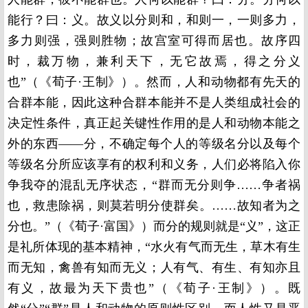
能行？曰：义。故义以分则和，和则一，一则多力，
多力则强，强则胜物；故宫室可得而居也。故序四
时，裁万物，兼利天下，无它故焉，得之分义
也”（《荀子·王制》）。然而，人和动物都有先天的
合群本能，因此这种合群本能并不是人类组成社会的
决定性条件，真正起关键性作用的是人和动物本能之
外的东西——分，不确定每个人的等级名分以及每个
等级名分所应该享有的权利和义务，人们必将陷入你
争我夺的混乱无序状态，“群而无分则争……争者祸
也，救患除祸，则莫若明分使群矣。……故知者为之
分也。”（《荀子·富国》）而分的规则就是“义”，这正
是礼所体现的基本精神，“水火有气而无生，草木有生
而无知，禽兽有知而无义；人有气、有生、有知亦且
有义，故最为天下贵也”（《荀子·王制》）。既