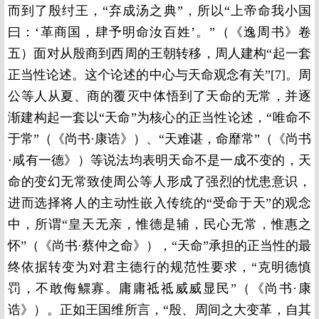
而到了殷纣王，“弃成汤之典”，所以“上帝命我小国
曰：‘革商国，肆予明命汝百姓’。”（《逸周书》卷
五）面对从殷商到西周的王朝转移，周人建构“起一套
正当性论述。这个论述的中心与天命观念有关”[7]。周
公等人从夏、商的覆灭中体悟到了天命的无常，并逐
渐建构起一套以“天命”为核心的正当性论述，“唯命不
于常”（《尚书·康诰》）、“天难谌，命靡常”（《尚书
·咸有一德》）等说法均表明天命不是一成不变的，天
命的变幻无常致使周公等人形成了强烈的忧患意识，
进而选择将人的主动性嵌入传统的“受命于天”的观念
中，所谓“皇天无亲，惟德是辅，民心无常，惟惠之
怀”（《尚书·蔡仲之命》），“天命”承担的正当性的最
终依据转变为对君主德行的规范性要求，“克明德慎
罚，不敢侮鳏寡。庸庸祗祗威威显民”（《尚书·康
诰》）。正如王国维所言，“殷、周间之大变革，自其