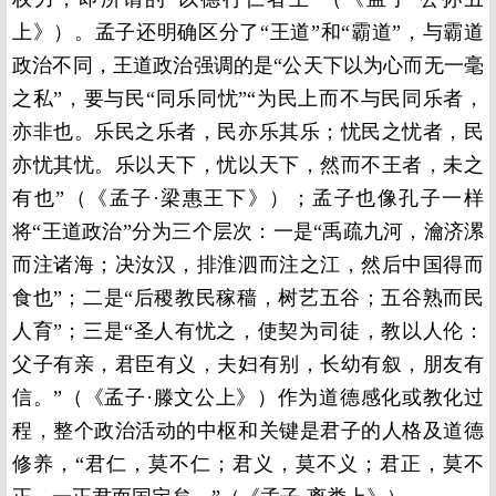
上》）。孟子还明确区分了“王道”和“霸道”，与霸道
政治不同，王道政治强调的是“公天下以为心而无一毫
之私”，要与民“同乐同忧”“为民上而不与民同乐者，
亦非也。乐民之乐者，民亦乐其乐；忧民之忧者，民
亦忧其忧。乐以天下，忧以天下，然而不王者，未之
有也”（《孟子·梁惠王下》）；孟子也像孔子一样
将“王道政治”分为三个层次：一是“禹疏九河，瀹济漯
而注诸海；决汝汉，排淮泗而注之江，然后中国得而
食也”；二是“后稷教民稼穑，树艺五谷；五谷熟而民
人育”；三是“圣人有忧之，使契为司徒，教以人伦：
父子有亲，君臣有义，夫妇有别，长幼有叙，朋友有
信。”（《孟子·滕文公上》）作为道德感化或教化过
程，整个政治活动的中枢和关键是君子的人格及道德
修养，“君仁，莫不仁；君义，莫不义；君正，莫不