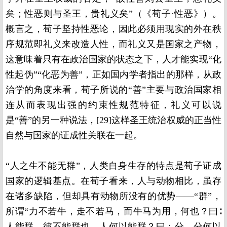
矣；性恶则与圣王，贵礼义矣”（《荀子·性恶》）。
概言之，荀子坚持性恶论，因此必须用现实的外在秩
序规范即礼义来改造人性，而礼义又是国家之产物，
这意味着只有在政治国家的状态之下，人才能实现“化
性起伪”“化恶为善”，正如国内学者指出的那样，从政
治学的角度来看，荀子所说的“善”主要与政治国家相
连从而表现出强的约束性规范特征，礼义可以说
是“善”的另一种说法，[29]这样圣王统治权威的正当性
自然与国家的证成性关联在一起。
“人之生不能无群”，人类自身生存的特点是荀子证成
国家的逻辑基点。在荀子看来，人与动物相比，虽存
在诸多缺陷，但却具有动物所没有的优势——“群”，
所谓“力不若牛，走不若马，而牛马为用，何也？曰∶
人能群，彼不能群也。人何以能群？曰：分。分何以