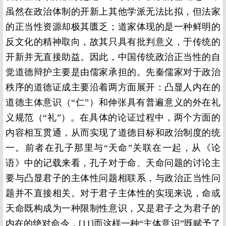
虽然在政治体制的开新上其他学派无法比拟，但法家
的正当性资源却极其匮乏；道家体现的是一种鲜明的
反文化的精神取向，故其只具有批判意义，于传统的
开新并无直接助益。因此，中国传统政治正当性的自
觉道德辩护主要是由儒家承担的。先秦儒家对于政治
秩序的道德证成主要沿着两方面展开：凸显人内在的
道德主体意识（“仁”）和伸张具有普遍意义的外在礼
义规范（“礼”）。在具体的论证过程中，两个方面的
内容相互贯通，从而实现了道德目标和政治制度的统
一。前者在孔子那里与“天命”关联在一起，从《论
语》中的记载来看，孔子对于命、天命问题的讨论主
要与凸显君子的主体性问题相联系，与政治正当性问
题并不直接相关。对于君子主体性的实现来说，命或
天命既构成为一种限制性意识，又是君子之为君子的
内在的绝对命令，[11]而这样一种“主体意识”既赋予了