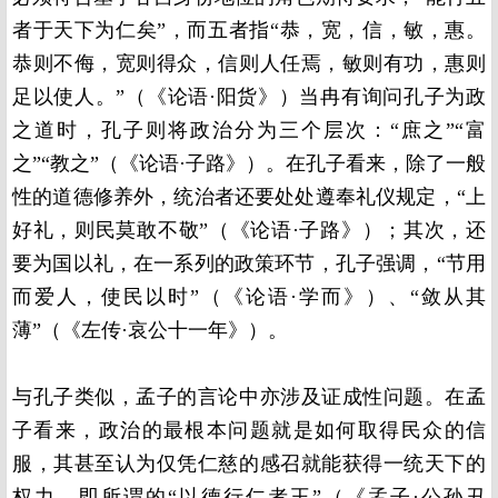
者于天下为仁矣”，而五者指“恭，宽，信，敏，惠。
恭则不侮，宽则得众，信则人任焉，敏则有功，惠则
足以使人。”（《论语·阳货》）当冉有询问孔子为政
之道时，孔子则将政治分为三个层次：“庶之”“富
之”“教之”（《论语·子路》）。在孔子看来，除了一般
性的道德修养外，统治者还要处处遵奉礼仪规定，“上
好礼，则民莫敢不敬”（《论语·子路》）；其次，还
要为国以礼，在一系列的政策环节，孔子强调，“节用
而爱人，使民以时”（《论语·学而》）、“敛从其
薄”（《左传·哀公十一年》）。
与孔子类似，孟子的言论中亦涉及证成性问题。在孟
子看来，政治的最根本问题就是如何取得民众的信
服，其甚至认为仅凭仁慈的感召就能获得一统天下的
权力，即所谓的“以德行仁者王”（《孟子·公孙丑