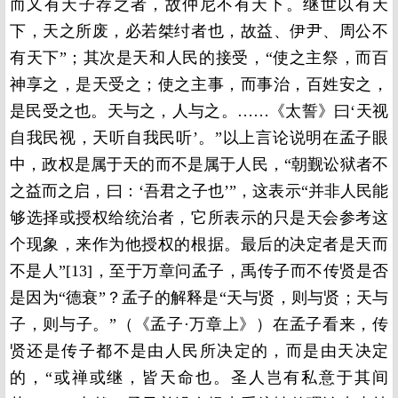
而又有天子荐之者，故仲尼不有天下。继世以有天
下，天之所废，必若桀纣者也，故益、伊尹、周公不
有天下”；其次是天和人民的接受，“使之主祭，而百
神享之，是天受之；使之主事，而事治，百姓安之，
是民受之也。天与之，人与之。……《太誓》曰‘天视
自我民视，天听自我民听’。”以上言论说明在孟子眼
中，政权是属于天的而不是属于人民，“朝觐讼狱者不
之益而之启，曰：‘吾君之子也’”，这表示“并非人民能
够选择或授权给统治者，它所表示的只是天会参考这
个现象，来作为他授权的根据。最后的决定者是天而
不是人”[13]，至于万章问孟子，禹传子而不传贤是否
是因为“德衰”？孟子的解释是“天与贤，则与贤；天与
子，则与子。”（《孟子·万章上》）在孟子看来，传
贤还是传子都不是由人民所决定的，而是由天决定
的，“或禅或继，皆天命也。圣人岂有私意于其间