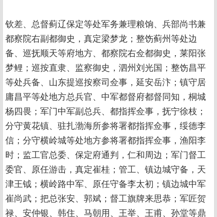
钦差、总督蓟辽保定等处军务兼理粮饷、兵部尚书兼
都察院右副都御史，真定梁梦龙；整饬蓟州等处边
备、巡抚顺天等府地方、都察院右佥都御史，莱阳张
梦鲤；巡按直隶、监察御史，泗州刘光国；整饬昌平
等处兵备、山东提巡按察司佥事，延安岳汴；镇守居
庸昌平等处地方总兵官、中军都督府都督同知，桐城
杨四畏；军门中军副总兵、都指挥佥事，抚宁徐枝；
分守黄花镇、驻扎渤海所参将署都指挥佥事，绥德李
信；分守横岭城等处地方参将署都指挥佥事，渔阳李
时；监工官总委、保定府通判，仁和周边；军门督工
委官、原任游击，真定崔桂；管工、镇边城守备，天
津王钺；横岭路中军、原任守备李太初；镇边城中军
崔尚武；把总张安、郭斌；督工旗牌来思恭；军匠贺
禄、安仲银、韩住、马朝用、王举、王甫、孙堂等鼎