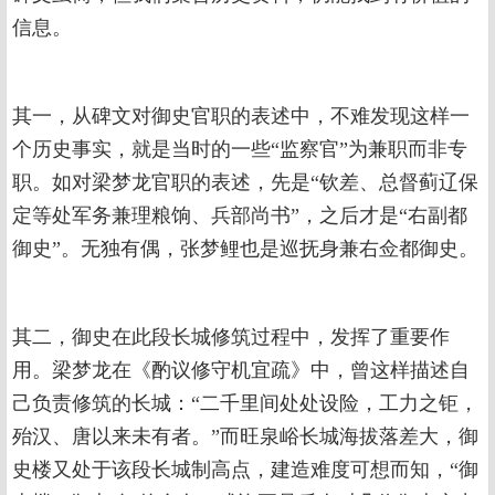
信息。
其一，从碑文对御史官职的表述中，不难发现这样一
个历史事实，就是当时的一些“监察官”为兼职而非专
职。如对梁梦龙官职的表述，先是“钦差、总督蓟辽保
定等处军务兼理粮饷、兵部尚书”，之后才是“右副都
御史”。无独有偶，张梦鲤也是巡抚身兼右佥都御史。
其二，御史在此段长城修筑过程中，发挥了重要作
用。梁梦龙在《酌议修守机宜疏》中，曾这样描述自
己负责修筑的长城：“二千里间处处设险，工力之钜，
殆汉、唐以来未有者。”而旺泉峪长城海拔落差大，御
史楼又处于该段长城制高点，建造难度可想而知，“御