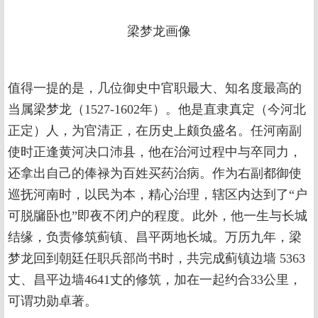
梁梦龙画像
值得一提的是，几位御史中官职最大、知名度最高的
当属梁梦龙（1527-1602年）。他是直隶真定（今河北
正定）人，为官清正，在历史上颇负盛名。任河南副
使时正逢黄河决口沛县，他在治河过程中与卒同力，
还拿出自己的俸禄为百姓买药治病。作为右副都御使
巡抚河南时，以民为本，精心治理，辖区内达到了“户
可脱牖卧也”即夜不闭户的程度。此外，他一生与长城
结缘，负责修筑蓟镇、昌平两地长城。万历九年，梁
梦龙回到朝廷任职兵部尚书时，共完成蓟镇边墙 5363
丈、昌平边墙4641丈的修筑，加在一起约合33公里，
可谓功勋卓著。