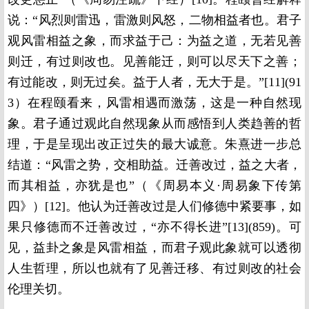
说：“风烈则雷迅，雷激则风怒，二物相益者也。君子
观风雷相益之象，而求益于己：为益之道，无若见善
则迁，有过则改也。见善能迁，则可以尽天下之善；
有过能改，则无过矣。益于人者，无大于是。”[11](91
3）在程颐看来，风雷相遇而激荡，这是一种自然现
象。君子通过观此自然现象从而感悟到人类趋善的哲
理，于是呈现出改正过失的最大诚意。朱熹进一步总
结道：“风雷之势，交相助益。迁善改过，益之大者，
而其相益，亦犹是也”（《周易本义·周易象下传第
四》）[12]。他认为迁善改过是人们修德中紧要事，如
果只修德而不迁善改过，“亦不得长进”[13](859)。可
见，益卦之象是风雷相益，而君子观此象就可以透彻
人生哲理，所以也就有了见善迁移、有过则改的社会
伦理关切。