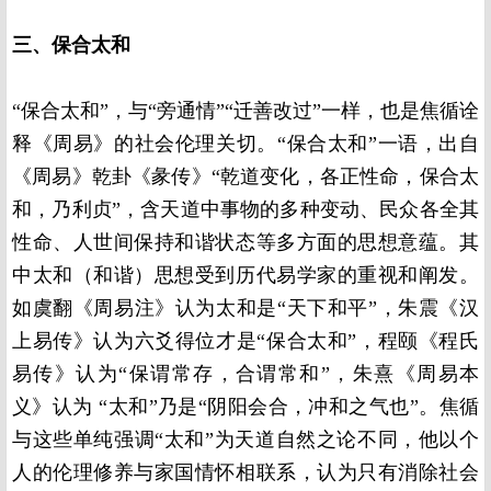
三、保合太和
“保合太和”，与“旁通情”“迁善改过”一样，也是焦循诠
释《周易》的社会伦理关切。“保合太和”一语，出自
《周易》乾卦《彖传》“乾道变化，各正性命，保合太
和，乃利贞”，含天道中事物的多种变动、民众各全其
性命、人世间保持和谐状态等多方面的思想意蕴。其
中太和（和谐）思想受到历代易学家的重视和阐发。
如虞翻《周易注》认为太和是“天下和平”，朱震《汉
上易传》认为六爻得位才是“保合太和”，程颐《程氏
易传》认为“保谓常存，合谓常和”，朱熹《周易本
义》认为 “太和”乃是“阴阳会合，冲和之气也”。焦循
与这些单纯强调“太和”为天道自然之论不同，他以个
人的伦理修养与家国情怀相联系，认为只有消除社会