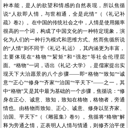
种本能，是人的欲望和情感的自然表现，所以焦循
说“人欲即人情，与世相通，全是此情”（《礼记补
疏》卷2）。在中国的传统社会之中，人情是使用频率
很高的一个词，构成了中国文化的一种特定现象，演
化为人们的一种行为模式和思维方式。然而焦循所说
的“人情”则不同于《礼记·礼运》，其内涵更为丰富，
主要体现在“格物”“絜矩”和“强恕”等社会伦理层
面。“格物”一词，语出《礼记·大学》，是儒家提出实
现天下大治愿景的八个步骤——即“格物”“致知”“诚
意”“正心”“修身”“齐家”“治国”“平天下”——之一，其
中“格物”又是其中最为基础的一个步骤，焦循说：“修
身在正心、诚意、致知，致知在格物，格物者，旁通
情也。由格物而致知、正心、诚意、修身以至齐家、
治国、平天下”（《雕菰集》卷9）。焦循将“格物”解
释为旁通之情，正表明人人情与情通，则修齐治平便