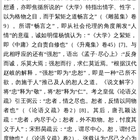
想通，亦即焦循所说的“《大学》特指出情字、性字，
以为格物之目，而于絜矩之道畅言之”（《雕菰集》卷
9）。所谓“畅言之”，即从社会伦理的角度阐发“人
情”的意蕴，诚如明儒杨慎认为：“《大学》之絜矩，
即《中庸》之自责自修也”（《升庵集》卷45）[7]。与
此相呼应的还有“强恕”，语出《孟子·尽心上》:“反身
而诚，乐莫大焉；强恕而行，求仁莫近焉。”根据汉代
赵岐的解释，“强恕”即为“忠恕”，即是一种“己所不
欲，勿施于人”推己及人的恕人之道。《说文解字》
将“忠”释为“敬”，将“恕”释为“仁”。考之皇侃《论语义
疏》引王弼云：“忠者，情之尽也。恕者，反情以同物
者也”（《论语义疏》卷2）[8]。其后，唐孔颖达
疏：“忠者，内尽于心；恕者，外不欺物。恕，忖度其
义于人”；宋邢昺疏云：“忠，谓尽中心。恕，谓忖己
度物也”（《论语义疏》卷2）。张载认为“尽己之心为