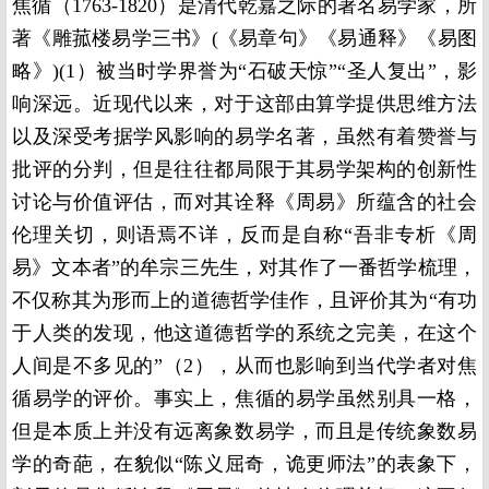
焦循（1763-1820）是清代乾嘉之际的著名易学家，所
著《雕菰楼易学三书》(《易章句》《易通释》《易图
略》)(1）被当时学界誉为“石破天惊”“圣人复出”，影
响深远。近现代以来，对于这部由算学提供思维方法
以及深受考据学风影响的易学名著，虽然有着赞誉与
批评的分判，但是往往都局限于其易学架构的创新性
讨论与价值评估，而对其诠释《周易》所蕴含的社会
伦理关切，则语焉不详，反而是自称“吾非专析《周
易》文本者”的牟宗三先生，对其作了一番哲学梳理，
不仅称其为形而上的道德哲学佳作，且评价其为“有功
于人类的发现，他这道德哲学的系统之完美，在这个
人间是不多见的”（2），从而也影响到当代学者对焦
循易学的评价。事实上，焦循的易学虽然别具一格，
但是本质上并没有远离象数易学，而且是传统象数易
学的奇葩，在貌似“陈义屈奇，诡更师法”的表象下，