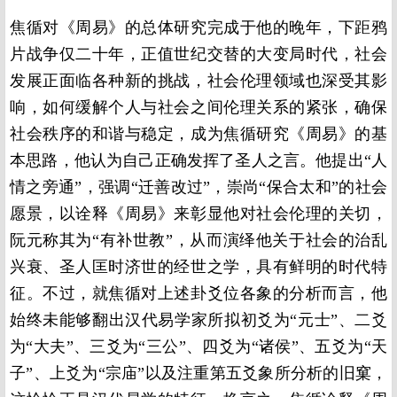
焦循对《周易》的总体研究完成于他的晚年，下距鸦
片战争仅二十年，正值世纪交替的大变局时代，社会
发展正面临各种新的挑战，社会伦理领域也深受其影
响，如何缓解个人与社会之间伦理关系的紧张，确保
社会秩序的和谐与稳定，成为焦循研究《周易》的基
本思路，他认为自己正确发挥了圣人之言。他提出“人
情之旁通”，强调“迁善改过”，崇尚“保合太和”的社会
愿景，以诠释《周易》来彰显他对社会伦理的关切，
阮元称其为“有补世教”，从而演绎他关于社会的治乱
兴衰、圣人匡时济世的经世之学，具有鲜明的时代特
征。不过，就焦循对上述卦爻位各象的分析而言，他
始终未能够翻出汉代易学家所拟初爻为“元士”、二爻
为“大夫”、三爻为“三公”、四爻为“诸侯”、五爻为“天
子”、上爻为“宗庙”以及注重第五爻象所分析的旧窠，