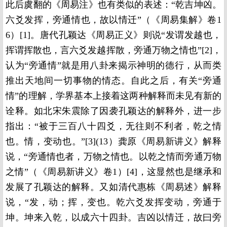
此后虞翻的《周易注》也有类似的表述：“乾吉坤凶。
六爻发挥，旁通情也，故以情迁”（《周易集解》卷1
6）[1]。唐代孔颖达《周易正义》则说“发谓发越也，
挥谓挥散也，言六爻发越挥散，旁通万物之情也”[2]，
认为“旁通情”就是用八卦来揭示神明的德行，从而类
推出天地间一切事物的情态。自此之后，有关“旁通
情”的理解，学界基本上接着这两种解释而未见有新的
诠释。如北宋朱震除了因袭孔颖达的解释外，进一步
指出：“被于三百八十四爻，无往则不利者，乾之情
也。情，变动也。”[3](13）龚原《周易新讲义》解释
说，“旁通情也者，万物之情也。以乾之情而旁通万物
之情”（《周易新讲义》卷1）[4]，这显然也是继承和
发展了孔颖达的解释。又如清代惠栋《周易述》解释
说，“发，动；挥，变也。乾六爻发挥变动，旁通于
坤。坤来入乾，以成六十四卦。吉凶以情迁，故曰旁