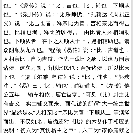
也。”《彖传》说：“比，吉也。比，辅也，下顺从
也。”《杂卦传》说：“比乐师忧。”孔颖达《周易正
义》说：“比吉也者，释亲比为善，言相亲比而得吉
也。比辅也者，释比所以得吉，由比者人来相辅助
也。下顺从者，在下之人顺从于上，是相辅助也。谓
众阴顺从九五也。”程颐《易传》说：“比，吉道也，
人相亲比，自为吉道。”“先王观比之象，以建万国亲
诸侯。建立万国，所以比民也；亲抚诸侯，所以比天
下也。”据《尔雅·释诂》说：“比，俌也。”郭璞
注：“《易》曰，‘比，辅也’，俌犹辅也。”《左传》僖
公五年：“辅车相依，唇亡齿寒。”可见《比》卦之比
有吉义，实由辅义而来。而焦循的所谓“大一统之世
界”显然是从“人相亲比”“亲比为善”“下顺从上”等演绎
而出。不仅如此，焦循还对《比》的六爻作了相应的
说明：初六为“真忱格主之臣”，六二为“家修庭献之