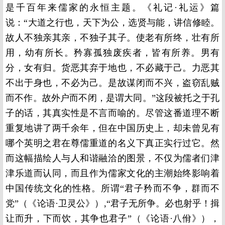
是千百年来儒家的永恒主题。《礼记·礼运》篇
说：“大道之行也，天下为公，选贤与能，讲信修睦。
故人不独亲其亲，不独子其子。使老有所终，壮有所
用，幼有所长。矜寡孤独废疾者，皆有所养。男有
分，女有归。货恶其弃于地也，不必藏于己。力恶其
不出于身也，不必为己。是故谋闭而不兴，盗窃乱贼
而不作。故外户而不闭，是谓大同。”这段被托之于孔
子的话，其真实性是不言而喻的。尽管这番道理不断
重复地讲了两千余年，但在中国历史上，却未曾见有
哪个英明之君在尊儒重道的名义下真正实行过它。然
而这幅描绘人与人和谐融洽的图景，不仅为儒者们津
津乐道而认同，而且作为儒家文化的主潮始终影响着
中国传统文化的性格。所谓“君子矜而不争，群而不
党”（《论语·卫灵公》）,“君子无所争。必也射乎！揖
让而升，下而饮，其争也君子”（《论语·八佾》），