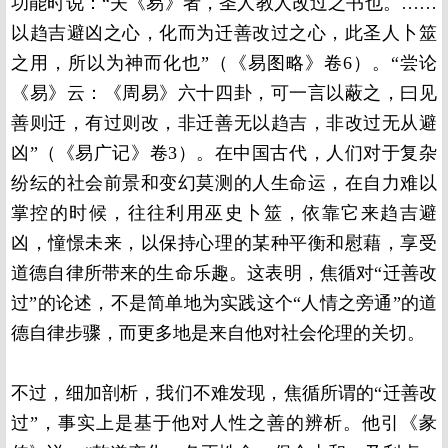
功能时说：“夫《易》者，圣人教人改过之书也。……
以趋吉避凶之心，化而为迁善改过之心，此圣人卜筮
之用，所以为神而化也”（《易图略》卷6）。“尝论
《易》云：《周易》六十四卦，可一言以蔽之，曰见
善则迁，有过则改，非迁善无以趋吉，非改过无从避
凶”（《易广记》卷3）。在中国古代，人们对于复杂
纷纭的社会前景和变幻莫测的人生命运，在自力难以
掌控的时候，往往利用巫史卜筮，依靠它来趋吉避
凶，憧憬未来，以保持心理的某种平衡和慰藉，享受
道德自律所带来的生命乐趣。这表明，焦循对“迁善改
过”的论述，不是简单地为实践这个“人情之旁通”的道
德自律步骤，而更多地是来自他对社会伦理的关切。
不过，细加剖析，我们不难发现，焦循所谓的“迁善改
过”，事实上是基于他对人性之善的辨析。他引《彖