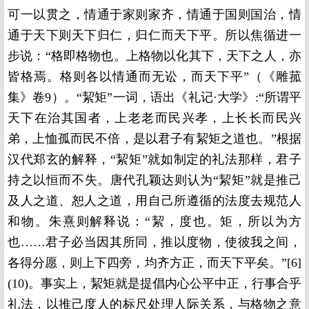
可一以贯之，情通于家则家齐，情通于国则国治，情
通于天下则天下归仁，归仁而天下平。所以焦循进一
步说：“格即格物也。上格物以化其下，天下之人，亦
皆格焉。格则各以情通而无讼，而天下平”（《雕菰
集》卷9）。“絜矩”一词，语出《礼记·大学》:“所谓平
天下在治其国者，上老老而民兴孝，上长长而民兴
弟，上恤孤而民不倍，是以君子有絜矩之道也。”根据
汉代郑玄的解释，“絜矩”就如制定的礼法那样，君子
持之以恒而不失。唐代孔颖达则认为“絜矩”就是推己
及人之道、恕人之道，用自己所遵循的法度去规范人
和物。朱熹则解释说：“絜，度也。矩，所以为方
也……君子必当因其所同，推以度物，使彼我之间，
各得分愿，则上下四旁，均齐方正，而天下平矣。”[6]
(10)。事实上，絜矩就是提倡内心公平中正，行事合乎
礼法，以推己度人的标尺处理人际关系，与格物之意