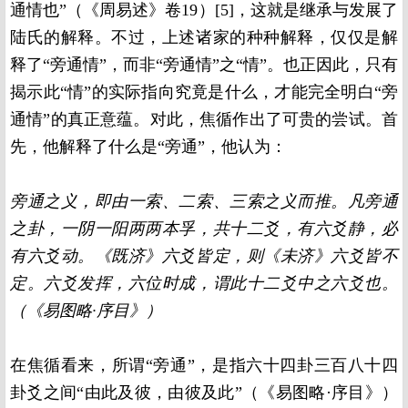
通情也”（《周易述》卷19）[5]，这就是继承与发展了
陆氏的解释。不过，上述诸家的种种解释，仅仅是解
释了“旁通情”，而非“旁通情”之“情”。也正因此，只有
揭示此“情”的实际指向究竟是什么，才能完全明白“旁
通情”的真正意蕴。对此，焦循作出了可贵的尝试。首
先，他解释了什么是“旁通”，他认为：
旁通之义，即由一索、二索、三索之义而推。凡旁通
之卦，一阴一阳两两本孚，共十二爻，有六爻静，必
有六爻动。《既济》六爻皆定，则《未济》六爻皆不
定。六爻发挥，六位时成，谓此十二爻中之六爻也。
（《易图略·序目》）
在焦循看来，所谓“旁通”，是指六十四卦三百八十四
卦爻之间“由此及彼，由彼及此”（《易图略·序目》）