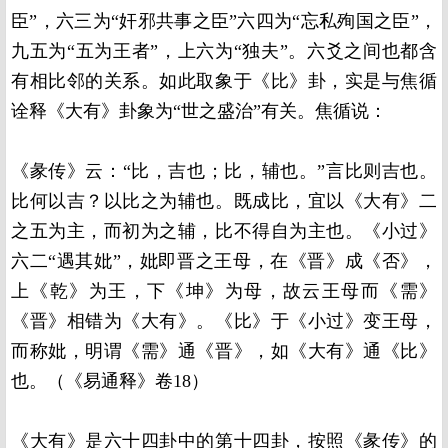
臣”，六三为“奸邪共事之臣”六四为“忘私殉国之臣”，
九五为“五为王者”，上六为“独夫”。六爻之间也都含
有相比邻的关系。如此取象于《比》卦，实是与焦循
诠释《大有》卦象为“世之盛治”有关。焦循说：
《彖传》云：“比，吉也；比，辅也。”言比则吉也。
比何以吉？以比之为辅也。既成比，宜以《大有》二
之五为主，而初为之辅，比不得自为主也。《小过》
六二“遇其妣”，妣即晋之王母，在《晋》成《否》，
上《乾》为王，下《坤》为母，故云王母而《需》
《晋》相错为《大有》。《比》于《小过》变王母，
而称妣，明谓《需》通《晋》，如《大有》通《比》
也。（《易通释》卷18）
《大有》是六十四卦中的第十四卦，按照《彖传》的