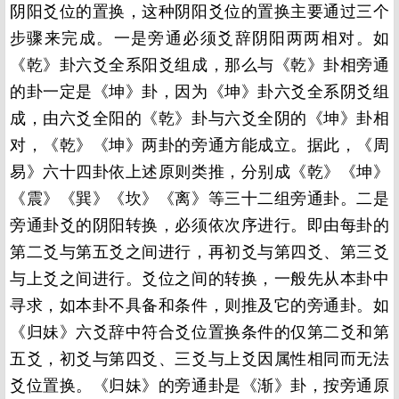
阴阳爻位的置换，这种阴阳爻位的置换主要通过三个
步骤来完成。一是旁通必须爻辞阴阳两两相对。如
《乾》卦六爻全系阳爻组成，那么与《乾》卦相旁通
的卦一定是《坤》卦，因为《坤》卦六爻全系阴爻组
成，由六爻全阳的《乾》卦与六爻全阴的《坤》卦相
对，《乾》《坤》两卦的旁通方能成立。据此，《周
易》六十四卦依上述原则类推，分别成《乾》《坤》
《震》《巽》《坎》《离》等三十二组旁通卦。二是
旁通卦爻的阴阳转换，必须依次序进行。即由每卦的
第二爻与第五爻之间进行，再初爻与第四爻、第三爻
与上爻之间进行。爻位之间的转换，一般先从本卦中
寻求，如本卦不具备和条件，则推及它的旁通卦。如
《归妹》六爻辞中符合爻位置换条件的仅第二爻和第
五爻，初爻与第四爻、三爻与上爻因属性相同而无法
爻位置换。《归妹》的旁通卦是《渐》卦，按旁通原