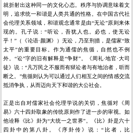
就折射出这种同一的文化心态。秩序与协调意味着文
明，追求统一和谐是人类共通的性格。在中国古代社
会伦理关系领域，和谐观念通常是由“无讼”原则来体
现的。孔子说：“听讼，吾犹人也。必也，使无讼
乎！”（《论语·颜渊》）无讼，乃至刑措，是儒家“致
太平”的重要目标。作为通儒的焦循，自然也不例
外。“讼”字的旧有解释是“争财”。《周礼·地官·大司
徒》说：“凡万民之不服而有狱讼者与有地治者，听而
断之。”焦循则认为可以通过人们相互之间的情感交流
抵消争执，从而迈向天下和谐的大公社会。
正是出自对儒家社会伦理学说的关切，焦循对《周
易》六十四卦取象的传统原则作了进一步的审视。如
他诠释《比》卦为“大统一之世界”。《比》卦是六十
四卦中的第八卦。《序卦传》说：“比者，比