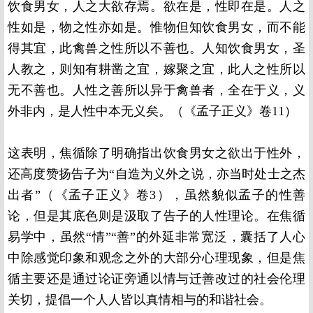
饮食男女，人之大欲存焉。欲在是，性即在是。人之
性如是，物之性亦如是。惟物但知饮食男女，而不能
得其宜，此禽兽之性所以不善也。人知饮食男女，圣
人教之，则知有耕凿之宜，嫁聚之宜，此人之性所以
无不善也。人性之善所以异于禽兽者，全在于义，义
外非内，是人性中本无义矣。（《孟子正义》卷11）
这表明，焦循除了明确指出饮食男女之欲出于性外，
还高度赞扬告子为“自造为义外之说，亦当时处士之杰
出者”（《孟子正义》卷3），虽然貌似孟子的性善
论，但是其底色则是汲取了告子的人性理论。在焦循
易学中，虽然“情”“善”的外延非常宽泛，囊括了人心
中除感觉印象和观念之外的大部分心理现象，但是焦
循主要还是通过论证旁通以情与迁善改过的社会伦理
关切，提倡一个人人皆以真情相与的和谐社会。