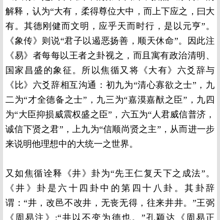
解释，认为“大有，柔得尊位大中，而上下应之，曰大
有。其德刚健而文明，应乎天而时行，是以元亨”。
《象传》则说“君子以遏恶扬善，顺天休命”。因此注
《易》者每每以王者之卦视之，而且寓有政治清明、
国家昌盛的象征。所以焦循又将《大有》六爻辞与
《比》六爻辞相互沟通：初九为“清心寡欲之士”，九
二为“才全德备之士”，九三为“嘉漠嘉猷之臣”，九四
为“大臣抑损威震权盛之臣”，六五为“人君威信普济，
诚信下贤之君”，上九为“信顺尚贤之主”，从而进一步
来说明他理想中的大统一之世界。
又如焦循诠释《井》卦为“先王仁复天下之成法”。
《井》卦是六十四卦中的第四十八卦。其卦辞
谓：“井，改邑不改井，无丧无得，往来井井。”王弼
《周易注》:“井以不变为德也。”孔颖达《周易正