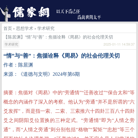
首页
›
思想学术
›
学术研究
【陈居渊】“情”与“善”：焦循诠释《周易》的社会伦理关切
学术研究
2025-01-11 14:59:37
“情”与“善”
：焦循诠释《周易》的社会伦理关切
作者：陈居渊
来源：《道德与文明》2024年第6期
摘要：焦循对《周易》中的“旁通情”“迁善改过”“保合太和”等
概念的内涵作了深入的考察。他认为“旁通”并不是所谓的“六
爻发挥”，而是指一索、二索、三索推六十四卦三百八十四卦
爻之间阴阳爻位置换的三种定式。“旁通情”即为“人情之旁
通”，而“人情之旁通”则分别包括“格物”“絜矩”“忠恕”等三个