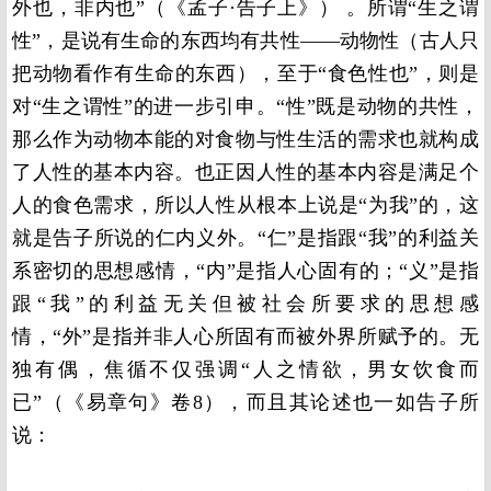
外也，非内也”（《孟子·告子上》） 。所谓“生之谓
性”，是说有生命的东西均有共性——动物性（古人只
把动物看作有生命的东西），至于“食色性也”，则是
对“生之谓性”的进一步引申。“性”既是动物的共性，
那么作为动物本能的对食物与性生活的需求也就构成
了人性的基本内容。也正因人性的基本内容是满足个
人的食色需求，所以人性从根本上说是“为我”的，这
就是告子所说的仁内义外。“仁”是指跟“我”的利益关
系密切的思想感情，“内”是指人心固有的；“义”是指
跟“我”的利益无关但被社会所要求的思想感
情，“外”是指并非人心所固有而被外界所赋予的。无
独有偶，焦循不仅强调“人之情欲，男女饮食而
已”（《易章句》卷8），而且其论述也一如告子所
说：