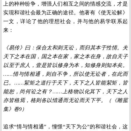
上的种种纷争，增强人们相互之间的情感交流，才是
实现和谐社会最为正确的途径。他著有《使无讼解》
一文，详论了他的理想社会，并与他的易学联系起
来：
《易传》曰：保合太和则无讼，而归其本于性情。夫
天下之本在国，国之本在家，家之本在身，故自天子
以至于庶人，壹是皆以修身为本，知修身则知本矣。
……情与情相通，则自不争，所以使无讼者，在此而
已。……絜矩之道行于天下，天下之人皆能絜矩，皆
能恕，尚何讼之有？……上格物以化其下，天下之人
亦皆格焉，格则各以情通而无讼而天下平。（《雕菰
集》卷9）
追求“情与情相通”，憧憬“天下为公”的和谐社会，这