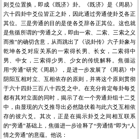
则爻位置换，即成《既济》卦。《既济》是《周易》
六十四卦中爻位皆正之卦，因此通过旁通使卦爻各正
其位。三是旁通的目的是使各爻辞各正其位。这也就
是焦循所谓的“旁通之义，即由一索、二索、三索之义
而推”的确切含意，从而跳出了《说卦传》六子卦象与
乾坤各爻对应关系的一索得长男、长女，二索得中
男、中女，三索得少男、少女的传统解释。焦循运
用“旁通”研究《周易》，是进一步发展了《周易》中
阴阳互相对立、互相依存的原则，并将这个原则贯彻
于六十四卦三百八十四爻之中。在充分肯定每卦每爻
都有其对立面的同时，揭示了在一个旁通卦组十二爻
中，由显现的六爻推导出必然隐伏着与此六爻互相依
存的彼六爻。其次，正是在揭示卦爻之间相互联系
的“旁通”基础上，焦循进一步诠释了“旁通情”即为“人
情之旁通”的意蕴。他说：