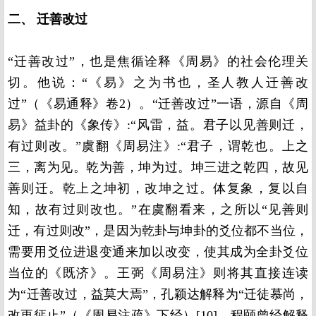
二、 迁善改过
“迁善改过”，也是焦循诠释《周易》的社会伦理关
切。他说：“《易》之为书也，圣人教人迁善改
过”（《易通释》卷2）。“迁善改过”一语，源自《周
易》益卦的《象传》:“风雷，益。君子以见善则迁，
有过则改。”虞翻《周易注》:“君子，谓乾也。上之
三，离为见。乾为善，坤为过。坤三进之乾四，故见
善则迁。乾上之坤初，改坤之过。体复象，复以自
知，故有过则改也。”在虞翻看来，之所以“见善则
迁，有过则改”，是因为乾卦与坤卦的爻位都不当位，
需要用爻位进退变通来加以改变，使其成为全卦爻位
当位的《既济》。王弼《周易注》则将其直接连读
为“迁善改过，益莫大焉”，孔颖达解释为“迁徒慕尚，
改更惩止”（《周易注疏》下经）[10]。程颐曾经解释