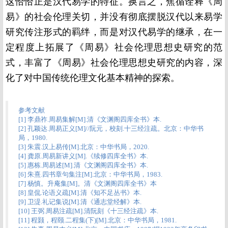
这恰恰正是汉代易学的特征。换言之，焦循诠释《周
易》的社会伦理关切，并没有彻底摆脱汉代以来易学
研究传注形式的羁绊，而是对汉代易学的继承，在一
定程度上拓展了《周易》社会伦理思想史研究的范
式，丰富了《周易》社会伦理思想史研究的内容，深
化了对中国传统伦理文化基本精神的探索。
参考文献
[1] 李鼎祚.周易集解[M].清《文渊阁四库全书》本.
[2] 孔颖达.周易正义[M]//阮元，校刻.十三经注疏。北京：中华书
局，1980.
[3] 朱震.汉上易传[M].北京：中华书局，2020.
[4] 龚原.周易新讲义[M].《续修四库全书》本.
[5] 惠栋.周易述[M].清《文渊阁四库全书》本.
[6] 朱熹.四书章句集注[M].北京：中华书局，1983.
[7] 杨慎。升庵集[M]。清《文渊阁四库全书》本
[8] 皇侃.论语义疏[M].清《知不足丛书》本.
[9] 卫湜.礼记集说[M].清《通志堂经解》本.
[10] 王弼.周易注疏[M].清阮刻《十三经注疏》本.
[11] 程颢，程颐.二程集(下)[M].北京：中华书局，1981.