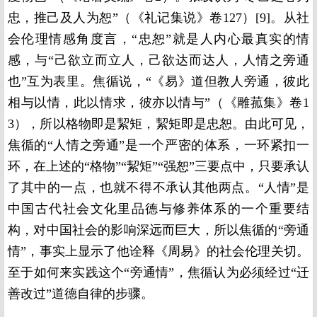
忠，推己及人为恕”（《礼记集说》卷127）[9]。从社
会伦理情感角度言，“忠恕”就是人内心最真实的情
感，与“己欲立而立人，己欲达而达人，人情之旁通
也”互为表里。焦循说，“《易》道但教人旁通，彼此
相与以情，此以情求，彼亦以情与”（《雕菰集》卷1
3），所以格物即是絜矩，絜矩即是忠恕。由此可见，
焦循的“人情之旁通”是一个严密的体系，一环紧扣一
环，在上述的“格物”“絜矩”“强恕”三要点中，只要承认
了其中的一点，也就不得不承认其他两点。“人情”是
中国古代社会文化里品德与修养体系的一个重要结
构，对中国社会的影响深远而巨大，所以焦循的“旁通
情”，事实上显示了他诠释《周易》的社会伦理关切。
至于如何来实践这个“旁通情”，焦循认为必须经过“迁
善改过”道德自律的步骤。