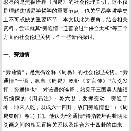
彰显的是焦循诠释《周易》的社会伦理关切，这不仅
是理解焦循易学哲学的重要节点，也关乎易学哲学史
上不可或缺的重要环节。本文以此为视角，结合相关
资料，尝试就其“旁通情”“迁善改过”“保合太和”等三个
方面的社会伦理关切，作一些新的探讨。
一、旁通情
“旁通情”，是焦循诠释《周易》的社会伦理关切。“旁
通情”一语，源自《周易》乾卦《文言传》“六爻发
挥，旁通情也”。对该语的诠释，始见于三国吴人陆绩
所编撰的《周易注》:“乾六爻，发挥变动，旁通于
坤，坤来入乾，以成六十四卦，故曰旁通情也”（《周
易集解》卷1）[1]。他认为“旁通情”特指乾坤两卦阴阳
爻画之间的相互置换关系以及组合六十四卦的由来。