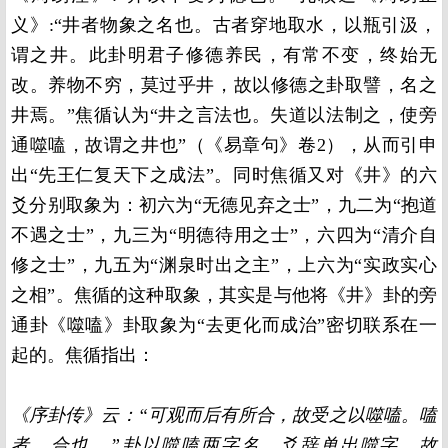
义》:“井者物象之名也。古者穿地取水，以瓶引汲，
谓之井。此卦明君子修德养民，有常不变，终始无
改。养物不穷，莫过乎井，故以修德之卦取譬，名之
井焉。”焦循认为“井之言法也。失道以法制之，使旁
通噬嗑，故谓之井也”（《易章句》卷2），从而引申
出“先王仁复天下之成法”。同时焦循又对《井》的六
爻分别取象为：初六为“无德见弃之士”，九二为“抱道
不遇之士”，九三为“明德待用之士”，六四为“清介自
修之士”，九五为“渊泉时出之主”，上六为“实政实心
之相”。焦循的这种取象，其实是与他将《井》卦的旁
通卦《噬嗑》卦取象为“去更化而成治”密切联系在一
起的。焦循指出：
《序卦传》云：“可观而后有所合，故受之以噬嗑。嗑
者，合也。”卦以噬嗑两字名，爻辞单出噬字，故