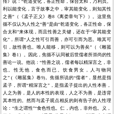
传》说：“乾道变化，各正性命，保合太和，乃利贞。
利以能变化，言于故事之中，审其能变化，则知其性
之善”（《孟子正义》卷8《离娄章句下》）。这里焦
循不仅认为人性之“善”是由“乾道变化，各正性命，保
合太和”来体现，而且性善之关键，还在于“审其能变
化”，所谓“人之性可引而善，亦可引而为恶。唯其可
引，故性善也。唯人能移，则可以为善矣”（《雕菰
集》卷1）。因此，焦循不认同被后世儒者所崇尚的性
善论一说。他说：“性善之说，儒者每以精深言之，非
也。性无他，食色而已。饮食男女，人与物同
之” (《雕菰集》卷9)。焦循所说的“儒者”，显然是指
孟子，所谓“精深言之”，是指孟子提出的人性本善，
人之为善，是人的本性的表现，人之不为善，是违背
其本性的。然而与孟子观点相反的则有告子的人性理
论：“生之谓性”“食色性也。仁，内也，非外也。义，