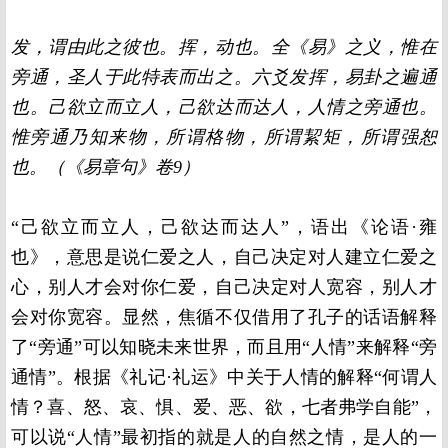
发，谓由此之彼也。挥，动也。全《易》之义，惟在
旁通，圣人于此特表而出之。六爻发挥，易卦之遍通
也。己欲立而立人，己欲达而达人，人情之旁通也。
惟旁通乃知来物，所谓格物，所谓絜矩，所谓强恕
也。（《易章句》卷9）
“己欲立而立人，己欲达而达人”，语出《论语·雍
也》，意思是说仁爱之人，自己决定对人建立仁爱之
心，别人才会对你仁爱，自己决定对人宽容，别人才
会对你宽容。显然，焦循不仅借用了孔子的话语解释
了“旁通”可以知晓未来世界，而且用“人情”来解释“旁
通情”。根据《礼记·礼运》中关于人情的解释“何谓人
情？喜、怒、哀、惧、爱、恶、欲，七者弗学自能”，
可以说“人情”最初指的就是人的自然之情，是人的一