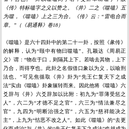
《传》特标嗑字之义以赞之。《井》二之《噬嗑》五
为噬，《噬嗑》上之三为合。《传》云：“雷电合而
章。”（《易通释》卷18）
《噬嗑》是六十四卦中的第二十一卦，按照《彖传》
的解释，认为“颐中有物曰噬嗑”。孔颖达《周易正
义》谓：“物在于口，则隔其上下。若啮去其物，上下
乃合，而得亨也。此卦之名假借口象以为义，以喻刑
法也。”可见焦循取《井》卦为“先王仁复天下之成
法”实由《噬嗑》卦象辗转而来。因此他将《噬嗑》六
爻辞与《井》六爻辞加以比附：初九为“罪薄受惩之
人”，六二为“才德不足之官”，六三为“情法兼尽之
官”，九四为“明断治强之官”，六五为“慈祥能决之
主”，上九为“怙恶不改之人”。如此《噬嗑》的“去更
化而成治”与《井》的“先王仁复天下之成法”也就成为