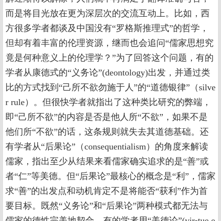
而是将目光放在更为深层次的交流互动上。比如，西
方很多学者都谈及中国没有“罗格斯推理式”的哲学，
但却有着丰富的伦理资源，继而也会追问“儒家思想究
竟是何种意义上的伦理学？”为了回答这个问题，有的
学者从康德式的“义务论”(deontology)出发，并通过类
比的方式找到“己所不欲勿施于人”的“道德银律”（silve
r rule）。但很快学者就指出了这种类比研究的弊端，
即“己所不欲”的内容是否是他人所“不欲”，如果不是
他们所“不欲”的话，这条规则就失去其道德基础。还
有学者从“后果论”（consequentialism）的角度来解读
儒家，指出至少从结果来看儒家确实追求的是“善”或
者“仁”等美德。但“后果论”最核心的概念是“利”，儒家
求“善”的出发点和动机肯定不是将能否“获利”作为首
要目标。既然“义务论”和“后果论”两种模式都无法与
儒家的德性完美地契合，有的学者用“美德论”(vir⁃tue e