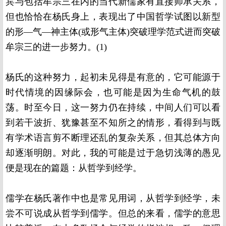
宾与包括牟宗三在内的当代新儒家有直接师承关系，
但也恰恰在杨氏身上，表现出了中国哲学试图以新型
的形—气—神主体
(
或形气主体
)
突破理学范式进而突破
牟宗三的进一步努力。
(1)
杨氏的这种努力，起初未见得是有意的，它可能源于
时代情境的因缘际会，也可能是因为生命气机的鼓
荡。时至今日，这一努力仍在持续，中间人们可以看
到若干波折、犹豫甚至不知所之的情形，看得到与既
有学术语言剪不断理还乱的复杂关系，但其总体方向
却逐渐明朗。对此，我的可能是过于急切浅薄的愚见
便是现在的篇题：从哲学到经学。
儒学在杨氏著作中也是常见用词，从哲学到经学，未
尝不可说成从哲学到儒学。但总的来看，儒学的意思