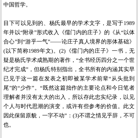
中国哲学。
目下可以见到的、杨氏最早的学术文字，是写于
1989
年并以“附录”形式收入《儒门内的庄子》的《从“以体
合心”到“游乎一气”——论庄子真人境界的形体基础》
(
以下简称
1989
年文
)
。
(2)
《儒门内的庄子》一书，无
疑是杨氏学术成熟期的著作，“全书经历四分之一个世
纪才完成”，但杨氏特别指出，全书所有的内涵其实早
已见于这一篇在发表之初即被某学术前辈“从头批到
尾”的“少作”。“既然这篇拙作的主要论点和今日笔者
理解者并没有太大的出入，所以存此忠实纪录，以见
个人与时代思潮的演变，或许有些参考的价值。此文
因此保留原貌，一字不动”：
(3)
不谓之情见乎辞，不可
也。