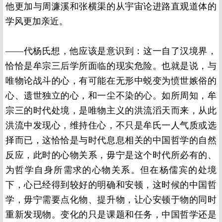
他更加与周濂溪和张横渠的从宇宙论进路直观道体的
学风更加亲近。
——代杨氏想，他应该是意识到：这一自了汉境界，
恰恰是牟宗三后学所面临的现实危险。也就是说，与
唯物论战斗的心，有可能在无形中蜕变为愤世嫉俗的
心、遗世独立的心，和一尘不染的心。如所周知，牟
宗三的时代处境，是唯物主义的洪流滔天而来，从此
洪流中发现心，维持住心，不只是牟氏一人气质或选
择而已，这恰恰是与时代息息相关的中国哲学的自然
反应，此时的心物关系，毋宁是这个时代所必有的、
为哲学自身所需求的心物关系。但在杨儒宾的处境
下，心已经得到较好的明确和安顿，这时候的中国哲
学，毋宁需要点化物、提升物，让心安顿于物的同时
重新发现物。变化的只是课题和任务，中国哲学还是