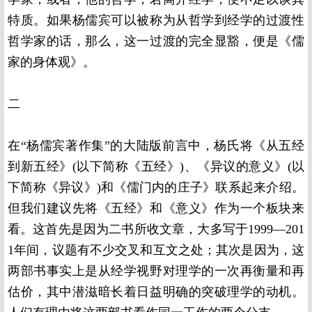
特质。如果杨儒宾可以被称为从哲学到经学的过渡性
哲学家的话，那么，这一过渡的完全显豁，便是《儒
家的身体观》。
二
在“杨儒宾著作集”的大陆版前言中，杨氏将《从五经
到新五经》
(
以下简称《五经》
)
、《异议的意义》
(
以
下简称《异议》
)
和《儒门内的庄子》联系起来介绍。
但我们建议先将《五经》和《意义》作为一个板块来
看。这首先是因为二书所收文章，大多写于
1999
—
201
1
年间，议题有不少交叉和互文之处；其次是因为，这
两部书事实上是从经学视野对理学的一次再衡量和再
估价，其中潜滋暗长着日益明确的突破理学的动机。