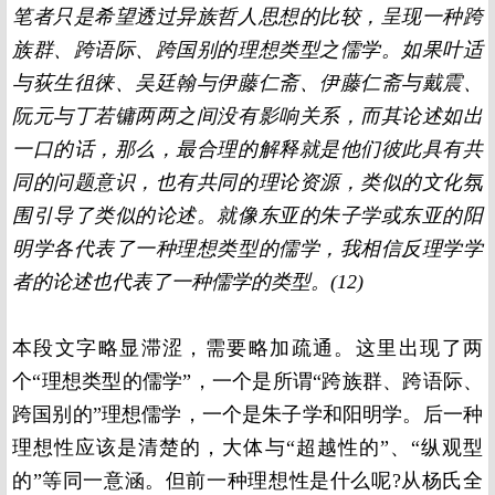
笔者只是希望透过异族哲人思想的比较，呈现一种跨
族群、跨语际、跨国别的理想类型之儒学。如果叶适
与荻生徂徕、吴廷翰与伊藤仁斋、伊藤仁斋与戴震、
阮元与丁若镛两两之间没有影响关系，而其论述如出
一口的话，那么，最合理的解释就是他们彼此具有共
同的问题意识，也有共同的理论资源，类似的文化氛
围引导了类似的论述。就像东亚的朱子学或东亚的阳
明学各代表了一种理想类型的儒学，我相信反理学学
者的论述也代表了一种儒学的类型。
(12)
本段文字略显滞涩，需要略加疏通。这里出现了两
个“理想类型的儒学”，一个是所谓“跨族群、跨语际、
跨国别的”理想儒学，一个是朱子学和阳明学。后一种
理想性应该是清楚的，大体与“超越性的”、“纵观型
的”等同一意涵。但前一种理想性是什么呢
?
从杨氏全