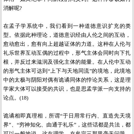
消解呢
?
在孟子学系统中，我们看到一种道德意识扩充的类
型。依据此种理论，道德意识经由人伦之间的互动，
愈动愈出，愈有向上超越证体的力道。这种在人伦与
礼乐世界互动互偶的过程中，形气主体会同时向下扎
根，并反过来滋润及强化主体的能量。在人伦中互动
的形气主体可达到“上下与天地同流”的境地，此境地
中的太极与阴阳对偶有诡谲同体的悖论关系，这是理
学家大体可以接受的共识，也是思孟学派一向支持的
论点。
(18)
诡谲相即真理相，所谓“于日用常行内、直造先天境
界”、“穷神知化、由通于礼乐”，这些话都是共法，都
可以一般地说，这在理学、在牟宗三那里毫无问题，