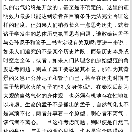
氏的语气始终是开放的，甚至是不确定的。这里的证
明效力最多只能达到读者在目前条件无法完全否证这
样的程度。但如果人们稍微长久一点思考历史，就着
诸子学发生的总体历史氛围思考问题，谁敢确认孟子
与公孙尼子和管子二书肯定没有关系呢
?
更进一步说：
如果人们追究的不是某个历史片段，而是历史本身或
时空之全体，或者，如果人们从理念的原始型范的角
度思考问题，则孟子真正要彰显其本意，那作为其背
景的又岂止公孙尼子和管子而已，甚至在历史时期与
孟子势同水火的荀子的“礼义身体观”、在秦汉后蔚为
大观的自然气化的身体观，也必须有机地存在性地加
以考虑。生命的孟子不是孤出的孟子，自然气化也不
是冥顽不化，两者分享着一个原型，明心者不离气，
谈气者不离心。一旦这样考虑问题，则即便是自然气
化的身体，与孟子的明心见性，也不是完全隔膜的。