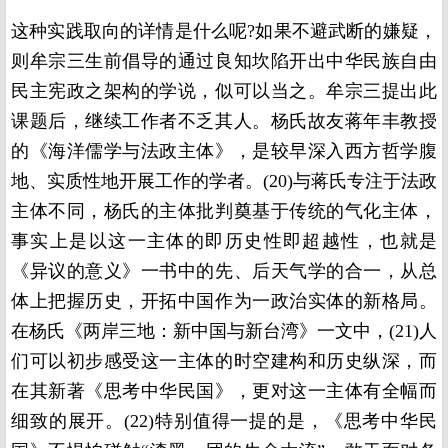
这种实践取向的详情是什么呢
?
如果不避武断的嫌疑，
则牟宗三生前倡导的通过良知坎陷开出中华民族自由
民主宪政之架构的学说，似可以当之。牟宗三提出此
课题后，继续工作者不乏其人。杨氏故友蒋年丰教授
的《海洋儒学与法政主体》，是较早深入西方哲学腹
地、实质性地开展工作的学者。
(20)
与蒋氏专注于法政
主体不同，杨氏的主体批判奠基于传统的气化主体，
事实上是以这一主体的即历史性即超越性，也就是
《异议的意义》一书中的先、后天气学的合一，从总
体上把握历史，开拓中国作为一政治实体的新格局。
在杨氏《两岸三地：新中国与新台湾》一文中，
(21)
人
们可以初步感受这一主体的时空建构和历史纵深，而
在其新著《思考中华民国》，更对这一主体有全幅而
细致的展开。
(22)
特别值得一提的是，《思考中华民