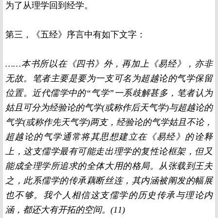
为了从理学回到经学。
第三，《五经》序言中有如下文字：
……本书所以在《四书》外，再加上《易经》，亦非
无故。笔者主要是要为一支可名为超越论的气学保留
位置。近代儒学中的“气学”一系歧解甚多，笔者认为
姑且可分为经验论的气学
(
或称作后天气学
)
与超越论的
气学
(
或称作先天气学
)
两支，经验论的气学姑且不论，
超越论的气学通常将其思想建立在《易经》的诠释
上，这支儒学最有可能走出理学的复性论框架，但又
能成全理学所追求的全体大用的格局。从张载到王夫
之，此系儒学的传承藕断丝连，其内涵被阐发的幅展
也不够。我个人相信这支儒学的历史传承与理论内
涵，都还大有开拓的空间。
(11)