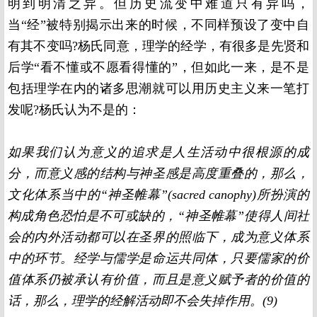
明到明清之异。但历史流变中难道只有异吗，
当“经”被特别揭示出来的时候，不同样预设了变中自
有其不变吗
?
杨氏同意，理学的经学，有很多是先贤和
后学“看不懂或不愿看得懂的”，但如此一来，是不是
包括理学在内的诸多思潮就可以用历史主义来一笔打
发呢
?
杨氏认为不是的：
如果我们认为意义的追求是人生活动中很根源的成
分，而意义感的结构与神圣感是高度重叠的，那么，
文化体系当中的“神圣帷幕”
(sacred canophy)
所扮演的
构成角色恐怕是不可或缺的，“神圣帷幕”使得人间社
会的内外活动都可以在圣界的照临下，成为意义体系
中的环节。经学与儒学是命运共同体，只要儒家的价
值体系仍被承认有价值，而且是意义赋予者的价值的
话，那么，理学的经解活动即不会失掉作用。
(9)