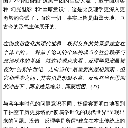
国》不惧怕碰触“漆黑一团的生命大流”，敢于面对各
种“幻光魅影”和“幽暗意识”，这是比反理学更深入更
勇毅的尝试了，而这一切，事实上皆是由盈天地、亘
古今的形气主体展开的。
在彻底俗世化的现代世界，权利义务的关系是建立在
个体上的，一种原子论式的个体构成当今社会秩序与
政治秩序的基础。就这种观点来看，反理学思潮虽被
视为“告别中世纪、走向当代”最重要的思想因素，但
它和理学之间，其实仍是形影不离。反而在当代思潮
的冲击下，两者难兄难弟，同蒙艰困。
(23)
与蒋年丰时代的问题意识不同，杨儒宾更明白地看到
了抽空了历史脉络的“彻底俗世化的现代世界”呈现出
来的问题。没错，反理学是所谓“建立在本土传统上的