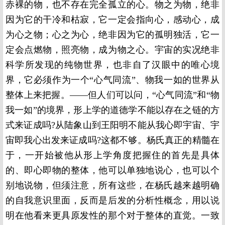
赤裸的物，也不存在完全孤立的心。物之为物，绝非
因为它的干冷和枯寂，它一定会指向心，感动心，成
为心之物；心之为心，绝非因为它的孤明独活，它一
定会点燃物，照亮物，成为物之心。宇宙的实况绝非
科学所发现的纯物世界，也非自了汉眼中的唯心境
界，它必须作为一个“心气同流”、物我一如的世界从
整体上来把握。——但人们可以问，“心气同流”和“物
我一如”的境界，形上学的道德学不能以存在之链的方
式来证成吗
?
从陆象山到王阳明不能从我心即宇宙、宇
宙即我心出发来证成吗
?
这都不够。杨氏真正的精髓在
于，一开始被他从形上学角度把握住的首先是具体
的、即心即物的整体，他可以单独地说心，也可以个
别地说物，但须注意，所有这些，在杨氏越来越明确
的自我意识里面，反而是后发的分析性概念，用以说
明在他看来更具原发性的那个对于整体的直觉。一致