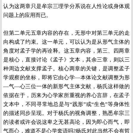
认为这两章只是牟宗三理学分系说在人性论或身体观
问题上的应用而已。
但第二单元五章内容的存在，无形中对第三单元的走
向构成了约束。这一单元，可以认为是从形气主体的
角度对孟子学的再诠释。这五章内容，第三、四两章
是核心，直接讨论《孟子》文本，其余三章，则以三
种周边文献支撑孟子。核心两章的关键，是调整孟子
学观察的坐标，即将它由心学—本体论文献调整为形
—气—心三位一体的新形气主体文献，杨氏这样做的
依据在于，历来为心学家所重视的养心言辞，在孟子
文本中，不同寻常地总是与“践形”或“生色”等身体性
的描述同步呈现。对于杨氏的视角调整，熟悉牟宗三
的读者或许会说这卑之无甚高论，因为即心而气，即
气而心，难道不是心学套语吗
?
杨氏对此当然不会有哲