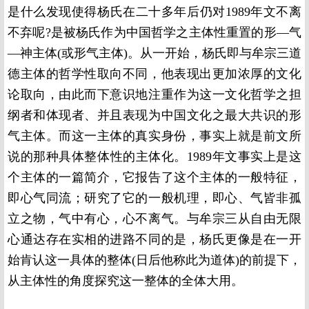
是什么发现使得杨氏在二十多年后仍对
1989
年文不离
不弃呢
?
是被杨氏作为中国哲学之主体性重置的形—气
—神主体
(
或形气主体
)
。从一开始，杨氏即与牟宗三道
德主体的哲学性取向不同，他表现出更加浓厚的文化
论取向，由此而下意识地注重作为这一文化哲学之担
纲者和体现者、并且表现为中国文化之最大共识的形
气主体。而这一主体的真实身份，事实上就是前文所
说的那种具体整体性的主体化。
1989
年文事实上是这
个主体的一篇简介，它报告了这个主体的一般特征，
即心气同流；研究了它的一般机理，即心、气皆非孤
立之物，气中有心，心不离气。与牟宗三从自由无限
心通达存在实相的进路不同的是，杨氏更像是在一开
始肯认这一具体的整体
(
日后他称此为道体
)
的前提下，
从主体性的角度探究这一整体的全体大用。