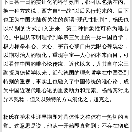
下日甚一日的实证化的科学氛围，都可以包括在内。
换一种方式说，西方自“一战”以后风行起来的、目下
也正为中国大陆所关注的所谓“现代性批判”，杨氏也
以特别的方式加入进来。第二种抽象性可称为唯心
论。中国从宋明理学到牟宗三为止的一脉中国哲学，
极力标举本心、天心、宇宙心或自由无限心等观念，
以期对治人的物化，重现宇宙—人心的本来面目，可
以看作中国的唯心论传统。近代以来，尤其自牟宗三
融摄康德哲学以来，近代德国的理念哲学在中国受到
特别的重视，事实上也融入了中国传统的唯心论，成
为中国近现代唯心论的重要助力和元素。杨儒宾对此
异常熟稔，但又以独特的方式消化之，超克之。
杨氏在学术生涯早期即对具体性之整体有一热切的直
觉。这意思是说，他从一开始即直觉到：不存在彻底