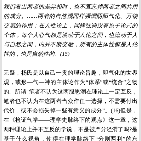
我们看出两者的差异相时，也不宜忘掉两者之间共用
的成分。……两者的自然观同样强调阴阳气化、万物
交感的作用；在人性论上，同样强调没有原子论式的
个体，每个人心气都是流动于人伦之间，也流动于人
与自然之间，内外不断交融，所有的主体性都是人伦
性的，也是自然性的。
(15)
无疑，杨氏是以自己一贯的理论旨趣，即气化的世界
观，或形—气—神的主体论作为“体系”或“统合”之物
的。所谓“笔者不认为这两股思潮在理论上一定互反，
笔者也不认为在这两者当众作任一选择，不需要付出
代价，或不会损失掉一些有意义的成分”。
(16)
但是，
在《检证气学——理学史脉络下的观点》这一章，这
两种理论上并不互反的学说，不是被严分泾渭了吗
?
是
基于什么视角，使得在理学脉络下“分则两利”的东