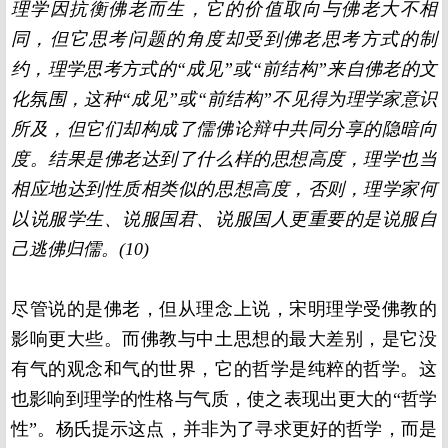
理学因抗衡佛老而生，它的价值取向与佛老大不相
同，但它思考问题的角度却受到佛老思考方式的制
约，理学思考方式的“成见”或“前结构”来自佛老的文
化氛围，这种“成见”或“前结构”不见得为理学家意识
所及，但它们却构成了儒佛论辩中共同分享的隐暗向
度。结果是佛老达到了什么样的思想高度，理学也当
相应地达到性质相类似的思想高度，否则，理学家何
以说服学生、说服国君、说服国人更重要的是说服自
己逃佛归儒。
(10)
尽管说的是佛老，但从理念上说，宋明理学受佛教的
影响更大些。而佛教与中土思想的最大差别，是它没
有气的观念和气的世界，它的哲学是纯粹的哲学。这
也影响到理学的性格与气质，使之表现出更大的“哲学
性”。杨氏提示这点，并非为了寻求更好的哲学，而是