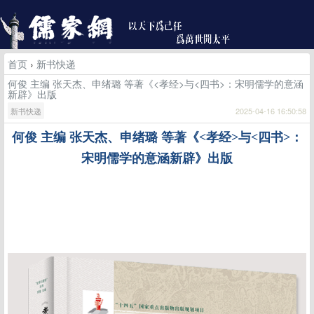
首页
›
新书快递
何俊 主编 张天杰、申绪璐 等著《<孝经>与<四书>：宋明儒学的意涵
新辟》出版
新书快递
2025-04-16 16:50:58
何俊
主编
张天杰、申绪璐 等著《<孝经>与<四书>：
宋明儒学的意涵新辟》出版