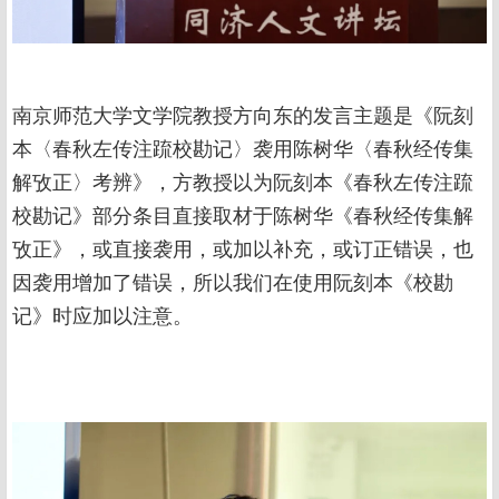
南京师范大学文学院教授方向东的发言主题是《阮刻
本〈春秋左传注䟽校勘记〉袭用陈树华〈春秋经传集
解攷正〉考辨》，方教授以为阮刻本《春秋左传注䟽
校勘记》部分条目直接取材于陈树华《春秋经传集解
攷正》，或直接袭用，或加以补充，或订正错误，也
因袭用增加了错误，所以我们在使用阮刻本《校勘
记》时应加以注意。