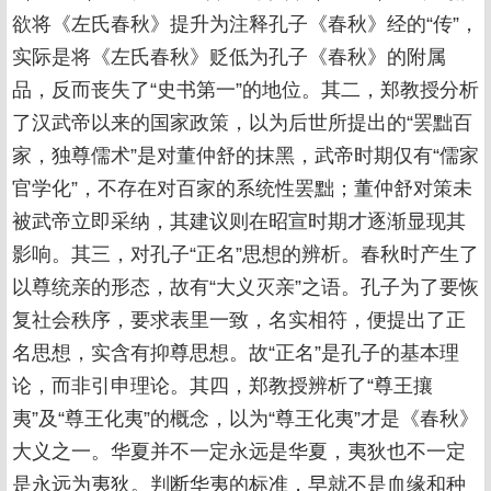
欲将《左氏春秋》提升为注释孔子《春秋》经的“传”，
实际是将《左氏春秋》贬低为孔子《春秋》的附属
品，反而丧失了“史书第一”的地位。其二，郑教授分析
了汉武帝以来的国家政策，以为后世所提出的“罢黜百
家，独尊儒术”是对董仲舒的抹黑，武帝时期仅有“儒家
官学化”，不存在对百家的系统性罢黜；董仲舒对策未
被武帝立即采纳，其建议则在昭宣时期才逐渐显现其
影响。其三，对孔子“正名”思想的辨析。春秋时产生了
以尊统亲的形态，故有“大义灭亲”之语。孔子为了要恢
复社会秩序，要求表里一致，名实相符，便提出了正
名思想，实含有抑尊思想。故“正名”是孔子的基本理
论，而非引申理论。其四，郑教授辨析了“尊王攘
夷”及“尊王化夷”的概念，以为“尊王化夷”才是《春秋》
大义之一。华夏并不一定永远是华夏，夷狄也不一定
是永远为夷狄。判断华夷的标准，早就不是血缘和种