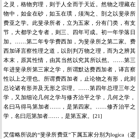
之灵，格物穷理，则于人全而于天近。然物之理藏在
物中，如金在砂，如玉在璞，须淘之、剖之以斐录所
费亚之学。此斐录所者，立为五家，分有门类，有支
节，大都学之专者，则三、四年可成。初一年学落日
加。……第二年专学费西加，为斐录所之第二家。费
西加译言察性理之道，以剖判万物之理，而为之辨其
本末，原其性情，由其当然以究其所以然。……第三
年进斐录所第三家之学，所谓默达费西加者，译言察
性以上之理也。所谓费西加者，止论物之有形，此则
总论诸有形并及无形之宗理。……第四年总理三年之
学，又加细论几何之学与修齐治平之学，几何之学，
名曰马得马第加者……，是第四家。……修齐治平之
学，名曰厄第加者……，是第五家。[21]
艾儒略所说的“斐录所费亚”下属五家分别为logica（逻