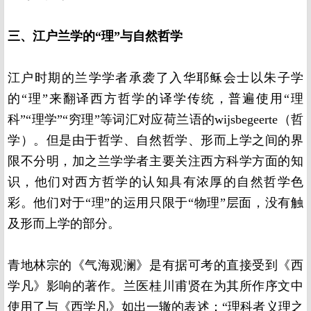
三、江户兰学的“理”与自然哲学
江户时期的兰学学者承袭了入华耶稣会士以朱子学
的“理”来翻译西方哲学的译学传统，普遍使用“理
科”“理学”“穷理”等词汇对应荷兰语的wijsbegeerte（哲
学）。但是由于哲学、自然哲学、形而上学之间的界
限不分明，加之兰学学者主要关注西方科学方面的知
识，他们对西方哲学的认知具有浓厚的自然哲学色
彩。他们对于“理”的运用只限于“物理”层面，没有触
及形而上学的部分。
青地林宗的《气海观澜》是有据可考的直接受到《西
学凡》影响的著作。兰医桂川甫贤在为其所作序文中
使用了与《西学凡》如出一辙的表述：“理科者义理之