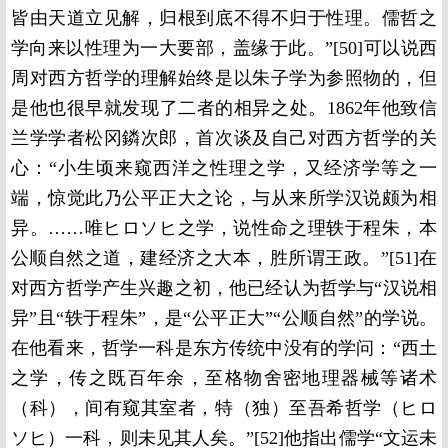
皆由天道立见解，归根到底不得不归于性理。儒哲之
学向来以性理为一大要部，盖缘于此。”[50]可以说西
周对西方哲学的理解始终是以朱子学为参照物的，但
是他也很早就发现了二者的相异之处。1862年他致信
兰学学者松冈鏻次郎，首次谈及自己对西方哲学的关
心：“小生顷来窥西洋之性理之学，又经济学等之一
端，惊觉此乃公平正大之论，与从来所学汉说颇为相
异。……唯ヒロソヒ之学，说性命之理轶于程朱，本
公顺自然之道，建经济之大本，胜所谓王政。”[51]在
对西方哲学产生兴趣之初，他已经认为哲学与“汉说相
异”且“轶于程朱”，是“公平正大”“公顺自然”的学说。
在他看来，哲学一科是东方传统中没有的学问：“西土
之学，传之既百年余，至格物舍密地理器械等诸术
（科），间有窥其室者，特（独）至吾希哲学（ヒロ
ソヒ）一科，则未见其人矣。”[52]他指出儒学“文运未