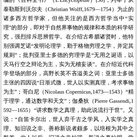
编的《百科全书》（L'Encyclopédie）[36]，列举了从
泰勒斯到沃尔夫（Christian Wolff,1679—1754）为止的
诸多西方哲学家，但他关注的是西方哲学当中“实
理”的部分，即对于自然界事物的规律和本质的科学研
究，强烈排斥思辨哲学。在介绍古希腊诸贤时，他特
别强调芝诺“发明论理学，勤于格物穷理之学，并定其
规则”；批判亚里士多德的穷理学是“无用之诞语，以
天马行空之辩论为主，实为无稽妄谈”。在介绍近代科
学登场的部分，高野长英不吝溢美之词：亚里士多德
主张的四因说“日渐式微，世人以实测真理，考求事物
为主”；哥白尼（Nicolaus Copernicus,1473—1543）“精
于理学，通达数学和天文”；伽桑狄（Pierre Gassendi,1
592—1655）“讲求数学之真理，助此说流行于世”。又
说：“自笛卡尔出，世人弃千古之学风，入实学之真
理。知旧说之非、善称新说者颇多，以培根为其中之