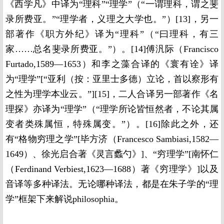
《西学凡》中译为“理科”“理学”（“一谓理科，谓之斐
录所费亚。”“理学者，义理之大学也。”）[13]，另一
部著作《职方外纪》译为“理科”（“曰理科，有三
家……总名斐录所费亚。”）。[14]傅汎际（Francisco
Furtado,1589—1653）和李之藻合译的《寰有诠》译
为“理学”[“亚利（按：亚里士多德）立论，首以察形有
之性为理学本业云。”][15]，二人合译另一部著作《名
理探》亦译为“理学”（“理学所论皆恒然者，不论其属
变者类殊属恒，特殊属变。”）。[16]除此之外，还
有“格物穷理之学”[毕方济（Francesco Sambiasi,1582—
1649）、徐光启合著《灵言蠡勺》]、“穷理学”[南怀仁
（Ferdinand Verbiest,1623—1688）著《穷理学》]以及
音译等多种译法。无论哪种译法，都是在朱子学的“理
学”框架下来解说philosophia。