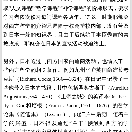
取“人文课程”“哲学课程”“神学课程”的阶梯形式，要求
学习者依次修习每门课程各两年。[7]这一时期耶稣会
对西方哲学的介绍只局限于教会学校内部，没有普及
到日本一般的知识界，且由于后续始于丰臣秀吉的禁
教政策，耶稣会在日本的直接活动被迫终止。
另外，日本通过与西方国家的通商活动，也输入了一
些西方哲学的相关著作。例如九州平户英国商馆长考
克斯（Richard Cocks,1566—1624）在日记中记录了一
些他带入日本的书籍，其中包括圣奥古斯丁（Aurelius
Augustinus,354—430）《上帝之城》的英译本On the C
ity of God和培根（Francis Bacon,1561—1626）的哲学
论集《随笔集》（Essaies）。[8]江户中后期，随着兰
学的兴盛，日本得以通过“兰书”接触到西方的学