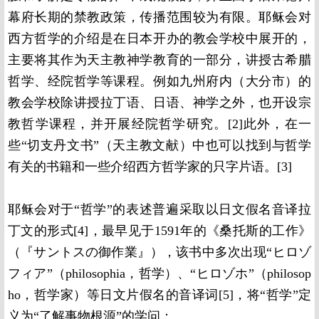
幕府长期的禁教政策，传播范围较为有限。耶稣会对
西方哲学的介绍是在日本开办的教会学校中展开的，
主要将其作为天主教神学教育的一部分，讲授古希腊
哲学、经院哲学等课程。例如九州府内（大分市）的
教会学校除讲授拉丁语、日语、神学之外，也开设宗
教哲学课程，并开展经院哲学研究。[2]此外，在一
些“切支丹文书”（天主教文献）中也可以找到与哲学
有关的书籍和一些介绍西方哲学家的只字片语。[3]
耶稣会对于“哲学”的表述普遍采取以日文假名音译拉
丁文的形式[4]，最早见于1591年的《桑托斯的工作》
（『サントスの御作業』），该书中多次出现“ヒロゾ
フィア”（philosophia，哲学）、“ヒロゾホ”（philosop
ho，哲学家）等日文片假名的音译词[5]，将“哲学”定
义为“了解事物根源”的学问：