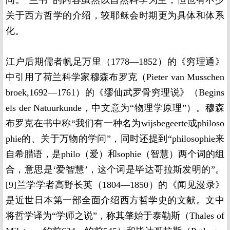
问。“兰书”的内容虽然以自然科学为主，但也有不少
关于西方哲学的介绍，较耶稣会时期更为具体和体系
化。
江户后期儒者帆足万里（1778—1852）的《穷理通》
中引用了荷兰科学家穆森布罗克（Pieter van Musschen
broek,1692—1761）的《缪仙武罗骨穷理说》（Begins
els der Natuurkunde，中文意为“物理学原理”）。穆森
布罗克在书中称“我们有一种名为wijsbegeerte或philoso
phie的、关于万物的学问”，同时还提到“philosophie来
自希腊语，是philo（爱）和sophie（智慧）两个词的组
合，意思是‘爱智慧’，这个词是毕达哥拉斯发明的”。
[9]兰学学者高野长英（1804—1850）的《闻见漫录》
是近世日本第一部全面介绍西方哲学史的文献。文中
将哲学译为“学师之说”，称其肇始于泰勒斯（Thales of