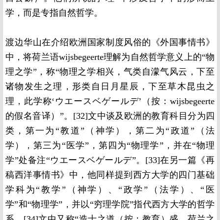
学，而是专指自然哲学。
渡边华山在介绍欧洲国家制度风俗的《外国事情书》
中，将荷兰语wijsbegeerte理解为自然哲学意义上的“物
理之学”，称“物理之学相兴，气类自濛气风云，下至
诸物发生之理，形类自日月星辰，下至草木昆虫之
理，此学称‘ウエースベゲールデ’（按：wijsbegeerte
的假名音译）”。[32]文中谈及欧洲的教育科目分为四
类，第一为“教道”（神学），第二为“政道”（法
学），第三为“医学”，第四为“物理学”，并在“物理
学”处备注“ウエースベゲールデ”。[33]在另一篇《再
稿西洋事情书》中，他同样提到西方大学的四门基础
学科为“教学”（神学）、“政学”（法学）、“医
学”和“物理学”，并以“穷理学院”指代西方大学的哲学
系。[34]文中又称“造士之道（按：教育）盛，荷兰之