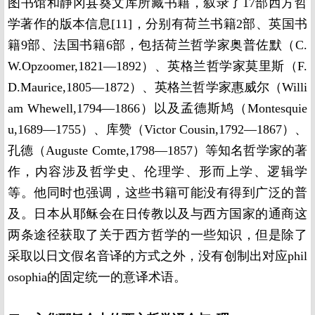
图书馆和静冈县葵文库所藏书籍，叙录了17部西方哲
学著作的版本信息[11]，分别有荷兰书籍2部、英国书
籍9部、法国书籍6部，包括荷兰哲学家奥普佐默（C.
W.Opzoomer,1821—1892）、英格兰哲学家莫里斯（F.
D.Maurice,1805—1872）、英格兰哲学家惠威尔（Willi
am Whewell,1794—1866）以及孟德斯鸠（Montesquie
u,1689—1755）、库赞（Victor Cousin,1792—1867）、
孔德（Auguste Comte,1798—1857）等知名哲学家的著
作，内容涉及哲学史、伦理学、形而上学、逻辑学
等。他同时也强调，这些书籍可能没有得到广泛的普
及。日本从耶稣会在日传教以及与西方国家的通商这
两条途径获取了关于西方哲学的一些知识，但是除了
采取以日文假名音译的方式之外，没有创制出对应phil
osophia的固定统一的意译术语。