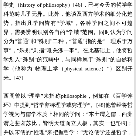
学史（history of philosophy）[46]，已与今天的哲学学
科范畴几乎无异。此外，他谈及西方学术的细分化趋
势，指出凡学问皆有“学域”，各种学问之间不可越
界，需要辨明识别各自的“学域”范围。同时认为学问
分为“普通”和“殊别”二种，“普通”指的是“一理系于万
事”，“殊别”则指“唯关涉一事”。在此基础上，他将哲
学划入“殊别”的范畴中，与同样属于“殊别”的自然科
学（他称为“物理上学（physical science）”）区别开
来。[47]
西周曾以“理学”来指称philosophie，例如在《百学连
环》中提到“哲学亦称理学或穷理学”。[48]他曾经将哲
学视为与儒学本质上相同的学问：“东土谓之儒，西洲
谓之斐卤苏比，皆明天道而立人极，其实一也”[49]；
并以宋儒的“性理”来把握哲学：“无论儒学还是哲学，