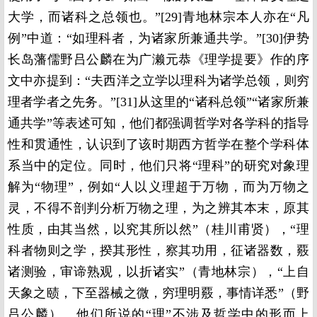
大学，而诸科之总领也。”[29]青地林宗本人亦在“凡
例”中道：“如理科者，为诸家所兼通共学。”[30]伊势
长岛藩儒野吕公麟在为广濑元恭《理学提要》作的序
文中亦提到：“夫西洋之立学以理科为诸学总领，则穷
理者学者之先务。”[31]从这里的“诸科总领”“诸家所兼
通共学”等表述可知，他们都强调哲学对各学科的指导
性和贯通性，认识到了该时期西方哲学在整个学科体
系当中的定位。同时，他们只将“理科”的研究对象理
解为“物理”，例如“人以义理超于万物，而为万物之
灵，不得不剖判分析万物之理，为之辨其本末，原其
性质，由其当然，以究其所以然”（桂川甫贤），“理
科者物则之学，揆其形性，察其功用，征诸器数，覈
诸测验，审谛熟观，以折诸实”（青地林宗），“上自
天象之赜，下至器械之微，穷理明覈，事情详悉”（野
吕公麟）。他们所说的“理”不涉及哲学中的形而上