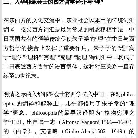
二、入华耶稣会士的西方哲学译介与“理”
在东西方的文化交流中，东亚社会以本土的传统词汇
翻译、格义西方词汇是最为常见的概念移植手法，中
日两国共有的儒学传统促使朱子学的“理”在中日与西
方哲学的接合上发挥了重要作用。朱子学的“理”寓
于“理学”“理科”“穷理”“究理”“物理”等词汇中，构成了
中日表述西方哲学的语言载体，这种对应关系一直存
续至19世纪末。
明清之际的入华耶稣会士将西学传入中国，在对philos
ophia的翻译和解释上，几乎都借用了朱子学的“理
学”概念。philosophia的最早汉译即为“格物穷理之
学”[12]，出自高一志（Alfonso Vagnoni,1566—1640）
的《西学》。艾儒略（Giulio Aleni,1582—1649）的