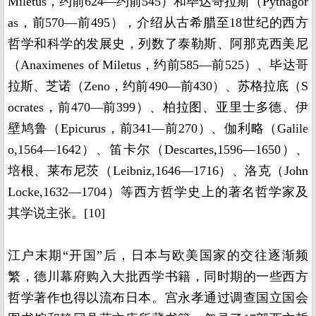
Miletus，约前624—约前545）和毕达哥拉斯（Pythagor
as，前570—前495），介绍从古希腊至18世纪的西方
哲学和科学的发展史，列数了泰勒斯、阿那克西美尼
（Anaximenes of Miletus，约前585—前525）、毕达哥
拉斯、芝诺（Zeno，约前490—前430）、苏格拉底（S
ocrates，前470—前399）、柏拉图、亚里士多德、伊
壁鸠鲁（Epicurus，前341—前270）、伽利略（Galile
o,1564—1642）、笛卡尔（Descartes,1596—1650）、
培根、莱布尼茨（Leibniz,1646—1716）、洛克（John
Locke,1632—1704）等西方哲学史上的著名哲学家及
其学说主张。[10]
江户末期“开国”后，日本与欧美国家的交往逐渐频
繁，德川幕府购入大批西学书籍，同时期的一些西方
哲学著作也得以流布日本。宫永孝通过调查国立国会