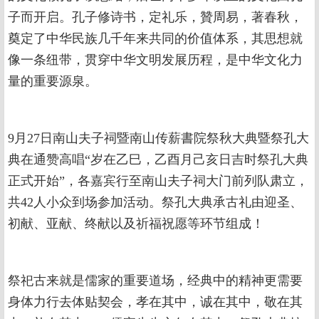
子而开启。孔子修诗书，定礼乐，贊周易，著春秋，
奠定了中华民族几千年来共同的价值体系，其思想就
像一条纽带，贯穿中华文明发展历程，是中华文化力
量的重要源泉。
9月27日南山夫子祠暨南山传薪書院祭秋大典暨祭孔大
典在通赞高唱“岁在乙巳，乙酉月己亥日吉时祭孔大典
正式开始”，各嘉宾行至南山夫子祠大门前列队肃立，
共42人小众到场参加活动。祭孔大典承古礼由迎圣、
初献、亚献、终献以及祈福祝愿等环节组成！
祭祀古来就是儒家的重要道场，经典中的精神更需要
身体力行去体贴契会，孝在其中，诚在其中，敬在其