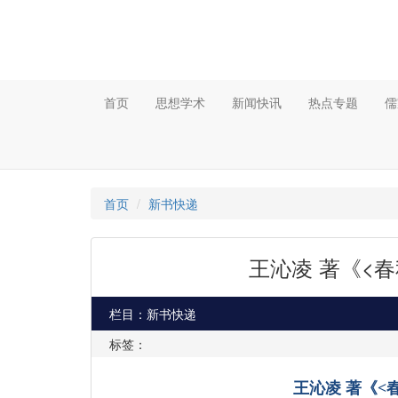
首页
思想学术
新闻快讯
热点专题
儒
首页
新书快递
王沁凌 著《<
栏目：新书快递
标签：
王沁凌
著《
<