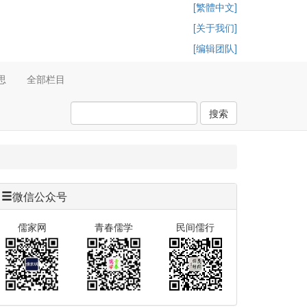
[繁體中文]
[关于我们]
[编辑团队]
思
全部栏目
搜索
微信公众号
儒家网
青春儒学
民间儒行