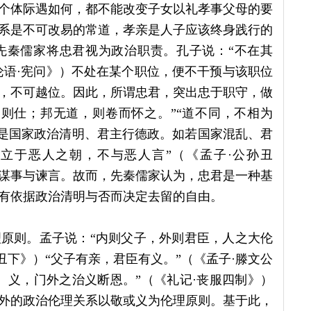
个体际遇如何，都不能改变子女以礼孝事父母的要
系是不可改易的常道，孝亲是人子应该终身践行的
先秦儒家将忠君视为政治职责。孔子说：“不在其
论语·宪问》）不处在某个职位，便不干预与该职位
，不可越位。因此，所谓忠君，突出忠于职守，做
则仕；邦无道，则卷而怀之。”“道不同，不相为
提是国家政治清明、君主行德政。如若国家混乱、君
立于恶人之朝，不与恶人言”（《孟子·公孙丑
谋事与谏言。故而，先秦儒家认为，忠君是一种基
有依据政治清明与否而决定去留的自由。
原则。孟子说：“内则父子，外则君臣，人之大伦
丑下》）“父子有亲，君臣有义。”（《孟子·滕文公
）义，门外之治义断恩。”（《礼记·丧服四制》）
外的政治伦理关系以敬或义为伦理原则。基于此，