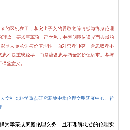
二者的区别在于，孝突出子女的爱敬道德情感与终身伦理
治理念，要求臣革除一己之私，并表明臣依道义而去就的
,彰显人际意识与价值理性。面对忠孝冲突，舍忠取孝不
取忠不是重忠轻孝，而是蕴含忠孝两全的价值诉求。孝与
要借鉴意义。
部人文社会科学重点研究基地中华伦理文明研究中心、哲
理
解为孝亲或家庭伦理义务，且不理解忠君的伦理实