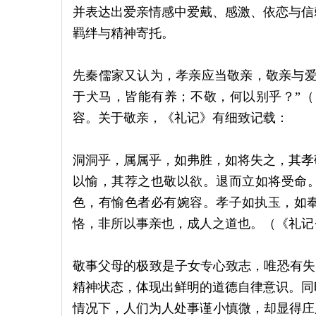
并表达出爱亲情感中爱戴、感激、依恋与信
羁绊与精神寄托。
先秦儒家又认为，孝亲应当敬亲，敬亲与爱
于犬马，皆能有养；不敬，何以别乎？”（
容。关于敬亲，《礼记》有细致记载：
洞洞乎，属属乎，如弗胜，如将失之，其孝
以愉，其荐之也敬以欲。退而立如将受命
色，有愉色者必有婉容。孝子如执玉，如
恪，非所以事亲也，成人之道也。（《礼记
敬事父母的极致是子女专心致志，唯恐有失（
精神状态，体现出鲜明的道德自律意识。同
情况下，人们为人处事谨小慎微，却显得庄