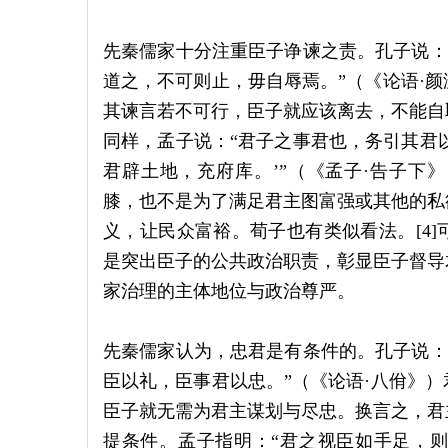
先秦儒家十分注重臣子诤谏之责。孔子说：“
道之，不可则止，毋自辱焉。”（《论语·
其谏言若不可行，臣子就应该离去，不能自
同样，孟子说：“君子之事君也，务引其君以
君辟土地，充府库。’”（《孟子·告子下
膝，也不是为了满足君主图富强或其他的私
义，让民众富裕。荀子也有类似看法。[4
是突出臣子的公共政治职责，彰显臣子督导
家治理的主体地位与政治尊严。
先秦儒家认为，忠君是有条件的。孔子说：“
臣以礼，臣事君以忠。”（《论语·八佾》
臣子就无需为君主谋划与尽忠。换言之，君
提条件。孟子指明：“君之视臣如手足，