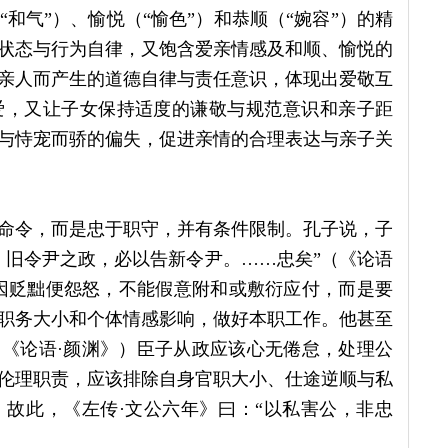
和气”）、愉悦（“愉色”）和恭顺（“婉容”）的精
状态与行为自律，又饱含爱亲情感及和顺、愉悦的
亲人而产生的道德自律与责任意识，体现出爱敬互
爱，又让子女保持适度的谦敬与规范意识和亲子距
与恃宠而骄的偏失，促进亲情的合理表达与亲子关
命令，而是忠于职守，并有条件限制。孔子说，子
。旧令尹之政，必以告新令尹。……忠矣”（《论语
因贬黜便怨怒，不能假意附和或敷衍应付，而是要
职务大小和个体情感影响，做好本职工作。他甚至
（《论语·颜渊》）臣子从政应该心无倦怠，处理公
伦理职责，应该排除自身官职大小、仕途逆顺与私
故此，《左传·文公六年》曰：“以私害公，非忠