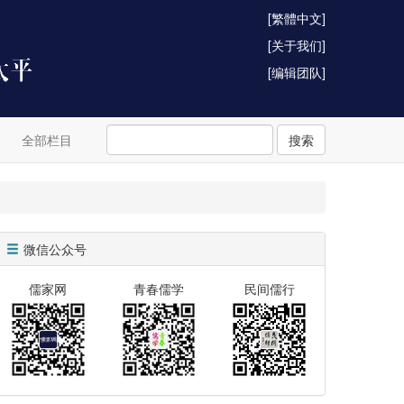
[繁體中文]
[关于我们]
[编辑团队]
全部栏目
搜索
微信公众号
儒家网
青春儒学
民间儒行