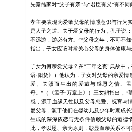
先秦儒家对“父子有亲”与“君臣有义”有不同
孝主要表现为爱敬父母的情感意识与行为实
是人子之道。关于爱父母的行为，孔子说：“
不远游，游必有方。”“父母之年，不可不知
指出，子女应该时常关心父母的身体健康与
子女为何亲爱父母？在“三年之丧”典故中，
语·阳货》）他认为，子女对父母的亲爱情
爱、关照而生出的爱戴与感恩之情。孟
母。”（《孟子·万章上》）王文娟指出，“
感，源于血缘天性以及父母慈爱、抚育与情
爱父母，源于他们在婴幼儿及少年时期成长
生成的深深依恋与无条件信赖父母的道德
此，孝以恩、亲为原则，彰显血亲关系不可