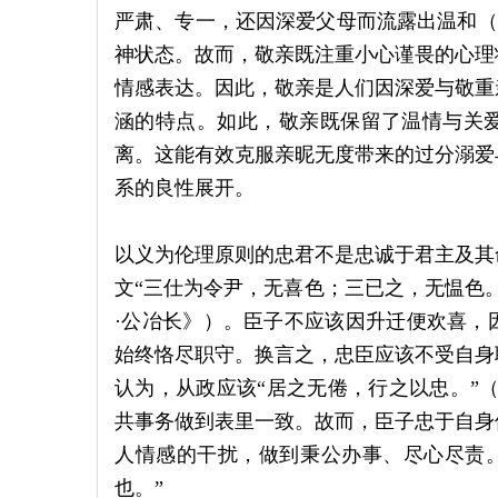
严肃、专一，还因深爱父母而流露出温和（“
神状态。故而，敬亲既注重小心谨畏的心理
情感表达。因此，敬亲是人们因深爱与敬重
涵的特点。如此，敬亲既保留了温情与关
离。这能有效克服亲昵无度带来的过分溺爱
系的良性展开。
以义为伦理原则的忠君不是忠诚于君主及其
文“三仕为令尹，无喜色；三已之，无愠色
·公冶长》）。臣子不应该因升迁便欢喜，
始终恪尽职守。换言之，忠臣应该不受自身
认为，从政应该“居之无倦，行之以忠。”
共事务做到表里一致。故而，臣子忠于自身
人情感的干扰，做到秉公办事、尽心尽责。
也。”