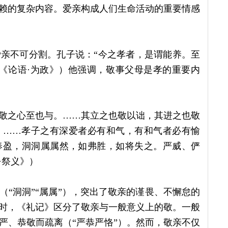
赖的复杂内容。爱亲构成人们生命活动的重要情感
亲不可分割。孔子说：“今之孝者，是谓能养。至
《论语·为政》）他强调，敬事父母是孝的重要内
敬之心至也与。……其立之也敬以诎，其进之也敬
。……孝子之有深爱者必有和气，有和气者必有愉
奉盈，洞洞属属然，如弗胜，如将失之。严威、俨
·祭义》）
“洞洞”“属属”），突出了敬亲的谨畏、不懈怠的
时，《礼记》区分了敬亲与一般意义上的敬。一般
严、恭敬而疏离（“严恭严恪”）。然而，敬亲不仅