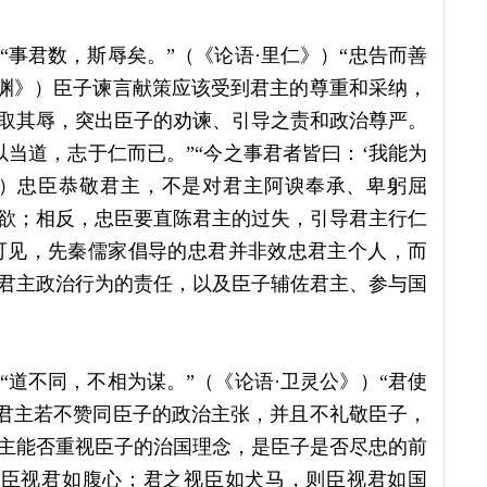
事君数，斯辱矣。”（《论语·里仁》）“忠告而善
颜渊》）臣子谏言献策应该受到君主的尊重和采纳，
取其辱，突出臣子的劝谏、引导之责和政治尊严。
当道，志于仁而已。”“今之事君者皆曰：‘我能为
》）忠臣恭敬君主，不是对君主阿谀奉承、卑躬屈
欲；相反，忠臣要直陈君主的过失，引导君主行仁
]可见，先秦儒家倡导的忠君并非效忠君主个人，而
君主政治行为的责任，以及臣子辅佐君主、参与国
道不同，不相为谋。”（《论语·卫灵公》）“君使
）君主若不赞同臣子的政治主张，并且不礼敬臣子，
主能否重视臣子的治国理念，是臣子是否尽忠的前
则臣视君如腹心；君之视臣如犬马，则臣视君如国