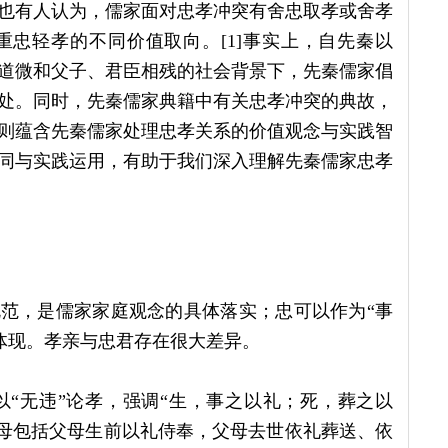
也有人认为，儒家面对忠孝冲突有舍忠取孝或舍孝
忠轻孝的不同价值取向。[1]事实上，自先秦以
道微和父子、君臣相残的社会背景下，先秦儒家倡
处。同时，先秦儒家典籍中有关忠孝冲突的典故，
则蕴含先秦儒家处理忠孝关系的价值观念与实践智
同与实践运用，有助于我们深入理解先秦儒家忠孝
规范，是儒家家庭观念的具体落实；忠可以作为“事
体体现。孝亲与忠君存在很大差异。
“无违”论孝，强调“生，事之以礼；死，葬之以
父母包括父母生前以礼侍奉，父母去世依礼葬送、依