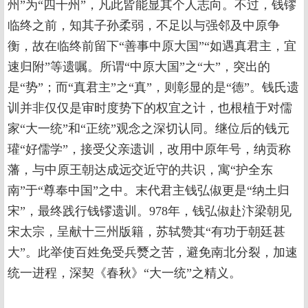
州”为“四十州”，凡此皆能显其个人志向。不过，钱镠
临终之前，知其子孙柔弱，不足以与强邻及中原争
衡，故在临终前留下“善事中原大国”“如遇真君主，宜
速归附”等遗嘱。所谓“中原大国”之“大”，突出的
是“势”；而“真君主”之“真”，则彰显的是“德”。钱氏遗
训并非仅仅是审时度势下的权宜之计，也根植于对儒
家“大一统”和“正统”观念之深切认同。继位后的钱元
瓘“好儒学”，接受父亲遗训，改用中原年号，纳贡称
藩，与中原王朝达成远交近守的共识，寓“护全东
南”于“尊奉中国”之中。末代君主钱弘俶更是“纳土归
宋”，最终践行钱镠遗训。978年，钱弘俶赴汴梁朝见
宋太宗，呈献十三州版籍，苏轼赞其“有功于朝廷甚
大”。此举使百姓免受兵燹之苦，避免南北分裂，加速
统一进程，深契《春秋》“大一统”之精义。