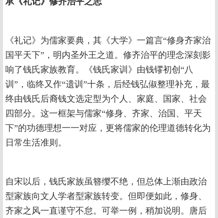
承《礼记》修齐治平之志
《礼记》为儒家要典，其《大学》一篇言“修身齐家治
国平天下”，明内圣外王之道。修齐治平的理念深刻影
响了钱氏家族教育。《钱氏家训》由钱镠初创“八
训”，临终又作“遗训”十条，后经钱弘俶整理补充，最
终由钱氏后裔钱文选定型为个人、家庭、国家、社会
四部分。这一框架与儒家“修身、齐家、治国、平天
下”的功德理想一一对应，更将儒家的伦理道德转化为
日常生活准则。
自宋以后，钱氏家族虽簪缨不绝，但总体上渐由政治
型家族向文人学者型家族转变。但即便如此，修身、
齐家之风一直谨守不怠。可举一例，稍加说明。唐后