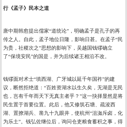
行《孟子》民本之道
唐中期韩愈提出儒家“道统论”，明确孟子是孔子的再
传之人。自此，孟子地位日隆，影响日甚。在孟子“民
为贵，社稷次之”思想的影响下，吴越国钱镠确立
了“保境安民”的国是，并为后续诸王相沿不改。
钱镠面对术士“填西湖、广牙城以延千年国祚”的建
议，断然拒绝道：“百姓资湖水以生久矣，无湖是无民
也，岂有千年而天下无真主者乎？”这一抉择显然是将
民生置于首要位置。此后，他又修筑石塘、疏浚西
湖、置撩湖兵、凿九十九眼井，使杭州“沮洳斥卤，化
为乐土”。钱弘佐继位后，询问仓吏粮食蓄积之事，得