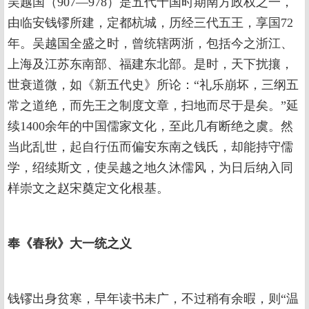
吴越国（907—978）是五代十国时期南方政权之一，
由临安钱镠所建，定都杭城，历经三代五王，享国72
年。吴越国全盛之时，曾统辖两浙，包括今之浙江、
上海及江苏东南部、福建东北部。是时，天下扰攘，
世衰道微，如《新五代史》所论：“礼乐崩坏，三纲五
常之道绝，而先王之制度文章，扫地而尽于是矣。”延
续1400余年的中国儒家文化，至此几有断绝之虞。然
当此乱世，起自行伍而偏安东南之钱氏，却能持守儒
学，绍续斯文，使吴越之地久沐儒风，为日后纳入同
样崇文之赵宋奠定文化根基。
奉《春秋》大一统之义
钱镠出身贫寒，早年读书未广，不过稍有余暇，则“温