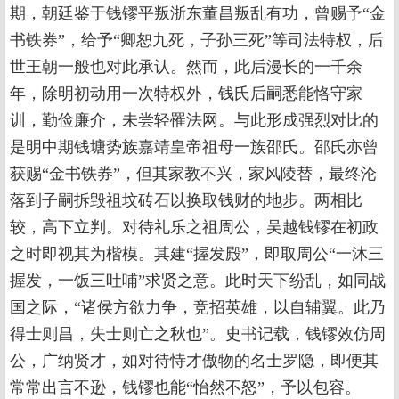
期，朝廷鉴于钱镠平叛浙东董昌叛乱有功，曾赐予“金
书铁券”，给予“卿恕九死，子孙三死”等司法特权，后
世王朝一般也对此承认。然而，此后漫长的一千余
年，除明初动用一次特权外，钱氏后嗣悉能恪守家
训，勤俭廉介，未尝轻罹法网。与此形成强烈对比的
是明中期钱塘势族嘉靖皇帝祖母一族邵氏。邵氏亦曾
获赐“金书铁券”，但其家教不兴，家风陵替，最终沦
落到子嗣拆毁祖坟砖石以换取钱财的地步。两相比
较，高下立判。对待礼乐之祖周公，吴越钱镠在初政
之时即视其为楷模。其建“握发殿”，即取周公“一沐三
握发，一饭三吐哺”求贤之意。此时天下纷乱，如同战
国之际，“诸侯方欲力争，竞招英雄，以自辅翼。此乃
得士则昌，失士则亡之秋也”。史书记载，钱镠效仿周
公，广纳贤才，如对待恃才傲物的名士罗隐，即便其
常常出言不逊，钱镠也能“怡然不怒”，予以包容。