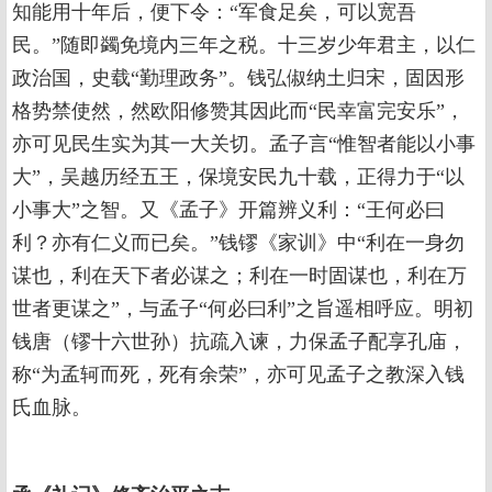
知能用十年后，便下令：“军食足矣，可以宽吾
民。”随即蠲免境内三年之税。十三岁少年君主，以仁
政治国，史载“勤理政务”。钱弘俶纳土归宋，固因形
格势禁使然，然欧阳修赞其因此而“民幸富完安乐”，
亦可见民生实为其一大关切。孟子言“惟智者能以小事
大”，吴越历经五王，保境安民九十载，正得力于“以
小事大”之智。又《孟子》开篇辨义利：“王何必曰
利？亦有仁义而已矣。”钱镠《家训》中“利在一身勿
谋也，利在天下者必谋之；利在一时固谋也，利在万
世者更谋之”，与孟子“何必曰利”之旨遥相呼应。明初
钱唐（镠十六世孙）抗疏入谏，力保孟子配享孔庙，
称“为孟轲而死，死有余荣”，亦可见孟子之教深入钱
氏血脉。