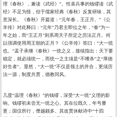
理《春秋》，兼读《武经》”。性喜兵事的钱镠读《武
经》不足为怪，但于儒家经典《春秋》反复研味，其
意深长。《春秋》开篇道：“元年春，王正月。”《公
羊传》对此释曰：“元年”乃君主即位之年，“春”为一
年之始，而“王正月”则系周天子所定之历法正月。何
以强调使用周王朝的正月？《公羊传》答曰：“大一统
也。”孟子承继《春秋》一统之义，接续指出：天下要
稳定，就必须统一，而统一之主须是“不嗜杀”之“厚德
好生者”。显然，“大一统”不仅是领土的并合，更须历
法一源，制度共贯，德教同风。
几度“温理《春秋》”的钱镠，深受“大一统”义理的影
响。钱镠初未尝无一统之心。其在位既久，年号屡
更；国仪所行，僭越颇多。其改贯休献诗中“十四