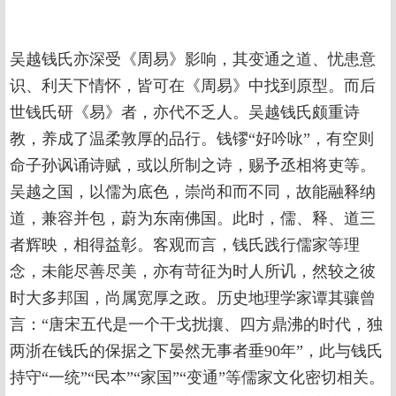
吴越钱氏亦深受《周易》影响，其变通之道、忧患意
识、利天下情怀，皆可在《周易》中找到原型。而后
世钱氏研《易》者，亦代不乏人。吴越钱氏颇重诗
教，养成了温柔敦厚的品行。钱镠“好吟咏”，有空则
命子孙讽诵诗赋，或以所制之诗，赐予丞相将吏等。
吴越之国，以儒为底色，崇尚和而不同，故能融释纳
道，兼容并包，蔚为东南佛国。此时，儒、释、道三
者辉映，相得益彰。客观而言，钱氏践行儒家等理
念，未能尽善尽美，亦有苛征为时人所讥，然较之彼
时大多邦国，尚属宽厚之政。历史地理学家谭其骧曾
言：“唐宋五代是一个干戈扰攘、四方鼎沸的时代，独
两浙在钱氏的保据之下晏然无事者垂90年”，此与钱氏
持守“一统”“民本”“家国”“变通”等儒家文化密切相关。