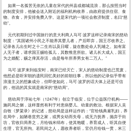
如果一名孤苦无依的儿童在宋代的州县或都城流浪，那么按照当时
的制度安排，他被会送入附近的福利机构收养，由政府提供住宿、食
物、衣食，并安排免费入学。这是宋代的一项社会救济制度，名曰“慈
幼”。
元代初期到过中国旅行的意大利商人马可·波罗这样记录南宋的慈幼
制度：“其国诸州小民之不能养其婴儿者，产后即弃，国王尽收养之。
记录各儿出生时之十二生肖以及日曜，旋在数处命人乳哺之。如有富
人无子者，请求国王赐给孤儿，其数惟意所欲。诸儿长大成人，国王
为之婚配，赐之俾其存活，由是每年所养男女有二万人。”
马可·波罗来到临安时，南宋已经灭亡，宋人的慈幼制度也已荒废，
他想必是听宋朝的遗民回忆美好的前朝往事，所以他的记录似乎带有
浪漫主义的想象成分，但即使如此，马可·波罗的话大体上还是可信
的，他说的其实就是南宋的“慈幼局”。
慈幼局于淳祐七年（1247年）创立于临安，位于公益医疗机构——
施药局之侧，这样显然有利于对患病婴儿、幼童的救治。根据宋人吴
自牧《梦粱录》的记述，慈幼局是这样运作的：“官给钱典雇乳妇，养
在局中，如陋巷贫穷之家，或男女幼而失母，或无力抚养，抛弃于街
坊，官收归局养之，月给钱米绢布，使其饱暖，养育成人，听其自便
生理，官无所拘。若民间之人，愿收养者听，官仍月给钱一贯，米三