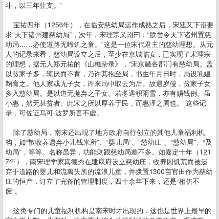
斗，以三年住支。”
宝祐四年（1256年），在临安慈幼局运作成熟之后，宋廷又下诏要
求“天下诸州建慈幼局”，次年，宋理宗又诏曰：“朕尝令天下诸州置慈
幼局……必使道路无啼饥之童。”这是一位宋代君主的慈幼理想。从元
人的记录来看，慈幼局设立之后，至少在京城临安，已实现了宋理宗
的理想，据元人郑元祐的《山樵杂录》，“宋京畿各郡门有慈幼局。盖
以贫家子多，辄厌而不育，乃许其抱至局，书生年月日时，局设乳媪
鞠育之。他人家或无子女，许来局中取去为后。故遇岁侵，贫家子女
多入慈幼局。是以道无抛弃之子女。若冬遇积雨雪，亦有赐钱例。虽
小惠，然无甚贫者。此宋之所以厚养于民，而惠泽之周也。”这些记
录，可佐证马可·波罗所言不虚。
除了慈幼局，南宋还出现了地方政府自行创立的其他儿童福利机
构，如“散收养遗弃小儿钱米所”、“婴儿局”、“慈幼庄”、“慈幼局”、“及
幼局”，等等。名称虽异，功能则跟慈幼局差不多。如嘉定十年（121
7年），南宋理学家真德秀在建康府设立慈幼庄，收养因饥荒而被遗
弃于道路的婴儿和流离失所的流浪儿童，并拨置1300亩官田作为慈幼
庄的恒产，订立了完备的管理制度，四十余年下来，还是“相仍不
废”。
这类专门的儿童福利机构是南宋时才出现的，这也是世界上最早的