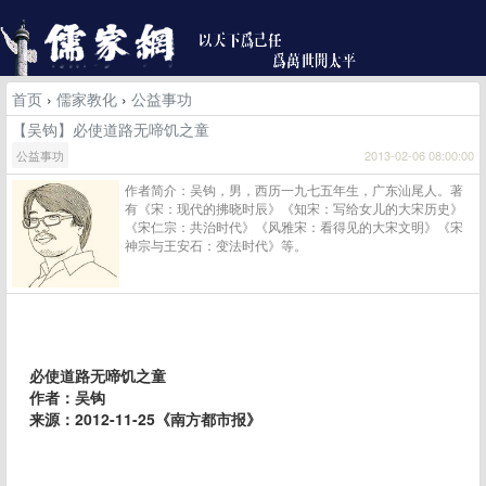
首页
›
儒家教化
›
公益事功
【吴钩】必使道路无啼饥之童
公益事功
2013-02-06 08:00:00
作者简介：吴钩，男，西历一九七五年生，广东汕尾人。著
有《宋：现代的拂晓时辰》《知宋：写给女儿的大宋历史》
《宋仁宗：共治时代》《风雅宋：看得见的大宋文明》《宋
神宗与王安石：变法时代》等。
必使道路无啼饥之童
作者：吴钩
来源：2012-11-25《南方都市报》