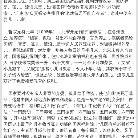
官办孤儿院。北宋时，则主要由综合性福利机构负责收养、赈济弃
婴、孤儿、流浪儿童，如“福田院”负责收养京师汴梁的“老幼废
疾”，“广惠仓”负责赈济各州县的“老幼贫乏不能自存者”，这其中便有
婴儿、儿童。
哲宗元符元年（1098年），北宋开始施行“居养法”，在各州设
立“居养院”，“鳏寡、孤独、贫乏不能自存者，官为养之，疾病者仍给
医药”。弃婴、孤儿、流浪儿童也送入居养院收养，对嗷嗷待哺的婴
儿，雇乳妇哺育；对幼童，则每人每日给予半升米。北宋末蔡京当政
时，国家福利得到扩张，包括流浪儿童的福利也有提高：居养院成年
人“日给粳米或粟米一升，钱十文省，十一月至正月加柴炭、五文省，
小儿减半”，又规定“孤贫小儿可教者，令入小学听读，其衣襕于常平
头子钱内给造”。也就是说，这些被遗弃或丧失亲人的孤儿、流浪儿童
获得了免费接受教育的权利。
国家要对没有亲人养育的弃婴、孤儿给予救济，使他们避免死于非
命，这是中国人源远流长的福利观念，也是一项古老的制度安排。在
传统话语中，福利制度叫做“保息”。《周礼》中记载了六种“保息”之
法：“一曰慈幼，二曰养老，三曰振穷，四曰恤贫，五曰宽疾，六曰安
富”，其中就有“慈幼”。南朝（公元6世纪）设立的“孤独园”，应该是中
国历史上最早的具有收养孤儿功能的国家福利院：“凡民有单老孤稚不
能自存，主者郡县咸加收养，赡给衣食，每令周足，以终其身。又于
京师置孤独园，孤幼有归，华发不匮。若终年命，厚加料理。”不过在