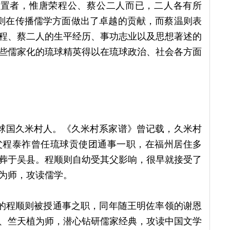
不置者，惟唐荣程公、蔡公二人而已，二人各有所
顺则在传播儒学方面做出了卓越的贡献，而蔡温则表
程、蔡二人的生平经历、事功志业以及思想著述的
些儒家化的琉球精英得以在琉球政治、社会各方面
庵，琉球国久米村人。《久米村系家谱》曾记载，久米村
父程泰祚曾任琉球贡使团通事一职，在福州居住多
葬于吴县。程顺则自幼受其父影响，很早就接受了
为师，攻读儒学。
1岁的程顺则被授通事之职，同年随王明佐率领的谢恩
、竺天植为师，潜心钻研儒家经典，攻读中国文学