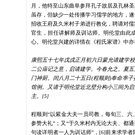
月，他特至山东曲阜参拜孔子故居及孔林圣
虽存，但缺少一处传播学习儒学的地方，遂
招收王府及久米村子弟进行教化，聘请对儒
官生，担任讲解师及训诂师。明伦堂由此
心。明伦堂兴建的详情在《程氏家谱》中亦
康熙五十七年戊戌正月初六日蒙允请建学校
二公庙记之意，启请建学。今春允之。夏五
门神厨。闰八月二十五日(程顺则)奉命率
馆例。又请于明伦堂近北壁分构小三间为启
主。[5]
程顺则“以紫金大夫一员司教，每旬三、六
参赞大礼”；又“于久米村内无论大夫、都通
句读详明者一人为训诂师”，[6]前来求学