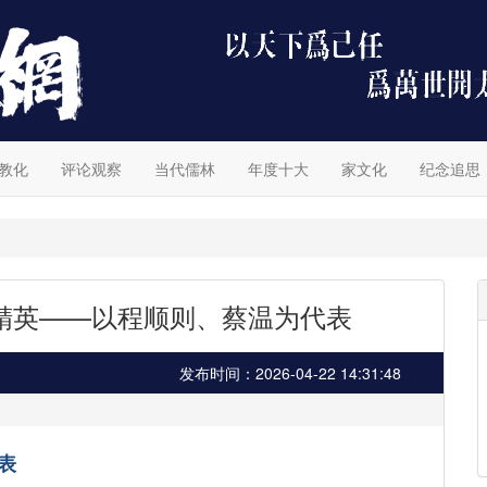
教化
评论观察
当代儒林
年度十大
家文化
纪念追思
精英——以程顺则、蔡温为代表
发布时间：2026-04-22 14:31:48
表