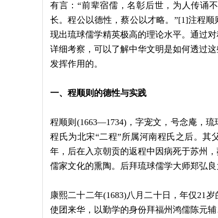
有言：“前辈宿儒，名彰后世，为人传诵
长。程公以德性，蔡公以才略。”[1]注程
现出琉球儒学精英极高的理论水平。通过对
详细考察，可以了解中华文明是如何透过这
发挥作用的。
一、程顺则的德性与实践
程顺则(1663—1734)，字宠文，号念
程氏为北宋“二程”所属河南程氏之后。其
年，后在入京朝贡的返程中因病死于苏州，
儒家文化的熏陶。后拜琉球儒学大师郑弘良
康熙二十二年(1683)八月二十日，年仅2
使团来华，以勤学的身份拜福州鸿儒陈元辅