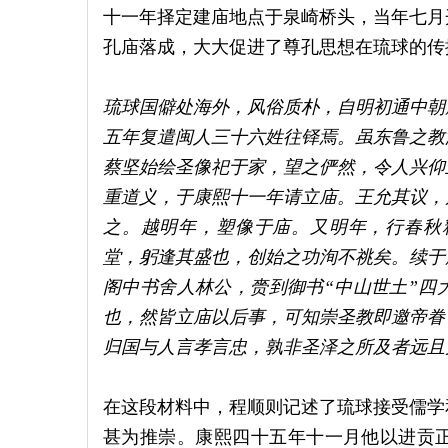
十一年择定建庙地点于泉崎桥头，当年七月
孔庙落成，大大促进了尊孔思想在琉球的传
琉球国僻处海外，风俗质朴，自明初通中朝
五年复遣闽人三十六姓往铎焉。虽东鲁之教
蔡坚始绘圣像祀于家，望之俨然，令人兴仰
重道义，于康熙十一年请立庙。王允其议，
之。越明年，塑像于庙。又明年，行春秋释
堂，躬逢其盛也，创始之功洵不祧矣。续于
阁中书舍人林公，赍到御书“中山世土”四
也，然皆立庙以后事，可知崇圣教即邀帝眷
归国与人言孝言忠，孰非圣泽之所及者远且大耶
在这段材料中，程顺则记述了琉球接受儒学
甚为推崇。康熙四十五年十一月他以进贡