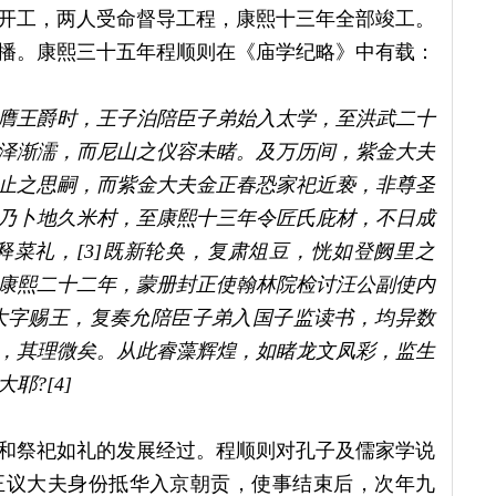
开工，两人受命督导工程，康熙十三年全部竣工。
播。康熙三十五年程顺则在《庙学纪略》中有载：
膺王爵时，王子泊陪臣子弟始入太学，至洪武二十
泽渐濡，而尼山之仪容未睹。及万历间，紫金大夫
止之思嗣，而紫金大夫金正春恐家祀近亵，非尊圣
乃卜地久米村，至康熙十三年令匠氏庇材，不日成
菜礼，[3]既新轮奂，复肃俎豆，恍如登阙里之
康熙二十二年，蒙册封正使翰林院检讨汪公副使内
大字赐王，复奏允陪臣子弟入国子监读书，均异数
，其理微矣。从此睿藻辉煌，如睹龙文凤彩，监生
?[4]
和祭祀如礼的发展经过。程顺则对孔子及儒家学说
正议大夫身份抵华入京朝贡，使事结束后，次年九