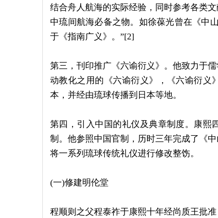
结合舟人航海的实际经验，同时参考各类文
中琉间航海必备之物。如徐葆光曾在《中山
于《指南广义》。”[2]
第三，刊印推广《六谕衍义》。他致力于儒
动教化之用的《六谕衍义》，《六谕衍义
本，并经由琉球传播到日本等地。
第四，引入中国的礼仪及典章制度。康熙
制。他参照中国官制，历时三年完成了《中
将一系列琉球传统礼仪进行修改整饬。
(一)修建明伦堂
程顺则之父程泰祚于康熙十年经尚质王批准