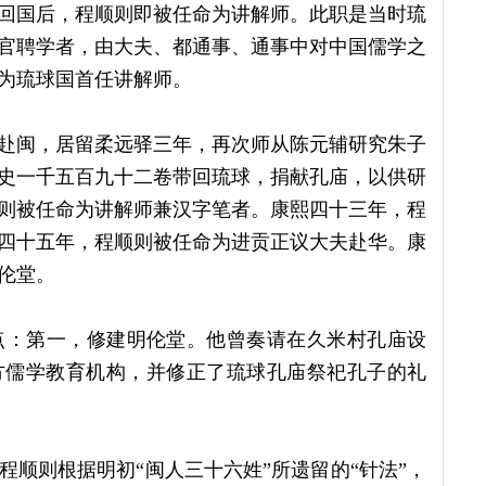
回国后，程顺则即被任命为讲解师。此职是当时琉
官聘学者，由大夫、都通事、通事中对中国儒学之
为琉球国首任讲解师。
赴闽，居留柔远驿三年，再次师从陈元辅研究朱子
七史一千五百九十二卷带回琉球，捐献孔庙，以供研
则被任命为讲解师兼汉字笔者。康熙四十三年，程
四十五年，程顺则被任命为进贡正议大夫赴华。康
伦堂。
点：第一，修建明伦堂。他曾奏请在久米村孔庙设
方儒学教育机构，并修正了琉球孔庙祭祀孔子的礼
顺则根据明初“闽人三十六姓”所遗留的“针法”，