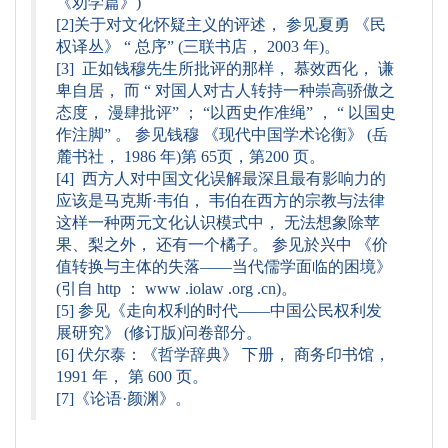
《劝学篇》)
[2]关于对文化怀疑主义的评述， 参见夏勇 《民
权译丛》 “ 总序” (三联书店， 2003 年)。
[3] 正如钱穆先生所批评的那样， 慕效西化， 谦
卑自居， 而 “ 对国人对古人转持一种崇高骄傲之
态度， 漫肆批评” ； “以西史作准绳” ， “ 以国史
作注脚” 。 参见钱穆 《现代中国学术论衡》 (岳
麓书社， 1986 年)第 65页，第200 页。
[4] 西方人对中国文化误解最深且最有影响力的
应该是马克斯·韦伯， 韦伯在西方的宗教与法律
这样一种两元文化认识模式中， 无法想象除苹
果、梨之外， 还有一个橘子。 参见於兴中 《价
值转换与主体的失落——当代儒学面临的困境》
(引自 http ： www .iolaw .org .cn)。
[5] 参见《走向权利的时代——中国公民权利发
展研究》 (修订版)问卷部分。
[6] 伏尔泰：《哲学辞典》 下册， 商务印书馆，
1991 年， 第 600 页。
[7]《论语·颜渊》。