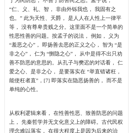
于为民防恶， 不善于防害民之恶。孟子说，
“仁、义、礼、智， 非由外铄我也， 我固有之
也。” 此为天性、天爵， 是人人在人性上一律平
等， 没有尊卑贵贱之分。这里面不是一个简单的
性恶性善的问题。按孟子的说法， 例如， 义为
“羞恶之心”， 即扬善去恶的正义之心， 智为 “是
非之心”， 仁为 “恻隐之心”， 从中是得不出只劝
善不防恶的意思的。从孔子与樊迟的对话看， 仁
爱之心、是非之心， 是要落实在 “举直错诸枉，
能使枉者直”，[7] 即落实在隐恶扬善的， 而不是
单纯的心性。
从权利逻辑来看， 在性善性恶、致善防恶的问题
上， 先秦哲学并无文化意义上的障碍。古代民权
理念难以落实， 在很大程度上是因为后来的治