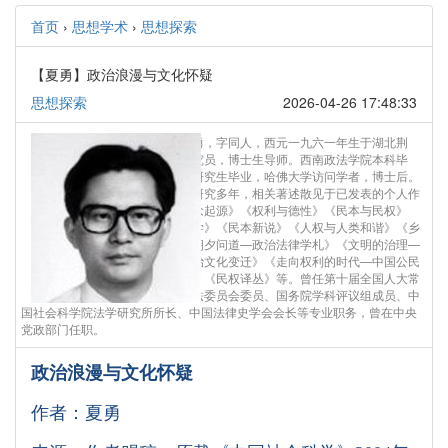
首页
›
思想学术
›
思想探索
【夏勇】政治浪漫与文化怀疑
思想探索
2026-04-26 17:48:33
作者简介：夏勇，字同人，西元一九六一年生于湖北荆
州。教授，研究员，博士生导师。西南政法学院本科毕
业，北京大学研究生毕业，哈佛大学访问学者，博士后。
潜心民权儒学研究多年，相关著述散见于已发表的个人作
品：《人权概念起源》《权利与德性》《民本与民权》
《中国民权哲学》《民本新说》《人权与人类和谐》《乡
民的权利》《朝夕问道—政治法律学札》《文明的治理—
法治与中国政治文化变迁》《走向权利的时代—中国公民
权利发展研究》《民权译丛》等。曾任第十届全国人大常
委会香港基本法委员会委员、国务院学科评议组成员、中
国社会科学院法学研究所所长、中国法律史学会会长等专业职务，曾在中央
党政部门任职。
政治浪漫与文化怀疑
作者：夏勇