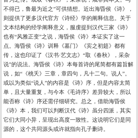
不得已，鲁最为近之”可供猜想。近出海昏侯《诗》，
则提供了更多汉代官方《诗经》学的阐释信息。关于
文本结构的经学阐释意义，服虔提到汉代三家《诗》
也有“风雅正变”之说，海昏侯《诗》本证实了这一
点。海昏侯《诗》训释《墓门》《宾之初筵》都有
传，这也印证了《汉书·艺文志》“取《春秋》，采杂
说”的说法。海昏侯《诗》本每首诗的尾简都有篇旨解
说，如“《桃夭》三章，章四句，凡十二句。说人”。
或以为类似“说人”的内容是《诗》序，但是内容太简
单，且大量重复，与今本《毛诗序》差异较大，所以
能否称《诗》序还需仔细研究。总之，借助海昏侯
《诗》本，我们可以判断汉代《诗》虽分四派，其实
它们大同小异，呈现出高度一致性。这说明它们是同
源的，这个共同源头或许就指向孔子删诗。