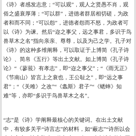
《诗》者感发志意；“可以观”，观人之贤愚不肖，观
俗之盛衰厚薄；“可以群”，进德者群居相切磋，为政
者和而不同；“可以怨”，进德者怨而不怒，为政者可
以《诗》为谏。然后“迩之事父，远之事君，多识于鸟
兽草木之名”指向亲亲、尊尊，以及为己之学。孔子对
《诗》的这种多维阐释，可以取证于上博简《孔子诗
论》、简帛《五行》等出土文献。如上博简《孔子诗
论》“《蓼莪》有孝志”，即“迩之事父”；“《雨无正》
《节南山》皆言上之衰也，王公耻之”，即“远之事
君”；“《关雎》之改”“《螽斯》君子”“《蟋蟀》知
难”等，亦即“多识于鸟兽草木之名”。
“志”是《诗》学阐释最核心的关键词。在出土文献
中，有较多关乎“诗言志”的材料，如“蔽志”“诗所以会