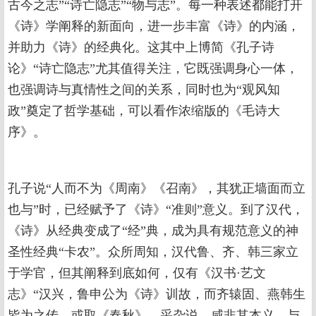
古今之志”“诗亡隐志”“物与志”。每一种表述都能打开
《诗》学阐释的新面向，进一步丰富《诗》的内涵，
并助力《诗》的经典化。这其中上博简《孔子诗
论》“诗亡隐志”尤其值得关注，它既强调身心一体，
也强调诗与真情性之间的关系，同时也为“观风知
政”奠定了哲学基础，可以看作浓缩版的《毛诗大
序》。
孔子说“人而不为《周南》《召南》，其犹正墙面而立
也与”时，已经赋予了《诗》“准则”意义。到了汉代，
《诗》从经典变成了“经”典，成为具有规范意义的神
圣性经典“卡农”。众所周知，汉代鲁、齐、韩三家立
于学官，但其阐释到底如何，仅有《汉书·艺文
志》“汉兴，鲁申公为《诗》训故，而齐辕固、燕韩生
皆为之传。或取《春秋》，采杂说，咸非其本义。与