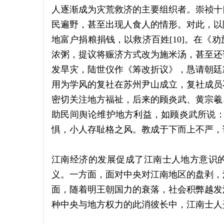
人逐渐成为灾荒救济的主要组织者。崇祯十
民遍野，甚至出现人食人的情形。对此，以
地富户捐粮捐钱，以救济百姓[10]。在《
浓粥，提议将赈济方式改为施米汤，甚至还
发旱灾，陆世仪作《筹改折议》，恳请朝廷
用为学风的复社在苏州尹山成立，复社成员
密切关注地方福祉，后来的顾炎武、黄宗羲
助民间舆论维护地方利益，如顾炎武所说：
惧，小人存耻格之风。教成于下而上不严，论定
江南经济的发展促成了江南士人地方意识
义。一方面，面对中央对江南地区的盘剥，
面，随着明王朝国力的衰落，社会积弊越发
种中央与地方权力的此消彼长中，江南士人