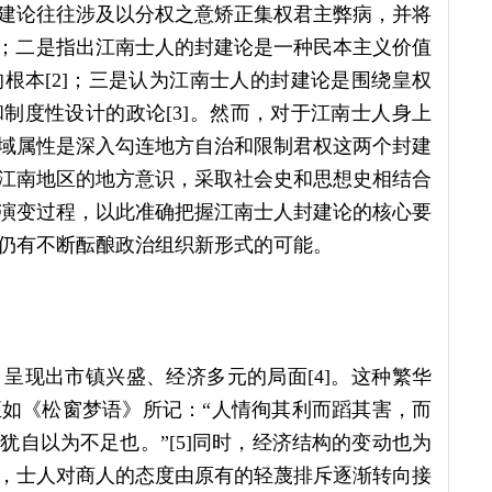
建论往往涉及以分权之意矫正集权君主弊病，并将
1]；二是指出江南士人的封建论是一种民本主义价值
根本[2]；三是认为江南士人的封建论是围绕皇权
制度性设计的政论[3]。然而，对于江南士人身上
域属性是深入勾连地方自治和限制君权这两个封建
江南地区的地方意识，采取社会史和思想史相结合
演变过程，以此准确把握江南士人封建论的核心要
仍有不断酝酿政治组织新形式的可能。
呈现出市镇兴盛、经济多元的局面[4]。这种繁华
如《松窗梦语》所记：“人情徇其利而蹈其害，而
自以为不足也。”[5]同时，经济结构的变动也为
，士人对商人的态度由原有的轻蔑排斥逐渐转向接