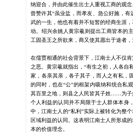
纳迎合，并由此催生出士人重视工商的观念
曾赞许其“虽业盐，而孝友、急公好施，有远见
武的一生，他也有着并不短暂的经商生涯，
动。绍兴余姚人黄宗羲则提出工商皆本的主
工固圣王之所欲来，商又使其愿出于途者，盖皆
在儒贾相通的社会背景下，江南士人不仅肯
之恶。黄宗羲就指出，“有生之初，人各自私也
家，各亲其亲，各子其子，而人之有私，固情
的同时，也在“公”的框架内吸纳和统合私
其百里之地，则县之人民皆其子姓……为子姓，
个人利益的认同并不局限于士人群体本身
中，江南士人的“私利”实际上被转化为整个
区域利益的认同。这表明江南士人所形成的
本的价值理念。