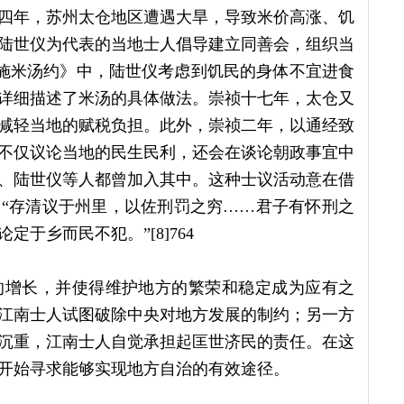
四年，苏州太仓地区遭遇大旱，导致米价高涨、饥
陆世仪为代表的当地士人倡导建立同善会，组织当
劝施米汤约》中，陆世仪考虑到饥民的身体不宜进食
详细描述了米汤的具体做法。崇祯十七年，太仓又
减轻当地的赋税负担。此外，崇祯二年，以通经致
不仅议论当地的民生民利，还会在谈论朝政事宜中
、陆世仪等人都曾加入其中。这种士议活动意在借
“存清议于州里，以佐刑罚之穷……君子有怀刑之
于乡而民不犯。”[8]764
的增长，并使得维护地方的繁荣和稳定成为应有之
江南士人试图破除中央对地方发展的制约；另一方
沉重，江南士人自觉承担起匡世济民的责任。在这
开始寻求能够实现地方自治的有效途径。