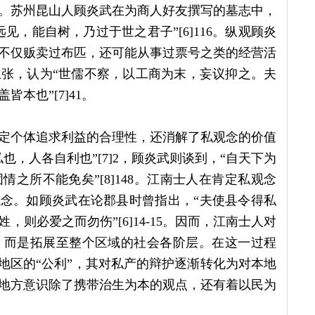
。苏州昆山人顾炎武在为商人好友撰写的墓志中，
，能自树，乃过于世之君子”[6]116。纵观顾炎
不仅贩卖过布匹，还可能从事过票号之类的经营活
张，认为“世儒不察，以工商为末，妄议抑之。夫
本也”[7]41。
定个体追求利益的合理性，还消解了私观念的价值
，人各自利也”[7]2，顾炎武则谈到，“自天下为
之所不能免矣”[8]148。江南士人在肯定私观念
观念。如顾炎武在论郡县时曾指出，“夫使县令得私
则必爱之而勿伤”[6]14-15。因而，江南士人对
，而是拓展至整个区域的社会各阶层。在这一过程
地区的“公利”，其对私产的辩护逐渐转化为对本地
地方意识除了携带治生为本的观点，还有着以民为