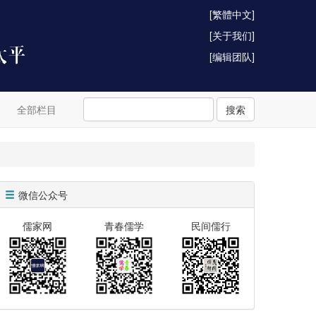
[繁體中文]
[关于我们]
[编辑团队]
全部栏目
搜索
微信公众号
儒家网
青春儒学
民间儒行