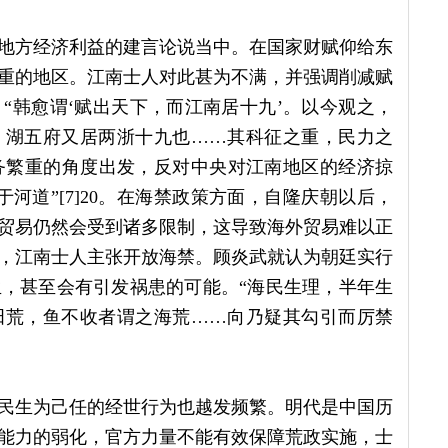
地方经济利益的建言论说当中。在国家财赋仰给东
重的地区。江南士人对此甚为不满，并强调削减赋
“韩愈谓‘赋出天下，而江南居十九’。以今观之，
、湖五府又居两浙十九也……其科征之重，民力之
运任务繁重的角度出发，反对中央对江南地区的经济掠
河道”[7]20。在海禁政策方面，自隆庆朝以后，
贸易仍然会受到诸多限制，这导致海外贸易难以正
，江南士人主张开放海禁。顾炎武就认为朝廷实行
，甚至会有引发祸患的可能。“海民生理，半年生
田荒，鱼不收者谓之海荒……向乃疑其勾引而厉禁
民生为己任的经世行为也越发频繁。明代是中国历
能力的弱化，官方力量不能有效保障荒政实施，士