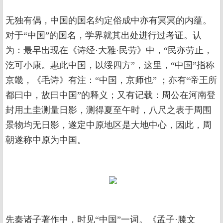
无独有偶，中国的国名约定俗成中亦有冥冥的内蕴。
对于“中国”的国名，学界就其出处进行过考证。认
为：最早出现在《诗经·大雅·民劳》中，“民亦劳止，
汔可小康。惠此中国，以绥四方”，这里，“中国”指称
京畿，《毛诗》有注：“中国，京师也” ；亦有“帝王所
都曰中，故曰中国”的释义；又有记载：周公在河南登
封用土圭测量日影，测得夏至午时，八尺之表于周围
景物均无日影，遂定中原地区是大地中心，因此，周
朝遂称中原为中国。
先秦诸子著作中，时见“中国”一词。《孟子·滕文