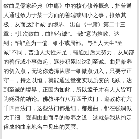
致曲是儒家经典《中庸》中的核心修养概念，指普通
人通过致力于某一方面的善端或细小之事，推致其
极，从而达到“诚”的境界。出自《中庸》第二十三
章：“其次致曲，曲能有诚”。“致”意为推致、达
到；“曲”意为一偏、细小或局部。与圣人天生“至
诚”不同，普通人天性未足，需通过后天努力，从局部
的善行或小事做起，逐步积累以达到至诚。曲是修养
的切入点，无论你选择从哪一细微点切入，只要守正
守一，持之以恒，就能通过量变实现质变的飞跃，达
到至诚的境界，正因为如此，所以孟子才有人人皆可
为尧舜的结论。佛教称有八万四千法门，道教称有六
千四百法门，这些法门都是细，都是曲，都在强调做
大于细，强调由曲而阜的修养之道，这就是我从约定
俗成的曲阜地名中见出的冥冥。