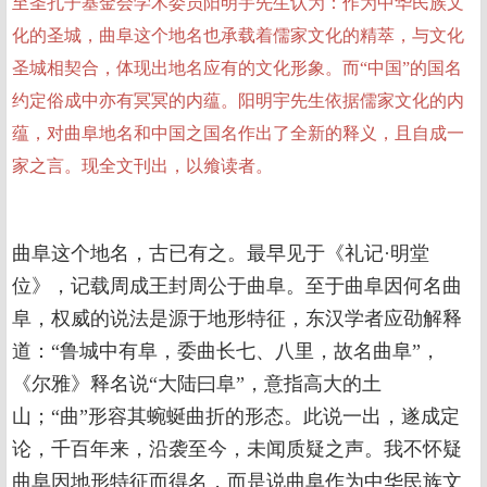
至圣孔子基金会学术委员阳明宇先生认为：作为中华民族文
化的圣城，曲阜这个地名也承载着儒家文化的精萃，与文化
圣城相契合，体现出地名应有的文化形象。而“中国”的国名
约定俗成中亦有冥冥的内蕴。阳明宇先生依据儒家文化的内
蕴，对曲阜地名和中国之国名作出了全新的释义，且自成一
家之言。现全文刊出，以飨读者。
曲阜这个地名，古已有之。最早见于《礼记·明堂
位》，记载周成王封周公于曲阜。至于曲阜因何名曲
阜，权威的说法是源于地形特征，东汉学者应劭解释
道：“鲁城中有阜，委曲长七、八里，故名曲阜”，
《尔雅》释名说“大陆曰阜”，意指高大的土
山；“曲”形容其蜿蜒曲折的形态。此说一出，遂成定
论，千百年来，沿袭至今，未闻质疑之声。我不怀疑
曲阜因地形特征而得名，而是说曲阜作为中华民族文