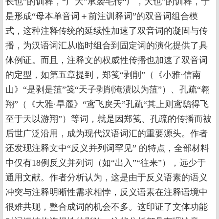
长也”的训释，“广大”承袭毛传“广，大也”的训释，于
是形成“母本单音词＋前注训释词”的双音词组合模
式，这种注释传统的延续性加速了双音词的凝固与传
播，为汉语词汇从临时组合到固定词的演化提供了具
体例证。而且，注释文的权威性传播也加速了双音词
的定型，如第五章提到，郑笺“剥削”（《小雅·信南
山》“是剥是菹”笺“天子剥削淹渍以为菹”）、孔疏“翱
翔”（《大雅·旱麓》“鸢飞戾天”孔疏“其上则鸢鸱得飞
至于天以游翔”）等词，就是因郑笺、孔疏的传播而被
后世广泛沿用，成为现代汉语词汇的重要源头。作者
还发现注释文中“反义并列词罕见” 的特点，全部材料
中仅有18例反义并列词（如“出入”“往来”），远少于
通用文献。作者分析认为，这是由于反义语素的语义
冲突与注释明晰性需求相悖，反义语素在注释语境中
很难共现，整合成词的机会不多。这印证了文体功能