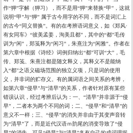
作“狎”字解（狎习），而不是用“狎”来替换“甲”，这就
说明“甲”与“狎” 属于古今用字的不同，而不是词汇上
的古今“同义替换”。有的在考辨语词意义，如《郑风·
有女同车》“彼美孟姜，洵美且都”，其中的“都”毛传
训为“闲”，郑笺释为“闲习”，朱熹注为“闲雅”。作者在
第六章中根据《诗经》词例归纳出“都”可训“大”，毛
传、郑笺、朱熹注都是随文释义，其释义不是能纳
入“都”之语义磁场范围的独立义项，只是词的使用
义，并非词的贮存义。有的属词语之间关系的考辨，
如第六章“侵早”与“清早”的关系，作者针对原有某些
错误认识，经过考辨后认为：一、“清早”并非源于“侵
早”，二者本为两个不同的词；二、“侵早”和“清早”的
意义不一样；三、“侵早”的消失并非由于其变声音转
为“清早”了，而是近代汉语ｍ韵尾的消变导致了“侵
早”的消失。可见“侵早”与“清早”各有自己的成词理据