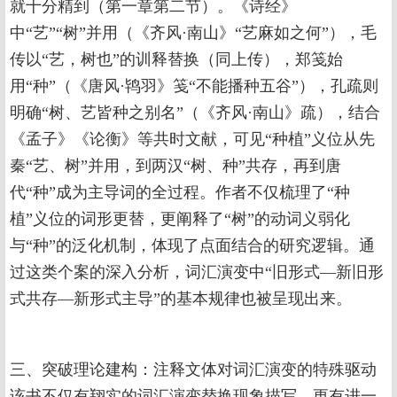
就十分精到（第一章第二节）。《诗经》
中“艺”“树”并用（《齐风·南山》“艺麻如之何”），毛
传以“艺，树也”的训释替换（同上传），郑笺始
用“种”（《唐风·鸨羽》笺“不能播种五谷”），孔疏则
明确“树、艺皆种之别名”（《齐风·南山》疏），结合
《孟子》《论衡》等共时文献，可见“种植”义位从先
秦“艺、树”并用，到两汉“树、种”共存，再到唐
代“种”成为主导词的全过程。作者不仅梳理了“种
植”义位的词形更替，更阐释了“树”的动词义弱化
与“种”的泛化机制，体现了点面结合的研究逻辑。通
过这类个案的深入分析，词汇演变中“旧形式—新旧形
式共存—新形式主导”的基本规律也被呈现出来。
三、突破理论建构：注释文体对词汇演变的特殊驱动
该书不仅有翔实的词汇演变替换现象描写，更有进一