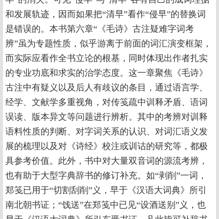
和发展轨迹，因而如果把“清早”看作“侵早”的替换词
是错误的。本书第六章“《毛诗》古注疑难字词考
辨”虽为专题性质，似乎游离于前面的词汇演变框架，
而实际应看作全书立论的根基，同时体现出作者扎实
的专业功底和求实的治学态度。这一章聚焦《毛诗》
古注中有疑义以及后人有歧议的条目，通过语言学、
经学、文献学多重视角，对传笺疏中训释矛盾、语词
误读、版本异文等问题进行辨析。其中的考辨对训释
语料性质的判断、对字词关系的认识、对词汇语义发
展的梳理以及对《诗经》校注或训诂的研究等，都极
具参考价值。此外，书中对大量双音词的源流考辨，
也有助于大型字典辞书的修订补充。如“剥削”一词，
郑笺已用于“切割刮削”义，早于《汉语大词典》所引
南北朝书证；“饯送”在郑笺中已见“设酒送别”义，也