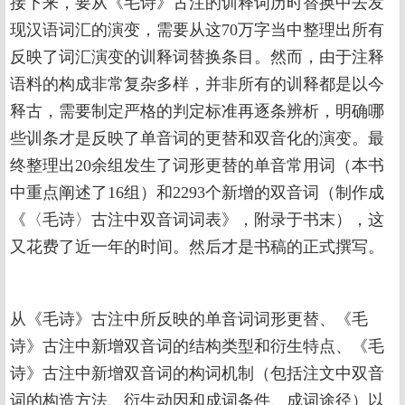
接下来，要从《毛诗》古注的训释词历时替换中去发
现汉语词汇的演变，需要从这70万字当中整理出所有
反映了词汇演变的训释词替换条目。然而，由于注释
语料的构成非常复杂多样，并非所有的训释都是以今
释古，需要制定严格的判定标准再逐条辨析，明确哪
些训条才是反映了单音词的更替和双音化的演变。最
终整理出20余组发生了词形更替的单音常用词（本书
中重点阐述了16组）和2293个新增的双音词（制作成
《〈毛诗〉古注中双音词词表》，附录于书末），这
又花费了近一年的时间。然后才是书稿的正式撰写。
从《毛诗》古注中所反映的单音词词形更替、《毛
诗》古注中新增双音词的结构类型和衍生特点、《毛
诗》古注中新增双音词的构词机制（包括注文中双音
词的构造方法、衍生动因和成词条件、成词途径）以