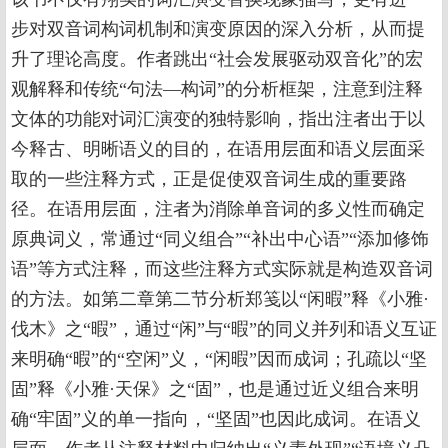
步对双音词构词机制和演变原因的深入分析，从而提
升了理论高度。作者跳出“社会发展驱动双音化”的宏
观解释和传统“句法—构词”的分析框架，注意到注释
文体的功能对词汇演变的独特影响，指出注者出于以
今释古、明晰语义的目的，在语用层面和语义层面采
取的一些注释方式，正是促使双音词生成的重要路
径。在语用层面，注者为消除单音词的多义性而确定
原典词义，常通过“同义组合”“补出中心语”“添加修饰
语”等方式注释，而这些注释方式实际就是构造双音词
的方法。如第二章第二节分析郑笺以“闲暇”释《小雅·
伐木》之“暇”，通过“闲”与“暇”的同义并列和语义互证
来明确“暇”的“空闲”义，“闲暇”因而成词；孔疏以“坚
固”释《小雅·天保》之“固”，也是通过近义组合来明
确“牢固”义的单一指向，“坚固”也因此成词。在语义