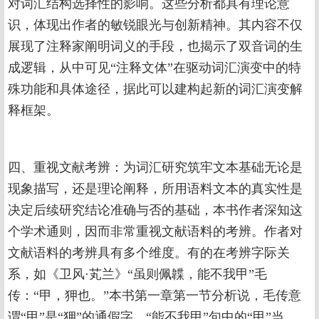
对词汇结构选择性的影响。这些分析都具有理论意
识，体现出作者的敏锐眼光与创新精神。其内容不仅
展现了注释家阐明词义的手段，也揭示了双音词的生
成逻辑，从中可见“注释文体”在驱动词汇演变中的特
殊功能和具体途径，据此可以建构起新的词汇演变解
释框架。
四、重视文献考辨：为词汇研究筑牢文本基础无论是
现象描写，还是理论阐释，所用语料文本的真实性是
决定后续研究结论准确与否的基础，本书作者深知这
个学术通则，因而非常重视文献语料的考辨。作者对
文献语料的考辨具有多个维度。有的在考辨字际关
系，如《卫风·芄兰》“虽则佩韘，能不我甲”毛
传：“甲，狎也。”本书第一章第一节分析说，毛传意
谓“甲”是“狎”的通假字，“能不我甲”句中的“甲”当