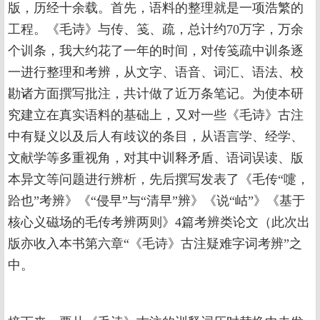
版，历经十余载。首先，语料的整理就是一项浩繁的
工程。《毛诗》与传、笺、疏，总计约70万字，万余
个训条，我大约花了一年的时间，对传笺疏中训条逐
一进行整理和考辨，从文字、语音、词汇、语法、校
勘诸方面撰写批注，共计做了近万条笔记。为使本研
究建立在真实语料的基础上，又对一些《毛诗》古注
中有疑义以及后人有歧议的条目，从语言学、经学、
文献学等多重视角，对其中训释矛盾、语词误读、版
本异文等问题进行辨析，先后撰写发表了《毛传“嚏，
跲也”考辨》《“侵早”与“清早”辨》《说“岵”》《基于
核心义磁场的毛传考辨两则》4篇考辨类论文（此次出
版亦收入本书第六章“《毛诗》古注疑难字词考辨”之
中。