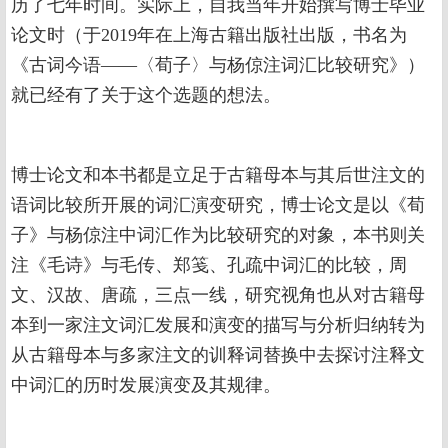
历了七年时间。实际上，自我当年开始撰写博士毕业
论文时（于2019年在上海古籍出版社出版，书名为
《古词今语——〈荀子〉与杨倞注词汇比较研究》）
就已经有了关于这个选题的想法。
博士论文和本书都是立足于古籍母本与其后世注文的
语词比较所开展的词汇演变研究，博士论文是以《荀
子》与杨倞注中词汇作为比较研究的对象，本书则关
注《毛诗》与毛传、郑笺、孔疏中词汇的比较，周
文、汉故、唐疏，三点一线，研究视角也从对古籍母
本到一家注文词汇发展和演变的描写与分析归纳转为
从古籍母本与多家注文的训释词替换中去探讨注释文
中词汇的历时发展演变及其规律。