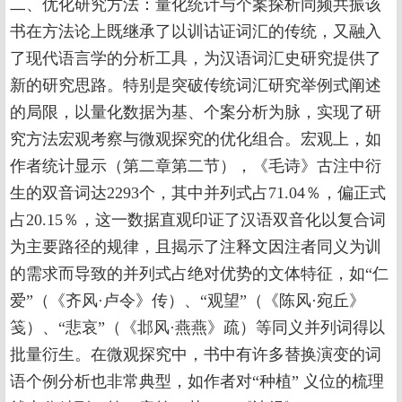
二、优化研究方法：量化统计与个案探析同频共振该
书在方法论上既继承了以训诂证词汇的传统，又融入
了现代语言学的分析工具，为汉语词汇史研究提供了
新的研究思路。特别是突破传统词汇研究举例式阐述
的局限，以量化数据为基、个案分析为脉，实现了研
究方法宏观考察与微观探究的优化组合。宏观上，如
作者统计显示（第二章第二节），《毛诗》古注中衍
生的双音词达2293个，其中并列式占71.04％，偏正式
占20.15％，这一数据直观印证了汉语双音化以复合词
为主要路径的规律，且揭示了注释文因注者同义为训
的需求而导致的并列式占绝对优势的文体特征，如“仁
爱”（《齐风·卢令》传）、“观望”（《陈风·宛丘》
笺）、“悲哀”（《邶风·燕燕》疏）等同义并列词得以
批量衍生。在微观探究中，书中有许多替换演变的词
语个例分析也非常典型，如作者对“种植” 义位的梳理