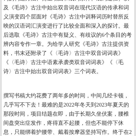
及《毛诗》古注中始出双音词在现代汉语的传承和词
义演变四个层面对《毛诗》古注中训释词历时替所反
映的汉语词汇演变进行了比较全面和深入的探讨。最
后选取《毛诗》古注中有疑义、有歧议的6个条目的考
辨内容专作一章。为给学人研究《毛诗》古注提供资
料，书末还附录了《〈毛诗〉古注中双音词词表》
《〈毛诗〉古注中语素承袭类双音词词表》《〈毛
诗〉古注中始出双音词词表》三个词表。
撰写书稿大约花费了两年多的时间，中间几经卡顿，
几乎写不下去！最难的是2022年冬天到2023年夏天的
那段时间，项目结题在即，由于长期久坐伏案，腰椎
间盘突出症发作，疼得直不起腰，但也不能停下休
息，只能绑着护腰带、戴着按摩器坚持写作。终于在2