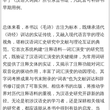
早于《汉语大词典》所引东晋书证，凡此皆可补辞书
早期用例。
总体来看，本书以《毛诗》古注为标本，既继承清代
《诗经》训诂的实证传统，又融入现代语言学的理论
视角，堪称汉语词汇史研究中文献与理论互证的典
范。它首次系统构建“注释语料—词汇演变”的研究范
式，既验证了汉语词汇演变的关键规律，为常用词研
究提供了注释文体的实证，又揭示了注释功能对词汇
双音化的驱动作用，丰富了词汇演变的动因理论。其
字词考辨成果与书末附录的“词表”也为文献训诂和辞
书修订提供了可靠实例。相信本书的出版，将推动学
界对历代注释语料的重视，为汉语史研究开辟新的路
径。无论是初涉汉语史的学习者，还是深耕相关领域
的研究者，都应该能从本书中得到有益的启发。当