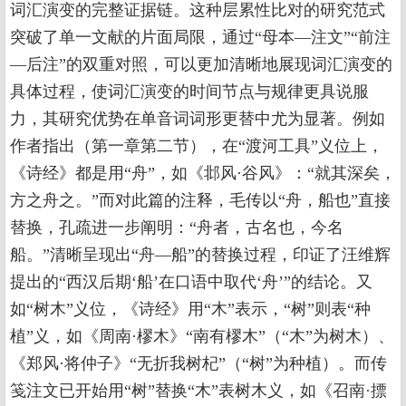
词汇演变的完整证据链。这种层累性比对的研究范式
突破了单一文献的片面局限，通过“母本—注文”“前注
—后注”的双重对照，可以更加清晰地展现词汇演变的
具体过程，使词汇演变的时间节点与规律更具说服
力，其研究优势在单音词词形更替中尤为显著。例如
作者指出（第一章第二节），在“渡河工具”义位上，
《诗经》都是用“舟”，如《邶风·谷风》：“就其深矣，
方之舟之。”而对此篇的注释，毛传以“舟，船也”直接
替换，孔疏进一步阐明：“舟者，古名也，今名
船。”清晰呈现出“舟—船”的替换过程，印证了汪维辉
提出的“西汉后期‘船’在口语中取代‘舟’”的结论。又
如“树木”义位，《诗经》用“木”表示，“树”则表“种
植”义，如《周南·樛木》“南有樛木”（“木”为树木）、
《郑风·将仲子》“无折我树杞”（“树”为种植）。而传
笺注文已开始用“树”替换“木”表树木义，如《召南·摽