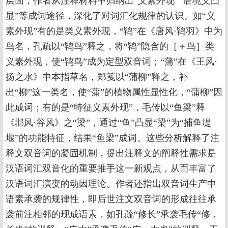
层面，作者从注释材料中归纳出“义素外现”“语境义凸
显”等成词途径，深化了对词汇化规律的认识。如“义
素外现”有的是类义素外现，“鸨”在《唐风·鸨羽》中为
鸟名，孔疏以“鸨鸟”释之，将“鸨”隐含的［＋鸟］类
义素外现，使“鸨鸟”成为定型双音词；“蒲”在《王风·
扬之水》中本指草名，郑笺以“蒲柳”释之，补
出“柳”这一类名，使“蒲”的植物属性显性化，“蒲柳”因
此成词；有的是“特征义素外现”，毛传以“鱼梁”释
《邶风·谷风》之“梁”，通过“鱼”凸显“梁”为“捕鱼堤
堰”的功能特征，结果“鱼梁”成词。这些分析解释了注
释文双音词的凝固机制，提出注释文的阐释性需求是
汉语词汇双音化的重要推手这一新观点，从而丰富了
汉语词汇演变的动因理论。作者还指出双音词生产中
语素承袭的规律性，即后世注文双音词的形成往往承
袭前注相邻的现成语素，如孔疏“修长”承袭毛传“修，