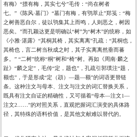
有梅》“摽有梅，其实七兮”毛传：“尚在树者
七。”《陈风·墓门》“墓门有梅，有鸮萃止”郑笺：“梅
之树善恶自尔，徒以鸮集其上而鸣，人则恶之，树因
恶矣。”而孔颖达更是明确以“树”为“树木”的统称，如
《小雅·湛露》“其桐其椅，其实离离”孔疏：“其桐也，
其椅也，言二树当秋成之时，其子实离离然垂而蕃
多。” “二树”统称“桐”树和“椅”树。再如《周南·麟之
趾》“麟之定”，毛传“定，题也”，孔疏引郭璞注“题，
额也”，于是形成“定（顁）—题—额”的词语更替链
条。这种注文与母本、注文与注文的词汇替换关系，
既具有注文自证的精确性，又可循着“母本—注文1—
注文2……”的对照关系，直观把握词汇演变的具体路
径，其特殊的语料价值，是其他文献难以替代的。