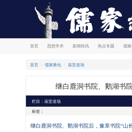
首页
思想学术
新闻快讯
热点专题
儒家
首页
儒家教化
庙堂道场
继白鹿洞书院、鹅湖书院
栏目：庙堂道场
标签：
继白鹿洞书院、鹅湖书院后，豫章书院
“山