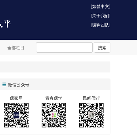
[繁體中文]
[关于我们]
[编辑团队]
全部栏目
搜索
微信公众号
儒家网
青春儒学
民间儒行