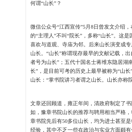
何谓“山长”？
微信公众号“江西宣传”5月8日曾发文介绍
的“主理人”不叫“院长”，多称“山长”。
喜欢与道观、寺庙为邻。后来山长演变成专
山长。“山长”称谓现存最早的文献记载，
者号为山长”；五代十国名士蒋维东隐居湖
长”，是目前可考的历史上最早被称为“山
山长：“掌书院讲习者谓之山长。山长亦称
文章还回顾道，雍正年间，清政府制定了书
如，豫章书院山长的推荐与聘用相当严格，
章书院先后有50多位山长，均为进士甚至
经验，其中不乏一些在政治与实业方面颇有