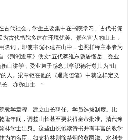
，在古代社会，学生主要集中在书院学习，古代书院
这是因为古代书院多建在环境优美、景色宜人的山上，
用名词，即使书院不建在山中，也照样称主事者为
出自《荆湘近事》佚文“五代蒋维东隐居衡岳，受业
南衡山讲学，受业弟子感念其学识德行尊其为“山
长”的人。梁章钜在他的《退庵随笔》中就这样定义
院长，亦称山主。”
院教学章程，建立山长聘任、学员选拔制度。比
乾隆年间，调整山长甚至要获得皇帝批准。清代豫
是翰林学士出身。这些山长饱读诗书并有丰富的教学
作为的名臣，如支持林则徐禁烟的黄爵滋、水利专