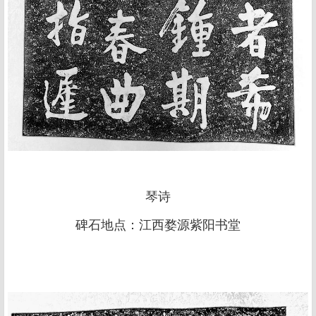
琴诗
碑石地点：江西婺源紫阳书堂