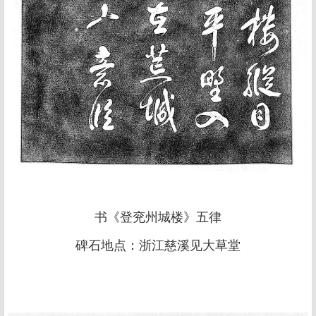
书《登兖州城楼》五律
碑石地点：浙江慈溪见大草堂