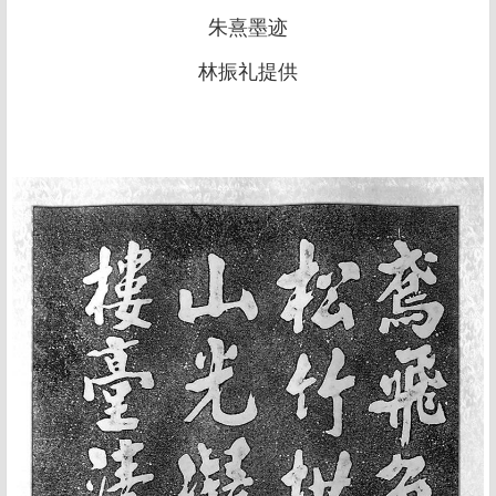
朱熹墨迹
林振礼提供