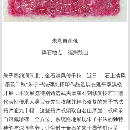
朱熹自画像
碑石地点：福州鼓山
朱子墨韵润闽北，金石清风传千秋。近日，“石上清风
·墨韵千秋”朱子书法碑刻拓印作品选展在延平双溪楼
开展，本次展览特别甄选武夷摩崖石刻修复技艺非遗
代表性传承人吴宝云先生收藏并精心修复的朱子书法
拓片逾九十幅，这些拓片或撷取自名山摩崖，或辑录
自馆藏珍碑，全方位、系统性地展现朱子书法的独特
神韵与深厚学养，让尘封于金石的朱子墨韵鲜活呈