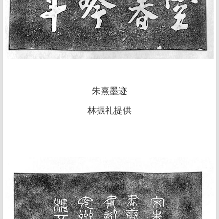
朱熹墨迹
林振礼提供