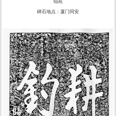
仙苑
碑石地点：厦门同安