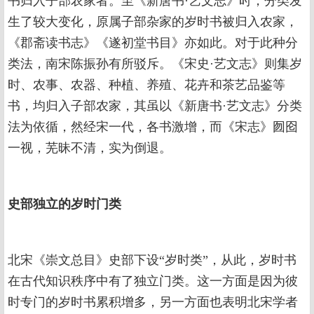
书归入子部农家者。至《新唐书·艺文志》时，分类发
生了较大变化，原属子部杂家的岁时书被归入农家，
《郡斋读书志》《遂初堂书目》亦如此。对于此种分
类法，南宋陈振孙有所驳斥。《宋史·艺文志》则集岁
时、农事、农器、种植、养殖、花卉和茶艺品鉴等
书，均归入子部农家，其虽以《新唐书·艺文志》分类
法为依循，然经宋一代，各书激增，而《宋志》囫囵
一视，芜昧不清，实为倒退。
史部独立的岁时门类
北宋《崇文总目》史部下设“岁时类”，从此，岁时书
在古代知识秩序中有了独立门类。这一方面是因为彼
时专门的岁时书累积增多，另一方面也表明北宋学者