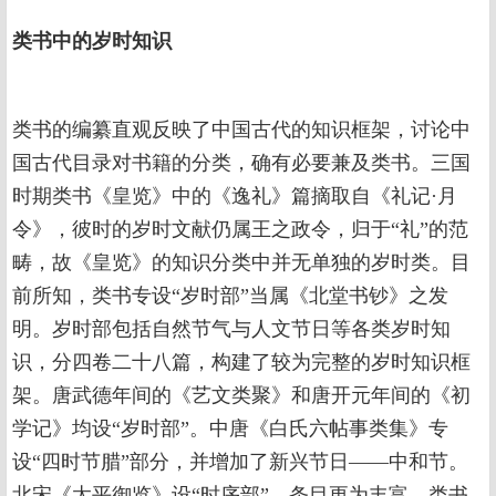
类书中的岁时知识
类书的编纂直观反映了中国古代的知识框架，讨论中
国古代目录对书籍的分类，确有必要兼及类书。三国
时期类书《皇览》中的《逸礼》篇摘取自《礼记·月
令》，彼时的岁时文献仍属王之政令，归于“礼”的范
畴，故《皇览》的知识分类中并无单独的岁时类。目
前所知，类书专设“岁时部”当属《北堂书钞》之发
明。岁时部包括自然节气与人文节日等各类岁时知
识，分四卷二十八篇，构建了较为完整的岁时知识框
架。唐武德年间的《艺文类聚》和唐开元年间的《初
学记》均设“岁时部”。中唐《白氏六帖事类集》专
设“四时节腊”部分，并增加了新兴节日——中和节。
北宋《太平御览》设“时序部”，条目更为丰富。类书