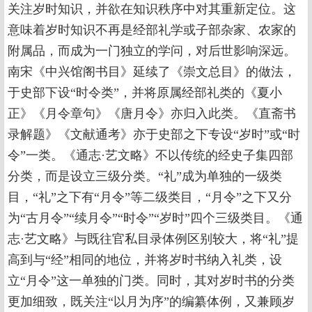
关注岁时知识，并欲在知识秩序中对其重新定位。这
意味着岁时知识不再是经部礼学或子部杂家、农家的
附属品，而成为一门独立的学问，对后世影响深远。
南宋《中兴馆阁书目》延续了《崇文总目》的做法，
于史部下设“时令类”，并将原属经部礼类的《夏小
正》《月令章句》《唐月令》亦归入此类。《直斋书
录解题》《文献通考》亦于史部之下专设“岁时”或“时
令”一类。《通志·艺文略》不以传统的经史子集四部
分类，而是设立三级分类。“礼”成为单独的一级类
目，“礼”之下有“月令”等二级类目，“月令”之下又分
为“古月令”“续月令”“时令”“岁时”四个三级类目。《通
志·艺文略》与既往官私目录体例区别较大，将“礼”提
高到与“经”相同的地位，并将岁时书纳入礼类，设
立“月令”这一单独的门类。同时，其对岁时书的分类
更加细致，既关注“以月为序”的编纂体例，又兼顾岁