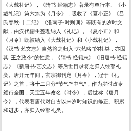
《大戴礼记》，《隋书·经籍志》著录有单行本。《小
戴礼记》第六篇为《月令》，吸收了《夏小正》《吕
氏春秋·十二纪》《淮南子·时则训》等既有的岁时文
献，由汉代儒生整理纳入《礼记》。《夏小正》和
《月令》既被纳入《大戴礼记》和《小戴礼记》，
《汉书·艺文志》自然将之归入“六艺略”的礼类，亦因
其“王之政令”的性质，《隋书·经籍志》《旧唐书·经籍
志》《新唐书·艺文志》等后世目录将之归入经部礼
类。唐开元年间，玄宗御刊定《月令》，冠于《礼
记》之首，将十二月分“节气”“中气”，作为岁时政令
颁行全国，天宝五年改名《时令》，后世称《唐月
令》，代表着唐代对自古以来岁时知识的修正、积累
和进步，亦归入经部礼类。