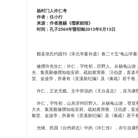
杨时门人许仁考
作者：任小行
来源：作者惠赐《儒家邮报》
时间：孔子2564年暨耶稣2013年5月13日
鄞县张氏约园刊《宋元学案补遗》卷二十五“龟山学案
修撰许先生仁：许仁，字性初，巨野人。从杨龟山游，
夫、集英殿修撰知临安府。疏劾黄滑善、汪伯彦，直道
堂、金波亭，所著有《灵溪新纪编》及《奏疏》若干卷
许仁，正史无载。文中所说的《天台县志》，应为康熙2
许仁，字性初，山东济州巨野人。从杨龟山游，登宣和
大夫、集英殿修撰知临安府。疏劾黄滑善、汪伯彦，直
敬堂、金波亭，所著有《灵溪新纪编》及《奏疏》若干
光绪、民国《台州府志》中的《许仁传》，亦引自康熙