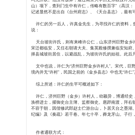
山）项下，查到门生中有许仁，传略有数百字”（高汉：
记述显然不是出自《台州府志》、《天台县志》，最有
许仁的另一后人，许真金先生，为寻找许仁的资料，曾
说：
天台坡街许氏，则有来峰许公仁，山东济州巨野金乡许
宋迁都临安，又任右朝请大夫、集英殿修撰兼临安知府
择县城坡街居住，以避战乱，为坡街许氏的始祖。此后
文中也说，许仁为“济州巨野金乡许村人”。宋代，巨野
境内并无“许村”，民国之前的《金乡县志》中也无“许
综上所述：许仁的生平可概述如下：
许仁，济州巨野（金乡）许村人，幼颖异，博通经史，
涣榜进士，擢御史台主簿、监察御史。扈跸南渡，拜右
不容于朝，因偕修武郎赵士伫游台山，卜居天台之墨湖
纪编》及《奏疏》若干卷。年七十卒，葬龙牙山。子行
作者通联方式：