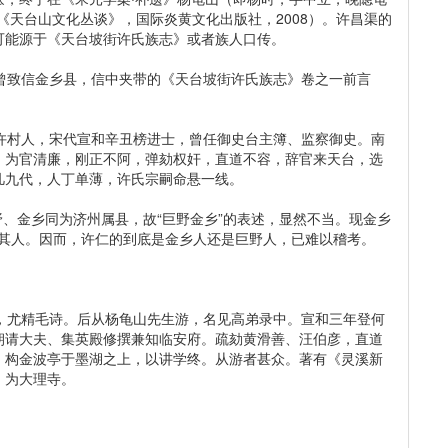
《天台山文化丛谈》，国际炎黄文化出版社，2008）。许昌渠的
可能源于《天台坡街许氏族志》或者族人口传。
致信金乡县，信中夹带的《天台坡街许氏族志》卷之一前言
村人，宋代宣和辛丑榜进士，曾任御史台主簿、监察御史。南
。为官清廉，刚正不阿，弹劾权奸，直道不容，辞官来天台，选
凡九代，人丁单薄，许氏宗嗣命悬一线。
、金乡同为济州属县，故“巨野金乡”的表述，显然不当。现金乡
仁”其人。因而，许仁的到底是金乡人还是巨野人，已难以稽考。
尤精毛诗。后从杨龟山先生游，名见高弟录中。宣和三年登何
朝请大夫、集英殿修撰兼知临安府。疏劾黄滑善、汪伯彦，直道
。构金波亭于墨湖之上，以讲学终。从游者甚众。著有《灵溪新
，为大理寺。