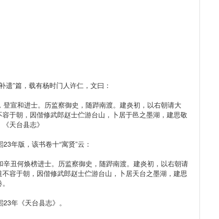
补遗”篇，载有杨时门人许仁，文曰：
登宣和进士。历监察御史，随跸南渡。建炎初，以右朝请大
不容于朝，因偕修武郎赵士伫游台山，卜居于邑之墨湖，建思敬
。《天台县志》
3年版，该书卷十“寓贤”云：
辛丑何焕榜进士。历监察御史，随跸南渡。建炎初，以右朝请
道不容于朝，因偕修武郎赵士伫游台山，卜居天台之墨湖，建思
卷。
23年《天台县志》。