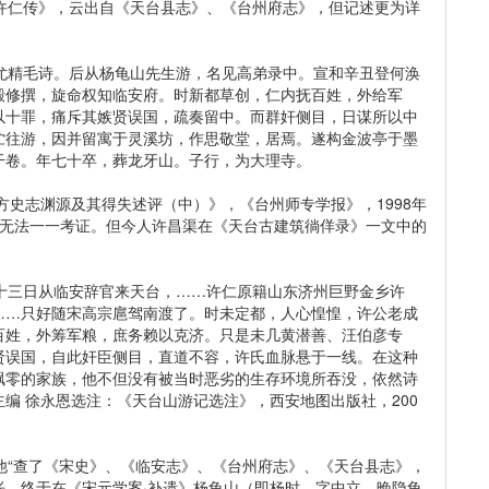
仁传》，云出自《天台县志》、《台州府志》，但记述更为详
精毛诗。后从杨龟山先生游，名见高弟录中。宣和辛丑登何涣
殿修撰，旋命权知临安府。时新都草创，仁内抚百姓，外给军
以十罪，痛斥其嫉贤误国，疏奏留中。而群奸侧目，日谋所以中
伫往游，因并留寓于灵溪坊，作思敬堂，居焉。遂构金波亭于墨
干卷。年七十卒，葬龙牙山。子行，为大理寺。
史志渊源及其得失述评（中）》，《台州师专学报》，1998年
者无法一一考证。但今人许昌渠在《天台古建筑徜佯录》一文中的
三日从临安辞官来天台，……许仁原籍山东济州巨野金乡许
……只好随宋高宗扈驾南渡了。时未定都，人心惶惶，许公老成
百姓，外筹军粮，庶务赖以克济。只是未几黄潜善、汪伯彦专
贤误国，自此奸臣侧目，直道不容，许氏血脉悬于一线。在这种
飘零的家族，他不但没有被当时恶劣的生存环境所吞没，依然诗
编 徐永恩选注：《天台山游记选注》，西安地图出版社，200
“查了《宋史》、《临安志》、《台州府志》、《天台县志》，
枨，终于在《宋元学案·补遗》杨龟山（即杨时，字中立，晚隐龟