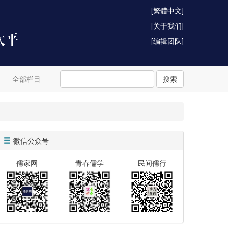
[繁體中文]
[关于我们]
[编辑团队]
全部栏目
搜索
微信公众号
儒家网
青春儒学
民间儒行