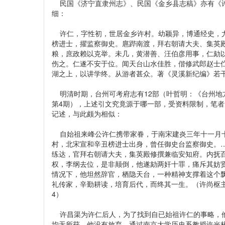
民国《济宁直隶州志》、民国《金乡县志稿》亦有《许
细：
许仁，字性初，世居金乡许村。幼颖异，博通经史，尤
榜进士，擢监察御史。扈跸南渡，拜右朝请大夫、集英
粮，庶政赖以克举。未几，黄潜善、汪伯彦用事，仁劾
伤之。仁遂不安于位。闻天台山水佳胜，偕修武郎赵士
湖之上，以讲学终。从游者甚众。著《灵溪新纪编》若
明清时期，台州可考府志有12部（叶哲明：《台州地方
第4期），上述引文究竟源于哪一部，受资料限制，笔
记述，与此颇为相似：
自始祖来峰公许仁携带家眷，于南宋建炎三年十一月十
村，北宋宣和辛丑榜进士出身，曾任御史台监察御史。
练达，官拜右朝请大夫，集英殿修撰兼临安知府。内抚
权，李纲去位，是非颠倒，他遂劾两奸十罪，痛斥其妨
情况下，他坦然辞官，栖隐天台，一种精神支撑着这个
礼传家，辛勤耕读，培育后代，而终其一生。（许尚枢主
4）
许昌渠为许仁后人，为了找到自已始祖许仁的事略，他
均无所获。他没有放弃，通过南京大学历史系教授许光