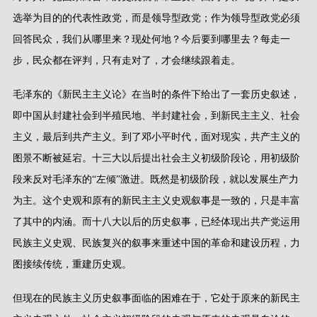
选举为目的的代表性政党，而是领导型政党；作为领导型政党必须
回答民众，我们从哪里来？现处何地？今后要到哪里去？每走一
步，民众都在评判，只有走对了，才会继续跟着走。
毛泽东的《新民主主义论》在当时的条件下给出了一套历史叙述，
即中国从封建社会到半殖民地、半封建社会，到新民主主义、社会
主义，最后到共产主义。到了邓小平时代，面对现实，共产主义的
图景不断被延宕。十三大以后提出社会主义初级阶段论，用初级阶
段来反对毛泽东的
“
左倾
”
激进。既然是初级阶段，就以发展生产力
为主。这个史观和原有的新民主主义史观叙事是一致的，只是丰富
了其中的内涵。而十八大以后的历史叙事，已经体现出共产党运用
民族主义史观、民族复兴的叙事来重述中国的革命和建设历程，力
图接续传统，重建历史观。
但现在的民族主义历史叙事面临的困难在于，它处于原来的新民主