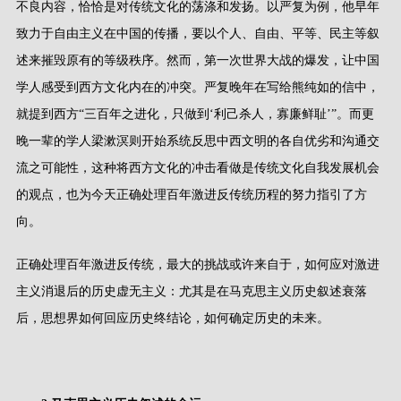
不良内容，恰恰是对传统文化的荡涤和发扬。以严复为例，他早年
致力于自由主义在中国的传播，要以个人、自由、平等、民主等叙
述来摧毁原有的等级秩序。然而，第一次世界大战的爆发，让中国
学人感受到西方文化内在的冲突。严复晚年在写给熊纯如的信中，
就提到西方
“
三百年之进化，只做到
‘
利己杀人，寡廉鲜耻
’”
。而更
晚一辈的学人梁漱溟则开始系统反思中西文明的各自优劣和沟通交
流之可能性，这种将西方文化的冲击看做是传统文化自我发展机会
的观点，也为今天正确处理百年激进反传统历程的努力指引了方
向。
正确处理百年激进反传统，最大的挑战或许来自于，如何应对激进
主义消退后的历史虚无主义：尤其是在马克思主义历史叙述衰落
后，思想界如何回应历史终结论，如何确定历史的未来。