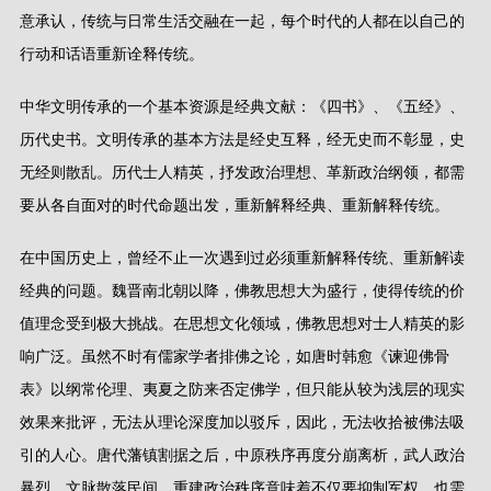
意承认，传统与日常生活交融在一起，每个时代的人都在以自己的
行动和话语重新诠释传统。
中华文明传承的一个基本资源是经典文献：《四书》、《五经》、
历代史书。文明传承的基本方法是经史互释，经无史而不彰显，史
无经则散乱。历代士人精英，抒发政治理想、革新政治纲领，都需
要从各自面对的时代命题出发，重新解释经典、重新解释传统。
在中国历史上，曾经不止一次遇到过必须重新解释传统、重新解读
经典的问题。魏晋南北朝以降，佛教思想大为盛行，使得传统的价
值理念受到极大挑战。在思想文化领域，佛教思想对士人精英的影
响广泛。虽然不时有儒家学者排佛之论，如唐时韩愈《谏迎佛骨
表》以纲常伦理、夷夏之防来否定佛学，但只能从较为浅层的现实
效果来批评，无法从理论深度加以驳斥，因此，无法收拾被佛法吸
引的人心。唐代藩镇割据之后，中原秩序再度分崩离析，武人政治
暴烈，文脉散落民间，重建政治秩序意味着不仅要抑制军权，也需