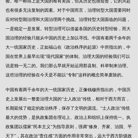
验。唯一称得上是大国的唯有美国，但其历史也很短暂，它的兴起
也有很多无法复制的因素。对于中国而言，治理转型大国需要同时
应对转型期治理和大国治理两个挑战。治理转型大国面临的问题，
一是稳定一是发展。转型治理可以借鉴各国的历史转型经验，而大
国治理的经验只能从中国的历史上加以寻找。中国有着两千余年的
大一统国家历史，正如福山在《政治秩序的起源》中所指出的，中
国在世界上最早出现
“
现代国家
”
的体制。治理大国的经验我们可以
说是独一无二的。我们那么早就开始运用郡县制、科举制来治理。
这些治理的经验在今天是不能以
“
专制
”
这样的概念简单废除的。
中国有着两千余年的大一统国家历史，正像钱穆所指出的，中国历
史上发展出一整套治理大国的
“
士人政治
”
传统，相对于西方而言，
长期延续了稳定的政治秩序，保存了文明的源流。
“
士人政治
”
传统
最大的优势，是执政集团在理论上、政治上和组织上保持统一。执
政集团以儒家
“
民本主义
”
为指导原则，强调
“
修身、齐家、治国、平
天下
”
，其在政治
“
责任感
”
方面的作用非常突出，远大于西方阶级政