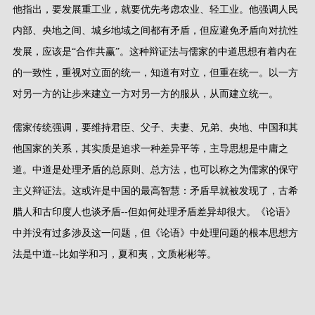
他指出，要发展重工业，就要优先考虑农业、轻工业。他强调人民
内部、央地之间、城乡地域之间都有矛盾，但应避免矛盾向对抗性
发展，应该是
“
合作共赢
”
。这种辩证法与儒家的中道思想有着内在
的一致性，重视对立面的统一，知道有对立，但重在统一。以一方
对另一方的让步来建立一方对另一方的服从，从而建立统一。
儒家传统强调，要维持君臣、父子、夫妻、兄弟、央地、中国和其
他国家的关系，其实质是追求一种差异平等，主导思想是中庸之
道。中道是处理矛盾的总原则、总方法，也可以称之为儒家的保守
主义辩证法。这或许是中国的最高智慧：矛盾早就被发现了，古希
腊人和古印度人也谈矛盾
--
但如何处理矛盾差异却很大。《论语》
中并没有过多涉及这一问题，但《论语》中处理问题的根本思想方
法是中道
--
比如学和习，夏和夷，文质彬彬等。