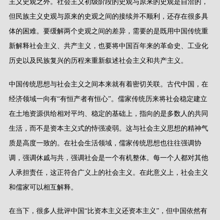
主义史观之外。社会主义初级阶段的史观与原来的史观是自洽的，
但民族主义史观与原来的史观之间的接续并不顺利，还存在很多具
体的困难。要缓解两个史观之间的差异，需要的是既用中国传统重
新解释社会主义、共产主义，也要将中国百年来的革命史、工业化
历史以及民族复兴的历程来重新叙述社会主义和共产主义。
中国传统思想与社会主义之间本来就有着密切关联。古代中国，在
经济领域一向有
“
有恒产者有恒心
”
。儒家传统历来将社会稳定建立
在土地资源供给相对平均、稳定的基础上，指向的是多数人的共同
生活，而不是资本主义式的恃强凌弱。这与社会主义思想的精神气
质是高度一致的。在社会生活领域，儒家传统思想也往往强调协
调，强调休戚与共，强调社会是一个有机整体。每一个人都对其他
人承担责任，这正符合广义上的社会主义。在此意义上，社会主义
和儒家可以相互解释。
在当下，很多人批评中国
“
比资本主义还资本主义
”
，但中国依然有