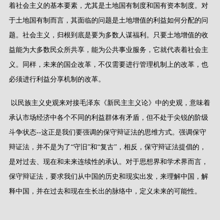
着社会主义的基本要素，尤其是土地国有制度和国有资本制度。对
于土地国有制而言，其面临的问题是土地增值的利益如何分配的问
题。社会主义，归根到底是要为多数人谋福利。只要土地增值的收
益能为大多数民众所共享，能为公共事业服务，它就代表着社会主
义。同样，未来的国企改革，不仅需要进行管理机制上的改革，也
必须进行利益分享机制的改革。
以民族主义史观来对接毛泽东《新民主主义论》中的史观，意味着
承认市场经济中各个不同的利益群体有矛盾，但不处于尖锐的阶级
斗争状态
--
这正是我们要强调的保守辩证法的思维方式。强调保守
辩证法，并不是为了
“
守旧
”
和
“
复古
”
，相反，保守辩证法提倡的，
是对过去、现在和未来连续性的承认。对于思想界和学术界而言，
保守辩证法，要求我们从中国的历史和现实出发，来理解中国，解
释中国，并在过去和现在生长出的脉络中，定义未来的可能性。