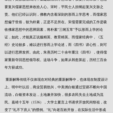
要复兴儒家思想来收拾人心。宋时，平民士人担纲起复兴文脉之
责。他们已经认识到，佛教内含着深刻的形而上学思考，而儒家思
想偏于世俗，较为朴素，正是不足所在。宋儒需要完成的工作是吸
收佛家思想中的思辨因素，将朴素
“
三纲五常
”
予以形而上学的论
证，如此，才能真正说服精英、教育精英。而儒家经典中，《五
经》史论较多，难以进行形而上学论述，而《四书》讲心性，则可
以进行思辨发挥。由此，朱熹历时二十余年重注《四书》，使得儒
家重新夺回思想领导权。这场斗争，如果从韩愈算起，历经三百余
年方获成功。
重新解释传统不仅体现在对经典的重新解释中，也体现在制度设计
上。明中叶以后，商业贸易勃兴，中美洲白银通过贸易不断向中国
流动，白银资本发达，土地兼并加快，很多农民失去土地成为流
民。嘉靖十五年（
1536
），大学士夏言上书请求开放民间祭祖，改
变了
“
礼不下庶人
”
的惯例。
“
礼
”
向老百姓开放，在实际生活中形成