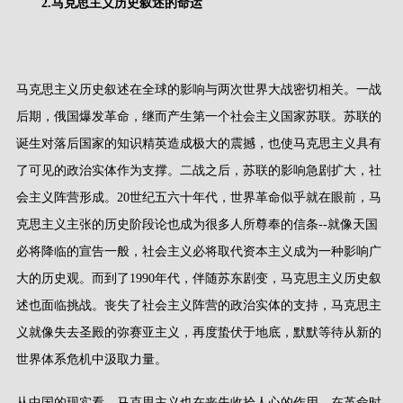
2.
马克思主义历史叙述的命运
马克思主义历史叙述在全球的影响与两次世界大战密切相关。一战
后期，俄国爆发革命，继而产生第一个社会主义国家苏联。苏联的
诞生对落后国家的知识精英造成极大的震撼，也使马克思主义具有
了可见的政治实体作为支撑。二战之后，苏联的影响急剧扩大，社
会主义阵营形成。
20
世纪五六十年代，世界革命似乎就在眼前，马
克思主义主张的历史阶段论也成为很多人所尊奉的信条
--
就像天国
必将降临的宣告一般，社会主义必将取代资本主义成为一种影响广
大的历史观。而到了
1990
年代，伴随苏东剧变，马克思主义历史叙
述也面临挑战。丧失了社会主义阵营的政治实体的支持，马克思主
义就像失去圣殿的弥赛亚主义，再度蛰伏于地底，默默等待从新的
世界体系危机中汲取力量。
从中国的现实看，马克思主义也在丧失收拾人心的作用。在革命时