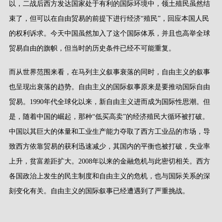
以，二战后西方发达国家处于有利的国际环境中，领土殖民虽然结
束了，但可以在自由贸易的前提下进行经济
“
殖民
”
，回应本国人民
的权利诉求。今天中国虽然加入了这个国际体系，并且也高举全球
贸易自由的旗帜，但当时的历史条件已经不可能重复。
而从世界范围来看，在马列主义叙事衰落的同时，自由主义的叙事
也呈现出衰落的趋势。自由主义的国际叙事原来是要推动国际自由
贸易。
1990
年代全球化以来，新自由主义进而成为国际性思潮。但
是，随着中国的崛起，那种
“
低买高卖
”
的经济殖民大循环被打破。
中国以其巨大的体量和工业生产能力夺取了西方工业品的市场，导
致西方依靠贸易的获利迅速减少，其国内的平衡也被打破，失业率
上升，贫富差距扩大。
2008
年以来的金融危机与此密切相关。西方
各国政治上发生的民主制度和自由主义的危机，也与国际关系的深
刻变化有关。自由主义的国际叙事已经遭遇到了严重挑战。