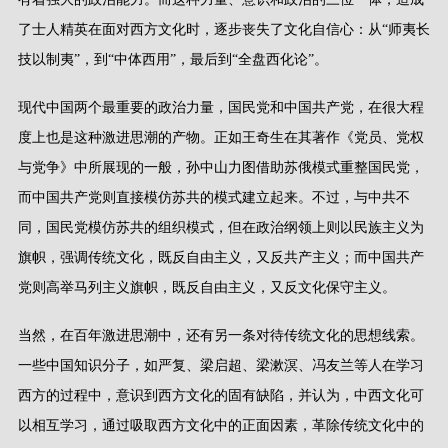
了士人精英在面对西方文化时，逐步丧失了文化自信心：从
“
师夷长
技以制夷
”
，到
“
中体西用
”
，最后到
“
全盘西化论
”
。
现代中国两个最重要的政治力量，国民党和中国共产党，在很大程
度上也是这种激进思潮的产物。正如王奇生在其著作《党员、党权
与党争》中所展现的一般，孙中山力图借助苏俄模式重整国民党，
而中国共产党则直接模仿苏共的模式建立起来。不过，与中共不
同，国民党模仿苏共的组织模式，但在政治纲领上则以民族主义为
旗帜，强调传统文化，既反自由主义，又反共产主义；而中国共产
党则高举马列主义旗帜，既反自由主义，又反文化保守主义。
当然，在百年激进思潮中，还有另一条对待传统文化的思想线索。
一些中国知识分子，如严复、梁启超、梁漱溟、冯友兰等人在学习
西方的过程中，意识到西方文化的固有缺陷，并认为，中西文化可
以相互学习，通过吸取西方文化中的正面因素，革除传统文化中的