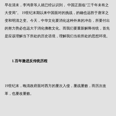
早在清末，李鸿章等人就已经认识到， 中国正面临
“
三千年未有之
大变局
”
。
19
世纪末期以来中国面对的挑战，的确也远胜于唐宋之
变和明清之变。今天，中华文化要消化这种外来的冲击，所要付出
的努力势必也远大于消化佛教文化。而我们要重新解释传统，首先
是应该理解当下所处的历史语境，理解我们当前所处的思想环境。
1.
百年激进反传统历程
19
世纪末，晚清政府面对西方的屡次入侵，屡战屡败，而历次改
革，也屡改屡败。