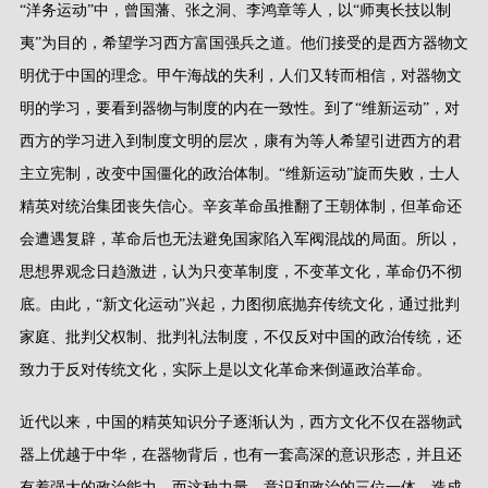
“
洋务运动
”
中，曾国藩、张之洞、李鸿章等人，以
“
师夷长技以制
夷
”
为目的，希望学习西方富国强兵之道。他们接受的是西方器物文
明优于中国的理念。甲午海战的失利，人们又转而相信，对器物文
明的学习，要看到器物与制度的内在一致性。到了
“
维新运动
”
，对
西方的学习进入到制度文明的层次，康有为等人希望引进西方的君
主立宪制，改变中国僵化的政治体制。
“
维新运动
”
旋而失败，士人
精英对统治集团丧失信心。辛亥革命虽推翻了王朝体制，但革命还
会遭遇复辟，革命后也无法避免国家陷入军阀混战的局面。所以，
思想界观念日趋激进，认为只变革制度，不变革文化，革命仍不彻
底。由此，
“
新文化运动
”
兴起，力图彻底抛弃传统文化，通过批判
家庭、批判父权制、批判礼法制度，不仅反对中国的政治传统，还
致力于反对传统文化，实际上是以文化革命来倒逼政治革命。
近代以来，中国的精英知识分子逐渐认为，西方文化不仅在器物武
器上优越于中华，在器物背后，也有一套高深的意识形态，并且还
有着强大的政治能力。而这种力量、意识和政治的三位一体，造成