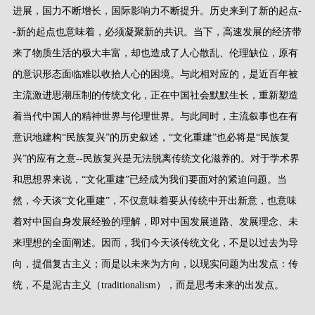
进展，国力不断增长，国际影响力不断提升。历史来到了新的起点
-
-
新的起点也意味着，必须凝聚新的共识。当下，高速发展的经济带
来了物质生活的极大丰富，却也造成了人心散乱、伦理缺位，原有
的意识形态面临难以收拾人心的困境。与此相对应的，是近百年被
主流激进思潮压制的传统文化，正在中国社会默默生长，重新塑造
着当代中国人的精神世界与伦理世界。与此同时，主流叙事也在有
意识地建构
“
民族复兴
”
的历史叙述，
“
文化重建
”
也必将是
“
民族复
兴
”
的应有之意
--
民族复兴是无法脱离传统文化滋养的。对于学术界
和思想界来说，
“
文化重建
”
已经成为我们要面对的紧迫问题。当
然，今天谈
“
文化重建
”
，不仅意味着要从传统中开出新意，也意味
着对中国自身发展经验的理解，即对中国发展道路、发展理念、未
来理想的全面阐述。因而，我们今天谈传统文化，不是以过去为导
向，提倡复古主义；而是以未来为方向，以现实问题为出发点：传
统，不是泥古主义（
traditionalism
），而是思考未来的出发点。