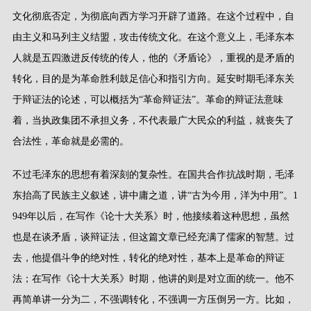
文化彻底否定，为彻底向西方学习开辟了道路。在这个过程中，自
由主义和马列主义结盟，攻击传统文化。在这个意义上，毛泽东本
人就是五四激进反传统的传人，他的《矛盾论》，重视的是矛盾的
转化，目的是为革命胜利鼓足信心和指引方向。延安时期毛泽东关
于辩证法的论述，可以概括为
“
革命辩证法
”
。革命的辩证法意味
着，当执政集团不承担义务，不代表最广大民众的利益，就丧失了
合法性，革命就是必需的。
不过毛泽东的思想有着深刻的复杂性。在国共合作抗战时期，毛泽
东抬高了民族主义叙述，讲中庸之道，讲
“
古为今用，洋为中用
”
。
1
949
年以后，在写作《论十大关系》时，他接续着这种思想，虽然
也是在谈矛盾，谈辩证法，但这篇文章已经充满了儒家的智慧。过
去，他提倡斗争的绝对性，转化的绝对性，基本上是革命的辩证
法；在写作《论十大关系》时期，他讲的则是对立面的统一。他不
再简单讲一分为二，不强调转化，不强调一方压倒另一方。比如，