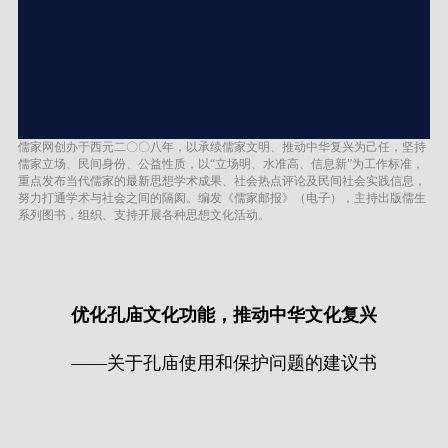
儒家网创办于西元二〇〇八年，以承续儒家文明、推动中华复兴为己任，坚持
儒家立场、民间身份、公益性质，以“立场明、水准高、信息新”为工作标准，
重点发布当代儒家的最新思想学术成果、社会热点评论及民间社会实践信息，
努力打通学术与社会之间的隔阂。编发《儒家邮报》（电子），主持出版儒生
系列图书，组织、支持开展各种思想文化活动。
优化孔庙文化功能，推动中华文化复兴
——关于孔庙使用和保护问题的建议书