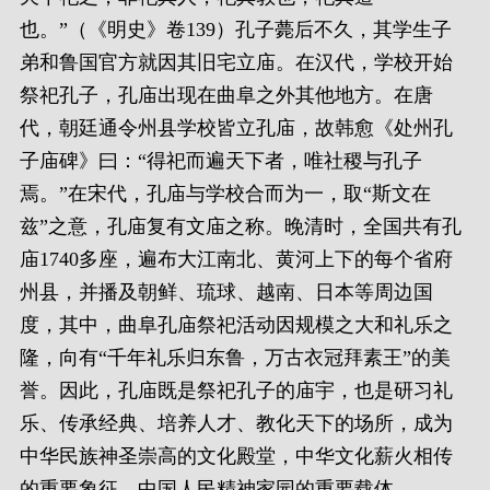
也。”（《明史》卷139）孔子薨后不久，其学生子
弟和鲁国官方就因其旧宅立庙。在汉代，学校开始
祭祀孔子，孔庙出现在曲阜之外其他地方。在唐
代，朝廷通令州县学校皆立孔庙，故韩愈《处州孔
子庙碑》曰：“得祀而遍天下者，唯社稷与孔子
焉。”在宋代，孔庙与学校合而为一，取“斯文在
兹”之意，孔庙复有文庙之称。晚清时，全国共有孔
庙1740多座，遍布大江南北、黄河上下的每个省府
州县，并播及朝鲜、琉球、越南、日本等周边国
度，其中，曲阜孔庙祭祀活动因规模之大和礼乐之
隆，向有“千年礼乐归东鲁，万古衣冠拜素王”的美
誉。因此，孔庙既是祭祀孔子的庙宇，也是研习礼
乐、传承经典、培养人才、教化天下的场所，成为
中华民族神圣崇高的文化殿堂，中华文化薪火相传
的重要象征，中国人民精神家园的重要载体。