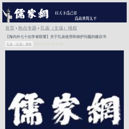
首页
›
热点专题
›
孔庙（文庙）维权
【海内外七十位学者联署】关于孔庙使用和保护问题的建议书
孔庙（文庙）维权
2014-02-23 18:43:44