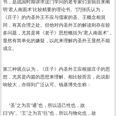
书，是战国时期讲求这门学问的老专家们裒辑自来阐
明‘君人南面术’比较精要的理论书。”[7]张氏认为，
《庄子》的内圣外王不应与儒家的圣、王概念相混
同，有其合理之处。但他对内圣外王的解读则存在较
多问题，尤其是将《老子》思想概括为“君人南面术”，
显然有简单化的嫌疑，以此来理解内圣外王显然不能
成立。
第三种观点认为，《庄子》内圣外王应根据庄子的思
想，尤其是内篇的思想来理解。相比较而言，此说影
响较大，亦得到广泛认可。钱基博先生称：
“圣”之为言“通”也，所以适己性也，故
曰“内”。“王”之为言“往”也，所以与物化也，故