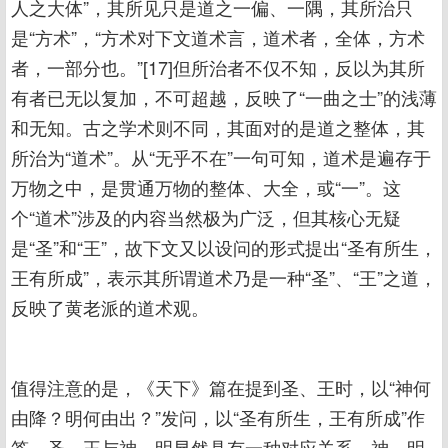
人之大体”，其所见只是道之一偏、一隅，其所治只
是“方术”，“方术对下文道术言，道术者，全体，方术
者，一部分也。”[17]但所治者不仅不知，反以为其所
有者已无以复加，不可超越，反映了“一曲之士”的浅薄
和无知。古之学术则不同，其面对的是道之整体，其
所治为“道术”。从“无乎不在”一句可知，道术是遍存于
万物之中，是贯通万物的整体、大全，或“一”。这
个“道术”涉及的内容当然极为广泛，但其核心无疑
是“圣”和“王”，故下文又以设问的形式提出“圣有所生，
王有所成”，表示其所谓道术乃是一种“圣”、“王”之道，
反映了黄老派的道术观。
值得注意的是，《天下》篇在提到圣、王时，以“神何
由降？明何由出？”发问，以“圣有所生，王有所成”作
答，圣、王与神、明显然具有一种对应关系，神、明