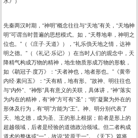
水》）
先秦两汉时期，“神明”概念往往与“天地”有关，“天地∕神
明”可谓当时普遍的思想模式。如，“天尊地卑，神明之
位也。”（《庄子·天道》），“礼乐偩天地之情，达神
明之德。”（《礼记·乐记》）在当时人们的观念中，天
降精气构成万物的精神，地生物质形成万物的形貌，
如《鹖冠子·度万》：“天者神也，地者形也。”《黄帝
内经·素问五》：“天有精，地有形。”故神、明往往也
与“内∕外”、“神∕形”具有意义的关联，具体讲，“神”落实
为内在的精神，有“神”方可有“圣”；“明”凝聚为外在的
形体及行为，有“明”方能为“王”。神、明分别代表了
天、地之德，成为圣、王的形上根据；前者是形上的
超越领域，后者是经验的道德政治领域。但二者构成
道术的整体或“一”，故说“皆原于一”。《天下》篇将