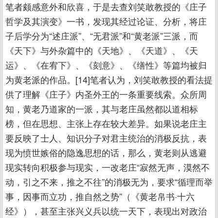
笔者颇感意外和欣喜，于是去查刘笑敢教授的《庄子
哲学及其演变》一书，发现其经过论证、分析，将庄
子后学分为“述庄派”、“无君派”和“黄老派”三派，而
《天下》与外杂篇中的《天地》、《天道》、《天
运》、《在宥下》、《刻意》、《缮性》等篇均被归
为黄老派的作品。[14]笔者认为，刘笑敢教授的看法提
供了理解《庄子》内圣外王的一条重要线索。众所周
知，黄老乃道家的一派，其与老庄虽然都以道相标
榜，但在思想、主张上存在较大差异。如果说老庄主
要反映了士人、知识分子对君主统治的消极反抗，表
现为愤世嫉俗的隐逸思想的话，那么，黄老则从逃避
现实转向积极参与现实，一改老庄“寂然无声，漠然不
动，引之不来，推之不往”的消极无为，要求“循理而举
事，因事而立功，推自然之势”（《黄老帛书·十六
经》），甚至主张兴义兵以统一天下，表现出对政治