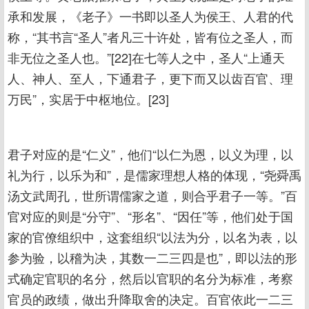
承和发展，《老子》一书即以圣人为侯王、人君的代
称，“其书言“圣人”者凡三十许处，皆有位之圣人，而
非无位之圣人也。”[22]在七等人之中，圣人“上通天
人、神人、至人，下通君子，更下而又以齿百官、理
万民”，实居于中枢地位。[23]
君子对应的是“仁义”，他们“以仁为恩，以义为理，以
礼为行，以乐为和”，是儒家理想人格的体现，“尧舜禹
汤文武周孔，世所谓儒家之道，则合乎君子一等。”百
官对应的则是“分守”、“形名”、“因任”等，他们处于国
家的官僚组织中，这套组织“以法为分，以名为表，以
参为验，以稽为决，其数一二三四是也”，即以法的形
式确定官职的名分，然后以官职的名分为标准，考察
官员的政绩，做出升降取舍的决定。百官依此一二三