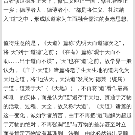
古者修道德即正天下，修仁义即正一国，修礼智即正
一乡；德厚者大，德薄者小。”都是将仁义、礼法纳
入“道”之中，形成以道家为主而融合儒法的黄老思想。
值得注意的是，《天道》篇称“先明天而道德次之”，
将“天”列于“道德”之前；《在宥》篇称“观于天而不
助……出于道而不谋”，“天”也在“道”之前。故学界一般
认为，《庄子·天道》诸篇将老子生天生地的道内化为
天地之道，将“地法天，天法道”发展为“德兼（统属）
于道，道兼于天”（《天地》），不再将“道”看作最高
和唯一的实体，而是认为“道”遍存于天地、贯通于万物
的活动、过程、大全，故又称“大道”。《天道》诸篇的
这一变化，诚如学者所言，由于不再把“道”理解为超越
于万物的绝对，不再强调“道”与万物的差异甚至对立，
而是肯定万物皆有其理则、法则，由此必然得出应顺