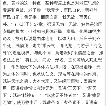
点。黄老的这一特点，某种程度上也是对老庄思想的
发展和突破。老子称：“我无为，而民自化；我好静，
而民自正；我无事，而民自富；我无欲，而民自
朴。”（《老子》57章）强调无为、无欲、好静是治国
安民的根本，但对如何具体正民、富民、化民却很少
论及，故可以说是由体达用，以体为用。后庄子则齐
生死、泯物我，走向“乘云气，御飞龙，而游乎四海之
外”的逍遥境界。与此不同，黄老派则“采儒墨之善，撮
名法之要”，将仁义、尚贤、形名、赏罚等纳入其思想
中，作为治天下的具体方法和手段，在突出虚静、无
为之体的同时，也承认仁义、形名等在用中的作用。
既讲天地之德，大本大宗，又讲缘理而动，因循为
用；既讲虚静恬淡寂漠无为，又讲“王天下”、“畜天
下”；既讲“精神专一”，“昧然无不静者矣”，又讲“赡足
万物”，使万物丰足；既讲圣道、玄圣素王，又讲帝