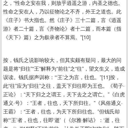
之，“性命之安在我，则放乎逍遥之游，内圣之德也。
性命之安在人，乃以征物论之不齐，外王之道也。此
《庄子》书大指也。然《庄子》三十二篇，言《逍遥
游》者二十篇，言《齐物论》者十二篇，而本篇（指
《天下》篇）之为叙录者不算焉。”[10]
按，钱氏之说影响较大，但其实颇有疑问，最大的问
题是将“归往”“王”解释为“前往”之“往”，望文生义，造成
误读。钱氏据声训称：“‘王’之为言，往也。”[11]按，
此“往”应为“归往”之往，盖天下归往即为王也。《荀子·
正论》：“天下归之之谓王，天下去之之谓亡。”《白虎
通义·号》：“王者，往也，天下所归往。”《风俗通义·
王霸》：“王者，往也，为天下所归往也。”但钱氏却
称“‘王’者，往也，往即‘逝’（《尔雅·解诂》：‘逝，往