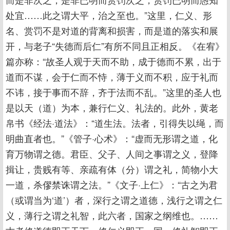
处宜……此之谓大平，治之至也。”这里，仁义、形
名、赏罚不是对道的背离和损害，而是道的落实和展
开，与老子“失德而后仁”有所不同且正相反。《在宥》
篇亦称：“故圣人观于天而不助，成于德而不累，出于
道而不谋，会于仁而不恃，薄于义而不积，应于礼而
不讳，接于事而不辞，齐于法而不乱。”这里的圣人也
是以天（道）为本，兼行仁义、礼法的。此外，黄老
帛书《经法·道法》：“道生法。法者，引得失以绳，而
明曲直者也。”《管子·心术》：“虚而无形谓之道，化
育万物谓之德。君臣、父子、人间之事谓之义，登降
揖让，贵贱有等、亲疏有体（分）谓之礼，简物小大
一道，杀僇禁诛谓之法。”《文子·上仁》：“古之为君
（或谓当为‘道’）者，深行之谓之道德，浅行之谓之仁
义，薄行之谓之礼智，此六者，国家之纲维也。……