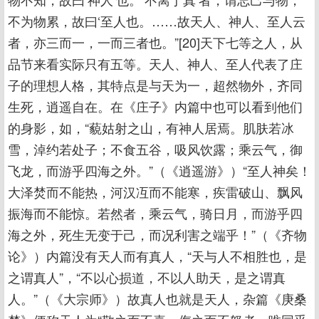
不为物累，故曰‘至人也。……故天人、神人、至人云
者，亦三而一，一而三者也。”[20]天下七等之人，从
品节来看实际只有五等。天人、神人、至人代表了庄
子的理想人格，其特点是与天为一，超然物外，齐同
生死，逍遥自在。在《庄子》内篇中也可以看到他们
的身影，如，“藐姑射之山，有神人居焉。肌肤若冰
雪，淖约若处子；不食五谷，吸风饮露；乘云气，御
飞龙，而游乎四海之外。”（《逍遥游》）“至人神矣！
大泽焚而不能热，河汉冱而不能寒，疾雷破山、飘风
振海而不能惊。若然者，乘云气，骑日月，而游乎四
海之外，死生无变于己，而况利害之端乎！”（《齐物
论》）内篇没有天人而有真人，“天与人不相胜也，是
之谓真人”，“不以心损道，不以人助天，是之谓真
人。”（《大宗师》）故真人也就是天人，杂篇《庚桑