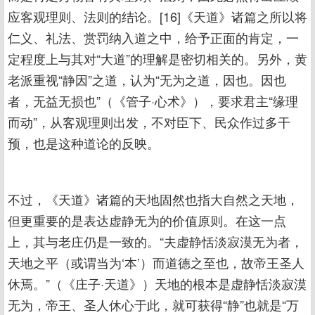
应客观理则、法则的结论。[16]《天道》诸篇之所以将
仁义、礼法、赏罚纳入道之中，给予正面的肯定，一
定程度上与其对“大道”的理解是密切相关的。另外，黄
老派重视“静因”之道，认为“无为之道，因也。因也
者，无益无损也”（《管子·心术》），要求君主“缘理
而动”，从客观理则出发，不对臣下、民众作过多干
预，也是这种道论的反映。
不过，《天道》诸篇的天地固然也指大自然之天地，
但更重要的是表达虚静无为的价值原则。在这一点
上，其与老庄仍是一致的。“夫虚静恬淡寂漠无为者，
天地之平（或谓当为‘本’）而道德之至也，故帝王圣人
休焉。”（《庄子·天道》）天地的根本是虚静恬淡寂漠
无为，帝王、圣人休心于此，就可获得“静”也就是“万