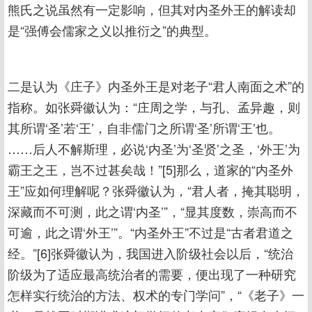
熊氏之说虽然有一定影响，但其对内圣外王的解读却
是“强傅会儒家之义以推衍之”的典型。
二是认为《庄子》内圣外王是对老子“君人南面之术”的
指称。如张舜徽认为：“庄周之学，与孔、孟异趣，则
其所谓‘圣’若‘王’，自非儒门之所谓‘圣’所谓‘王’也。
……后人不解斯理，必说‘内圣’为‘圣贤’之圣，‘外王’为
霸王之王，岂不过甚矣哉！”[5]那么，道家的“内圣外
王”应如何理解呢？张舜徽认为，“君人者，掩其聪明，
深藏而不可测，此之谓‘内圣’”，“显其度数，崇高而不
可逾，此之谓‘外王’”。“内圣外王”不过是“古者君道之
经。”[6]张舜徽认为，我国进入阶级社会以后，“统治
阶级为了适应最高统治者的需要，便出现了一种研究
怎样实行统治的方法、权术的专门学问”，“《老子》一