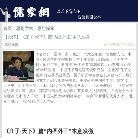
首页
›
思想学术
›
思想探索
【梁涛】《庄子·天下》篇“内圣外王”本意发微
思想探索
2014-09-27 13:50:53
作者简介：梁涛，男，西历一九六五年生，陕西西安人。中
国人民大学国学院教授，博士生导师，副院长，《国学学
刊》执行主编。教育部“长江学者”特聘教授，山东省“泰山学
者”特聘教授。 中国孔子研究院高级研究员，文化部“孔子文
化奖”推选委员会委员，孟子研究学会副会长兼秘书长，荀子
研究学会副会长兼秘书长。主要研究中国哲学史、儒学 史、
经学史、出土简帛等，出版《郭店竹简与思孟学派》、《孟子解读》、《儒家道
统说新探》等，其中《郭店竹简与思孟学派》获多项人文社科奖。入选北京市社
科理论人才“百人工程”，中国人民大学“明德学者”，教育部“新世纪优秀人才”，北
京市“四个一批”社科理论人才等。
《庄子·天下》篇“内圣外王”本意发微