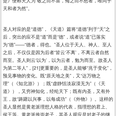
楚》便称天人为“敬之而不喜，侮之而不怒者，唯同乎
天和者为然”。
圣人对应的是“道德”，《天道》篇将“道德”列于“天”之
后，突出的应不是“道”而是“德”，或者说“道”已落实
为“德”——“德者，得也。”圣人位于天人、神人、至人
之后，不仅仅是因为后者“皆云‘不离’，不离云者自然
而至。圣人则云‘以为’，以为云者，勉为而至。故圣人
为第二等人”，[21]更重要的，是圣人能够“兆于变化”，
预见事物的变化。既“原天地之美”，又“达万物之
理”（《知北游》）；既“虚静恬淡寂漠无为”（《天
道》），又穷神知化，经纶天下；既有内圣，又有外
王，故“踌躇以兴事，以每成功”（《外物》）。这样的
圣人显然是黄老派理想人格的代表，指理想的君上、
侯王等。黄老派推崇老子，其圣人观应是对老子的继