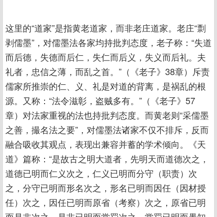
这里的“道家”是指黄老道家，而非老庄道家。老庄“剽
剥儒墨”，对儒墨法各家均持批判态度，老子称：“失道
而后德，失德而后仁，失仁而后义，失义而后礼。夫
礼者，忠信之薄，而乱之首。”（《老子》38章）斥责
儒家所推崇的仁、义、礼是对道的背离，是祸乱的根
源。又称：“法令滋彰，盗贼多有。”（《老子》57
章）对法家重视的法也持批判态度。而黄老则“采儒墨
之善，撮名法之要”，对儒墨法诸家不仅不排斥，反而
融合吸收其观点，表现出兼容并蓄的学术倾向。《天
道》篇称：“是故古之明大道者，先明天而道德次之，
道德已明而仁义次之，仁义已明而分守（职责）次
之，分守已明而形名次之，形名已明而因任（因材授
任）次之，因任已明而原省（考察）次之，原省已明
而是非次之，是非已明而赏罚次之，赏罚已明而愚知