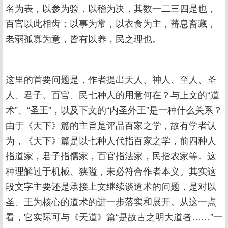
名为表，以参为验，以稽为决，其数一二三四是也，
百官以此相齿；以事为常，以衣食为主，蕃息畜藏，
老弱孤寡为意，皆有以养，民之理也。
这里的首要问题是，作者提出天人、神人、至人、圣
人、君子、百官、民七种人的用意何在？与上文的“道
术”、“圣王”，以及下文的“内圣外王”是一种什么关系？
由于《天下》篇的主旨是评品百家之学，故有学者认
为，《天下》篇是以七种人代指百家之学，前四种人
指道家，君子指儒家，百官指法家，民指农家等。这
种理解过于机械、狭隘，未必符合作者本义。其实这
段文字主要还是承接上文继续谈道术的问题，是对以
圣、王为核心的道术的进一步落实和展开。从这一点
看，它实际可与《天道》篇“是故古之明大道者……”一