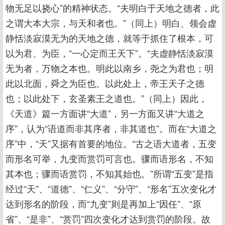
物无足以挠心”的精神状态。“夫明白于天地之德者，此
之谓大本大宗，与天和者也。”（同上）明白、领会虚
静恬淡寂漠无为的天地之德，就等于抓住了根本，可
以为君、为臣，“一心定而王天下”。“夫虚静恬淡寂漠
无为者，万物之本也。明此以南乡，尧之为君也；明
此以北面，舜之为臣也。以此处上，帝王天子之德
也；以此处下，玄圣素王之道也。”（同上）因此，
《天道》篇一方面讲“大道”，另一方面又讲“大道之
序”，认为“语道而非其序者，非其道也”。而在“大道之
序”中，“天”又据有首要的地位。“古之语大道者，五变
而形名可举，九变而赏罚可言也。骤而语形名，不知
其本也；骤而语赏罚，不知其始也。”所谓“五变”是指
经过“天”、“道德”、“仁义”、“分守”、“形名”五次变化才
达到形名的阶段，而“九变”则是再加上“因任”、“原
省”、“是非”、“赏罚”四次变化才达到赏罚的阶段。故