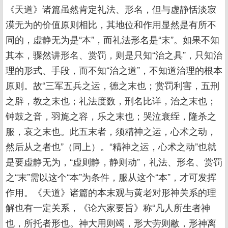
《天道》诸篇虽然肯定礼法、形名，但与虚静恬淡寂
漠无为的价值原则相比，其地位和作用显然是有所不
同的，虚静无为是“本”，而礼法形名是“末”。如果不知
其本，骤然讲形名、赏罚，则是只知“治之具”，只知治
理的形式、手段，而不知“治之道”，不知道治理的根本
原则。故“三军五兵之运，德之末也；赏罚利害，五刑
之辟，教之末也；礼法度数，刑名比详，治之末也；
钟鼓之音，羽旄之容，乐之末也；哭泣衰绖，隆杀之
服，哀之末也。此五末者，须精神之运，心术之动，
然后从之者也”（同上）。“精神之运，心术之动”也就
是要虚静无为，“虚则静，静则动”，礼法、形名、赏罚
之“末”需以这个“本”为条件，服从这个“本”，才可发挥
作用。《天道》诸篇的本末观与黄老对形神关系的理
解也有一定关系，《论六家要旨》称“凡人所生者神
也，所托者形也。神大用则竭，形大劳则敝，形神离