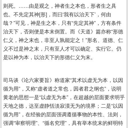
则死。……由是观之，神者生之本也，形者生之具
也。不先定其神[形]，而曰‘我有以治天下’，何由
哉？”可见，神是生之本，只有“先定其神”，方有条件
治天下，否则便是本末倒置。而《天道》篇亦称“形德
仁义，神之末也，非至人孰能定之！”形名、道德、仁
义不过是神之末，只有至人才可以确定、实行它。仍
是以神为本，以治天下的形德仁义为末。
司马谈《论六家要旨》称道家“其术以虚无为本，以因
循为用”，又称“虚者道之常也，因者君之纲也”，说明
黄老的思想一是“以虚无为本”，在超越的层面要求明乎
天地之德，达至虚静恬淡寂漠无为的境界；二是“以因
循为用”，在经验的层面强调遵循事物的本性、法则，
强调“审察明理”、“循名究理”，具有举本统末的鲜明特