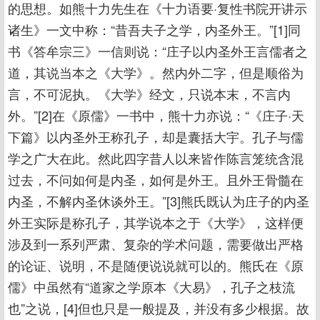
的思想。如熊十力先生在《十力语要·复性书院开讲示
诸生》一文中称：“昔吾夫子之学，内圣外王。”[1]同
书《答牟宗三》一信则说：“庄子以内圣外王言儒者之
道，其说当本之《大学》。然内外二字，但是顺俗为
言，不可泥执。《大学》经文，只说本末，不言内
外。”[2]在《原儒》一书中，熊十力亦说：“《庄子·天
下篇》以内圣外王称孔子，却是囊括大宇。孔子与儒
学之广大在此。然此四字昔人以来皆作陈言笼统含混
过去，不问如何是内圣，如何是外王。且外王骨髓在
内圣，不解内圣休谈外王。”[3]熊氏既认为庄子的内圣
外王实际是称孔子，其学说本之于《大学》，这样便
涉及到一系列严肃、复杂的学术问题，需要做出严格
的论证、说明，不是随便说说就可以的。熊氏在《原
儒》中虽然有“道家之学原本《大易》，孔子之枝流
也”之说，[4]但也只是一般提及，并没有多少根据。故