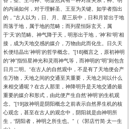
的内涵如何，对于理解圣、王至为关键。如学者指出
的，“古人以为，日、月、星三辰中，日和月皆出于地
而落于地，属于地的范畴；而列星恒际玄天，属
于‘天’的范畴。神气降于天，明形出于地，‘神’和‘明’相
接，成为天地交感的媒介，万物由此而化生。日久天
长便结晶出‘神明’的哲学概念。”[18]概言之，原初神明
的“神”指恒星神光和灵雨神气等，而神明的“明”则包含
日月二明。“在古人的自然观中，不是有了天地便会产
生万物，天地之间的交通至关重要，天地之间以什么
来相交通呢？在古人那里，神降明升是天地交通的最
重要的媒介和形式，由此便产生自然‘神明’的生机观
念。”[19]故神明是阴阳概念之前表示自然界生机的核
心观念，甚至在古人的观念中，阴阳就是由神明所
生，“阴阳者，神明之所生也。”（《郭店竹简·太一生