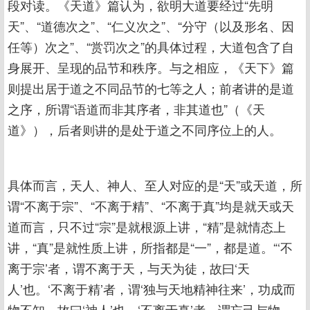
段对读。《天道》篇认为，欲明大道要经过“先明
天”、“道德次之”、“仁义次之”、“分守（以及形名、因
任等）次之”、“赏罚次之”的具体过程，大道包含了自
身展开、呈现的品节和秩序。与之相应，《天下》篇
则提出居于道之不同品节的七等之人；前者讲的是道
之序，所谓“语道而非其序者，非其道也”（《天
道》），后者则讲的是处于道之不同序位上的人。
具体而言，天人、神人、至人对应的是“天”或天道，所
谓“不离于宗”、“不离于精”、“不离于真”均是就天或天
道而言，只不过“宗”是就根源上讲，“精”是就情态上
讲，“真”是就性质上讲，所指都是“一”，都是道。“‘不
离于宗’者，谓不离于天，与天为徒，故曰‘天
人’也。‘不离于精’者，谓‘独与天地精神往来’，功成而
物不知，故曰‘神人’也。‘不离于真’者，谓忘己与物，