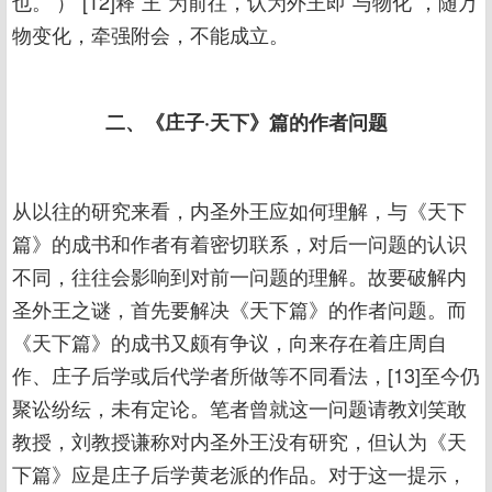
也。’）”[12]释“王”为前往，认为外王即“与物化”，随万
物变化，牵强附会，不能成立。
二、《庄子·天下》篇的作者问题
从以往的研究来看，内圣外王应如何理解，与《天下
篇》的成书和作者有着密切联系，对后一问题的认识
不同，往往会影响到对前一问题的理解。故要破解内
圣外王之谜，首先要解决《天下篇》的作者问题。而
《天下篇》的成书又颇有争议，向来存在着庄周自
作、庄子后学或后代学者所做等不同看法，[13]至今仍
聚讼纷纭，未有定论。笔者曾就这一问题请教刘笑敢
教授，刘教授谦称对内圣外王没有研究，但认为《天
下篇》应是庄子后学黄老派的作品。对于这一提示，