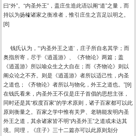
曰“外”。“内圣外王”，盖庄生造此语以阐“道”之量，而
持以为扬榷诸家之衡准者，惟引庄生之言足以明之。
[8]
钱氏认为，“‘内圣外王之道’，庄子所自名其学；而
奥指所寄，尽于《逍遥游》、《齐物论》两篇；盖
《逍遥游》所以喻众生之大自在；而《齐物论》则以
阐众论之不齐。则是《逍遥游》者所以适己性，内圣
之道也；《齐物论》者所以与物化，外王之道也。”[9]
在钱氏看来，内圣外王不仅是庄子首倡的思想主张，
同时还是其“权度百家”的学术原则，诸子百家都可以此
原则衡量之。百家之学中惟有关尹、老聃能发明内圣
外王之道，其余诸家皆不明“内圣外王”之道或未达其
境。同理，《庄子》三十二篇亦可以此原则划分