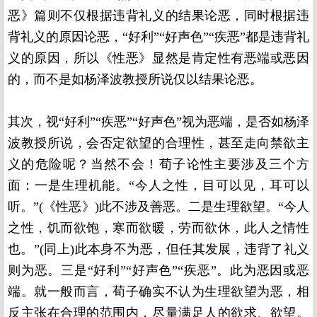
恶》篇则不仅根据违背礼义的结果论恶，同时根据违
背礼义的原因论恶，“好利”“好声色”“疾恶”都是违背礼
义的原因，所以《性恶》显然是肯定性有恶端或恶因
的，而不是如杨泽波教授所说仅以结果论恶。
其次，视“好利”“疾恶”“好声色”视为恶端，是否如杨泽
波教授所说，会否定欲望的合理性，甚至走向禁欲主
义的危险呢？当然不会！荀子论性主要涉及三个方
面：一是生理机能。“今人之性，目可以见，耳可以
听。”(《性恶》)此不涉及善恶。二是生理欲望。“今人
之性，饥而欲饱，寒而欲暖，劳而欲休，此人之情性
也。”(同上)此本身不为恶，但任其发展，违背了礼义
则为恶。三是“好利”“好声色”“疾恶”。此为恶因或恶
端。就一般而言，荀子确实不认为生理欲望为恶，相
反主张在合理的范围内，尽量满足人的欲求、欲望。