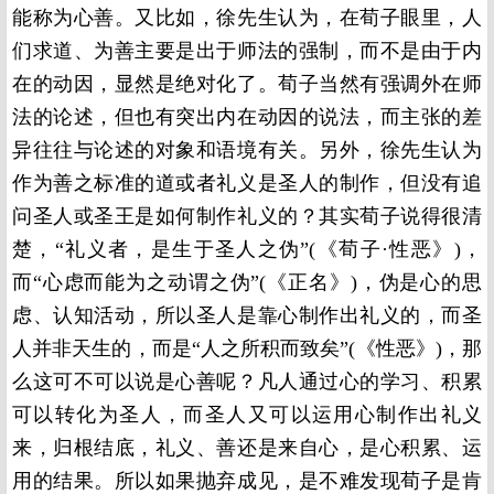
能称为心善。又比如，徐先生认为，在荀子眼里，人
们求道、为善主要是出于师法的强制，而不是由于内
在的动因，显然是绝对化了。荀子当然有强调外在师
法的论述，但也有突出内在动因的说法，而主张的差
异往往与论述的对象和语境有关。另外，徐先生认为
作为善之标准的道或者礼义是圣人的制作，但没有追
问圣人或圣王是如何制作礼义的？其实荀子说得很清
楚，“礼义者，是生于圣人之伪”(《荀子·性恶》)，
而“心虑而能为之动谓之伪”(《正名》)，伪是心的思
虑、认知活动，所以圣人是靠心制作出礼义的，而圣
人并非天生的，而是“人之所积而致矣”(《性恶》)，那
么这可不可以说是心善呢？凡人通过心的学习、积累
可以转化为圣人，而圣人又可以运用心制作出礼义
来，归根结底，礼义、善还是来自心，是心积累、运
用的结果。所以如果抛弃成见，是不难发现荀子是肯