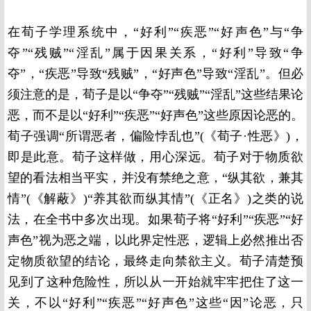
在荀子学理系统中，“好利”“疾恶”“好声色”与“争
夺”“残贼”“淫乱”属于因果关系，“好利”导致“争
夺”，“疾恶”导致“残贼”，“好声色”导致“淫乱”。但必
须注意的是，荀子是以“争夺”“残贼”“淫乱”这些结果论
恶，而不是以“好利”“疾恶”“好声色”这些原因论恶的。
荀子强调“所谓恶者，偏险悖乱也”(《荀子·性恶》)，
即是此意。荀子这样做，用心深远。荀子对于物质欲
望的看法相当平实，并没有禁绝之意，“纵其欲，兼其
情”(《解蔽》)“养其欲而纵其情”(《正名》)之类的说
法，在全书中多次出现。如果荀子将“好利”“疾恶”“好
声色”视为恶之端，以此界定性恶，逻辑上必然推出否
定物质欲望的结论，最终走向禁欲主义。荀子清楚预
见到了这种危险性，所以从一开始就牢牢把住了这一
关，不以“好利”“疾恶”“好声色”这些“因”论恶，只