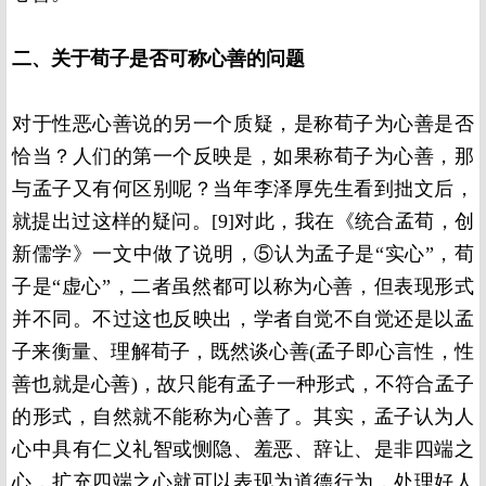
二、关于荀子是否可称心善的问题
对于性恶心善说的另一个质疑，是称荀子为心善是否
恰当？人们的第一个反映是，如果称荀子为心善，那
与孟子又有何区别呢？当年李泽厚先生看到拙文后，
就提出过这样的疑问。[9]对此，我在《统合孟荀，创
新儒学》一文中做了说明，⑤认为孟子是“实心”，荀
子是“虚心”，二者虽然都可以称为心善，但表现形式
并不同。不过这也反映出，学者自觉不自觉还是以孟
子来衡量、理解荀子，既然谈心善(孟子即心言性，性
善也就是心善)，故只能有孟子一种形式，不符合孟子
的形式，自然就不能称为心善了。其实，孟子认为人
心中具有仁义礼智或恻隐、羞恶、辞让、是非四端之
心，扩充四端之心就可以表现为道德行为，处理好人