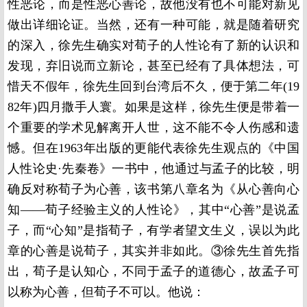
性恶论，而是性恶心善论，故他没有也不可能对新见
做出详细论证。当然，还有一种可能，就是随着研究
的深入，徐先生确实对荀子的人性论有了新的认识和
发现，弃旧说而立新论，甚至已经有了具体想法，可
惜天不假年，徐先生回到台湾后不久，便于第二年(19
82年)四月撒手人寰。如果是这样，徐先生便是带着一
个重要的学术见解离开人世，这不能不令人伤感和遗
憾。但在1963年出版的更能代表徐先生观点的《中国
人性论史·先秦卷》一书中，他通过与孟子的比较，明
确反对称荀子为心善，该书第八章名为《从心善向心
知——荀子经验主义的人性论》，其中“心善”是说孟
子，而“心知”是指荀子，有学者望文生义，误以为此
章的心善是说荀子，其实并非如此。③徐先生首先指
出，荀子是认知心，不同于孟子的道德心，故孟子可
以称为心善，但荀子不可以。他说：