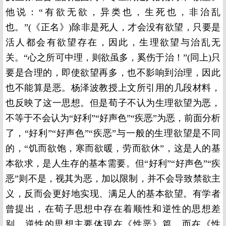
他说：“有欲无欲，异类也，生死也，非治乱
也。”(《正名》)除非是死人，才会没有欲望，只要是
活人都会有欲望存在，因此，生理欲望与治乱无
关。“心之所可中理，则欲虽多，奚伤于治！”(同上)只
要是合理的，即使欲望再多，也不影响到治理，因此
也不能算是恶。杨泽波教授上文所引用的几段材料，
也反映了这一思想。但是荀子不认为生理欲望为恶，
不等于不会认为“好利”“好声色”“疾恶”为恶，前面分析
了，“好利”“好声色”“疾恶”与一般的生理欲望是不同
的，“饥而欲饱，寒而欲暖，劳而欲休”，这是人的基
本欲求，是人生存的基本需要。但“好利”“好声色”“疾
恶”则不是，视其为恶，加以限制，并不会导致禁欲主
义，反而会更好地实现、满足人的基本欲望。有学者
曾提出，在荀子思想中存在着顺性和逆性的思想差
别，逆性的思想主要体现在《性恶》篇，而在《性