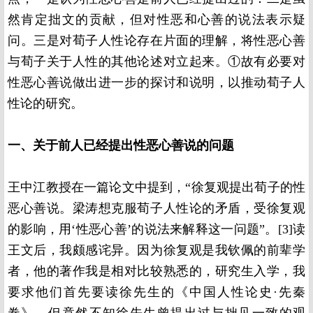
然肯定拙文的贡献，但对性恶和心善的说法表示疑
问。三是对荀子人性论存在片面的理解，将性恶心善
与荀子关于人性的其他论述对立起来。①故有必要对
性恶心善说做出进一步的探讨和说明，以推动荀子人
性论的研究。
一、关于前人已经提出性恶心善说的问题
王中江教授在一篇论文中提到，“徐复观提出荀子的性
恶心善说。梁涛想克服荀子人性论的矛盾，受徐复观
的影响，用‘性恶心善’的说法来解释这一问题”。[3]读
王文后，我颇感诧异。因为徐复观是我钦佩的前辈学
者，他的著作我是相对比较熟悉的，研究生入学，我
要求他们首先要读徐先生的《中国人性论史·先秦