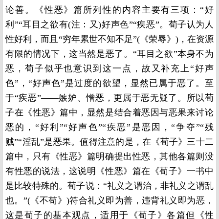
论善。《性恶》篇所列性的内容主要有三项：“好
利”“耳目之欲有(注：又)好声色”“疾恶”。荀子认为人
性好利，而且“穷年累世不知不足”(《荣辱》)，在资源
有限的情况下，这当然是恶了。“耳目之欲”本身不为
恶，荀子似乎也意识到这一点，故又补充上“好声
色”，“好声色”是过度的欲望，显然已属于恶了。至
于“疾恶”——嫉妒、憎恶，更属于恶无疑了。所以荀
子在《性恶》篇中，显然是结合着恶因与恶果来讨论
恶的，“好利”“好声色”“疾恶”是恶因，“争夺”“残
贼”“淫乱”是恶果。值得注意的是，在《荀子》三十二
篇中，只有《性恶》篇明确提出性恶，其他各篇则没
有性恶的说法，这说明《性恶》篇在《荀子》一书中
是比较特殊的。荀子说：“礼义之谓治，非礼义之谓乱
也。”(《不苟》)符合礼义即为善，违背礼义即为恶，
这是荀子的基本观点，适用于《荀子》各篇但《性