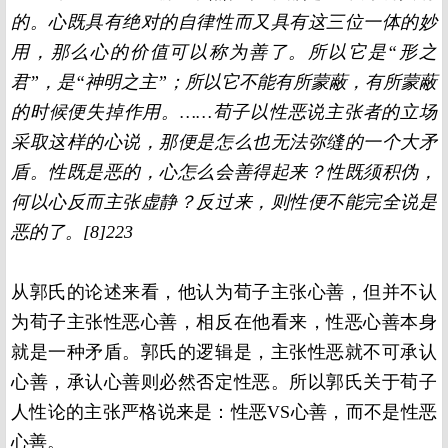
的。心既具有绝对的自律性而又具有这三位一体的妙
用，那么心的价值可以称为善了。所以它是“形之
君”，是“神明之主”；所以它不能有所蒙蔽，有所蒙蔽
的时候便失掉作用。……荀子以性恶说主张者的立场
采取这样的心说，那便是怎么也无法弥缝的一个大矛
盾。性既是恶的，心怎么会善得起来？性既须积伪，
何以心反而主张虚静？反过来，则性便不能完全说是
恶的了。[8]223
从郭氏的论述来看，他认为荀子主张心善，但并不认
为荀子主张性恶心善，相反在他看来，性恶心善本身
就是一种矛盾。郭氏的逻辑是，主张性恶就不可承认
心善，承认心善则必然否定性恶。所以郭氏关于荀子
人性论的主张严格说来是：性恶VS心善，而不是性恶
心善。