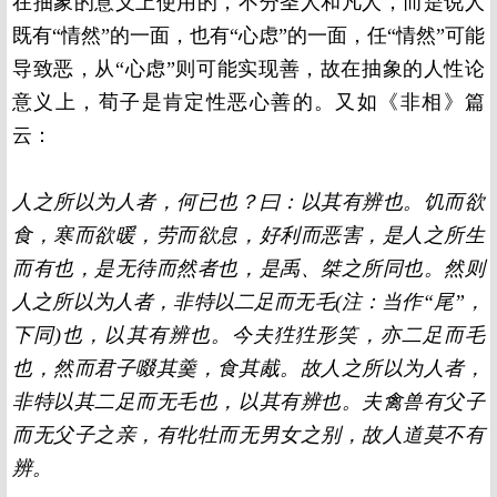
在抽象的意义上使用的，不分圣人和凡人，而是说人
既有“情然”的一面，也有“心虑”的一面，任“情然”可能
导致恶，从“心虑”则可能实现善，故在抽象的人性论
意义上，荀子是肯定性恶心善的。又如《非相》篇
云：
人之所以为人者，何已也？曰：以其有辨也。饥而欲
食，寒而欲暖，劳而欲息，好利而恶害，是人之所生
而有也，是无待而然者也，是禹、桀之所同也。然则
人之所以为人者，非特以二足而无毛(注：当作“尾”，
下同)也，以其有辨也。今夫狌狌形笑，亦二足而毛
也，然而君子啜其羹，食其胾。故人之所以为人者，
非特以其二足而无毛也，以其有辨也。夫禽兽有父子
而无父子之亲，有牝牡而无男女之别，故人道莫不有
辨。