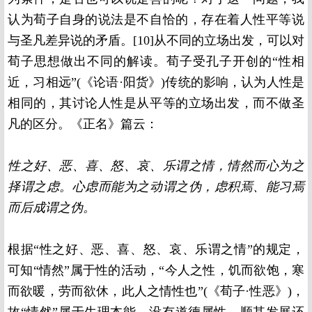
认为荀子自身的说法是不自恰的，存在着人性平等说
与圣凡差异说的矛盾。[10]从不同的立场出发，可以对
荀子思想做出不同的解读。荀子受孔子开创的“性相
近，习相远”(《论语·阳货》)传统的影响，认为人性是
相同的，其讨论人性是从平等的立场出发，而不做圣
凡的区分。《正名》篇云：
性之好、恶、喜、怒、哀、乐谓之情，情然而心为之
择谓之虑。心虑而能为之动谓之伪，虑积焉、能习焉
而后成谓之伪。
根据“性之好、恶、喜、怒、哀、乐谓之情”的规定，
可知“情然”属于性的活动，“今人之性，饥而欲饱，寒
而欲暖，劳而欲休，此人之情性也”(《荀子·性恶》)，