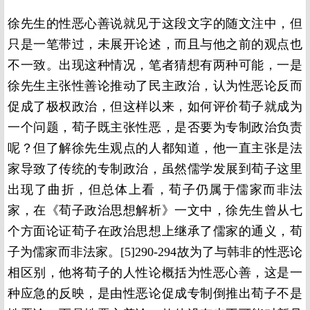
徐先生的性恶心善说就见于这段文字的随文注中，但
只是一笔带过，未展开论述，而且与他之前的观点也
不一致。出现这种情况，笔者猜想有两种可能，一是
徐先生主张性善论推动了民主政治，认为性恶论反而
促成了极权政治，但这样以来，如何评价荀子就成为
一个问题，荀子既主张性恶，是否要为专制政治负责
呢？但了解徐先生观点的人都知道，他一直主张是法
家导致了传统的专制政治，虽然儒学发展到荀子这里
出现了曲折，但总体上看，荀子仍属于儒家而非法
家，在《荀子政治思想解析》一文中，徐先生曾从七
个方面论证荀子在政治思想上继承了儒家的通义，荀
子为儒家而非法家。[5]290-294故为了与韩非的性恶论
相区别，他将荀子的人性论概括为性恶心善，这是一
种应急的反映，是由性恶论促成专制倒推出荀子不是