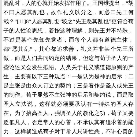
混乱时，人的心就开始发挥作用了。王国维提出，“胡
不曰人恶其乱也，故作礼义以分之，而必曰先王何
哉？”[11]8“人恶其乱也”较之“先王恶其乱也”更符合荀
子的人性论思想，若按这种理解，则先王并不特殊，
不过是某个先知先觉者，而每个人都有道德主体，
都“恶其乱”，其心都追求善，礼义并非某个先王所
做，而是人们共同约定的结果，但这与荀子圣人的一
些论述又会发生抵牾。人类关于礼义或道德原则的产
生，主要有以下三种观点：一是认为是神的启示；二
是主张是由众人订立的契约；三是看作是圣人或先王
的制作。荀子显然不主张神的启示和契约说，而是取
圣人立法说，这样就必须要承认有一特殊的圣人存
在。为了抬高圣人，强调圣人的教化之功，荀子又要
贬低凡人，否定常人的心善，不承认其有追求善的能
力，这样就造成荀子对于常人只讲性恶，不讲心善的