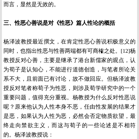
而言，显然是无效的。
三、性恶心善说是对《性恶》篇人性论的概括
杨泽波教授最近撰文，在肯定性恶心善说积极意义的
同时，也指出性恶与性善两端都有可商榷之处。[12]杨
教授反对心善，主要是继承了港台新儒家的观点，认
为荀子是认知心，不能进行道德创造，与笔者所论关
系不大，且前面已有讨论，故不做回应。但杨泽波教
授反对笔者称荀子为性恶，则涉及荀学研究中的一个
重要问题，值得充分重视。杨教授为什么反对性恶说
呢？原来他认为人性本身不恶，任由性发展的结果才
是恶，如果认为人性为恶，必然会否定物质欲望，最
终走向禁欲主义，而这与荀子的一些论述是不相符
的。杨泽波教授说：