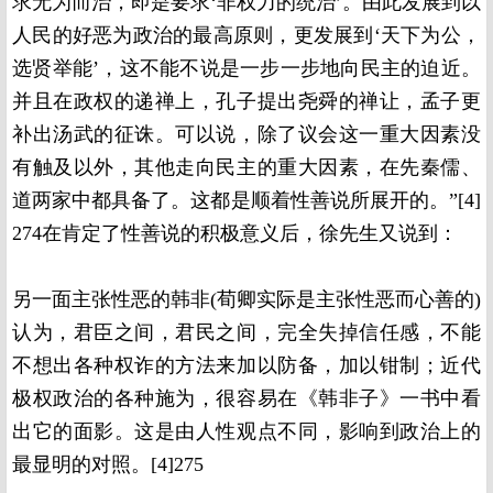
求无为而治，即是要求‘非权力的统治’。由此发展到以
人民的好恶为政治的最高原则，更发展到‘天下为公，
选贤举能’，这不能不说是一步一步地向民主的迫近。
并且在政权的递禅上，孔子提出尧舜的禅让，孟子更
补出汤武的征诛。可以说，除了议会这一重大因素没
有触及以外，其他走向民主的重大因素，在先秦儒、
道两家中都具备了。这都是顺着性善说所展开的。”[4]
274在肯定了性善说的积极意义后，徐先生又说到：
另一面主张性恶的韩非(荀卿实际是主张性恶而心善的)
认为，君臣之间，君民之间，完全失掉信任感，不能
不想出各种权诈的方法来加以防备，加以钳制；近代
极权政治的各种施为，很容易在《韩非子》一书中看
出它的面影。这是由人性观点不同，影响到政治上的
最显明的对照。[4]275