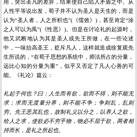
用，突出圣凡的差异，结果使自己陷入矛盾之中。从
人性平等说出发，荀子并不认为圣人是天生的，而是
认为“圣人者，人之所积也”(《儒效》)，甚至肯定“涂
之人可以为禹”(《性恶》)。但是在讨论礼的起源时，
他又武断地认为其是圣人或先王所做，在一些论述
中，一味抬高圣王，贬斥凡人，这样就造成徐复观先
生所说的，“在荀子思想的系统中，师法所占的分量，
远比心知的分量为重”，似乎又否定了凡人心善的可
能。《礼论》篇云：
礼起于何也？曰：人生而有欲，欲而不得，则不能无
求；求而无度量分界，则不能不争；争则乱，乱则
穷。先王恶其乱也，故制礼义以分之，以养人之欲，
给人之求，使欲必不穷乎物，物必不屈于欲，两者相
持而长，是礼之所起也。