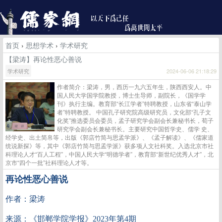
首页
›
思想学术
›
学术研究
【梁涛】再论性恶心善说
学术研究
2024-06-06 21:18:29
作者简介：梁涛，男，西历一九六五年生，陕西西安人。中
国人民大学国学院教授，博士生导师，副院长，《国学学
刊》执行主编。教育部“长江学者”特聘教授，山东省“泰山学
者”特聘教授。 中国孔子研究院高级研究员，文化部“孔子文
化奖”推选委员会委员，孟子研究学会副会长兼秘书长，荀子
研究学会副会长兼秘书长。主要研究中国哲学史、儒学 史、
经学史、出土简帛等，出版《郭店竹简与思孟学派》、《孟子解读》、《儒家道
统说新探》等，其中《郭店竹简与思孟学派》获多项人文社科奖。入选北京市社
科理论人才“百人工程”，中国人民大学“明德学者”，教育部“新世纪优秀人才”，北
京市“四个一批”社科理论人才等。
再论性恶心善说
作者：梁涛
来源：《邯郸学院学报》2023年第4期