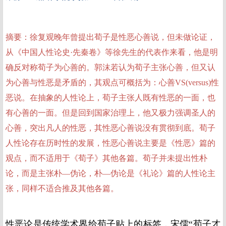
摘要：徐复观晚年曾提出荀子是性恶心善说，但未做论证，
从《中国人性论史·先秦卷》等徐先生的代表作来看，他是明
确反对称荀子为心善的。郭沫若认为荀子主张心善，但又认
为心善与性恶是矛盾的，其观点可概括为：心善VS(versus)性
恶说。在抽象的人性论上，荀子主张人既有性恶的一面，也
有心善的一面。但是回到国家治理上，他又极力强调圣人的
心善，突出凡人的性恶，其性恶心善说没有贯彻到底。荀子
人性论存在历时性的发展，性恶心善说主要是《性恶》篇的
观点，而不适用于《荀子》其他各篇。荀子并未提出性朴
论，而是主张朴—伪论，朴—伪论是《礼论》篇的人性论主
张，同样不适合推及其他各篇。
性恶论是传统学术界给荀子贴上的标签，宋儒“荀子才