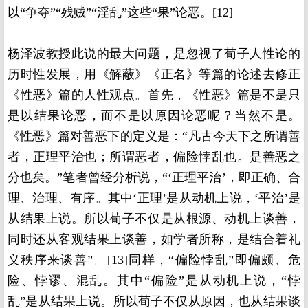
以“争夺”“残贼”“淫乱”这些“果”论恶。[12]
杨泽波教授此说的最大问题，是忽视了荀子人性论的
历时性发展，用《解蔽》《正名》等篇的论述去修正
《性恶》篇的人性观点。首先，《性恶》篇是不是只
是以结果论恶，而不是以原因论恶呢？当然不是。
《性恶》篇对善恶下的定义是：“凡古今天下之所谓善
者，正理平治也；所谓恶者，偏险悖乱也。是善恶之
分也矣。”笔者曾经分析说，“‘正理平治’，即正确、合
理、治理、有序。其中‘正理’是从动机上说，‘平治’是
从结果上说。所以荀子不仅是从根源、动机上谈善，
同时还从客观结果上谈善，如学者所称，是结合着礼
义秩序来谈善”。[13]同样，“偏险悖乱”即偏颇、危
险、悖谬、混乱。其中“偏险”是从动机上说，“悖
乱”是从结果上说。所以荀子不仅从原因，也从结果谈