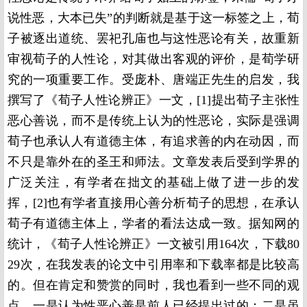
说性恶，大本已失”的判断就是基于这一标签之上，荀
子被逐出道统、罢祀孔庙也与这性恶论有关，故重新
审视荀子的人性论，对其做出客观的评价，是荀学研
究的一项重要工作。受庞朴、唐端正先生的启发，我
撰写了《荀子人性论辨正》一文，[1]提出荀子主张性
恶心善说，而不是传统上认为的性恶论，实际是强调
荀子也承认人有道德主体，有追求善的内在动因，而
不只是靠外在的圣王和师法。文章发表后受到学界的
广泛关注，有学者在拙文的基础上做了进一步的发
挥，[2]也有学者直接用心善分析荀子的思想，在承认
荀子有道德主体上，学者的看法达成一致。据知网的
统计，《荀子人性论辨正》一文被引用164次，下载80
29次，在我发表的论文中引用率和下载率都是比较高
的。但在肯定和赞赏的同时，我也看到一些不同的观
点，一是认为性恶心善是前人已经提出过的：二是虽