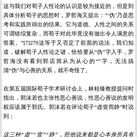
这与我们对荀子人性论的认识是较为接近的，但是到
具体分析荀子的思想时，罗哲海又提出：“‘伪’乃是思
考和实践所得出的结果。它与道德、人性之间的关系
可谓错综复杂，而荀子对此毕竟没有做出令人满意的
答案。”[7]279这等于又否定了前面的说法，我们知
道，破解荀子人性论之谜，恰恰要从“伪”字入手，罗
哲海没有看到郭店简从为从心的“”字，无法搞
清“伪”与心善的关系，就不奇怪了。
在第五届国际荀子学术研讨会上，林桂臻教授提问时
指出，郭沫若也主张性恶心善说，性恶心善说的发明
权应该属于郭氏。郭沫若在评论荀子“虚壹而静”时说
到：
这三种“虚”“壹”“静”，照他说来都是心本身所具有