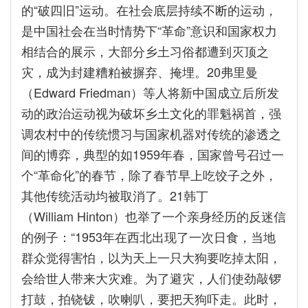
的“破四旧”运动。在社会底层持续不断的运动，
是中国社会在当时情势下“革命”意识和国家权力
相结合的展示，大部分乡土习俗都遭到灭顶之
灾，成为封建糟粕被摒弃、掩埋。20弗里曼
（Edward Friedman）等人将新中国成立后所发
动的政治运动视为破坏乡土文化的罪魁祸首，强
调农村中的传统惯习与国家机器对传统的渗透之
间的博弈，典型的如1959年春，国家曾号召过一
个“革命化”的春节，除了春节早上吃饺子之外，
其他传统活动均被取消了。21韩丁
（William Hinton）也举了一个亲身经历的反迷信
的例子：“1953年在西北出现了一次日食，当地
群众觉得害怕，以为天上一只大狗要吃掉太阳，
会给世人带来大灾难。为了避灾，人们使劲敲锣
打鼓，拍铙钹，吹喇叭，要把天狗吓走。此时，