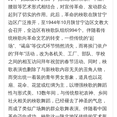
腰鼓等艺术形式相结合，对宣传革命、发动群众
起到了切实的作用。此后，革命的秧歌在陕甘宁
边区广泛推开，至1944年10月陕甘宁边区文教大
会召开，全边区有秧歌队组织994个。伴随着传
统秧歌向革命文艺的转变，一些传统的“起
场”、“谒庙”等仪式环节悄然消失，而将挨门依户
的“拜年”活动，改为各机关、工厂、部队、学校
之间的相互访问拜年祝贺的春节活动。同时，秧
歌表演也删除了与新秧歌内容无关的丑角人物，
而突出统一着装的青年男女形象，道具也以花
扇、花伞、花篮或红绸为主，以增强秧歌的舞蹈
性与形式美。13数年间，与传统祭祀农神、乡间
社火相关的秧歌舞蹈，已经褪去了神圣的气息，
而成了类似广场舞的群众歌舞表演。伴随着中国
革命迈向成功，秧歌这一陕北地区传统的艺术形