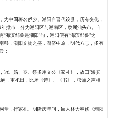
，为中国著名侨乡。潮阳自晋代设县，历有变化，
003年撤市，分为潮阳区与潮南区，隶属汕头市。自
“海滨邹鲁是潮阳”句，潮阳便有“海滨邹鲁”之
南移，潮阳文物之盛，渐侪中原，明代方志，多有
云：
，冠、婚、丧、祭多用文公《家礼》，故曰“海滨
绝嗣，重祀田，比屋《诗》、《书》，弦诵之声相
祠堂，行家礼。明隆庆年间，邑人林大春修《潮阳