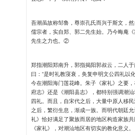
吾潮虽故称邹鲁，尊崇孔氏而兴于斯文，然
儒宗者，实自郑、郭二先生始。乃今晦庵《
先生之力也。②
郑指潮阳郑南升，郭指揭阳郭叔云，二人于
曰：“是时礼教寖衰，奂复申明文公四礼以
今在潮阳海门莲花峰。朱子《家礼》之要，
府志》还是《潮阳县志》，都特别强调潮汕
四礼。而且，自宋代之后，大量中原人移民
之后，繁衍生息，渐成一族。而明代朝廷允
礼》恰好满足了聚族而居的地区构造家族共
《家礼》，对潮汕地区有切实的教化意义。