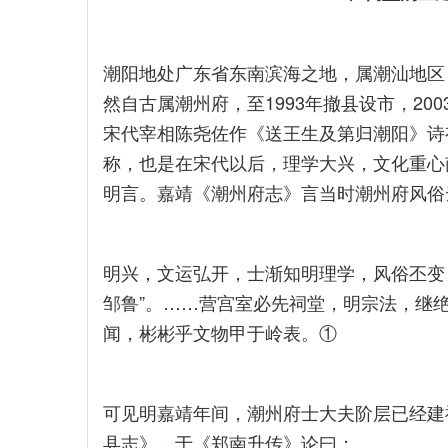
潮阳地处广东省东南滨海之地，属潮汕地区
然自古属潮州府，至1993年撤县设市，2
宋代宰相陈尧佐作《送王生及第归潮阳》诗有
称，也是在宋代以后，理学大兴，文化重心
明言。嘉靖《潮州府志》言当时潮州府风俗
明兴，文运弘开，士渐知明理学，风俗丕变
邹鲁”。……营宫室必先祠堂，明宗法，继
闻，彬彬乎文物甲于岭表。①
可见明嘉靖年间，潮州府士大夫阶层已经建
县志》，于《郑南升传》论曰：