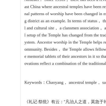
ast China where ancestral temples have been reb
nal patterns of worship have been changed in
g district as an example. In terms of status， th
l and cultural site， a clansmen association， 
l setup of the Temple has changed from the trad
ystem. Ancestor worship in the Temple helps re
ommunity. Besides， the Temple allows fellow 
e memorial tablets of their ancestors in it so t
ovations reflect a combination of the tradition
Keywords：Chaoyang， ancestral temple， sacri
《礼记·祭统》有云：“凡治人之道，莫急于