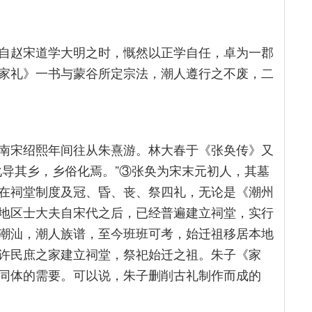
自赵宋道学大明之时，慨然以正学自任，卓为一郡
家礼》一书与蒙谷所定宗法，潮人遵行之不废，二
南宋绍熙年间往从朱熹游。林大春于《张奂传》又
化导其乡，乡俗化焉。”③张奂为宋末元初人，其墓
在祠堂制度及冠、昏、丧、祭四礼，无论是《潮州
地区士大夫自宋代之后，已经普遍建立祠堂，实行
潮汕，潮人族谱，至今班班可考，始迁祖移居本地
许民庶之家建立祠堂，祭祀始迁之祖。朱子《家
同体的需要。可以说，朱子删削古礼制作而成的