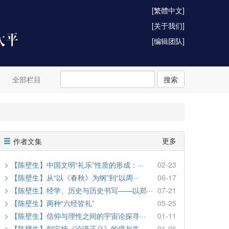
[繁體中文]
[关于我们]
[编辑团队]
全部栏目
搜索
更多
作者文集
【陈壁生】中国文明“礼乐”性质的形成：···
02-23
【陈壁生】从“以《春秋》为纲”到“以周···
06-17
【陈壁生】经学、历史与历史书写——以郑···
07-21
【陈壁生】两种“六经皆礼”
05-25
【陈壁生】信仰与理性之间的宇宙论探寻···
01-11
【陈壁生】刘宝楠《论语正义》的得与失
01-06