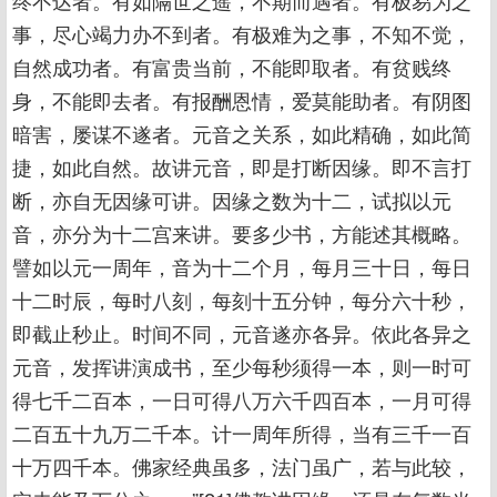
终不达者。有如隔世之遥，不期而遇者。有极易为之
事，尽心竭力办不到者。有极难为之事，不知不觉，
自然成功者。有富贵当前，不能即取者。有贫贱终
身，不能即去者。有报酬恩情，爱莫能助者。有阴图
暗害，屡谋不遂者。元音之关系，如此精确，如此简
捷，如此自然。故讲元音，即是打断因缘。即不言打
断，亦自无因缘可讲。因缘之数为十二，试拟以元
音，亦分为十二宫来讲。要多少书，方能述其概略。
譬如以元一周年，音为十二个月，每月三十日，每日
十二时辰，每时八刻，每刻十五分钟，每分六十秒，
即截止秒止。时间不同，元音遂亦各异。依此各异之
元音，发挥讲演成书，至少每秒须得一本，则一时可
得七千二百本，一日可得八万六千四百本，一月可得
二百五十九万二千本。计一周年所得，当有三千一百
十万四千本。佛家经典虽多，法门虽广，若与此较，