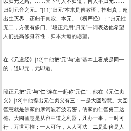
以归元之路。……天下何人不归道，何人不归元……
归到元音之元。”[11]“归元”本来是佛教语，指归真，超
出生灭界，还归于真寂、本元。《楞严经》：“归元性
无二，方便有多门。”段正元用“归元”一词表达他希望
人们提高修身养性，归本大道的愿望。
在《元道经》[12]中他把“元”与“道”基本上看成是同一
的，道即元，元即道。
段正元把“元”与“仁”连在一起称“元仁”，他在《元仁贞
义》[13]中他提出元仁贞义有三：一是大圆智慧。大圆
智慧就是佛家的摩诃波若波若密，儒家的仁智勇三达
德。大圆智慧是从容中道之利器，凡办一事，一时可
行，万世可推；一人可行，人人可法。二是勤俭是人