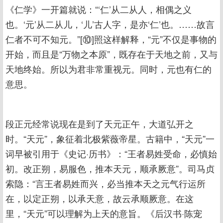
《仁学》一开篇就说：“‘仁’从二从人，相偶之义
也。‘元’从二从儿，‘儿’古人字，是亦‘仁’也。……故言
仁者不可不知元。”[⑩]照这样解释，“元”不仅是事物的
开始，而且是“万物之本原”，既存在于天地之前，又与
天地终始。所以为君非常重视元。同时，元也有仁的
意思。
段正元经常说现在是到了天元正午，大道弘开之
时。“天元”，象征着北极紫薇帝星。古籍中，“天元”一
词早被引用于《史记·历书》：“王者易姓受命，必慎始
初。改正朔，易服色，推本天元，顺承厥意”。司马贞
索隐：“言王者易姓而兴，必当推本天之元气行运所
在，以定正朔，以承天意，故云承顺厥意。在这
里，“天元”可以理解为上天的意旨。《后汉书·陈宠