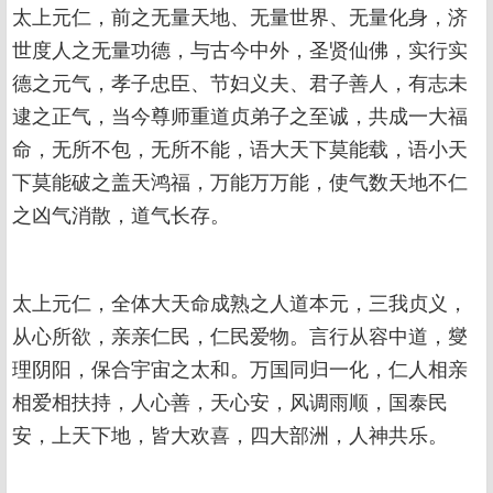
太上元仁，前之无量天地、无量世界、无量化身，济
世度人之无量功德，与古今中外，圣贤仙佛，实行实
德之元气，孝子忠臣、节妇义夫、君子善人，有志未
逮之正气，当今尊师重道贞弟子之至诚，共成一大福
命，无所不包，无所不能，语大天下莫能载，语小天
下莫能破之盖天鸿福，万能万万能，使气数天地不仁
之凶气消散，道气长存。
太上元仁，全体大天命成熟之人道本元，三我贞义，
从心所欲，亲亲仁民，仁民爱物。言行从容中道，燮
理阴阳，保合宇宙之太和。万国同归一化，仁人相亲
相爱相扶持，人心善，天心安，风调雨顺，国泰民
安，上天下地，皆大欢喜，四大部洲，人神共乐。