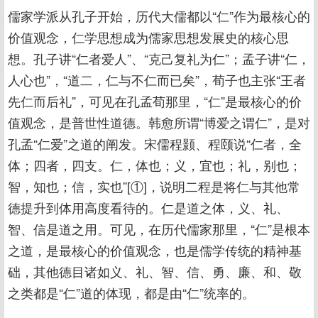
儒家学派从孔子开始，历代大儒都以“仁”作为最核心的
价值观念，仁学思想成为儒家思想发展史的核心思
想。孔子讲“仁者爱人”、“克己复礼为仁”；孟子讲“仁，
人心也”，“道二，仁与不仁而已矣”，荀子也主张“王者
先仁而后礼”，可见在孔孟荀那里，“仁”是最核心的价
值观念，是普世性道德。韩愈所谓“博爱之谓仁”，是对
孔孟“仁爱”之道的阐发。宋儒程颢、程颐说“仁者，全
体；四者，四支。仁，体也；义，宜也；礼，别也；
智，知也；信，实也”[①]，说明二程是将仁与其他常
德提升到体用高度看待的。仁是道之体，义、礼、
智、信是道之用。可见，在历代儒家那里，“仁”是根本
之道，是最核心的价值观念，也是儒学传统的精神基
础，其他德目诸如义、礼、智、信、勇、廉、和、敬
之类都是“仁”道的体现，都是由“仁”统率的。