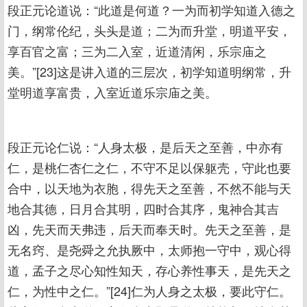
段正元论道说：“此道是何道？一为而初学知道入德之
门，纲常伦纪，头头是道；二为而升堂，明道平安，
享百官之富；三为二入室，近道清闲，乐宗庙之
美。”[23]这是讲入道的三层次，初学知道明纲常，升
堂明道享富贵，入室近道乐宗庙之美。
段正元论仁说：“人身太极，是后天之至善，中亦有
仁，是桃仁杏仁之仁，不守不足以保躯壳，守此也要
合中，以天地为衣胞，得先天之至善，不然不能与天
地合其德，日月合其明，四时合其序，鬼神合其吉
凶，先天而天弗违，后天而奉天时。先天之至善，是
无名窍、是尧舜之允执厥中，太师抱一守中，观心得
道，孟子之尽心知性知天，存心养性事天，是先天之
仁，为性中之仁。”[24]仁为人身之太极，要此守仁。