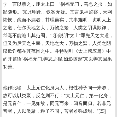
学一言以蔽之，即太上曰：‘祸福无门，善恶之报，如
影随形。’知此明此，铁案无疑。其言鬼神监察，天网
恢恢，疏而不漏者，其理虽实，其事难明。贞明太上
之道，任尔天地之大，万物之繁，人类之阴谋欺诈，
丝毫不能逃出其范围。”[④]说明“太上”即先天之大道，
但又为后天之主宰，天地之大，万物之繁，人类之阴
谋欺诈都在其范围之中。并特别引《太上感应篇》中
的开篇语“祸福无门,善恶之报,如影随形”来以善恶因果
劝善。
他作比喻，太上元仁化身为人，根性种子同一来源，
故可以以类聚，反之则不行：“太上元仁，第一化身，
是元音仁，一见如故，同元而来，闻音而归。若非元
音者，人以类聚，种子不同，苦者难强成甜。”[⑤]