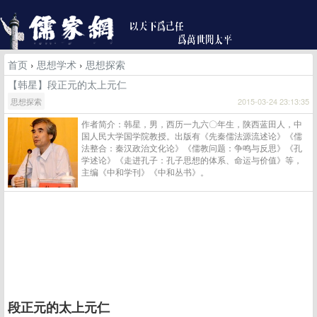
首页
›
思想学术
›
思想探索
【韩星】段正元的太上元仁
思想探索
2015-03-24 23:13:35
作者简介：韩星，男，西历一九六〇年生，陕西蓝田人，中
国人民大学国学院教授。出版有《先秦儒法源流述论》《儒
法整合：秦汉政治文化论》《儒教问题：争鸣与反思》《孔
学述论》《走进孔子：孔子思想的体系、命运与价值》等，
主编《中和学刊》《中和丛书》。
段正元的太上元仁