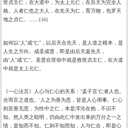
世贞主仁；在大道中，为太上元仁；在后天为完全人
格。人者仁也之大人，在先天为仁，育万物，包罗天
地之贞仁。……[16]
如何以“人”成“仁”，以后天合先天，是人道之根本，是
人生之方向。成圣成贤，即是由后天返先天，
由“人”成“仁”。圣贤在世俗中就是救世贞主仁，在大道
中就是太上元仁。
《一心法言》人心与仁心的关系：“孟子言‘仁者人也。
合而言之道也。’人之为善为恶，皆是人心用事。仁心
则至善无恶，为性中之仁，本是浑沦在抱，不识不
知。然人类之聪明，仍由此仁中发出来的万分之一之
情，是知而不知。仁则不知而知，人与仁合，即是心