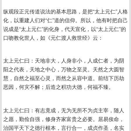
纵观段正元传道说法的基本思路，是把“太上元仁”人格
化，以重建人们对“仁”道的信仰。所以，他有时把自己
说成是“太上元仁”的化身，代天宣化，以“太上元仁”的
口吻教化世人，如《元仁渡人救世经》云：
太上元仁曰：天地非大，人身非小，人成仁者，为阴
阳之代表，天地之中心，万物之至灵。天然之大圆智
慧，自然之福至心灵，而然之从容中道。前结下历劫
恶因，何灾不解；后造之积功大德，何福不臻。
太上元仁曰：有志竟成，无为无所不为贞主宰，随人
之愿，勤俭自强，修身齐家富贵之必要。居易俟命，
治国平天下之德行根本，言行合一，成贞作圣，名实