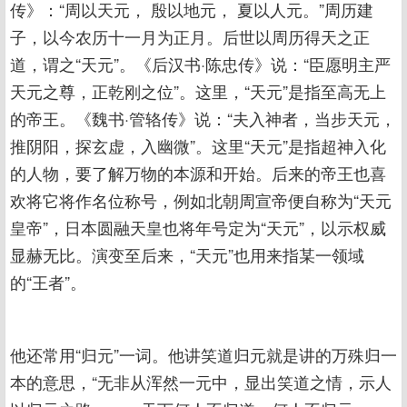
传》：“周以天元， 殷以地元， 夏以人元。”周历建
子，以今农历十一月为正月。后世以周历得天之正
道，谓之“天元”。《后汉书·陈忠传》说：“臣愿明主严
天元之尊，正乾刚之位”。这里，“天元”是指至高无上
的帝王。《魏书·管辂传》说：“夫入神者，当步天元，
推阴阳，探玄虚，入幽微”。这里“天元”是指超神入化
的人物，要了解万物的本源和开始。后来的帝王也喜
欢将它将作名位称号，例如北朝周宣帝便自称为“天元
皇帝”，日本圆融天皇也将年号定为“天元”，以示权威
显赫无比。演变至后来，“天元”也用来指某一领域
的“王者”。
他还常用“归元”一词。他讲笑道归元就是讲的万殊归一
本的意思，“无非从浑然一元中，显出笑道之情，示人