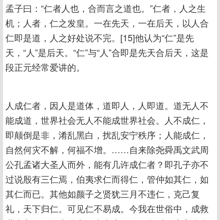
孟子曰：“仁者人也，合而言之道也。”仁者，人之生
机；人者，仁之发皇。一在先天，一在后天，以人合
仁即是道，人之好处说不完。[15]他认为“仁”是先
天，“人”是后天。“仁”与“人”合即是先天合后天，这是
段正元经常爱讲的。
人成仁者，因人是道体，道即人，人即道。道无人不
能成道，世界社会无人不能成世界社会。人不成仁，
即颠倒是非，淆乱黑白，扰乱安宁秩序；人能成仁，
自然何灾不解，何福不增。……自来除尧舜禹文武周
公孔孟诸大圣人而外，能有几许成仁者？即孔子亦不
过说殷有三仁焉，伯夷求仁而得仁，管仲如其仁，如
其仁而已。其他如颜子之贤犹三月不违仁，克己复
礼，天下归仁。可见仁不易成。今我在世俗中，成救