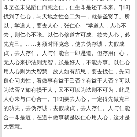
即至圣未见蹈仁而死之仁，仁生即是还了本来。”[18]
找到了仁心，与天地之性合二为一，就是圣贤了。所
以，学道人，要去人心，张仁心。“学道人，人心不
去，则仁心不张。以仁心修道方可成。欲去人心，必
先克己。……务须时怀克念，使去伪存诚，去假成
贞，去人存仁。人与仁能合一即是道。但存用仁心，
无人心来护法则无智，虽是好人，不能办事。以仁心
用人心则为大智慧。故人如有所思，要去找仁，先问
良心问贞性，看做事有益于己否？有益于人否？可以
为法否？如有损于人，又不可以为法则不可为，此是
人心未与仁心合一。”[19]要去人心，一定得先做克己
的功夫，去伪存诚，去假成贞，去人存仁。人与仁能
合一即是道，在道中做事就是以仁心用人心，这才是
大智慧。