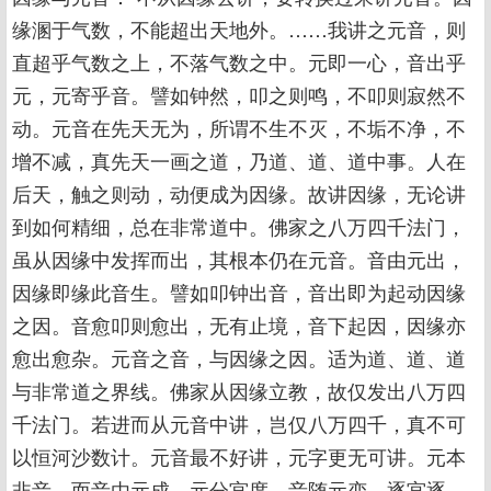
缘溷于气数，不能超出天地外。……我讲之元音，则
直超乎气数之上，不落气数之中。元即一心，音出乎
元，元寄乎音。譬如钟然，叩之则鸣，不叩则寂然不
动。元音在先天无为，所谓不生不灭，不垢不净，不
增不减，真先天一画之道，乃道、道、道中事。人在
后天，触之则动，动便成为因缘。故讲因缘，无论讲
到如何精细，总在非常道中。佛家之八万四千法门，
虽从因缘中发挥而出，其根本仍在元音。音由元出，
因缘即缘此音生。譬如叩钟出音，音出即为起动因缘
之因。音愈叩则愈出，无有止境，音下起因，因缘亦
愈出愈杂。元音之音，与因缘之因。适为道、道、道
与非常道之界线。佛家从因缘立教，故仅发出八万四
千法门。若进而从元音中讲，岂仅八万四千，真不可
以恒河沙数计。元音最不好讲，元字更无可讲。元本
非音，而音由元成。元分宫度，音随元变，逐宫逐