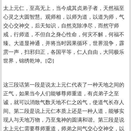
太上元仁，至高无上，当今成其贞弟子者，天然福至
心灵之大圆智慧。观师相，以师为道，以道为师，气
交心交神交，后天知识，自然克除净尽，而然守师
戒，行师道，不但自之身心性命，何灾不解，何福不
臻。大道显神通，并将当时因果循环，世界混争，霹
雳一声，扫邪归正，各国平等，仁人自由，大同极乐
世界，锦绣乾坤。[②]
这三段话第一段是说太上元仁代表了一种天地之间的
正气，如果当今人们能够尊师重道，有贞弟子之至
诚，就可以消散气数天地不仁之凶气，使道气长存人
间。第二段是说上元仁本质上还是一种人道，能够实
现人与天地万物，乃至鬼神的圆满和谐。第三段是说
太上元仁需要尊师重道，师弟之间气交心交神交，以