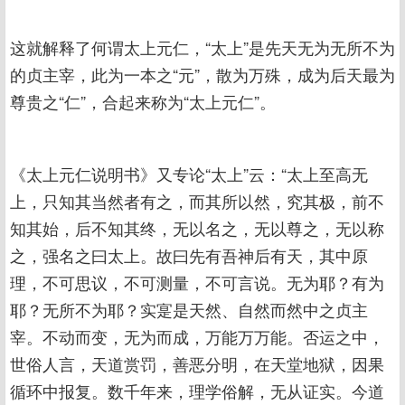
这就解释了何谓太上元仁，“太上”是先天无为无所不为
的贞主宰，此为一本之“元”，散为万殊，成为后天最为
尊贵之“仁”，合起来称为“太上元仁”。
《太上元仁说明书》又专论“太上”云：“太上至高无
上，只知其当然者有之，而其所以然，究其极，前不
知其始，后不知其终，无以名之，无以尊之，无以称
之，强名之曰太上。故曰先有吾神后有天，其中原
理，不可思议，不可测量，不可言说。无为耶？有为
耶？无所不为耶？实寔是天然、自然而然中之贞主
宰。不动而变，无为而成，万能万万能。否运之中，
世俗人言，天道赏罚，善恶分明，在天堂地狱，因果
循环中报复。数千年来，理学俗解，无从证实。今道