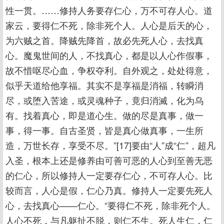
性一贯。……修持人务要存仁心，万不可存人心。道
家云，要得仁不死，除非死个人。人心是后天的心，
为六贼之首。降贼先降首，故必先死人心，去找真
心。魔鬼世间的人，不找真心，都是以人心作假事，
故不惜呕尽心血，争权夺利。自外观之，处处得意，
似乎天道给他享福。其实不是享福是消福，转瞬消
尽，或堕入苦途，或灵魂种子，竟归消滅，化为乌
有。找着真心，即是道心生。做的尽是真事，做一
事，得一事。自古圣贤，皆是真心做真事，一生所
造，万世长存，享受不尽。”[17]要由“人”成“仁”，超凡
入圣，根本上还是修养由可善可恶的人心到至善无恶
的仁心，所以修持人一定要存仁心，不可存人心。比
较而言，人心是假，仁心乃真。修持人一定要先死人
心，去找真心——仁心。“要得仁不死，除非死个人。
人心不死，与凡躯扯不脱，则仁不生。死人生仁，仁