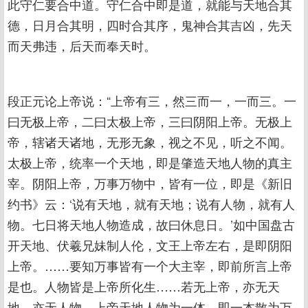
此守仁要合中道。守仁合中即是道，就能与天地合其
德，日月合其明，四时合其序，鬼神合其吉凶，先天
而天弗违，后天而奉天时。
段正元论上帝说：“上帝有三，然三而一，一而三。一
曰无极上帝，二曰太极上帝，三曰阴阳上帝。无极上
帝，辖诸天诸地，无形无象，视之不见，听之不闻。
太极上帝，统率一个天地，即是肇造天地人物的真主
宰。阴阳上帝，万事万物中，皆有一位，即是《新旧
约书》云：‘说有天地，就有天地；说有人物，就有人
物。七日将天地人物造成，故曰休息日。’如中国盘古
开天地、伏羲兄妹制人伦，文王上帝左右，是即阴阳
上帝。……要知万事皆有一个大主宰，即前所言上帝
是也。人物皆是上帝所化生……若无上帝，亦无天
地，亦无人物。上帝天地人物为一体，即一本散为万