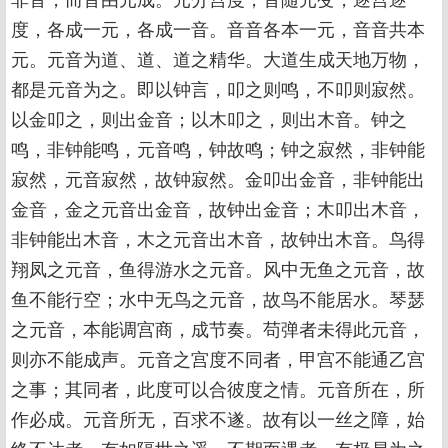
度，各成一元，各成一音。音音各本一元，音音共本
元。元音为道、道、道之精华。大道生成天地万物，
都是元音为之。即以钟言，叩之则鸣，不叩则寂然。
以金叩之，则出金音；以木叩之，则出木音。钟之
鸣，非钟能鸣，元音鸣，钟故鸣；钟之寂然，非钟能
寂然，元音寂然，故钟寂然。金叩出金音，非钟能出
金音，金之元音出金音，故钟出金音；木叩出木音，
非钟能出木音，木之元音出木音，故钟出木音。鸟得
翔凤之元音，鱼得游水之元音。风中无鱼之元音，故
鱼不能行空；水中无鸟之元音，故鸟不能居水。琴瑟
之元音，本能调宫商，成节奏。苟弹者未得此元音，
则亦不能成声。元音之宫度不同者，甲宫不能通乙宫
之事；其同者，此度可以合彼度之情。元音所在，所
作必成。元音所无，百求不遂。故有以一丝之障，始