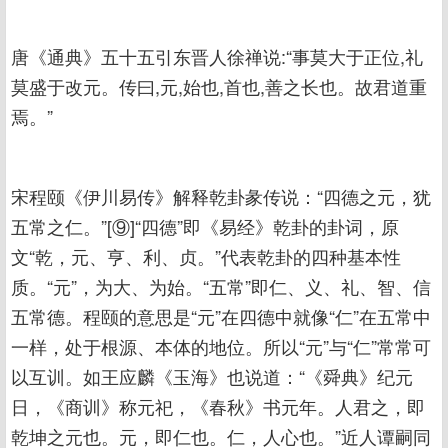
唐《通典》五十五引东晋人徐禅说:“事莫大于正位,礼
莫盛于改元。传曰,元,始也,首也,善之长也。故君道重
焉。”
宋程颐《伊川易传》解释乾卦彖传说：“四德之元，犹
五常之仁。”[⑨]“四德”即《易经》乾卦的卦词，原
文“乾，元、亨、利、贞。”代表乾卦的四种基本性
质。“元”，为大、为始。“五常”即仁、义、礼、智、信
五常德。程颐的意思是“元”在四德中就像“仁”在五常中
一样，处于根源、本体的地位。所以“元”与“仁”常常可
以互训。如王应麟《玉海》也说道：“《舜典》纪元
日，《商训》称元祀，《春秋》书元年。人君之，即
乾坤之元也。元，即仁也。仁，人心也。”近人谭嗣同