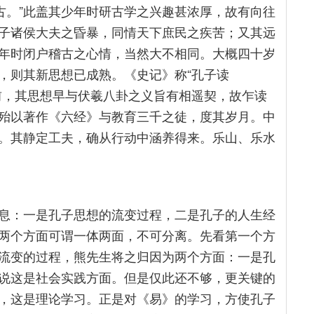
古。”此盖其少年时研古学之兴趣甚浓厚，故有向往
子诸侯大夫之昏暴，同情天下庶民之疾苦；又其远
年时闭户稽古之心情，当然大不相同。大概四十岁
，则其新思想已成熟。《史记》称“孔子读
前，其思想早与伏羲八卦之义旨有相遥契，故乍读
殆以著作《六经》与教育三千之徒，度其岁月。中
。其静定工夫，确从行动中涵养得来。乐山、乐水
息：一是孔子思想的流变过程，二是孔子的人生经
两个方面可谓一体两面，不可分离。先看第一个方
流变的过程，熊先生将之归因为两个方面：一是孔
说这是社会实践方面。但是仅此还不够，更关键的
，这是理论学习。正是对《易》的学习，方使孔子