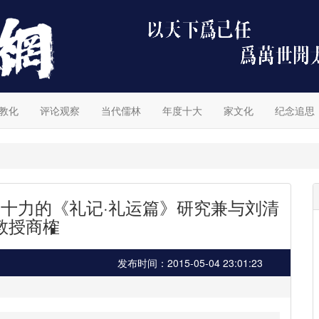
教化
评论观察
当代儒林
年度十大
家文化
纪念追思
论熊十力的《礼记·礼运篇》研究兼与刘清
教授商榷
发布时间：2015-05-04 23:01:23