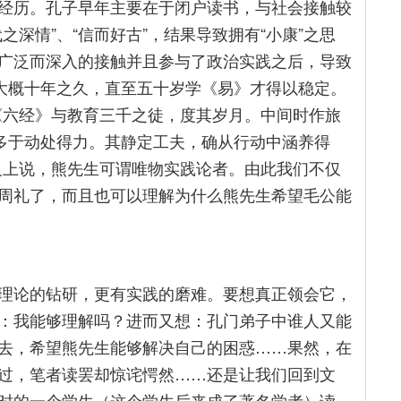
经历。孔子早年主要在于闭户读书，与社会接触较
深情”、“信而好古”，结果导致拥有“小康”之思
广泛而深入的接触并且参与了政治实践之后，导致
了大概十年之久，直至五十岁学《易》才得以稳定。
《六经》与教育三千之徒，度其岁月。中间时作旅
，多于动处得力。其静定工夫，确从行动中涵养得
义上说，熊先生可谓唯物实践论者。由此我们不仅
周礼了，而且也可以理解为什么熊先生希望毛公能
理论的钻研，更有实践的磨难。要想真正领会它，
：我能够理解吗？进而又想：孔门弟子中谁人又能
去，希望熊先生能够解决自己的困惑……果然，在
过，笔者读罢却惊诧愕然……还是让我们回到文
时的一个学生（这个学生后来成了著名学者）读