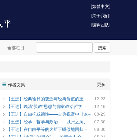
[繁體中文]
[关于我们]
[编辑团队]
全部栏目
搜索
更多
作者文集
【王进】经典诠释的变迁与经典价值的重···
12-23
【王进】晚清“翼教”思想与儒家政治哲学···
12-16
【王进】自由抑或德性——古典视野中《论···
08-29
【王进】经学、哲学与政治——以张之洞、···
07-30
【王进】在自由平等的火炬下骄傲地回归···
06-30
【王进】“小儒”之“用心”——论熊十力的···
05-04