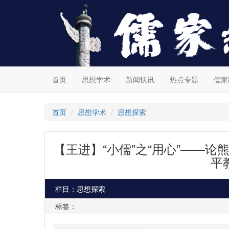
首页
思想学术
新闻快讯
热点专题
儒家
首页
思想学术
思想探索
【王进】“小儒”之“用心”——
平
栏目：思想探索
标签：