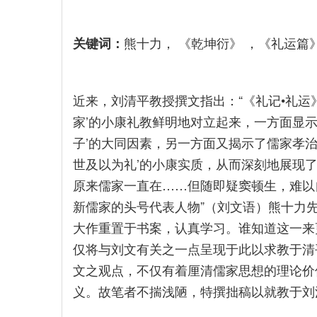
熊十力， 《乾坤衍》 ，《礼运篇
关键词：
近来，刘清平教授撰文指出：“《礼记•礼运
家’的小康礼教鲜明地对立起来，一方面显
子’的大同因素，另一方面又揭示了儒家孝
世及以为礼’的小康实质，从而深刻地展现了
原来儒家一直在……但随即疑窦顿生，难以
新儒家的头号代表人物”（刘文语）熊十力
大作重置于书案，认真学习。谁知道这一来
仅将与刘文有关之一点呈现于此以求教于清
文之观点，不仅有着厘清儒家思想的理论价
义。故笔者不揣浅陋，特撰拙稿以就教于刘