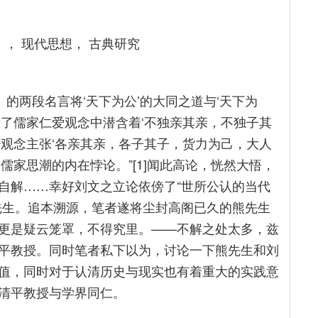
》， 现代思想， 古典研究
》的两段名言将‘天下为公’的大同之道与‘天下为
示了儒家仁爱观念中潜含着‘不独亲其亲，不独子其
治观念主张‘各亲其亲，各子其子，货力为己，大人
儒家思潮的内在悖论。”[1]闻此高论，恍然大悟，
自解……幸好刘文之立论依傍了“世所公认的当代
先生。追本溯源，笔者遂将尘封高阁已久的熊先生
更是疑云笼罩，不得究里。——不解之处太多，兹
平教授。同时笔者私下以为，讨论一下熊先生和刘
值，同时对于认清历史与现实也有着重大的实践意
清平教授与学界同仁。