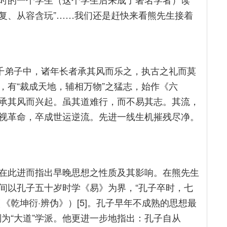
往复、从容含玩”……我们还是赶快来看熊先生接着
三千弟子中，诸年长者承其风而乐之，执古之礼而莫
，有“裁成天地，辅相万物”之猛志，始作《六
承其风而兴起。虽其道难行，而不易其志。其流，
视革命，卒成世运逆流。先进一线生机摧残尽净。
在此进而指出早晚思想之性质及其影响。在熊先生
间以孔子五十岁时学《易》为界，“孔子卒时，七
《乾坤衍·辨伪》）[5]。孔子早年不成熟的思想最
则为“大道”学派。他更进一步地指出：孔子自从