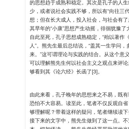
的思想趋于成熟和稳定。其次是孔子的人生
少，或者说社会实践不够，所以有“向往三代之
想；但在长大成人，投入社会，与社会有了
其早年的“小康”思想产生动摇，徘徊犹豫
自此至死，孔子思想成熟稳定，“殆以著作
人”。熊先生最后总结说，“盖其一生学问
来。”这可谓理论与实践的结合。从这个意
可以理解熊先生何以社会主义之观点来评论
够看到其《论六经》长函了[3]。
由此来看，孔子晚年的思想来之不易，既有
恐怕不大容易。读至此，笔者不仅反观自省
够理解呢？带着这样的疑问，笔者继续读下
接下来的文字中，熊先生做到了这一点。不
本、细加绎读——熊先生曾经严厉批评他当