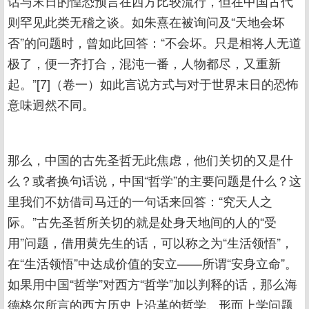
话与末日的惶恐预言在西方比较流行，但在中国古代
则罕见此类无稽之谈。如朱熹在被询问及“天地会坏
否”的问题时，曾如此回答：“不会坏。只是相将人无道
极了，便一齐打合，混沌一番，人物都尽，又重新
起。”[7]（卷一）如此言说方式与对于世界末日的恐怖
意味迥然不同。
那么，中国的古先圣哲无此焦虑，他们关切的又是什
么？或者换句话说，中国“哲学”的主要问题是什么？这
里我们不妨借司马迁的一句话来回答：“究天人之
际。”古先圣哲所关切的就是处身天地间的人的“受
用”问题，借用黄先生的话，可以称之为“生活领悟”，
在“生活领悟”中达成价值的安立——所谓“安身立命”。
如果用中国“哲学”对西方“哲学”加以判释的话，那么海
德格尔所言的西方历史上沿革的哲学、形而上学问题