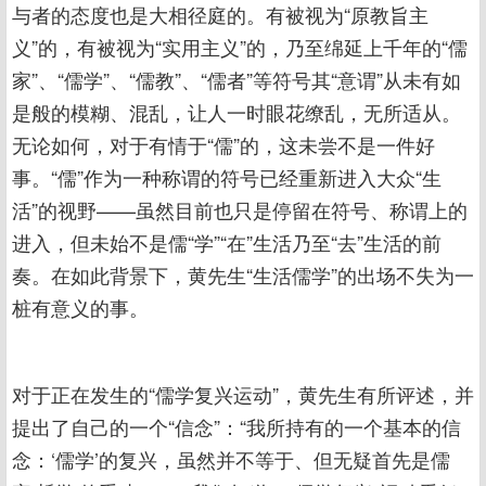
与者的态度也是大相径庭的。有被视为“原教旨主
义”的，有被视为“实用主义”的，乃至绵延上千年的“儒
家”、“儒学”、“儒教”、“儒者”等符号其“意谓”从未有如
是般的模糊、混乱，让人一时眼花缭乱，无所适从。
无论如何，对于有情于“儒”的，这未尝不是一件好
事。“儒”作为一种称谓的符号已经重新进入大众“生
活”的视野——虽然目前也只是停留在符号、称谓上的
进入，但未始不是儒“学”“在”生活乃至“去”生活的前
奏。在如此背景下，黄先生“生活儒学”的出场不失为一
桩有意义的事。
对于正在发生的“儒学复兴运动”，黄先生有所评述，并
提出了自己的一个“信念”：“我所持有的一个基本的信
念：‘儒学’的复兴，虽然并不等于、但无疑首先是儒