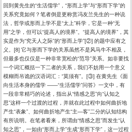
回到黄先生的“生活儒学”，“形而上学”与“形而下学”的
关系究竟如何？笔者倒是更称赏冯友兰先生的一种说
法，哲学或形而上学不是“太上”科学，它是一种“无
用”之学，但可以“提高人的境界”。“提高人的境界”，其
实是作为“究天人之际”的“形而上学”[②] 的题中应有之
义。[8] 它与形而下学的关系虽然不是风马牛不相及，
但最多也仅仅是一种非常宽松的“范导”关系。如非要找
一个词汇概括一下二者的关系，我们不妨用一个意义
模糊而吊诡的汉语词汇：“莫须有”。[③] 在黄先生《面
向生活本身的儒学 ——“生活儒学”问答》一文中，有
一段非常精巧的论述，指出从“情感之思”向“认知之
思”这样一个过渡的过程，并就在此过程中如何曲折地
产生“表象”、如何曲折地产生“主—客”二分的认知结构
有所说明。在笔者看来，所谓由“情感之思”而发生“认
知之思”，一如由“形而上学”生成“形而下学”，这一过程