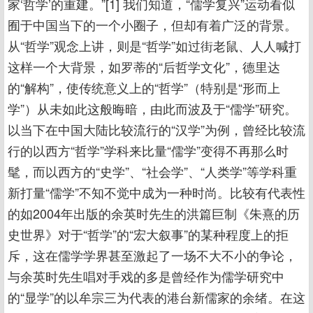
家‘哲学’的重建。”[1] 我们知道，“儒学复兴”运动看似
囿于中国当下的一个小圈子，但却有着广泛的背景。
从“哲学”观念上讲，则是“哲学”如过街老鼠、人人喊打
这样一个大背景，如罗蒂的“后哲学文化”，德里达
的“解构”，使传统意义上的“哲学”（特别是“形而上
学”）从未如此这般晦暗，由此而波及于“儒学”研究。
以当下在中国大陆比较流行的“汉学”为例，曾经比较流
行的以西方“哲学”学科来比量“儒学”变得不再那么时
髦，而以西方的“史学”、“社会学”、“人类学”等学科重
新打量“儒学”不知不觉中成为一种时尚。比较有代表性
的如2004年出版的余英时先生的洪篇巨制《朱熹的历
史世界》对于“哲学”的“宏大叙事”的某种程度上的拒
斥，这在儒学学界甚至激起了一场不大不小的争论，
与余英时先生唱对手戏的多是曾经作为儒学研究中
的“显学”的以牟宗三为代表的港台新儒家的余绪。在这