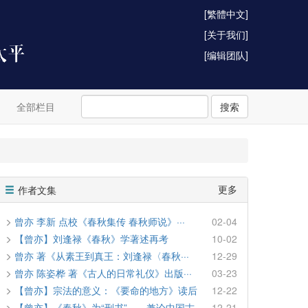
[繁體中文]
[关于我们]
[编辑团队]
全部栏目
搜索
更多
作者文集
曾亦 李新 点校《春秋集传 春秋师说》···
02-04
【曾亦】刘逢禄《春秋》学著述再考
10-02
曾亦 著《从素王到真王：刘逢禄〈春秋···
12-29
曾亦 陈姿桦 著《古人的日常礼仪》出版···
03-23
【曾亦】宗法的意义：《要命的地方》读后
12-22
【曾亦】《春秋》为“刑书”——兼论中国古···
12-21