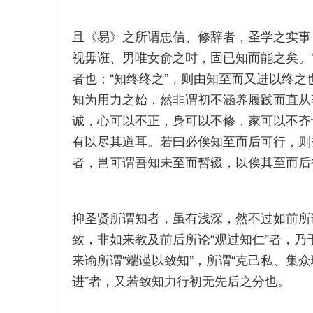
且《易》之所谓忠信、修辞者，圣学之实事
视毋诳、男唯女俞之时，固已知而能之矣。
者也；“知终终之”，则由知至而又进以终
知为用力之始，然非谓初不涵养履践而直从
诚，心可以不正，身可以不修，家可以不齐
有以尽其道耳。若曰必俟知至而后可行，则
者，岂可谓吾知未至而暂辍，以俟其至而后
抑圣贤所谓知者，虽有浅深，然不过如前所
致，非如来教及前后所论“观过知仁”者，
来谕所谓“端谨以致知”，所谓“克己私、集
进”者，又若致知力行初无先后之分也。