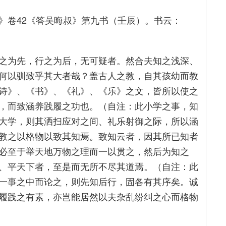
》卷42《答吴晦叔》第九书（壬辰）。书云：
之为先，行之为后，无可疑者。然合夫知之浅深、
何以驯致乎其大者哉？盖古人之教，自其孩幼而教
诗》、《书》、《礼》、《乐》之文，皆所以使之
，而致涵养践履之功也。（自注：此小学之事，知
大学，则其洒扫应对之间、礼乐射御之际，所以涵
教之以格物以致其知焉。致知云者，因其所已知者
必至于举天地万物之理而一以贯之，然后为知之
、平天下者，至是而无所不尽其道焉。（自注：此
一事之中而论之，则先知后行，固各有其序矣。诚
履践之有素，亦岂能居然以夫杂乱纷纠之心而格物