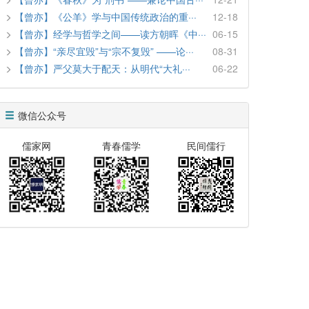
【曾亦】《公羊》学与中国传统政治的重···
12-18
【曾亦】经学与哲学之间——读方朝晖《中···
06-15
【曾亦】“亲尽宜毁”与“宗不复毁” ——论···
08-31
【曾亦】严父莫大于配天：从明代“大礼···
06-22
微信公众号
儒家网
青春儒学
民间儒行