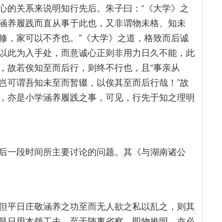
心的关系来说明知行先后。朱子曰：“《大学》之
涵养履践而直从事于此也，又非谓物未格、知未
修，家可以不齐也。”《大学》之道，格致而后诚
以此为入手处，而意诚心正则非用力日久不能，此
，故若俟知至而后行，则终不行也，且“事亲从
岂可谓吾知未至而暂辍，以俟其至而后行哉！”故
，亦是小学涵养履践之事，可见，行先于知之理明
后一段时间所主要讨论的问题。其《与湖南诸公
但平日庄敬涵养之功至而无人欲之私以乱之，则其
是日用本领工夫。至于随事省察，即物推明，亦必