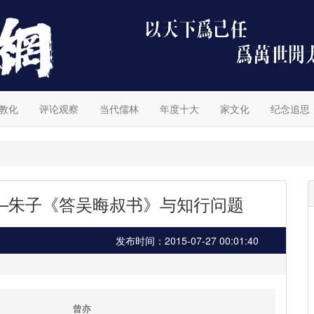
教化
评论观察
当代儒林
年度十大
家文化
纪念追思
—朱子《答吴晦叔书》与知行问题
发布时间：2015-07-27 00:01:40
曾亦