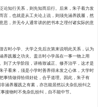
泛论知行关系，则先知而后行。后来，朱子着力发
而言，也就是从工夫论上说，则须先涵养践履，然
意思，并无今人通常讲的把书本之理付诸实际的意
借古时小学、大学之先后次第来说明此关系，认为
涵养践履之功夫。盖古时小学虽在一事一物上用
。到了大学阶段，讲格致诚正、修齐治平，这才是
朱子看来，须是小学时善养得未发之心体，大学时
把事情做得恰得好处，合乎道理。因此，朱子有
则非涵养履践之有素，亦岂能居然以夫杂乱纷纠之
应事接物时不免杂乱纷纠，自不能中节。