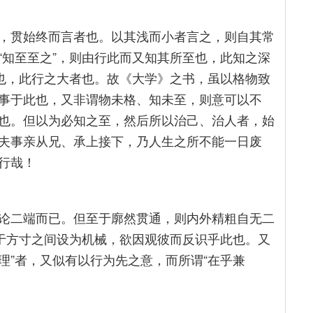
，贯始终而言者也。以其浅而小者言之，则自其常
“知至至之”，则由行此而又知其所至也，此知之深
之也，此行之大者也。故《大学》之书，虽以格物致
事于此也，又非谓物未格、知未至，则意可以不
也。但以为必知之至，然后所以治己、治人者，始
夫事亲从兄、承上接下，乃人生之所不能一日废
行哉！
论二端而已。但至于廓然贯通，则内外精粗自无二
乃于方寸之间设为机械，欲因观彼而反识乎此也。又
众理”者，又似有以行为先之意，而所谓“在乎兼