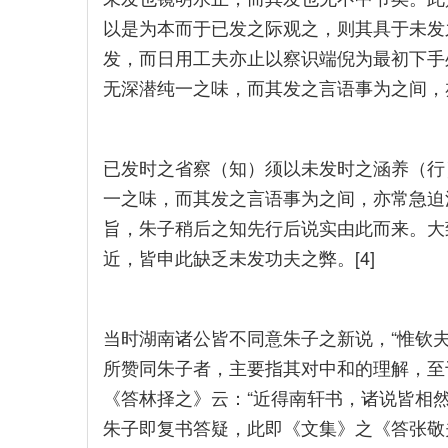
以是为本而于已发之际观之，则其具于未发
发，而日用工夫亦止以察识端倪为最初下手
无深潜纯一之味，而其发之言语事为之间，
已发时之省察（知）须以未发时之涵养（行）
一之味，而其发之言语事为之间，亦常急迫
旨，朱子稍后之知先行后说实由此而来。大
近，皆申此缺乏未发功夫之弊。[4]
当时湖南诸公皆不同意朱子之新说，“惟钦
所赞同朱子者，主要指其对中和的理解，至
《答林择之》云：“近得南轩书，诸说皆相
朱子即复书答疑，此即《文集》之《答张敬