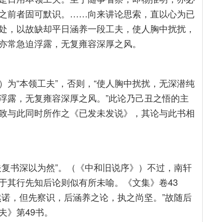
之前者固可默识。……向来讲论思索，直以心为已
处，以故缺却平日涵养一段工夫，使人胸中扰扰，
亦常急迫浮露，无复雍容深厚之风。
为“本领工夫”，否则，“使人胸中扰扰，无深潜纯
浮露，无复雍容深厚之风。”此论乃己丑之悟的主
致与此同时所作之《已发未发说》，其论与此书相
夫复书深以为然”。（《中和旧说序》）不过，南轩
于其行先知后论则似有所未喻。《文集》卷43
然诺，但先察识，后涵养之论，执之尚坚。”故随后
夫》第49书。