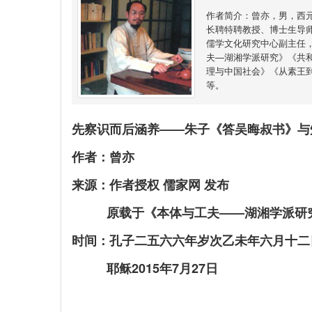
作者简介：曾亦，男，西
长聘特聘教授、博士生导
儒学文化研究中心副主任
夫—湖湘学派研究》《共
理与中国社会》《从素王
等。
先察识而后涵养——朱子《答吴晦叔书》与
作者：曾亦
来源：作者授权 儒家网 发布
原载于《本体与工夫——湖湘学派研究》
时间：孔子二五六六年岁次乙未年六月十二
耶稣2015年7月27日