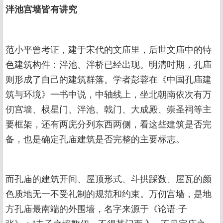
泮池宫墙皆有讲究
范小平曾考证，建于宋代的文庙里，后世文庙中的特
色建筑构件：泮池、泮桥已经出现。明清时期，孔庙
则形成了自己的建筑群落。学者彭蓉在《中国孔庙建
筑与环境》一书中说，中轴线上，坐北朝南依次有万
仞宫墙、棂星门、泮池、戟门、大成殿、崇圣祠等主
要框架，还有两庑分列东西两侧，看这些建筑是否完
备，也是确定孔庙建筑是否完整的主要标志。
而孔庙的建筑开间、屋顶形式、斗拱踩数、屋瓦的颜
色质地无一不受礼制的规范和约束。万仞宫墙，是地
方孔庙最南端的外围墙，名字来源于《论语·子