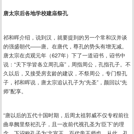
唐太宗后各地学校建庙祭孔
祁和晖介绍，说到汉，就要提到的另一个常和汉并谈
的强盛朝代——唐。在唐代，尊孔的势头有增无减。
唐太宗在贞观元年（627年）下了一道诏书，诏书中
说：“天下学皆各立周孔庙”，周指周公，孔指孔子。不
久以后，又接受房玄龄的建议，不祭周公，专门祭孔
子，祁和晖说，唐太宗追认孔子为“先圣”，颜回以“先
师”配享。
“唐以后的五代十国时期，后周太祖郭威不仅专程前往
曲阜阙里祭祀孔子，且一改前代视孔圣为‘臣下’的理
念，下诏称孔子为‘文宣王，百代帝王师也。从此，孔