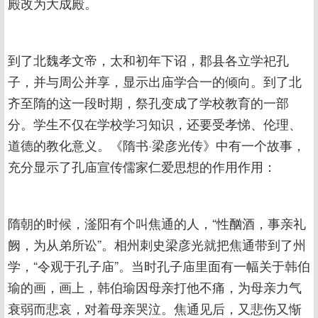
殿改为大成殿。
到了北魏孝文帝，太和初年下诏，郡县各立学祀孔
子，并与周公并享，显示出庙学合一的倾向。到了北
齐至隋的这一段时期，祭孔变成了学校教育的一部
分。学生不仅在学校学习知识，还要受孝悌、伦理、
道德的教化意义。《隋书·梁彦光传》中有一个故事，
充分显示了孔庙宣传儒家仁爱思想的作用作用：
隋朝的时候，滏阳有个叫焦通的人，“性酗酒，事亲礼
阙，为从弟所讼”。相州刺史梁彦光就把焦通带到了州
学，“令观于孔子庙”。当时孔子庙里面有一幅关于韩伯
瑜的画，画上，韩伯瑜因母亲打他不痛，为母亲力气
衰弱而悲哀，对着母亲哭泣。焦通见后，又悲伤又惭