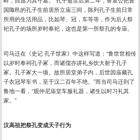
畔，自愿为其守墓。”孔子逝世后第二年，鲁哀公把鲁
国陬邑的孔子生前居所立庙三间，陈列孔子生前日常
所用的生活用品，比如琴、冠，车等等，作为后人祭
祀孔子的场所岁时奉祀，这也是第一所祭孔的专庙。
司马迁在《史记·孔子世家》中这样写道：“鲁世世相传
以岁时奉祠孔子冢，而诸儒亦讲礼乡饮大射于孔子
冢。孔子冢大一顷。故所居堂弟子内，后世因庙藏孔
子衣冠琴车书，至于汉二百年不绝。”而当司马迁到了
鲁地一看，“观仲尼庙堂车服礼器，诸生以时习礼其
家。”
汉高祖把祭孔变成天子行为