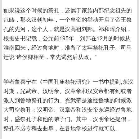
如果说这个时候的祭孔，还属于家族内部纪念祖先的
范畴，那么汉朝初年，一个皇帝的举动开启了帝王祭
孔的先河，这个人，就是汉高祖刘邦。祁和晖介绍，
根据史书记载，公元前195年，刘邦在12月的时候从
淮南回来，经过鲁地时，准备了太牢祭祀孔子。司马
迁说“诸侯卿相至，常先谒然后从政。”
学者董喜宁在《中国孔庙祭祀研究》一书中提到,东汉
时期，光武帝、汉明帝、汉章帝和汉安帝都有到或者
派人到鲁地祭孔的行为。光武帝是途经鲁地的时候派
大司空祭孔；汉明帝、汉章帝和汉安帝东巡经过鲁地
时，盛祭孔子和他的弟子们。其中，汉明帝还提倡，
祭孔不必专程去曲阜，在各地学校进行就可以。