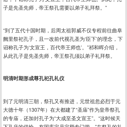
子是先圣先师，帝王祭孔需要以弟子礼拜祭。”
“到了五代十国时期，后周太祖郭威不仅专程前往曲阜
阙里祭祀孔子，且一改前代视孔圣为‘臣下’的理念，下
诏称孔子为‘文宣王，百代帝王师也’。”祁和晖介绍，
从此孔子是先圣先师，帝王祭孔须以弟子礼拜祭。
明清时期形成尊孔祀孔礼仪
到了元明清三朝，祭孔又有推进，元世祖忽必烈于元
大德十年（1307年）在大都建了“圣庙”作为皇帝祭孔
的专庙，还加封孔子为“大成至圣文宣王”。“这时候天
下孔庙的供给，有国库定员定额专门管。”在祭孔的礼