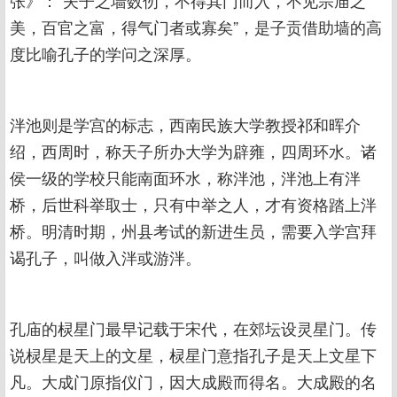
张》：“夫子之墙数仞，不得其门而入，不见宗庙之
美，百官之富，得气门者或寡矣”，是子贡借助墙的高
度比喻孔子的学问之深厚。
泮池则是学宫的标志，西南民族大学教授祁和晖介
绍，西周时，称天子所办大学为辟雍，四周环水。诸
侯一级的学校只能南面环水，称泮池，泮池上有泮
桥，后世科举取士，只有中举之人，才有资格踏上泮
桥。明清时期，州县考试的新进生员，需要入学宫拜
谒孔子，叫做入泮或游泮。
孔庙的棂星门最早记载于宋代，在郊坛设灵星门。传
说棂星是天上的文星，棂星门意指孔子是天上文星下
凡。大成门原指仪门，因大成殿而得名。大成殿的名