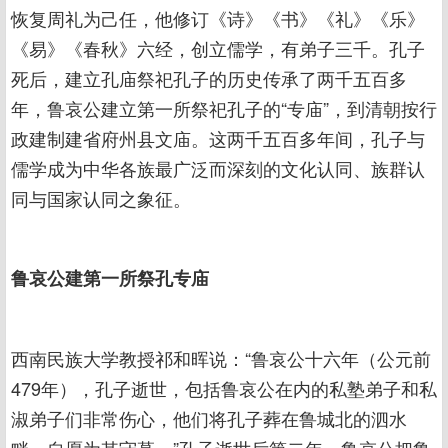
恢复周礼为己任，他修订《诗》《书》《礼》《乐》
《易》《春秋》六经，创立儒学，有弟子三千。孔子
死后，建立孔庙祭祀孔子的历史传承了两千五百多
年，鲁哀公建立第一所祭祀孔子的“专庙”，到清朝按行
政建制建省府州县文庙。这两千五百多年间，孔子与
儒学成为中华各族最广泛而深刻的文化认同、族群认
同与国家认同之象征。
鲁哀公建第一所祭孔专庙
西南民族大学教授祁和晖说：“鲁哀公十六年（公元前
479年），孔子逝世，包括鲁哀公在内的私塾弟子和私
淑弟子们非常伤心，他们将孔子葬在鲁城北的泗水