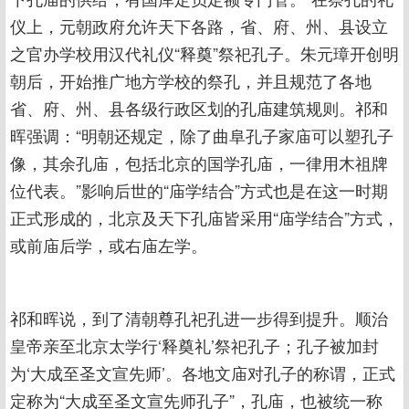
仪上，元朝政府允许天下各路，省、府、州、县设立
之官办学校用汉代礼仪“释奠”祭祀孔子。朱元璋开创明
朝后，开始推广地方学校的祭孔，并且规范了各地
省、府、州、县各级行政区划的孔庙建筑规则。祁和
晖强调：“明朝还规定，除了曲阜孔子家庙可以塑孔子
像，其余孔庙，包括北京的国学孔庙，一律用木祖牌
位代表。”影响后世的“庙学结合”方式也是在这一时期
正式形成的，北京及天下孔庙皆采用“庙学结合”方式，
或前庙后学，或右庙左学。
祁和晖说，到了清朝尊孔祀孔进一步得到提升。顺治
皇帝亲至北京太学行‘释奠礼’祭祀孔子；孔子被加封
为‘大成至圣文宣先师’。各地文庙对孔子的称谓，正式
定称为“大成至圣文宣先师孔子”，孔庙，也被统一称