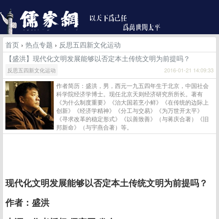
首页
›
热点专题
›
反思五四新文化运动
【盛洪】现代化文明发展能够以否定本土传统文明为前提吗？
反思五四新文化运动
2016-01-21 14:09:33
作者简历：盛洪，男，西元一九五四年生于北京，中国社会
科学院经济学博士。现任北京天则经济研究所所长。著有
《为什么制度重要》《治大国若烹小鲜》《在传统的边际上
创新》《经济学精神》《分工与交易》《为万世开太平》
《寻求改革的稳定形式》《以善致善》（与蒋庆合著）《旧
邦新命》（与宇燕合著）等。
现代化文明发展能够以否定本土传统文明为前提吗？
作者：盛洪