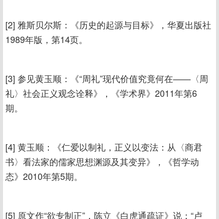
[2] 雅斯贝尔斯：《历史的起源与目标》，华夏出版社
1989年版，第14页。
[3] 参见黄玉顺：《“周礼”现代价值究竟何在——〈周
礼〉社会正义观念诠释》，《学术界》2011年第6
期。
[4] 黄玉顺：《仁爱以制礼，正义以变法：从〈商君
书〉看法家的儒家思想渊源及其变异》，《哲学动
态》2010年第5期。
[5] 原文作“欲专制正”，陈立《白虎通疏证》说：“卢