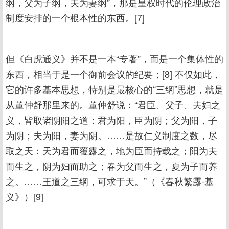
纲，父为子纲，夫为妻纲”，那是皇权时代的伦理政治
制度安排的一个根本性的东西。[7]
但《白虎通义》并不是一本“专著”，而是一个集体性的
东西，相当于是一个御前会议的纪要；[8] 不仅如此，
它的许多基本思想，特别是最核心的“三纲”思想，就是
从董仲舒那里来的。董仲舒说：“君臣、父子、夫妇之
义，皆取诸阴阳之道：君为阳，臣为阴；父为阳，子
为阴；夫为阳，妻为阴。……是故仁义制度之数，尽
取之天：天为君而覆露之，地为臣而持载之；阳为夫
而生之，阴为妇而助之；春为父而生之，夏为子而养
之。……王道之三纲，可求于天。”（《春秋繁露·基
义》）[9]