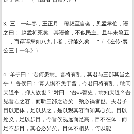
3.“三十一年春，王正月，穆叔至自会，见孟孝伯，语
之曰：‘赵孟将死矣。其语偷，不似民主。且年未盈五
十，而谆谆焉如八九十者，弗能久矣。’”（《左传·襄
公三十一年》）
4.“单子曰：‘君何患焉。晋将有乱，其君与三郤其当之
乎！’鲁侯曰：‘寡人惧不免于晋，今君曰将有乱，敢问
天道乎，抑人故也？’对曰：‘吾非瞽史，焉知天道？吾
见晋君之容，而听三郤之语矣，殆必祸者也。夫君子
目以定体，足以从之，是以观其容而知其心矣。目以
处义，足以步目，今晋侯视远而足高，目不在体，而
足不步目，其心必异矣。目体不相从，何以能