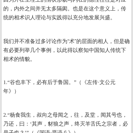
的，内外之间并无太多隔阂。也是在这个意义上，传
统的相术识人理论与实践得以充分地发展兴盛。
我们并不准备过多讨论作为“术”的层面的相人，但是确
有必要列举几个事例，以此得以察知中国知人传统下
相术的情貌。
1.“谷也丰下，必有后于鲁国。”（《左传·文公元
年》）
2.“杨食我生，叔向之母闻之，往，及堂，闻其号也，
乃还，曰：‘其声，豺狼之声，终灭羊舌氏之宗者，必
是子也？’”（《国语·晋语八》）