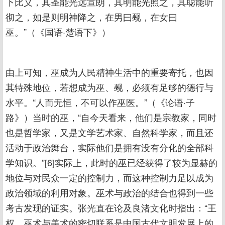
下比义，其圣能光远宣朗，其明能光照之，其聪能听
彻之，如是则明神降之，在男曰觋，在女曰
巫。”（《国语·楚语下》）
由上可知，巫成为人民精神生活中的重要寄托，也因
其特殊地位，若想成为巫、觋，必须有足够的德行与
水平。“人而无恒，不可以作巫医。”（《论语·子
路》）当时的巫，“自今天看来，他们是宗教家，同时
也是哲学家，又是文学艺术家、自然科学家，而且还
活动于政治舞台，实际他们是拥有没有分化的全部科
学知识。”[6]实际上，此时的巫已经获得了较为显赫的
地位与对民众一定的控制力，而这种控制力足以成为
政治领域的利用对象。巫术与政治的结合也得到一些
考古发现的证实。张光直在论及良渚文化时指出：“王
权，巫术与美术的密切联系是中国古代文明发展上的