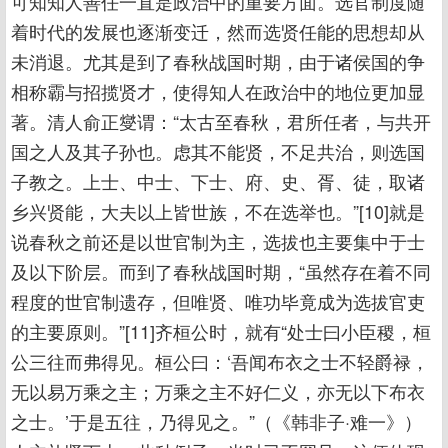
可知知人善任一直是政治中的重要方面。选官制度随
着时代的发展也逐渐变迁，然而选贤任能的思想却从
未消退。尤其是到了春秋战国时期，由于诸侯国的争
相称霸与招揽贤才，使得知人在政治中的地位更加显
著。清人俞正燮谓：“太古至春秋，君所任者，与共开
国之人及其子孙也。虑其不能贤，不足共治，则选国
子教之。上士、中士、下士、府、史、胥、徒，取诸
乡兴贤能，大夫以上皆世族，不在选举也。”[10]就是
说春秋之前还是以世官制为主，选拔也主要集中于士
及以下阶层。而到了春秋战国时期，“虽然存在着不同
程度的世官制遗存，但唯贤、唯功毕竟成为选拔官吏
的主要原则。”[11]齐桓公时，就有“处士曰小臣稷，桓
公三往而弗得见。桓公曰：‘吾闻布衣之士不轻爵禄，
无以易万乘之主；万乘之主不好仁义，亦无以下布衣
之士。’于是五往，乃得见之。”（《韩非子·难一》）