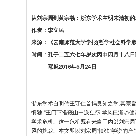
从刘宗周到黄宗羲：浙东学术在明末清初的
作者：李立民
来源：《云南师范大学学报(哲学社会科学版)》
时间：孔子二五六七年岁次丙申四月十八日
耶稣2016年5月24日
浙东学术自明儒王守仁首揭良知之学,其宗
慎独,“王门下惟蕺山一派独盛,学风已渐趋健实
学术危机。这一危机既有来自于内部刘宗周诸弟
风的挑战。本文即以刘宗周“慎独”学说的产