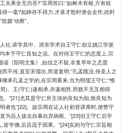
工夫果全无功否?”宗周答曰:“如树木有根,方有枝
着得一毫?如静存不得力,才喜才怒时便会走作,此时
”统摄“动察”。
立证人社,讲学其中。浙东学术自王守仁创立姚江学派
龄,均本于守仁良知之说。在对待王守仁的态度上,宗
,“细读《阳明文集》,始信之不疑,非复早年之态度
,隐而不传,直至宋儒出,而道复明:“孔孟既没,传圣人之
能够继承孔孟之学的,在宗周看来,当为明儒王守仁:“惟
(简)、王(守仁)递相承,亦递相胜,而犹不无互相得
也。”[21]尤其是守仁所主张的良知为知,致良知为
明者也”[22]。故宗周在证人社初登讲席时,便赞守
,直为后人拔去自暴自弃病根。”[23]但王守仁后学
人,皆学佛,后且流于因果。”[24]实则与守仁宗旨相