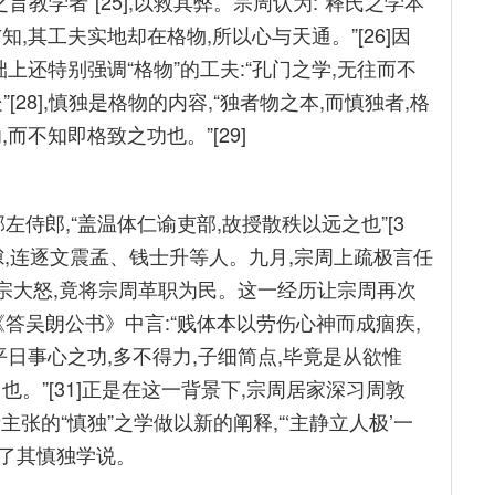
教学者”[25],以救其弊。宗周认为:“释氏之学本
,其工夫实地却在格物,所以心与天通。”[26]因
上还特别强调“格物”的工夫:“孔门之学,无往而不
”[28],慎独是格物的内容,“独者物之本,而慎独者,格
而不知即格致之功也。”[29]
部左侍郎,“盖温体仁谕吏部,故授散秩以远之也”[3
隙,连逐文震孟、钱士升等人。九月,宗周上疏极言任
思宗大怒,竟将宗周革职为民。这一经历让宗周再次
在《答吴朗公书》中言:“贱体本以劳伤心神而成痼疾,
平日事心之功,多不得力,子细简点,毕竟是从欲惟
。”[31]正是在这一背景下,宗周居家深习周敦
主张的“慎独”之学做以新的阐释,“‘主静立人极’一
深化了其慎独学说。