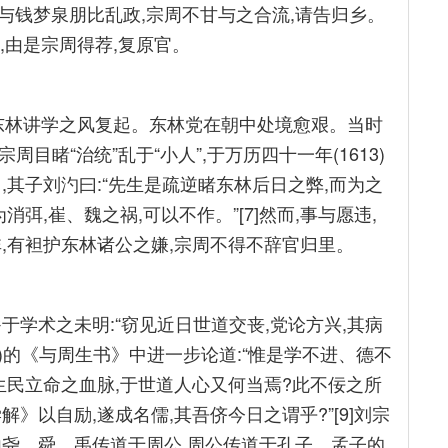
权,与钱梦泉朋比乱政,宗周不甘与之合流,请告归乡。
政,由是宗周得荐,复原官。
中攻东林讲学之风复起。东林党在朝中处境愈艰。当时
周目睹“治统”乱于“小人”,于万历四十一年(1613)
,其子刘汋曰:“先生是疏逆睹东林后日之弊,而为之
弭,崔、魏之祸,可以不作。”[7]然而,事与愿违,
,有袒护东林诸公之嫌,宗周不得不辞官归里。
于学术之未明:“窃见近日世道交丧,党论方兴,其病
14)的《与周生书》中进一步论道:“惟是学不进、德不
生民立命之血脉,于世道人心又何当焉?此不佞之所
》以自励,遂成名儒,其吾侪今日之谓乎?”[9]刘宗
由尧、舜、禹传道于周公,周公传道于孔子、孟子的