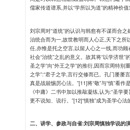
儒家传道谱系,并以“学所以为道”的精神价
刘宗周对“道统”的认识与韩愈有不谋而合之处
治统合而为一,故世教明而人心正,天下之所
任,亦惟是托之空言,以留人心之一线,而功顾在
社会“治统”之乱的意义。故其将“以学济世
圣之学”向“外王之学”的推衍,因而宗周特别
之学”:“君子之学,言行交修而已。孔门屡屡言
真是战兢惕厉心法。”[11]将“敬”与“慎
《中庸》二书中加以推敲凝练,认为:“圣学
更不说知、说行。”[12]“慎独”成为圣学心
二、讲学、参政与自省:刘宗周慎独学说的