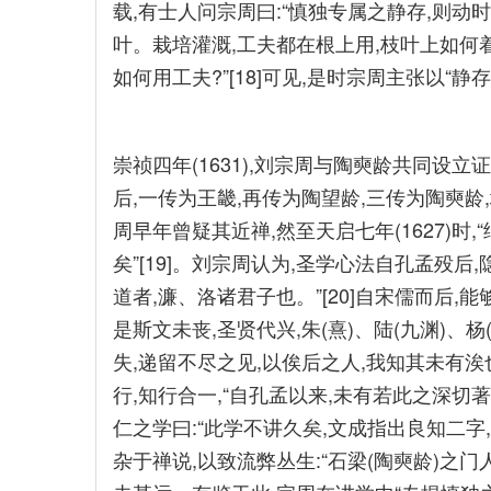
载,有士人问宗周曰:“慎独专属之静存,则动时
叶。栽培灌溉,工夫都在根上用,枝叶上如何
如何用工夫?”[18]可见,是时宗周主张以“静存
崇祯四年(1631),刘宗周与陶奭龄共同设
后,一传为王畿,再传为陶望龄,三传为陶奭
周早年曾疑其近禅,然至天启七年(1627)时
矣”[19]。刘宗周认为,圣学心法自孔孟殁后
道者,濂、洛诸君子也。”[20]自宋儒而后,
是斯文未丧,圣贤代兴,朱(熹)、陆(九渊)、杨
失,递留不尽之见,以俟后之人,我知其未有涘
行,知行合一,“自孔孟以来,未有若此之深切著
仁之学曰:“此学不讲久矣,文成指出良知二字
杂于禅说,以致流弊丛生:“石梁(陶奭龄)之门