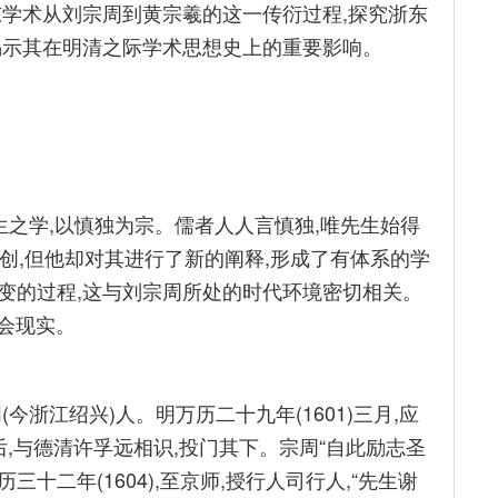
东学术从刘宗周到黄宗羲的这一传衍过程,探究浙东
揭示其在明清之际学术思想史上的重要影响。
生之学,以慎独为宗。儒者人人言慎独,唯先生始得
所独创,但他却对其进行了新的阐释,形成了有体系的学
变的过程,这与刘宗周所处的时代环境密切相关。
社会现实。
山阴(今浙江绍兴)人。明万历二十九年(1601)三月,应
后,与德清许孚远相识,投门其下。宗周“自此励志圣
历三十二年(1604),至京师,授行人司行人,“先生谢