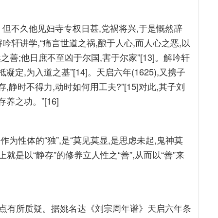
部。但不久他见妇寺专权日甚,党祸将兴,于是慨然辞
山解吟轩讲学,“痛言世道之祸,酿于人心,而人心之恶,以
善;他日庶不至凶于尔国,害于尔家”[13]。解吟轩
定,为入道之基”[14]。天启六年(1625),又携子
,静时不得力,动时如何用工夫?”[15]对此,其子刘
养之功。”[16]
作为性体的“独”,是“莫见莫显,是思虑未起,鬼神莫
际上就是以“静存”的修养立人性之“善”,从而以“善”来
点有所质疑。据姚名达《刘宗周年谱》天启六年条