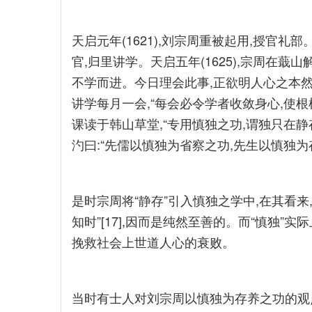
天启元年(1621),刘宗周重被起用,授官礼
官,归里讲学。天启五年(1625),宗周在蕺
不学而进。今日理会此事,正欲明人心之本然之
讲学每月一会,“每会必令学者收敛身心,使根柢凝
课读于韩山草堂,“专用慎独之功,谓独只在静存
汋曰:“先儒以慎独为省察之功,先生以慎独为存
是时宗周将“静存”引入慎独之学中,在其看来,
知时”[17],因而是纯然至善的。而“慎独”实
挽救社会上世道人心的衰败。
当时有士人对刘宗周以慎独为存养之功的观