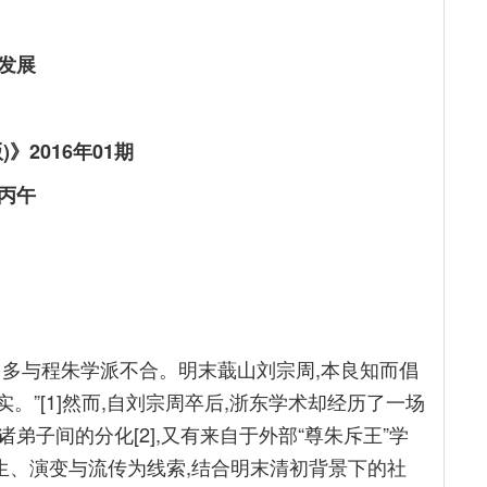
发展
2016年01期
丙午
旨多与程朱学派不合。明末蕺山刘宗周,本良知而倡
。”[1]然而,自刘宗周卒后,浙东学术却经历了一场
子间的分化[2],又有来自于外部“尊朱斥王”学
生、演变与流传为线索,结合明末清初背景下的社