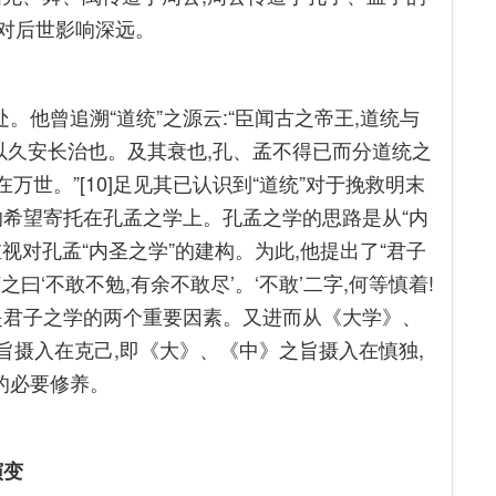
值对后世影响深远。
。他曾追溯“道统”之源云:“臣闻古之帝王,道统与
以久安长治也。及其衰也,孔、孟不得已而分道统之
万世。”[10]足见其已认识到“道统”对于挽救明末
”的希望寄托在孔孟之学上。孔孟之学的思路是从“内
重视对孔孟“内圣之学”的建构。为此,他提出了“君子
之曰‘不敢不勉,有余不敢尽’。‘不敢’二字,何等慎着!
”看作是君子之学的两个重要因素。又进而从《大学》、
要旨摄入在克己,即《大》、《中》之旨摄入在慎独,
法的必要修养。
演变