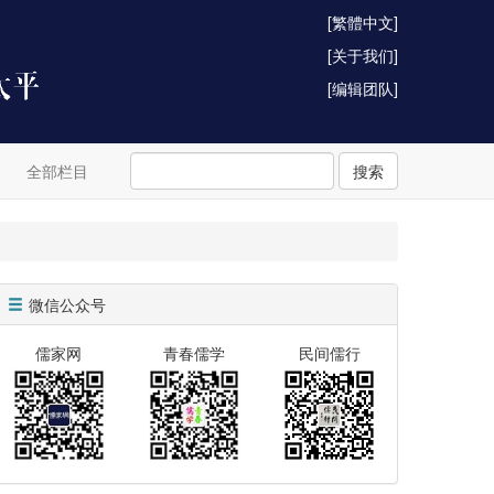
[繁體中文]
[关于我们]
[编辑团队]
全部栏目
搜索
微信公众号
儒家网
青春儒学
民间儒行