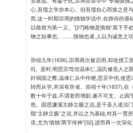
去甚远。有鉴于此,宗周在讲学中“专揭慎独之旨
心,吾儒之学亦本心。但吾儒自心而推之意与知
而,这一时期宗周的慎独学说中,在静存的基础
以格致为第一义。”[27]格物是慎独“真下手处
物之始事也。……慎独也者,人以为诚意之功,
崇祯九年(1636),宗周再次被启用,却改授工
0]。是时,明思宗笃信温体仁,温氏修党人之
奸祸国之弊,温体仁从中作梗,恶言中伤,使
转而从学,并深有所省。崇祯十年(1637),
数十年于兹,不谓老而增剧,遂不可支。止因
危。因思濂溪主静立极之说,是千圣入道法门也
颐“主静立极”之说,并以之为基础,对其一贯所
语,尤为‘慎独’两字传神”[32],进而再一次