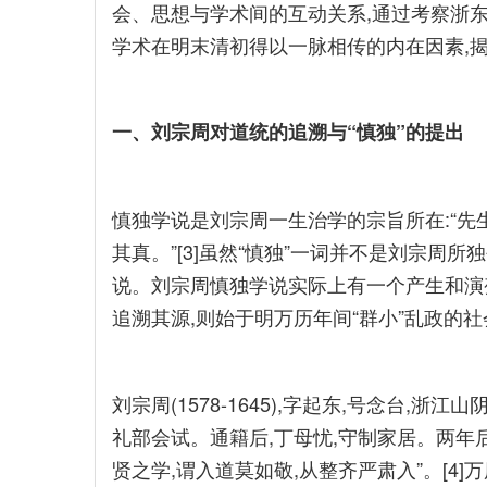
会、思想与学术间的互动关系,通过考察浙
学术在明末清初得以一脉相传的内在因素,
一、刘宗周对道统的追溯与“慎独”的提出
慎独学说是刘宗周一生治学的宗旨所在:“先
其真。”[3]虽然“慎独”一词并不是刘宗周
说。刘宗周慎独学说实际上有一个产生和演
追溯其源,则始于明万历年间“群小”乱政的
刘宗周(1578-1645),字起东,号念台,浙江
礼部会试。通籍后,丁母忧,守制家居。两年
贤之学,谓入道莫如敬,从整齐严肃入”。[4]万