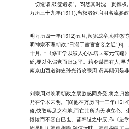
一切造请,鼓箧遍读”。[5]然其时沈一贯擅
万历三十九年(1611),当权者欲启用名流参
明万历四十年(1612)五月,顾宪成卒,朝
明神宗不理朝政,“日溺于宦官宫妾之近”[6]。宗
十月,上《修正学以淑人心以培国家元气疏》
砭,要以化偏党而归荡平。藉令谋国有人,早为消
南京山西道御史孙光裕攻宗周,谓其颠倒是非
刘宗周对晚明朝政之腐败感同身受,将之归咎
乃在学术未明。”[8]他在万历四十二年(16
修,快取容足之有地,而亡其所为天地立心、
惓惓而不容自已也。昔韩退之中废,作《进学解
周是时以韩愈相勖,颇值玩味。韩愈构建了