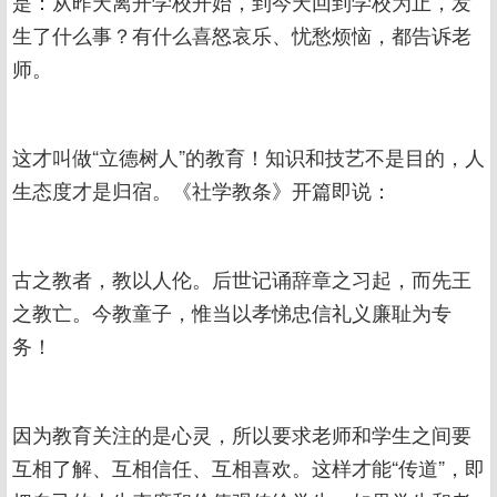
是：从昨天离开学校开始，到今天回到学校为止，发
生了什么事？有什么喜怒哀乐、忧愁烦恼，都告诉老
师。
这才叫做“立德树人”的教育！知识和技艺不是目的，人
生态度才是归宿。《社学教条》开篇即说：
古之教者，教以人伦。后世记诵辞章之习起，而先王
之教亡。今教童子，惟当以孝悌忠信礼义廉耻为专
务！
因为教育关注的是心灵，所以要求老师和学生之间要
互相了解、互相信任、互相喜欢。这样才能“传道”，即