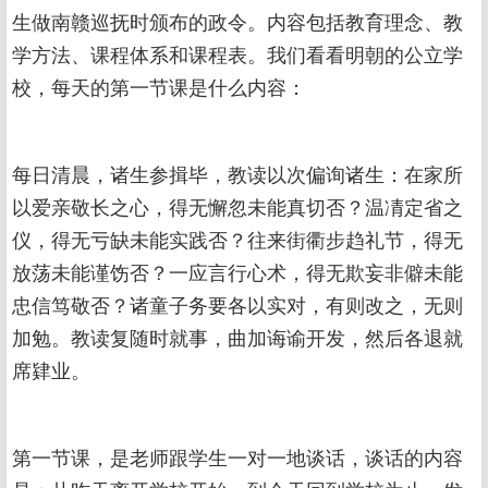
生做南赣巡抚时颁布的政令。内容包括教育理念、教
学方法、课程体系和课程表。我们看看明朝的公立学
校，每天的第一节课是什么内容：
每日清晨，诸生参揖毕，教读以次偏询诸生：在家所
以爱亲敬长之心，得无懈忽未能真切否？温凊定省之
仪，得无亏缺未能实践否？往来街衢步趋礼节，得无
放荡未能谨饬否？一应言行心术，得无欺妄非僻未能
忠信笃敬否？诸童子务要各以实对，有则改之，无则
加勉。教读复随时就事，曲加诲谕开发，然后各退就
席肄业。
第一节课，是老师跟学生一对一地谈话，谈话的内容